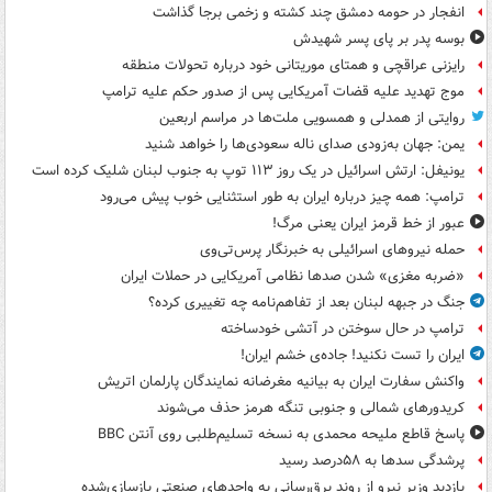
انفجار در حومه دمشق چند کشته و زخمی برجا گذاشت
بوسه‌ پدر بر پای پسر شهیدش
رایزنی عراقچی و همتای موریتانی خود درباره تحولات منطقه
موج تهدید علیه قضات آمریکایی پس از صدور حکم علیه ترامپ
روایتی از همدلی و همسویی ملت‌ها در مراسم اربعین
یمن: جهان به‌زودی صدای ناله سعودی‌ها را خواهد شنید
یونیفل: ارتش اسرائیل در یک روز ۱۱۳ توپ به جنوب لبنان شلیک کرده است
ترامپ: همه چیز درباره ایران به طور استثنایی خوب پیش می‌رود
عبور از خط قرمز ایران یعنی مرگ!
حمله نیروهای اسرائیلی به خبرنگار پرس‌تی‌وی
«ضربه مغزی» شدن صدها نظامی آمریکایی در حملات ایران
جنگ در جبهه لبنان بعد از تفاهم‌نامه چه تغییری کرده؟
ترامپ در حال سوختن در آتشی خودساخته
ایران را تست نکنید! جاده‌ی خشم ایران!
واکنش سفارت ایران به بیانیه مغرضانه نمایندگان پارلمان اتریش
کریدورهای شمالی و جنوبی تنگه هرمز حذف می‌شوند
پاسخ قاطع ملیحه محمدی به نسخه تسلیم‌طلبی روی آنتن BBC
پرشدگی سدها به ۵۸درصد رسید
بازدید وزیر نیرو از روند برق‌رسانی به واحدهای صنعتی بازسازی‌شده