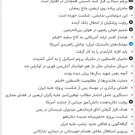
پرچم سیاه بر فراز گنبد حسینی همچنان در اهتزاز است
ماجرای پیاده روی اربعین حاج رمضان
این دیپلماسی نمایشی، شکست خورده است
روایت پزشکیان از انحلال بانک آینده
شمیم خوش رضوی در هوای بین‌الحرمین
هشدار افسر ارشد آمریکایی به کاخ سفید +فیلم
موشک‌های بالستیک ایران؛ چالش راهبردی آمریکا
باید افراد کارآمدتر را به کار گرفت
حامیان فلسطین در مکزیک پرچم اسرائیل را به آتش کشیدند
دبیرکل سازمان ملل باز هم خواستار آتش‌بس فوری در اوکراین شد
آنچه رهبر شهید سال‌ها پیش دیده بودند
حمایت هلندی‌ها از مظلومیت فلسطین +فیلم
افشای برکناری در موساد پس از شکست پروژه علیه ایران
دستگیری عامل انتشار مطالب توهین‌آمیز علیه زائران اربعین در فضای مجازی
روایت تکان‌دهنده دانش‌آموز مینابی از جنایت آمریکا
هدف قرار گرفتن اتاق‌ فرماندهی مزدوران عربستان در یمن
شکست پروژه «خاورمیانه جدید» نتانیاهو
گزافه‌گویی و لفاظی جدید ترامپ علیه ایران
پیروزی استقلال مقابل همنام خوزستانی در دیداری تدارکاتی