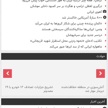
ترامپ: همه چیز درباره ایران به طور استثنایی خوب پیش می‌رود
درگیری لفظی ترامپ و هگزث بر سر کمبود ذخایر موشکی
آهوی ایرانی
۸۰۰ سازۀ آمریکایی خاکستر شد
«کمانِ پرنده» چینی برای شکار کروزها به ایران می‌آید
ونس: ایرانی‌ها مذاکره‌کنندگان سرسختی هستند
دردسر جدید برای سرخپوشان
تکذیب ادعای «نحوه ردزنی محل استقرار شهید لاریجانی»
ماهواره ایرانی که از سد ابرها عبور می‌کند
حوادث
تصادف مرگبار در محور اهواز–شوش ۲
آتش‌سوزی در منطقه حفاظت‌شده
تشریح جزئیات تصادف ۱۲ خودرو با ۱۹
پا
دیزمار مهار شد
مصدوم
آخرین اخبار