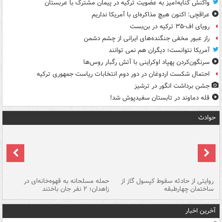
واکنش کنایه‌آمیز به عضویت ترکیه در پیمان مشترک با عربستان
عراقچی: اکنون هیچ مذاکره‌ای با آمریکا نداریم
رویای اف-۳۵ ترکیه در بن‌بست
راز عبور مخفی جنگنده‌های ایرانی از چشم دشمن
آمریکا نتوانست؛ دیگران هم نمی توانند
سرنگون‌کردن پهپاد اوکراینی با آتش رگبار روس‌ها
احتمال شکست اردوغان در دور دوم انتخابات ریاست جمهوری ترکیه
جشن برداشت انگور در ترشیز
قله دماوند در تابستان سفیدپوش شد!
حوادث
روایتی از حادثه سقوط کپسول گاز از
حمله مسلحانه به قهوه‌خانه‌ای در
عا
ساختمان چهارطبقه
زاهدان؛ ۲ نفر جان باختند
دس
آخرین اخبار