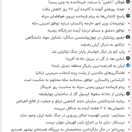
طوفان "دلفین" با سرعت خیره‌کننده به چین رسید!
تعداد روزهای آلوده با آلاینده اُزن ۲۷ روز کاهش یافت
پاسخ کاشانی‌ها به پیام فرمانده نیروی هوافضای سپاه
توضیحات وزیر امور خارجه پاکستان درباره توافق امنیتی مکه
توافق دمشق و مسکو درباره آینده دو پایگاه روسیه
حضور پزشکیان در چهل‌وششمین سالگرد تشکیل جهاد دانشگاهی
تراکتور به دنبال آرش رضاوند
پاپ لئو بار دیگر خواستار پایان جنگ اوکراین شد
شادی بعد از گل در برزیل حادثه آفرید!
ایران به قدرتمندترین بازیگرِ منطقه تبدیل شده!
افشاگری‌های مالدینی از پشت پرده انتخاب سرمربی ایتالیا
کارشناس پاکستانی: توافق سه‌جانبه مکه محکوم به شکست است
پیام فرمانده نیروی زمینی سپاه به مناسبت روز خبرنگار
روایتی از حادثه سقوط کپسول گاز از ساختمان چهارطبقه
بیانیه شدیداللحن سازمان حشد الشعبی عراق و حمایت از فالح الفیاض
خاموشی‌ها تا ۲ هفته آینده به حداقل می‌رسد
مرشایمر: ترامپ فهمیده امکان پیروزی در جنگ علیه ایران وجود ندارد
درستکار: بنای ما بر اخراج نایب قهرمان جهان نیست
روس‌اتم: در حال بازگرداندن متخصصان به نیروگاه هسته‌ای بوشهر هستیم