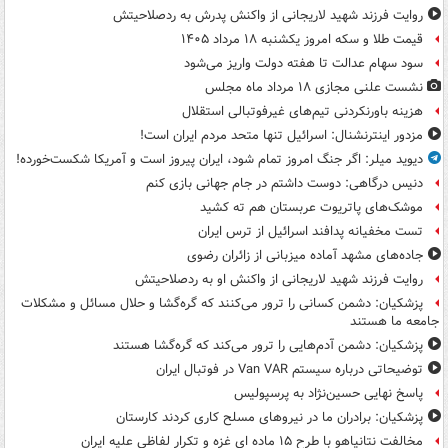
روایت فرزند شهید لاریجانی از واکنش پدرش به ردصلاحیتش
قیمت طلا و سکه امروز یکشنبه ۱۸ مرداد ۱۴۰۵
سود سهام عدالت تا هفته دولت واریز می‌شود
نشست علنی مجازی ۱۸ مرداد ماه مجلس
هزینه باورنکردنی تیم‌های غیرفوتبالی استقلال
مزدور اینترنشنال: اسرائیل تنها متحد مردم ایران است!
دیوید میلر: اگر جنگ امروز تمام شود، ایران پیروز است و آمریکا شکست‌خورده!
دنیس درگاهی: دوست داشتم در جام جهانی بازی کنم
موشک‌های پاتریوت عربستان هم ته‌ کشید
تست مخفیانه پدافند اسرائیل از ترس ایران
جاده‌های مشهد آماده میزبانی از زائران رضوی
روایت فرزند شهید لاریجانی از واکنش او به ردصلاحیتش
پزشکیان: دشمن کسانی را ترور می‌کنند که گره‌گشا و حلال مسائل و مشکلات
جامعه ما هستند
پزشکیان: دشمن آدم‌هایی را ترور می‌کند که گره‌گشا هستند
توضیحاتی درباره سیستم Van VAR در فوتبال ایران
پاسخ نهایی حسین‌نژاد به پرسپولیس
پزشکیان: برادران ما در نیروهای مسلح کاری کردند کارستان
مخالفت نتانیاهو با طرح ۱۵ ماده ای غزه و تکرار لفاظی علیه ایران