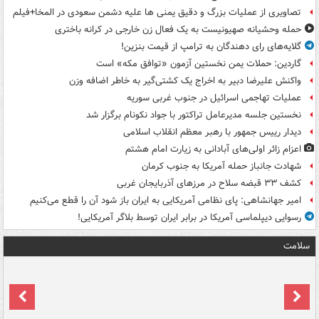
تصاویری از عملیات بزرگ و دقیق یمنی ها علیه دشمن سعودی در المخا+فیلم
حمله وحشیانه صهیونیست به یک فعال زن خارجی در کرانه باختری
گلایه‌های رای دهندگان به ترامپ از قیمت بنزین!
گاردین: حملات یمن نخستین آزمون «توافق مکه» است
واکنش علیرضا دبیر به اخراج یک کشتی‌گیر به خاطر اضافه وزن
عملیات تهاجمی اسرائیل در جنوب غربی سوریه
نخستین جلسه مدیرعامل تراکتور با جواد نکونام برگزار شد
دیدار رییس جمهور با رهبر معظم انقلاب اسلامی
اعزام زائر اولی‌های آبادانی به زیارت امام هشتم
شهادت جانباز حمله آمریکا به جنوب کرمان
کشف ۳۳ قبضه سلاح در مرزهای آذربایجان غربی
امیر جهانشاهی: پای نظامی آمریکایی به ایران باز شود آن را قطع می‌کنیم
رسوایی دیپلماسی آمریکا در برابر ایران توسط بلاگر آمریکایی!
سلامت