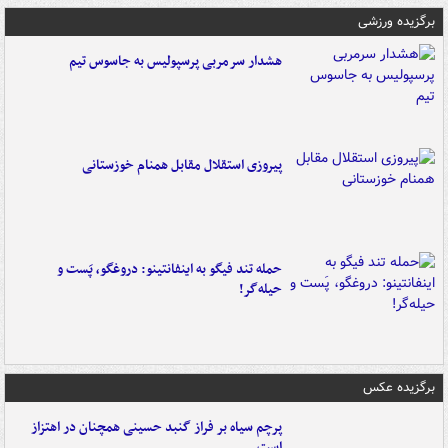
برگزیده ورزشی
هشدار سرمربی پرسپولیس به جاسوس تیم
پیروزی استقلال مقابل همنام خوزستانی
حمله تند فیگو به اینفانتینو: دروغگو، پَست‌ و
حیله‌گر!
برگزیده عکس
پرچم سیاه بر فراز گنبد حسینی همچنان در اهتزاز
است