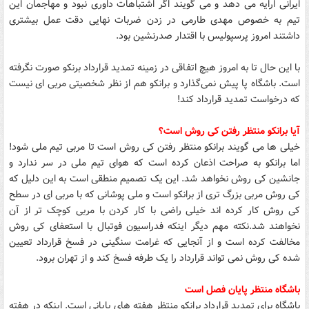
ایرانی ارایه می دهد و می گویند اگر اشتباهات داوری نبود و مهاجمان این
تیم به خصوص مهدی طارمی در زدن ضربات نهایی دقت عمل بیشتری
داشتند امروز پرسپولیس با اقتدار صدرنشین بود.
با این حال تا به امروز هیچ اتفاقی در زمینه تمدید قرارداد برنکو صورت نگرفته
است. باشگاه پا پیش نمی‌گذارد و برانکو هم از نظر شخصیتی مربی ای نیست
که درخواست تمدید قرارداد کند!
آیا برانکو منتظر رفتن کی روش است؟
خیلی ها می گویند برانکو منتظر رفتن کی روش است تا مربی تیم ملی شود!
اما برانکو به صراحت اذعان کرده است که هوای تیم ملی در سر ندارد و
جانشین کی روش نخواهد شد. این یک تصمیم منطقی است به این دلیل که
کی روش مربی بزرگ تری از برانکو است و ملی پوشانی که با مربی ای در سطح
کی روش کار کرده اند خیلی راضی با کار کردن با مربی کوچک تر از آن
نخواهند شد.نکته مهم دیگر اینکه فدراسیون فوتبال با استعفای کی روش
مخالفت کرده است و از آنجایی که غرامت سنگینی در فسخ قرارداد تعیین
شده کی روش نمی تواند قرارداد را یک طرفه فسخ کند و از تهران برود.
باشگاه منتظر پایان فصل است
باشگاه برای تمدید قرارداد برانکو منتظر هفته های پایانی است. اینکه در هفته