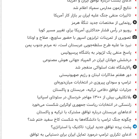
ادعای بسنت درباره توافق ایران و آمریکا
نتایج آزمون مدارس سمپاد اعلام شد
تاثیرات منفی جنگ علیه ایران بر بازار کار آمریکا
رونمایی از مختصات جدید تنگۀ هرمز
روبیو در رأس فشار حداکثری آمریکا برای تغییر مسیر کوبا
تصویری از تمرینات ترابزون اسپور با حضور ساویچ، صلاح و اونانا
نبرد ما علیه طرح سلطه‌جویی عربستان است، نه مردم جنوب یمن
پاسخ منفی یک لژیونر به باشگاه پرسپولیس
درخشش جوانان ایران در المپیاد جهانی هوش مصنوعی
پالایشگاه نفت اسلواکی منفجر شد
دور هفتم مذاکرات لبنان و رژیم صهیونیستی
ترامپ و سودای پیروزی در انتخابات میان‌دوره‌ای
جزئیات توافق دفاعی ترکیه، عربستان و پاکستان
بلاتکلیفی بیش از ۱۳۰۰ مهاجر خردسال در سئوتای اسپانیا
زلنسکی در انتخابات ریاست جمهوری اوکراین شکست می‌خورد
ادعاهای عربستان درباره توافق مشترک با ترکیه و پاکستان
چگونه جنگ ترامپ با دانشگاه‌ها به شکست کاخ سفید ختم شد؟
پشت پرده توافق جدید ایران؛ تاکتیک یا استراتژی؟
ادعای تکراری ترامپ درمورد تمایل ایران برای دستیابی به توافق