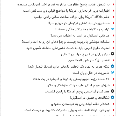
به تعویق افتادن پاسخ مقاومت عراق به تجاوز اخیر آمریکایی سعودی
اظهارات وزیر خزانه‌داری آمریکا با مواضع قبلی وی متناقض است
حکم دادگاه آمریکا برای توقف ساخت سالن رقص ترامپ
حمله پهپادی به کشتی ترکیه‌ای در دریای سیاه
ترامپ و نتانیاهو جنایتکار جنگی هستند!
میزبانی استقلال در آسیا به امارات می‌رسد؟
سامانه موشکی پاتریوت چیست و چرا ذخایر آن رو به اتمام است؟
امنیت خلیج فارس باید به دست کشورهای منطقه تأمین شود
بارش باران در فاروج خراسان شمالی
انفجار بزرگ در شهر المخا یمن
تنگه هرمز به نماد یک تحقیر تاریخی برای آمریکا تبدیل شد!
ماموریت در حال پایان است!
۲۰ حمله رژیم صهیونیستی به درعا و قنیطره در یک هفته
خیزش مردم لبنان علیه دولت سازشکار و خائن
معترضان آرژانتینی پرچم آمریکا را پایین کشیدند
شکاف‌های عمیق در اسرائیل!
هشدار مقام ارشد یمن به عربستان سعودی
اردوغان: توافقنامه مکه پذیرای مشارکت کشورهای دوست است