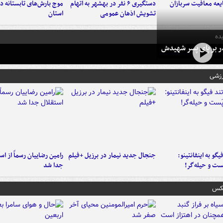
عه معافیت سربازان
دستگیری ۶ نفر در بهشهر به اتهام
تشویش اذهان عمومی
استان
ده
در بر پای پسر شهیدش
رزشی
یگو به اینفانتینو:
جنجال جدید نیمار در برزیل +فیلم
رامین رضاییان رسماً از اس
ست‌ و حیله‌گر!
جدا شد
عکس