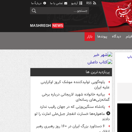
RSS
آرشیو
تماس با ما
دربارهٔ ما
MASHREGH
NEWS
یلم
دیدگاه
پیوندها
بازار
اپ
پربازدیدترین ها
یاوه‌گویی تولیدکننده موشک کروز اوکراینی
علیه ایران
بیانیه خانواده شهید لاریجانی درباره برخی
گمانه‌زنی‌های رسانه‌ای
پادشاه سنگین‌وزنی که در جهان رقیب ندارد
ماهواره‌ها خسارت انفجار جبل‌علی امارت را لو
دادند
۶ دستاورد بزرگ ایران در ۱۶۰ روز رهبری رهبر
انقلاب