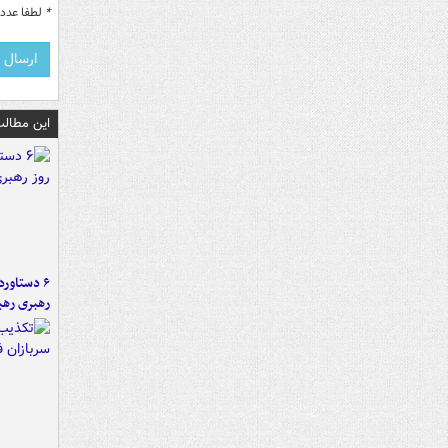
*
لطفا عدد م
این مطالب
رهبری رهب