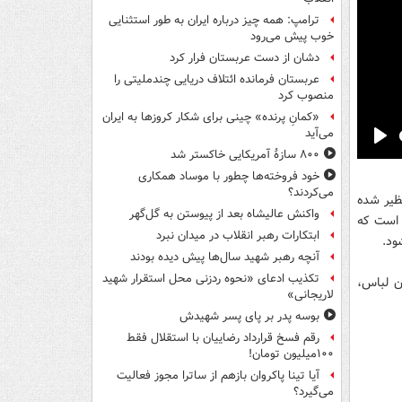
ترامپ: همه چیز درباره ایران به طور استثنایی
خوب پیش می‌رود
دشان از دست عربستان فرار کرد
عربستان فرمانده ائتلاف دریایی چندملیتی را
منصوب کرد
«کمانِ پرنده» چینی برای شکار کروزها به ایران
می‌آید
Pla
۸۰۰ سازۀ آمریکایی خاکستر شد
خود فروخته‌ها چطور با موساد همکاری
می‌کردند؟
ظیر شده
واکنش عالیشاه بعد از پیوستن به گل‌گهر
ن است که
ابتکارات رهبر انقلاب در میدان نبرد
ود.
آنچه رهبر شهید سال‌ها پیش دیده بودند
تکذیب ادعای «نحوه ردزنی محل استقرار شهید
از اتو کشیدن لباس،
لاریجانی»
بوسه‌ پدر بر پای پسر شهیدش
رقم فسخ قرارداد رضاییان با استقلال فقط
۱۰۰میلیون تومان!
آیا تینا پاکروان بازهم از ساترا مجوز فعالیت
می‌گیرد؟