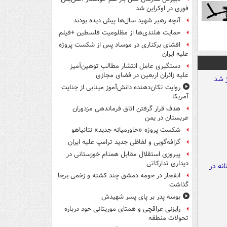
فوری در اوکراین شد
آنچه رهبر شهید سال‌ها پیش دیده بودند
حمایت هلندی‌ها از مظلومیت فلسطین +فیلم
افشای برکناری در موساد پس از شکست پروژه
علیه ایران
دستگیری عامل انتشار مطالب توهین‌آمیز
علیه زائران اربعین در فضای مجازی
روایت تکان‌دهنده دانش‌آموز مینابی از جنایت
آمریکا
هدف قرار گرفتن اتاق‌ فرماندهی مزدوران
عربستان در یمن
شکست پروژه «خاورمیانه جدید» نتانیاهو
گزافه‌گویی و لفاظی جدید ترامپ علیه ایران
پیروزی استقلال مقابل همنام خوزستانی در
دیداری تدارکاتی
انفجار در حومه دمشق چند کشته و زخمی برجا
گذاشت
بوسه‌ پدر بر پای پسر شهیدش
رایزنی عراقچی و همتای موریتانی خود درباره
تحولات منطقه