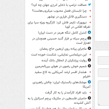
حماقت ترامپ با ذخایر انرژی جهان چه کرد؟
چرا تابستان فصل محبوب میکروب‌هاست؟
دستگیری قاتل فراری در نوشهر
نیویورک تایمز فاش کرد: کارگروه ویژه سیا برای
تفرقه افکنی در کوبا
کنترل کامل تنگه هرمز در دست ایران!
پرچم سیاه بر فراز گنبد حسینی همچنان در
اهتزاز است
ماجرای پیاده روی اربعین حاج رمضان
این دیپلماسی نمایشی، شکست خورده است
روایت پزشکیان از انحلال بانک آینده
شمیم خوش رضوی در هوای بین‌الحرمین
هشدار افسر ارشد آمریکایی به کاخ سفید
+فیلم
موشک‌های بالستیک ایران؛ چالش راهبردی
آمریکا
باید افراد کارآمدتر را به کار گرفت
حامیان فلسطین در مکزیک پرچم اسرائیل را به
آتش کشیدند
دبیرکل سازمان ملل باز هم خواستار آتش‌بس