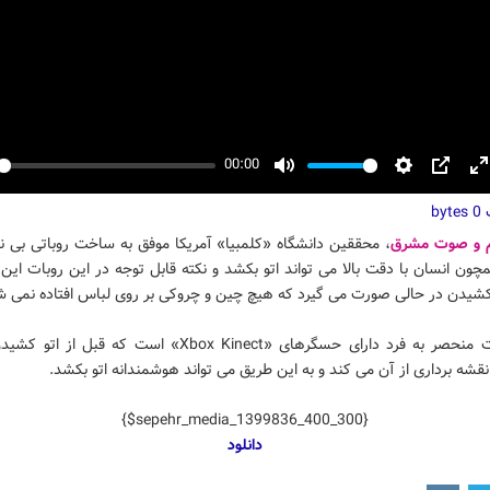
00:00
y
Mute
Settings
PIP
E
ت
f
0 bytes
م و صوت مشرق
، محققین دانشگاه «کلمبیا» آمریکا موفق به ساخت روباتی بی ن
چون انسان با دقت بالا می تواند اتو بکشد و نکته قابل توجه در این روبات ای
کشیدن در حالی صورت می گیرد که هیچ چین و چروکی بر روی لباس افتاده نمی ش
این روبات منحصر به فرد دارای حسگرهای «Xbox Kinect» است که قبل 
قشه برداری از آن می کند و به این طریق می تواند هوشمندانه اتو بکشد.
{$sepehr_media_1399836_400_300}
دانلود