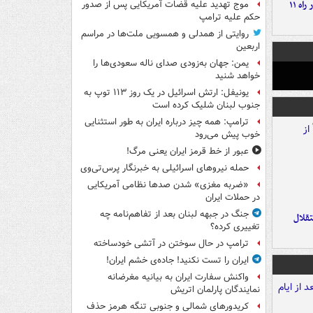
موج بارش‌های تابستانه در راه ۱۱
موج تهدید علیه قضات آمریکایی پس از صدور
حکم علیه ترامپ
روایتی از همدلی و همسویی ملت‌ها در مراسم
اربعین
یمن: جهان به‌زودی صدای ناله سعودی‌ها را
خواهد شنید
یونیفل: ارتش اسرائیل در یک روز ۱۱۳ توپ به
جنوب لبنان شلیک کرده است
ترامپ: همه چیز درباره ایران به طور استثنایی
خوب پیش می‌رود
عبور از خط قرمز ایران یعنی مرگ!
حمله نیروهای اسرائیلی به خبرنگار پرس‌تی‌وی
«ضربه مغزی» شدن صدها نظامی آمریکایی
در حملات ایران
جنگ در جبهه لبنان بعد از تفاهم‌نامه چه
تقلال
تغییری کرده؟
ترامپ در حال سوختن در آتشی خودساخته
ایران را تست نکنید! جاده‌ی خشم ایران!
واکنش سفارت ایران به بیانیه مغرضانه
نمایندگان پارلمان اتریش
کریدورهای شمالی و جنوبی تنگه هرمز حذف