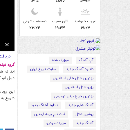
۱۲:۱۰
۰۵:۱۷
۰۳:۴۲
غروب خورشید
اذان مغرب
نیمه‌شب شرعی
۲۳:۲۲
۱۹:۲۳
۱۹:۰۳
nter
Download
دریاف
ullscreen
آپ آهنگ
موزیک شاه
گروه فیل
دانلود آهنگ جدید
سایت تاریخ ایران
اند که هم
عمل اتو 
بهترین هتل های استانبول
رزرو هتل استانبول
بهترین جراح بینی ترمیمی
شروع به ن
آهنگ های جدید
دانلود آهنگ جدید
پرشین هتل
ثبت نام بیمه اربعین
آهنگ جدید
مزایده خودرو