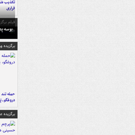
تکذیب شای
فراری
فیلم برگزی
بوسه‌ پ
برگزیده و
حمله تند ف
دروغگو، پَ
برگزیده 