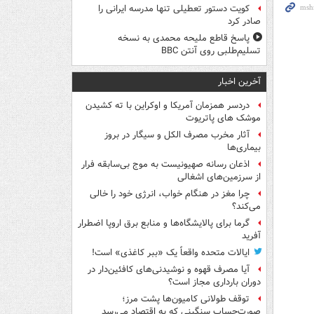
کویت دستور تعطیلی تنها مدرسه ایرانی را
صادر کرد
پاسخ قاطع ملیحه محمدی به نسخه
تسلیم‌طلبی روی آنتن BBC
آخرین اخبار
دردسر همزمان آمریکا و اوکراین با ته کشیدن
موشک های پاتریوت
آثار مخرب مصرف الکل و سیگار در بروز
بیماری‌ها
اذعان رسانه صهیونیست به موج بی‌سابقه فرار
از سرزمین‌های اشغالی
چرا مغز در هنگام خواب، انرژی خود را خالی
می‌کند؟
گرما برای پالایشگاه‌ها و منابع برق اروپا اضطرار
آفرید
ایالات متحده واقعاً یک «ببر کاغذی» است!
آیا مصرف قهوه و نوشیدنی‌های کافئین‌دار در
دوران بارداری مجاز است؟
توقف طولانی کامیون‌ها پشت مرز؛
صورت‌حساب سنگینی که به اقتصاد می‌رسد