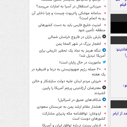
فیلم
میزبانی استقلال در آسیا به امارات می‌رسد؟
سامانه موشکی پاتریوت چیست و چرا ذخایر آن
رو به اتمام است؟
امنیت خلیج فارس باید به دست کشورهای
منطقه تأمین شود
بارش باران در فاروج خراسان شمالی
انفجار بزرگ در شهر المخا یمن
تنگه هرمز به نماد یک تحقیر تاریخی برای
آمریکا تبدیل شد!
ماموریت در حال پایان است!
۲۰ حمله رژیم صهیونیستی به درعا و قنیطره در
یک هفته
خیزش مردم لبنان علیه دولت سازشکار و خائن
و:
معترضان آرژانتینی پرچم آمریکا را پایین
کشیدند
شکاف‌های عمیق در اسرائیل!
هشدار مقام ارشد یمن به عربستان سعودی
اردوغان: توافقنامه مکه پذیرای مشارکت
کشورهای دوست است
ادعای بسنت درباره توافق ایران و آمریکا