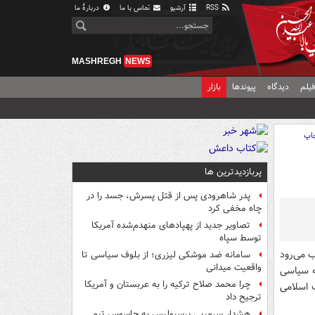
RSS
آرشیو
تماس با ما
دربارهٔ ما
MASHREGH
NEWS
یلم
دیدگاه
پیوندها
بازار
اپ
پربازدیدترین ها
پدر شاهرودی پس از قتل پسرش، جسد را در
چاه مخفی کرد
تصاویر جدید از پهپادهای منهدم‌شده آمریکا
توسط سپاه
سامانه ضد موشکی لیزری؛ از بلوف سیاسی تا
واقعیت میدانی
ه سیاسی
چرا محمد صلاح ترکیه را به عربستان و آمریکا
ب اسلامی
ترجیح داد
هشدار سرمربی پرسپولیس به جاسوس تیم