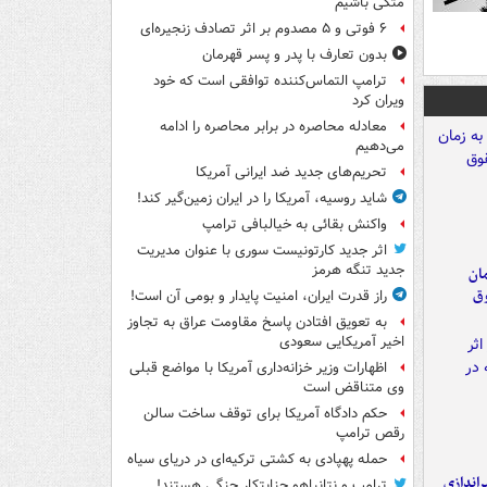
متکی باشیم
۶ فوتی و ۵ مصدوم بر اثر تصادف زنجیره‌ای
بدون تعارف با پدر و پسر قهرمان
ترامپ التماس‌کننده توافقی است که خود
ویران کرد
معادله محاصره در برابر محاصره را ادامه
می‌دهیم
تحریم‌های جدید ضد ایرانی آمریکا
شاید روسیه، آمریکا را در ایران زمین‌گیر کند!
واکنش بقائی به خیالبافی ترامپ
اثر جدید کارتونیست سوری با عنوان مدیریت
جدید تنگه هرمز
مان
وق
راز قدرت ایران، امنیت پایدار و بومی آن است!
به تعویق افتادن پاسخ مقاومت عراق به تجاوز
اخیر آمریکایی سعودی
اظهارات وزیر خزانه‌داری آمریکا با مواضع قبلی
وی متناقض است
حکم دادگاه آمریکا برای توقف ساخت سالن
رقص ترامپ
حمله پهپادی به کشتی ترکیه‌ای در دریای سیاه
یراندازی
ترامپ و نتانیاهو جنایتکار جنگی هستند!