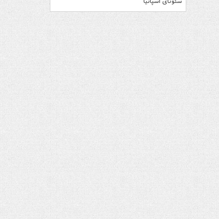
سئوتای اسپانیا