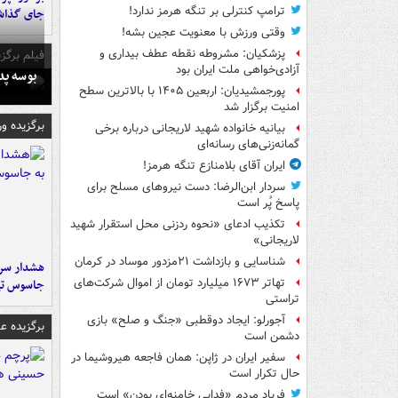
ترامپ کنترلی بر تنگه هرمز ندارد!
جای گذا
وقتی ورزش با معنویت عجین بشه!
پزشکیان: مشروطه نقطه عطف بیداری و
فیلم برگزی
آزادی‌خواهی ملت ایران بود
بوسه‌ پ
پورجمشیدیان: اربعین ۱۴۰۵ با بالاترین سطح
امنیت برگزار شد
برگزیده و
بیانیه خانواده شهید لاریجانی درباره برخی
گمانه‌زنی‌های رسانه‌ای
ایران آقای بلامنازع تنگه هرمز!
سردار ابن‌الرضا: دست نیروهای مسلح برای
پاسخ پُر است
تکذیب ادعای «نحوه ردزنی محل استقرار شهید
لاریجانی»
شناسایی و بازداشت ۲۱مزدور موساد در کرمان
هشدار سرم
تهاتر ۱۶۷۳ میلیارد تومان از اموال شرکت‌های
جاسوس تی
تراستی
آجورلو: ایجاد دوقطبی «جنگ و صلح‌» بازی
برگزیده 
دشمن است
سفیر ایران در ژاپن: همان فاجعه هیروشیما در
حال تکرار است
فریاد مردم «فدایی خامنه‌ای بودن» است