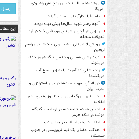
موشک‌های بالستیک ایران؛ چالش راهبردی
آمریکا
باید افراد کارآمدتر را به کار گرفت
آنچه رهبر شهید سال‌ها پیش دیده بودند
این مطالب
رایزنی عراقچی و همتای موریتانی خود درباره
تحولات منطقه
روایتی از همدلی و همسویی ملت‌ها در مراسم
اربعین
کریدورهای شمالی و جنوبی تنگه هرمز حذف
می‌شوند
زنجیرهایی که آمریکا را به زیر سطح آب
می‌کشند!
رگبار و رع
درماندگی صهیونیست‌ها در برابر استراتژی و
کشور
قدرت ایران
۶ دستاورد بزرگ ایران در ۱۶۰ روز رهبری رهبر
انقلاب
ادعای شبکه «الحدث» درباره ایجاد گذرگاه
موقت در تنگه هرمز
ابتکارات رهبر انقلاب در میدان نبرد
هلاکت اعضای یک تیم تروریستی در جنوب
سیستان