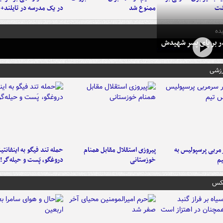
شت
ممنوع شد
در یک مدرسه در تایلند+ 
ده
در بر پای پسر شهیدش
رزشی
ربی پرسپولیس به
پیروزی استقلال مقابل همنام
حمله تند فیگو به اینفانتین
م
خوزستانی
دروغگو، پَست‌ و حیله‌گر!
عکس