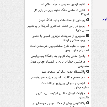
نتایج آزمون مدارس سمپاد اعلام شد
تاثیرات منفی جنگ علیه ایران بر بازار کار
آمریکا
یام
رونمایی از مختصات جدید تنگۀ هرمز
روبیو در رأس فشار حداکثری آمریکا برای تغییر
مسیر کوبا
تصویری از تمرینات ترابزون اسپور با حضور
ساویچ، صلاح و اونانا
نبرد ما علیه طرح سلطه‌جویی عربستان است،
نه مردم جنوب یمن
پاسخ منفی یک لژیونر به باشگاه پرسپولیس
درخشش جوانان ایران در المپیاد جهانی هوش
مصنوعی
پالایشگاه نفت اسلواکی منفجر شد
دور هفتم مذاکرات لبنان و رژیم صهیونیستی
ترامپ و سودای پیروزی در انتخابات
میان‌دوره‌ای
جزئیات توافق دفاعی ترکیه، عربستان و
پاکستان
بلاتکلیفی بیش از ۱۳۰۰ مهاجر خردسال در