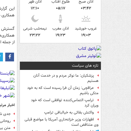
اذان صبح
طلوع آفتاب
اذان ظهر
۱۲:۱۰
۰۵:۱۷
۰۳:۴۲
همکاری ب
غروب خورشید
اذان مغرب
نیمه‌شب شرعی
گسترش و 
۱۹:۰۳
۱۹:۲۳
۲۳:۲۲
همکاری‌ه
از جمله 
تازه های سیاست
پزشکیان: ما نوکر مردم و در خدمت آنان
هستیم
عراقچی: زمان آن فرا رسیده است که به خود
متکی باشیم
ترامپ التماس‌کننده توافقی است که خود
اخبار مرتب
ویران کرد
واکنش بقائی به خیالبافی ترامپ
جدی شد
اظهارات وزیر خزانه‌داری آمریکا با مواضع قبلی
روحانی: روابط
وی متناقض است
متن بیا