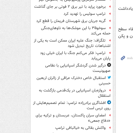
برخورد پراید با تیر برق ۲ فوتی بر جای گذاشت
وسای جمهور ایران و چین 17 سند و یادداشت
ترامپ سوئیس را تهدید کرد
گربه جریان برق شهرستان فریمان را قطع کرد
سوخو۳۵ با این موشک‌ها به ناوهای‌جنگی
اء‌ سطح
حمله می‌کند
ن و پکن
تلگراف: جنگ علیه ایران ممکن است به یکی از
اشتباهات تاریخ تبدیل شود
ترامپ: فکر می‌کنم جنگ با ایران خیلی زود
پایان می‌یابد
درگیر شدن گردشگر اسپانیایی با نظامی
صهیونیست
استقبال خاص دخترک عراقی از زائران اربعین
حسینی
دروازه‌بان اسپانیایی در یک‌قدمی بازگشت به
استقلال
افشاگری برادرزاده ترامپ: تمام تصمیم‌هایش از
روی ترس است
امضای سران پاکستان، عربستان و ترکیه برای
«دفاع جمعی»
واکنش بقائی به خیالبافی ترامپ