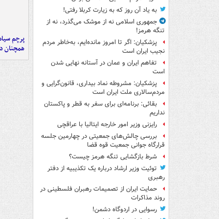
به یاد آن روز که به زیارت کربلا رفتی!
جمهوری اسلامی نه از موشک می‌گذرد، نه از
تنگه هرمز!
پرچم سیاه
پزشکیان: اگر تا امروز مانده‌ایم، به‌خاطر مردم
همچنان در
نجیب ایران است
تفاهم ایران و عمان در آستانه نهایی شدن
است
پزشکیان: مشروطه نماد بیداری، قانون‌گرایی و
مردم‌سالاری ملت ایران است
بقائی: برنامه‌ای برای سفر به قطر و پاکستان
نداریم
رایزنی وزیر امور خارجه ایتالیا با عراقچی
بررسی چالش‌های جمعیتی در چهارمین جلسه
قرارگاه جوانی جمعیت قوه قضا
شرط بازگشایی تنگه هرمز چیست؟
توئیت وزیر ارشاد درباره یک تکذیبیه از دفتر
رهبری
حمایت ایران از تصمیمات رهبران فلسطینی در
روند مذاکرات
رسوایی در اردوگاه دشمن!