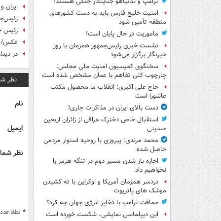
ترامپ و نتانیاهو جنایتکار جنگی هستند!
ایران و چین 17 سند و یاددا
امنیت خلیج فارس باید به دست کشورهای
رئیس‌جم
منطقه تأمین شود
رئیس جم
ماموریت در حال پایان است!
عکس/ د
نشست خبری رئیس‌جمهور همزمان با روز
در دیدا
خبرنگار برگزار می‌شود
سخنگوی کمیسیون امنیت ملی مجلس:
چارچوب کلی تفاهم با عمان مشخص شده است
نظر شم
حاج علی اکبری: انقلاب ما محصول مکتب
عاشورا است
نام
دست بالای ایران در مذاکرات جاری!
استقبال خاص دخترک عراقی از زائران اربعین
ایمیل
حسینی
محمد مرندی: پیروزی با روحیه استوار مردمی
حاصل شده
نظر شما 
اجازه باز شدن مسیر دوم در تنگه هرمز را
نخواهیم داد
دردسر همزمان آمریکا و اوکراین با ته کشیدن
موشک های پاتریوت
حماقت ترامپ با ذخایر انرژی جهان چه کرد؟
*
لطفا عدد م
این دیپلماسی نمایشی، شکست خورده است