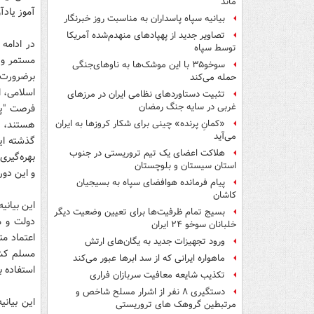
ماند
آموز یادآ
بیانیه سپاه پاسداران به مناسبت روز خبرنگار
تصاویر جدید از پهپادهای منهدم‌شده آمریکا
در ادامه
توسط سپاه
مستمر و ت
سوخو۳۵ با این موشک‌ها به ناوهای‌جنگی
برضرورت 
حمله می‌کند
اسلامی، ا
تثبیت دستاوردهای نظامی ایران در مرزهای
غربی در سایه جنگ رمضان
فرصت "پس
هستند، آح
«کمانِ پرنده» چینی برای شکار کروزها به ایران
می‌آید
گذشته ای
هلاکت اعضای یک تیم تروریستی در جنوب
بهره‌گیری
استان سیستان و بلوچستان
و این دور
پیام فرمانده هوافضای سپاه به بسیجیان
کاشان
این بیانی
بسیج تمام ظرفیت‌ها برای تعیین وضعیت دیگر
دولت و م
خلبانان سوخو ۲۴ ایران
ورود تجهیزات جدید به یگان‌های ارتش
مسلم کشور
ماهواره ایرانی که از سد ابرها عبور می‌کند
استفاده ب
تکذیب شایعه معافیت سربازان فراری
دستگیری ۸ نفر از اشرار مسلح شاخص و
این بیانی
مرتبطین گروهک های تروریستی