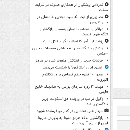
قدردانی پزشکیان از همکاری صنوف در شرایط
سخت
تصاویری از آیت‌الله سید مجتبی خامنه‌ای در
حال تدریس
عراقچی: تفاهم با عمان به‌معنی بازگشایی
تنگه هرمز نیست
پزشکیان: آمریکا استعمارگر و قاتل است
واکنش باشگاه خیبر به حواشی صفحات مجازی
+عکس
جزئیات جدید از نفتکش منفجر شده در هرمز
راهبرد ایران "پنتاگون" را شکست می‌دهد
صدور ۱۰ فقره حکم قصاص برای «کلثوم
اکبری»
مهلت ۳ روزه سازمان بورس به هلدینگ خلیج
فارس
وکیل ترامپ در پرونده حق‌السکوت، وزیر
دادگستری شد
سردار علی عظمایی در کنار دو فرمانده شهید
بازگشایی تنگه هرمز منوط به پذیرش شروط
ایران از سوی آمریکاست