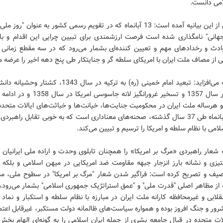
امی دانست.
در بخشی از این بیانیه آمده است: 13 آبانماه که در تقویم رسمی کشور به عنوان "روز 
جهانی" نامگذاری شده است فرصت ارزشمندی برای تبیین چرایی این اقدام و باز
ادث و رخدادهای مهم و تعیین کننده‌ای بشمار می‌رود که در سه مقطع زمانی 
 از مصاف ملت ایران با امریکای سلطه گر و جنایتکار طی پنج دهه اخیر را عرضه م
این بیانیه می‌افزاید: تبعید امام خمینی (ره) به ترکیه در سال 1343،
انقلابی در سال 1357 و تسخیر غرورانگیز لانه جاسوسی 
هرساله ملت ایران در محکومیت جنایت‌ها، خیانت‌ها و خباثت‌های ایالات متحده
الله 13 آبانماه طی 37 سال گذشته، صحنه‌های معناداری است که به خوبی تقابل راهبر
لامی با نظام سلطه و امریکا را ترسیم و تبیین می‌کند.
ه شعار راهبردی «مرگ بر امریکا» را همچنان تابلوی وحدت و اراده ملی ایرانیان 
تیزی و نشانه‌ بارز انزجار جبهه مقاومت ضد امریکایی در میهن اسلامی و بلکه 
صیف و تصریح کرده است: فراگیر شدن شعار "مرگ بر امریکا" در سطوح ملی، منط
 از مظاهر اصلی "قدرت ملی" و "عمق استراتژیک جمهوری اسلامی" بشمار می‌رود
قلابی و غیرمحافظه کارانه‌ ملت ایران در مبارزه با نظام سلطه و استکبار و نماد
رور و جنگ افروز بوده و همواره سیاست‌های ظالمانه دولت مستکبر، غیرقابل اعتم
ت متحده در قبال جامعه‌ بشری از جمله ایران اسلامی را به گونه‌ای الهام بخ