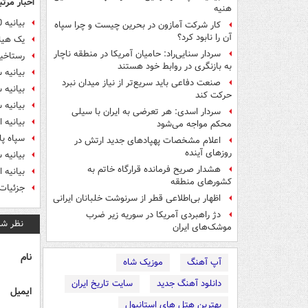
اخبار مرتب
هنیه
بیانیه 220 نماینده در حمایت از آزمایش موشک عماد
کار شرکت آمازون در بحرین چیست و چرا سپاه
آن را نابود کرد؟
یک هیئت
سردار سنایی‌راد: حامیان آمریکا در منطقه ناچار
رستاخیز
به بازنگری در روابط خود هستند
بیانیه 
صنعت دفاعی باید سریع‌تر از نیاز میدان نبرد
بیانیه س
حرکت کند
بیانیه
سردار اسدی: هر تعرضی به ایران با سیلی
بیانیه
محکم مواجه می‌شود
سپاه پا
اعلام مشخصات پهپادهای جدید ارتش در
روزهای آینده
بیانیه
هشدار صریح فرمانده قرارگاه خاتم‌ به
بیانیه 
کشورهای منطقه
جزئیات
اظهار بی‌اطلاعی قطر از سرنوشت خلبانان ایرانی
دژ راهبردی آمریکا در سوریه زیر ضرب
نظر شم
موشک‌های ایران
نام
آپ آهنگ
موزیک شاه
دانلود آهنگ جدید
سایت تاریخ ایران
ایمیل
بهترین هتل های استانبول