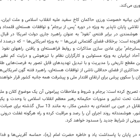
وری می‌کند.
 این بیانیه خصومت ورزی حاکمان کاخ سفید علیه انقلاب اسلامی و ملت ایران،
لاشی پایان ناپذیر به ویژه در دوره "پس از برجام" و توافقات هسته‌ای قلمداد و 
هوشمندی در برابر فتنه‌ی "نفوذ" به عنوان راهبرد جاری دولت امریکا در قبال
فزوده است: برخلاف فضای گفتمانی غربی‌ها – به ویژه امریکایی‌ها – که درصدد اس
ابرجام" برای عادی سازی مذاکرات و روابط فراهسته‌ای و یافتن راههای نفوذ 
اد ایرانیان به ویژه مسئولین و کارگزاران نظام با تیزهوشی و درایت کم نظیر 
ن مقطع تاریخی را مدیریت و با تبدیل تهدیدهای قابل تصور به فرصت‌هایی طلای
 حداکثری از فضای حداقلی ناشی از توافقات هسته‌ای، راهبرد فتنه گون امریکایی‌ها
ان را سکوی پرشی برای ارتقای اقتدار ملی و پیشرفت همه جانبه کشور قرار خواهند 
ه تصریح کرده است: برجام و شروط و ملاحظات پیرامونی آن یک موضوع کلان و مل
لت تحت تدابیر و منویات حکیمانه رهبر معظم انقلاب اسلامی با وحدت و یکپ
اعتماد متقابل در عین بی اعتمادی به دشمن مکار، به مانند 13 سال گذ
، هوشمندانه روند اجرای آن را رصد و مراقبت کرده و راه هرگونه غفلت درونی 
یرونی از شرایط جدید را مسدود خواهد کرد.
ه در پایان با پاسداشت یاد و خاطره حضرت امام (ره)، حماسه آفرینی‌ها و فدا