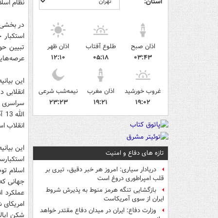
استان:
نظام اسل
استکبار 
اذان صبح
طلوع آفتاب
اذان ظهر
تبیین حو
۱۲:۱۰
۰۵:۱۸
۰۳:۴۳
عرصه‌هایی
غروب خورشید
اذان مغرب
نیمه‌شب شرعی
۲۳:۲۳
۱۹:۲۱
۱۹:۰۲
سراسری و 
انقلاب اس
این بیانی
تازه های دفاع و امنیت
استکبارس
اسلام تو
دریادار سیاری: امروز هر خبر دقیق، تیری بر
قلب امپراطوری دروغ است
جهانی که
بازگشایی تنگه هرمز منوط به پذیرش شروط
عملکرد ان
ایران از سوی آمریکاست
امریکای ش
وزارت دفاع: ایران در میدان دفاع مقتدر خواهد
شکن ایالا