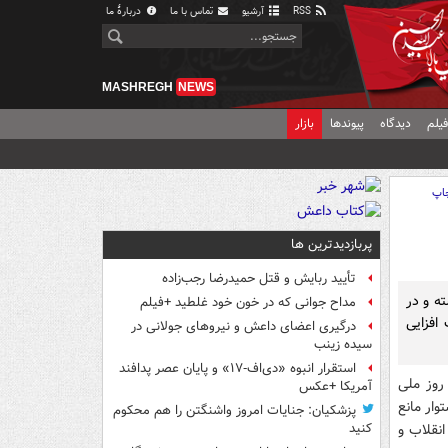
RSS
آرشیو
تماس با ما
دربارهٔ ما
MASHREGH
NEWS
یلم
دیدگاه
پیوندها
بازار
اپ
پربازدیدترین ها
تأیید ربایش و قتل حمیدرضا رجب‌زاده
ته و در
مداح جوانی که در خون خود غلطید +فیلم
افزایی
درگیری اعضای داعش و نیروهای جولانی در
سیده زینب
استقرار انبوه «دی‌اف‑۱۷» و پایان عصر پدافند
ر بیانیه‌ای با گرامیداشت 13 آبانماه، روز ملی
آمریکا +عکس
وار مانع
پزشکیان: جنایات امروز واشنگتن را هم محکوم
انقلاب و
کنید