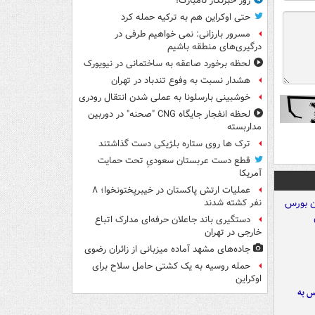
روز خبرنگار نامبارک!
حتی اوکراین هم به ترکیه حمله کرد
مسرور بارزانی: نمی خواهیم طرفی در
درگیری‌های منطقه باشیم
لحظه برخورد صاعقه به ساختمانی در نیویورک
هشدار نسبت به وفوع تندباد در تهران
خوشبینی بارسلونا به عملی شدن انتقال رودری
لحظه انفجار جایگاه CNG "صحنه" در دوربین
مداربسته
ترک ها روی ستاره بلژیکی دست گذاشتند
قطع دست عربستان سعودیِ تحت حمایت
آمریکا
عملیات ارتش پاکستان در خیبرپختونخوا؛ ۸
نفر کشته شدند
دستگیری باند جاعلان حرفه‌ای مدارک اتباع
خارجی در تهران
جاده‌های مشهد آماده میزبانی از زائران رضوی
حمله روسیه به یک کشتی حامل سلاح برای
اوکراین
رس به