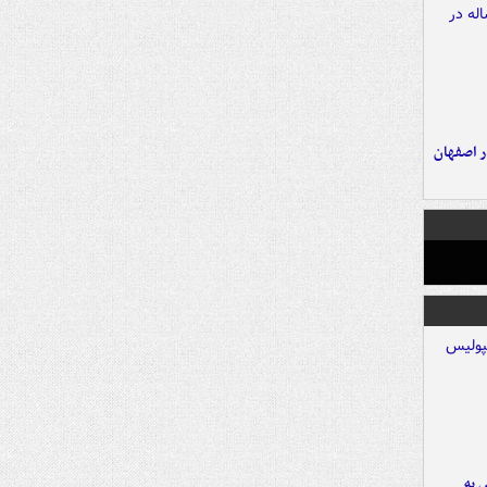
ده ۸ ساله در اصفهان
 به