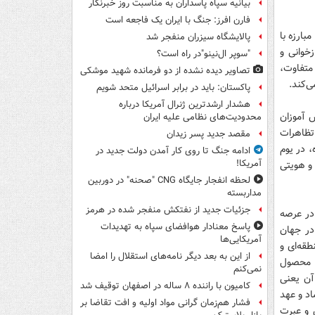
بیانیه سپاه پاسداران به مناسبت روز خبرنگار
فارن افرز: جنگ با ایران یک فاجعه است
ملی مبارزه با
پالایشگاه سیزران منفجر شد
خوانی و
"سوپر ال‌نینو"در راه است؟
متفاوت،
تصاویر دیده‌ نشده از دو فرمانده شهید موشکی
ی‌کند.
پاکستان: باید در برابر اسرائیل متحد شویم
هشدار ارشدترین ژنرال آمریکا درباره
 کشتار وحشیانه دانش آموزان
محدودیت‌های نظامی علیه ایران
امریکا در سال 1358 و در ادامه تظاهرات
مقصد جدید پسر زیدان
، در یوم
ادامه جنگ تا روی کار آمدن دولت جدید در
آمریکا!
دی و هویتی
لحظه انفجار جایگاه CNG "صحنه" در دوربین
مداربسته
جزئیات جدید از نفتکش منفجر شده در هرمز
در عرصه‌
پاسخ معنادار هوافضای سپاه به تهدیدات
در جهان
آمریکایی‌ها
قه‌ای و
از این به بعد دیگر نامه‌های استقلال را امضا
، محصول
نمی‌کنم
 آن یعنی
کامیون با راننده ۸ ساله در اصفهان توقیف شد
اد و عهد
فشار هم‌زمان گرانی مواد اولیه و افت تقاضا بر
ش و عبرت