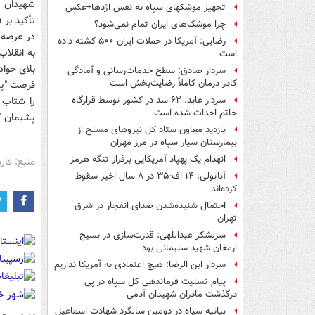
شهیدان ان
تجهیز موشکهای سپاه به نفس اژدها+عکس
تأکید بر 
چرا موشک‌های ایران تمام نمی‌شود؟
در عرصه‌
رضایی: آمریکا در حملات ایران ۵۰۰ کشته داده
به انقلاب
است
بلای حواد
سردار صادق: سطح خدمات‌رسانی و آمادگی
کادر درمان کاملاً رضایت‌بخش است
فرصت "پسا
را شتاب 
سردار عابد: ۶۲ سد در کشور توسط قرارگاه
خاتم احداث شده است
پشیمان کن
بازدید معاون ستاد کل نیروهای مسلح از
بیمارستان سیار سپاه در مرز مهران
انهدام یک پهپاد آمریکایی برفراز تنگه هرمز
منبع: فا
آناتولی: ۱۴ اف-۳۵ در ۸ سال اخیر سقوط
کرده‌اند
احتمال شنیده‌شدن صدای انفجار در شرق
تهران
سرلشکر عبداللهی: قدرت‌سازی در بسیج
ارمغان شهید سلیمانی بود
سردار ابن الرضا: هیچ اعتمادی به آمریکا نداریم
پیام تسلیت فرماندهی کل سپاه در پی
درگذشت مادران شهیدان آدمی
بیانیه سپاه در دومین سالگرد شهادت اسماعیل