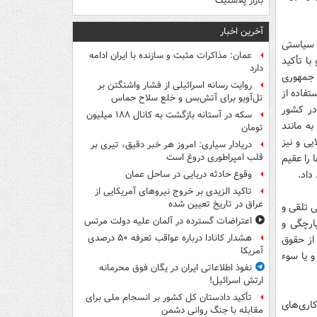
بازار پلاستیک
آخرین اخبار
 سیاستی
عمان: مذاکرات مثبت و سازنده با ایران ادامه
با تأکید
دارد
 جمهوری
روایت رسانه اسرائیلی از فشار واشنگتن بر
تفاده از
تل‌آویو برای آتش‌بس و خلع سلاح حماس
در کشور
سکه در آستانه بازگشت به کانال ۱۸۸ میلیون
به مانند
تومان
ی و نیز
دریادار سیاری: امروز هر خبر دقیق، تیری بر
 را عقیم
قلب امپراطوری دروغ است
داد.
وقوع حادثه دریایی در ساحل عمان
تاکید الزیدی بر خروج نیروهای آمریکایی از
عراق در تاریخ تعیین شده
ی تلقی و
اعتراضات گسترده در آلمان علیه دولت مرتس
ارچگی و
هشدار کانادا درباره عواقب تعرفه ۵۰ درصدی
شته برای صیانت از حقوق
آمریکا
و یا سوء
نفوذ اطلاعاتی ایران در یگان فوق محرمانه
ارتش اسرائیل!
تأکید دادستان کل کشور بر انسجام ملی برای
کاری‌های
مقابله با جنگ روانی دشمن