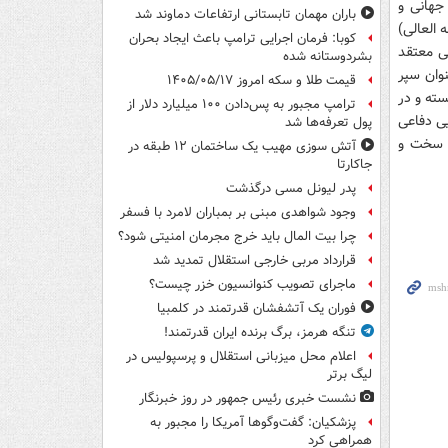
 جهانی و
باران مهمان تابستانی ارتفاعات دماوند شد
 العالی)
کوبا: فرمان اجرایی ترامپ باعث ایجاد بحران
ی معتقد
بشردوستانه شده
نوان سپر
قیمت طلا و سکه امروز ۱۴۰۵/۰۵/۱۷
سته و در
ترامپ مجبور به پس‌دادن ۱۰۰ میلیارد دلار از
یی دفاعی
پول تعرفه‌ها شد
ی سخت و
آتش سوزی مهیب یک ساختمان ۱۲ طبقه در
جاکارتا
پدر لیونل مسی درگذشت
وجود شواهدی مبنی بر بمباران لامرد با فسفر
چرا بیت المال باید خرج مجرمان امنیتی شود؟
قرارداد مربی خارجی استقلال تمدید شد
ماجرای تصویب کنوانسیون خزر چیست؟
فوران یک آتشفشان قدرتمند در کلمبیا
تنگه هرمز، برگ برنده ایران قدرتمند!
اعلام محل میزبانی استقلال و پرسپولیس در
لیگ برتر
نشست خبری رئیس جمهور در روز خبرنگار
پزشکیان: گفت‌وگوها آمریکا را مجبور به
همراهی کرد