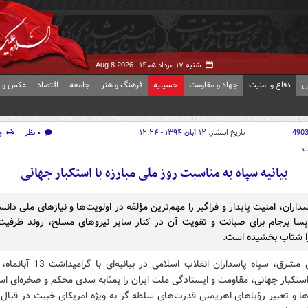
شنبه ۱۷ مرداد ۱۴۰۵ -
Aug 8 2026
ی
دفاع و امنیت
جهاد و مقاومت
حسینیه
فرهنگ و هنر
جامعه
اقتصاد
عکس و ف
490
تاریخ انتشار:
۱۲ آبان ۱۳۹۴ - ۱۲:۲۴
۰ نظر
چ
ت
بیانیه سپاه به مناسبت روز ملی مبارزه با استکبار جهانی
داران، امنیت پایدار و فراگیر را مهم‌ترین مؤلفه در اولویت‌ها و نیازهای ملی دانس
ا برجام برای صیانت و تقویت آن در کنار سایر نیروهای مسلح، روند ظرفیت 
ا شتاب بخشیده است.
به گزارش مشرق، سپاه پاسداران انقلاب اسلامی د
 استکبار جهانی، مقاومت و ایستادگی ملت ایران را بمثابه‌ سدی محکم و صخره‌ای است
ها و تعبیر رؤیاهای اهریمنی قدرت‌های سلطه گر به ویژه امریکای خبیث در قبال 