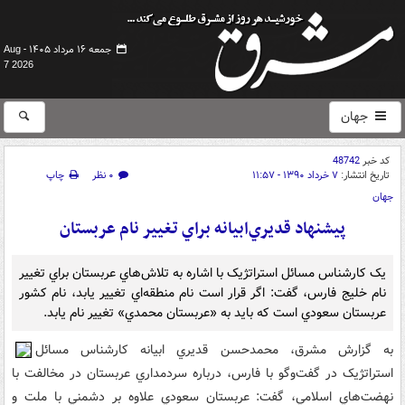
جمعه ۱۶ مرداد ۱۴۰۵ -
Aug
7 2026
جهان
کد خبر
48742
تاریخ انتشار:
۷ خرداد ۱۳۹۰ - ۱۱:۵۷
۰ نظر
چاپ
جهان
پيشنهاد قديري‌ابيانه براي تغيير نام عربستان
يک کارشناس مسائل استراتژيک با اشاره به تلاش‌هاي عربستان براي تغيير
نام خليج فارس، گفت: اگر قرار است نام منطقه‌اي تغيير يابد، نام کشور
عربستان سعودي است که بايد به «عربستان محمدي» تغيير نام يابد.
به گزارش مشرق، محمدحسن قديري ابيانه کارشناس مسائل
استراتژيک در گفت‌وگو با فارس، درباره سردمداري عربستان در مخالفت با
نهضت‌هاي اسلامي، گفت: عربستان سعودي علاوه بر دشمني با ملت و