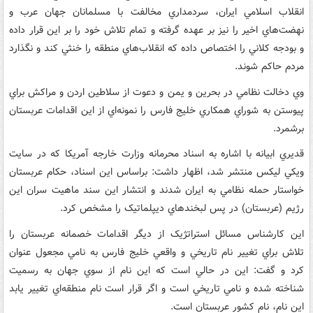
انقلاب اسلامي ايران، سردمداري مخالفت با مسلمانان جهان عرب و
نهضت‌هاي اخير را نيز بر عهده گرفته و تمام تلاش خود را بر اين قرار داده
و بودجه کلاني را اختصاص داده که انقلاب‌هاي منطقه را خنثي کند و نگذارد
مردم حاکم شوند.
وي دخالت نظامي در بحرين و يمن و دعوت از سلاطين اردن و مراکش براي
پيوستن به شوراي همکاري خليج فارس را نمونه‌اي از اين اقدامات عربستان
برشمرد.
قديري ابيانه با اشاره به اسناد محرمانه وزارت خارجه آمريکا که در سايت
ويکي ليکس منتشر شد، اظهار داشت: براساس اين اسناد، حکام عربستان
خواستار حمله نظامي به ايران شدند و انتشار اين سند ماهيت سران اين
رژيم (عربستان) در پس لبخندهاي ديپلماتيک را مشخص کرد.
اين کارشناس مسائل استراتژيک از ديگر اقدامات خصمانه عربستان را
تلاش براي تغيير نام تاريخي و واقعي خليج فارس به نامي مجعول عنوان
کرد و گفت: اين در حالي است که اين نام از سوي جهان به رسميت
شناخته شده و نامي تاريخي است و اگر قرار است نام منطقه‌اي تغيير يابد
اين نام، نام کشور عربستان است.