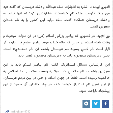
قديري ابيانه با اشاره به اظهارات ملک عبدالله پادشاه عربستان که گفته «به
من ملک نگوييد، ملک نام خداست»، خاطرنشان کرد: نه تنها نبايد به
پادشاه عربستان «ملک» گفت، بلکه نبايد اين کشور را به نام خاندان
سعودي ناميد.
وي افزود: در کشوري که پيامبر بزرگوار اسلام (ص) در آن متولد، مبعوث و
وفات يافته است، در جايي که خانه خدا و مرقد پيامبر اسلام قرار دارد، اگر
قرار است نام کسي پسوند نام عربستان باشد، آن نام «محمدي» است.
يعني «عربستان سعودي» بايد به «عربستان محمدي» تغيير يابد.
اين کارشناس مسائل استراتژيک گفت: نام پيامبر اسلام بايد بر اين
سرزمين باشد نه نام خانداني که اصولاً به واسطه استعمار ضد اسلامي به
حاکميت رسيده است. قطعاً در جهان اسلام و حتي در بين مردم عربستان،
از اين تغيير نام استقبال خواهد شد، هر چند خاندان آل سعود از اين
پيشنهاد ناراحت شود.