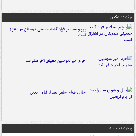
برگزیده عکس
پرچم سیاه بر فراز گنبد حسینی همچنان در اهتزاز
است
حرم امیرالمومنین محیای آخر صفر شد
حال و هوای سامرا بعد از ایام اربعین
پربازدیدترین ها