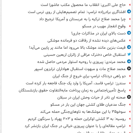
حاج علی اکبری: انقلاب ما محصول مکتب عاشورا است
افشاگری برادرزاده ترامپ: تمام تصمیم‌هایش از روی ترس است
چرا محمد صلاح ترکیه را به عربستان و آمریکا ترجیح داد
وقوع انفجار مهیب در مسکو
دست بالای ایران در مذاکرات جاری!
عکس‌های دیده نشده از رفاقت دو فرمانده‌ موشکی
قیمت بنزین مانند موشک بالا می‌رود اما مانند پر پایین می‌آید!
استقبال خاص دخترک عراقی از زائران اربعین حسینی
محمد مرندی: پیروزی با روحیه استوار مردمی حاصل شده
محمد صلاح مات و مبهوت استقبال هواداران ترابزون اسپور
دو راهی دردناک ترامپ برای خروج از جنگ ایران
سندرز: ترامپ فاسد، آمریکا را وارد یک جنگ فاجعه بار کرده است
پاسخ تأمین‌اجتماعی به زمان پرداخت مابه‌التفاوت حقوق بازنشستگان
صحنه ای نادر از حیات وحش ایران در سبلان
جنگ مدعیان طلای کشتی جهان این بار در مسکو
سوخو۳۵ با این موشک‌ها به ناوهای‌جنگی حمله می‌کند
روسیه: به ۳ کشتی اوکراین حمله و ۲۰۳ پهپاد را سرنگون کردیم
ترامپ مقاله‌ای را با عنوان پیروزی خیالی در جنگ ایران بازنشر کرد