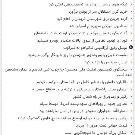
تنگه هرمز ریاض را وادار به تخفیف‌دهی نفتی کرد
خرید گران استقلال سر از یونان درآورد
گربه جریان برق شهرستان فریمان را قطع کرد
استانبول میزبان سوپرجام اسپانیا شد
گفت وگوی تلفنی مودی و نتانیاهو درباره تحولات منطقه‌ای
کوبا: با تهدید نظامی از سوی ایالات متحده روبه‌رو هستیم
توسل رفیق آرژانتینی نتانیاهو به سرکوب
نشست خبری رئیس‌جمهور همزمان با روز خبرنگار برگزار می‌شود
ترامپ سوئیس را تهدید کرد
سخنگوی کمیسیون امنیت ملی مجلس: چارچوب کلی تفاهم با عمان مشخص
شده است
طالبان: داعش را به طور کامل در افغانستان سرکوب کردیم
امضای سران پاکستان، عربستان و ترکیه برای «دفاع جمعی»
رگبار و رعدوبرق در راه شمال کشور
تصاویر جدید از پهپادهای منهدم‌شده آمریکا توسط سپاه
انصارالله: متجاوزان سعودی در یمن در امان نخواهند بود
پوتین و محمد بن زاید درباره اوضاع منطقه خلیج فارس گفت‌وگو کردند
قیمت جهانی نفت امروز ۱۶ مرداد
اشکال بزرگ فوتبال ما نتیجه‌گرایی است