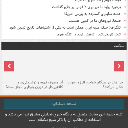
قیمت جهانی طلا امروز ۱۶ مرداد
برخورد پراید با تیر برق ۲ فوتی بر جای گذاشت
حمله سایبری گسترده به بورس آمریکا
صنعا: نیروهای ما در کمین‌ هستند
تلگراف: جنگ علیه ایران ممکن است به یکی از اشتباهات تاریخ تبدیل شود
ثبت تاریخی‌ترین کاهش تردد در تنگه هرمز
سلامت
ت
چرا مغز در هنگام خواب، انرژی خود را
آیا مصرف قهوه و نوشیدنی‌های
چر
خالی می‌کند؟
کافئین‌دار در دوران بارداری مجاز است؟
می
نسخه دسکتاپ
کليه حقوق اين سايت متعلق به پایگاه خبري-تحليلي مشرق نيوز می باشد و
استفاده از مطالب آن با ذکر منبع بلامانع است.