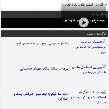
افزایش قیمت طلا و نقره جهانی
فیلم برگزیده
بوسه‌ پدر بر پای پسر شهیدش
برگزیده ورزشی
هشدار سرمربی پرسپولیس به جاسوس تیم
پیروزی استقلال مقابل همنام خوزستانی
حمله تند فیگو به اینفانتینو: دروغگو، پَست‌ و
حیله‌گر!