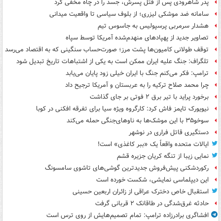
پدر شاهرودی پس از قتل پسرش، جسد را در چاه مخفی کرد
سامانه ضد موشکی لیزری؛ از بلوف سیاسی تا واقعیت میدانی
هشدار سرمربی پرسپولیس به جاسوس تیم
تصاویر جدید از پهپادهای منهدم‌شده آمریکا توسط سپاه
توقف طولانی کامیون‌ها پشت مرز؛ صورت‌حساب سنگینی که به اقتصاد می‌رسد
تلگراف: جنگ علیه ایران ممکن است به یکی از اشتباهات تاریخ تبدیل شود
ترامپ: فکر می‌کنم جنگ با ایران خیلی زود پایان می‌یابد
چرا محمد صلاح ترکیه را به عربستان و آمریکا ترجیح داد
برخورد پراید با تیر برق ۲ فوتی بر جای گذاشت
نیویورک تایمز فاش کرد: کارگروه ویژه سیا برای تفرقه افکنی در کوبا
سوخو۳۵ با این موشک‌ها به ناوهای‌جنگی حمله می‌کند
دستگیری قاتل فراری در نوشهر
ایالات متحده واقعاً یک «ببر کاغذی» است!
نمایی زیبا از تنگه کریان جزیره قشم
رکوردشکنی پیش‌فروش جدیدترین گوشی‌های تاشوی سامسونگ
این دیپلماسی نمایشی، شکست خورده است
استقبال خاص دخترک عراقی از زائران اربعین حسینی
حادثه غرق‌شدگی در طاقانک ۲ قربانی گرفت
افشاگری برادرزاده ترامپ: تمام تصمیم‌هایش از روی ترس است