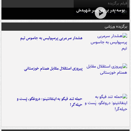
فیلم برگزیده
بوسه‌ پدر بر پای پسر شهیدش
برگزیده ورزشی
هشدار سرمربی پرسپولیس به جاسوس تیم
پیروزی استقلال مقابل همنام خوزستانی
حمله تند فیگو به اینفانتینو: دروغگو، پَست‌ و
حیله‌گر!