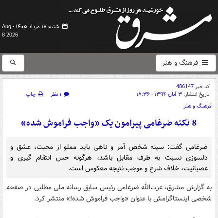
شنبه ۱۷ مرداد ۱۴۰۵ -
Aug
8 2026
فرهنگ و هنر
کد خبر
486147
تاریخ انتشار:
۳ آبان ۱۳۹۴ - ۱۸:۳۶
۱ نظر
چاپ
فرهنگ و هنر
8 نکته ضرغامی پیرامون یک «واجب فراموش شده»
ضرغامی گفت: سینه شخص آمر و ناهی باید مملو از محبت، عشق و
دلسوزی نسبت به طرف مقابل باشد، هرگونه حس انتقام گیری و
عصبانیت، خلاف شرع و موجب نتیجه معکوس است.
به گزارش مشرق،‌ عزت‌الله ضرغامی رئیس سابق رسانه ملی مطلبی در صفحه
شخصی اینستاگرامش با عنوان «واجب فراموش شده!» منتشر کرد.