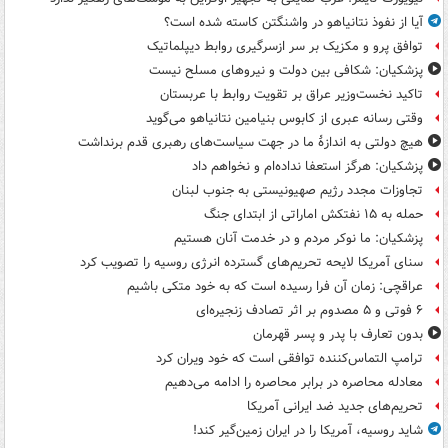
آیا از نفوذ نتانیاهو در واشنگتن کاسته شده است؟
توافق پرو و مکزیک بر سر ازسرگیری روابط دیپلماتیک
پزشکیان: شکافی بین دولت و نیروهای مسلح نیست
تاکید نخست‌وزیر عراق بر تقویت روابط با عربستان
وقتی رسانه عبری از کابوس بنیامین نتانیاهو می‌گوید
هیچ دولتی به اندازۀ ما در جهت سیاست‌های رهبری قدم برنداشت
پزشکیان: هرگز استعفا نداده‌ام و نخواهم داد
تجاوزات مجدد رژیم صهیونیستی به جنوب لبنان
حمله به ۱۵ نفتکش‌ اماراتی از ابتدای جنگ
پزشکیان: ما نوکر مردم و در خدمت آنان هستیم
سنای آمریکا لایحه تحریم‌های گسترده انرژی روسیه را تصویب کرد
عراقچی: زمان آن فرا رسیده است که به خود متکی باشیم
۶ فوتی و ۵ مصدوم بر اثر تصادف زنجیره‌ای
بدون تعارف با پدر و پسر قهرمان
ترامپ التماس‌کننده توافقی است که خود ویران کرد
معادله محاصره در برابر محاصره را ادامه می‌دهیم
تحریم‌های جدید ضد ایرانی آمریکا
شاید روسیه، آمریکا را در ایران زمین‌گیر کند!