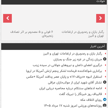
حوادث
رگبار باران و رعدوبرق در ارتفاعات
۶ فوتی و ۵ مصدوم بر اثر تصادف
گر
تهران و البرز
زنجیره‌ای
قط
آخرین اخبار
رگبار باران و رعدوبرق در ارتفاعات تهران و البرز
جریان زندگی در غزه زیر جنگ و بمباران
درگیری اعضای داعش و نیروهای جولانی در سیده زینب
برکناری شوکه‌کننده فرمانده لشکر پنجم ارتش آمریکا در اروپا
استقرار انبوه «دی‌اف‑۱۷» و پایان عصر پدافند آمریکا +عکس
تشکر آقای شهید ایران از موکب‌داران عراقی
ادامه ادعاهای سنتکام درباره محاصره دریایی ایران
قالیباف روز خبرنگار را تبریک گفت
رویای ائتلاف مکه
روزنامه‌های ورزشی امروز ‌شنبه ۱۷ مرداد ۱۴۰۵