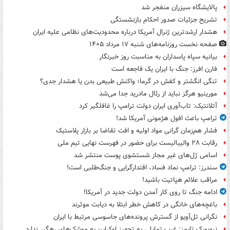
پالایشگاه سیزران منفجر شد
تشریح جزئیات صدور احکام بازنشستگی
هشدار ارشدترین ژنرال آمریکا درباره محدودیت‌های نظامی علیه ایران
صفحه نخست روزنامه‌های شنبه ۱۷ مرداد ۱۴۰۵
بیانیه سپاه پاسداران به مناسبت روز خبرنگار
فارن افرز: جنگ با ایران یک فاجعه است
تنگی انگشتر و کفش در گرما؛ واکنش طبیعی بدن یا هشدار جدی؟
مورینیو هرگز نباید از رئال مادرید جدا می‌شد
آتلانتیک: تاب‌آوری ایران دولت ترامپ را غافلگیر کرد
ترامپ باعث افول هژمونی آمریکا شد!
فشار هم‌زمان گرانی مواد اولیه و افت تقاضا بر بازار پلاستیک
رقابت ۲۸ والیبالیست برای حضور در فهرست نهایی تیم ملی
اسامی ژل‌های غیر مجاز شستشوی پوست منتشر شد
سندرز: ترامپ نماد فساد، اقتدارگرایی و جنگ‌طلبی است!
مراقب علائم هپاتیت باشید!
ادامه جنگ تا روی کار آمدن دولت جدید در آمریکا!
باغچه‌های خانگی در کاهش خطر ابتلا به دیابت موثرند
نگرانی تل‌آویو از گسترش پرونده‌های جاسوسی مرتبط با ایران
نیویورک تایمز: غرب تمایلی به تجهیز اوکراین به موشک‌های رهگیر ندارد