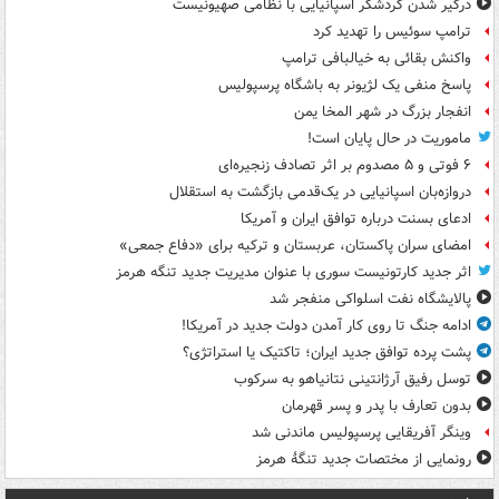
درگیر شدن گردشگر اسپانیایی با نظامی صهیونیست
ترامپ سوئیس را تهدید کرد
واکنش بقائی به خیالبافی ترامپ
پاسخ منفی یک لژیونر به باشگاه پرسپولیس
انفجار بزرگ در شهر المخا یمن
ماموریت در حال پایان است!
۶ فوتی و ۵ مصدوم بر اثر تصادف زنجیره‌ای
دروازه‌بان اسپانیایی در یک‌قدمی بازگشت به استقلال
ادعای بسنت درباره توافق ایران و آمریکا
امضای سران پاکستان، عربستان و ترکیه برای «دفاع جمعی»
اثر جدید کارتونیست سوری با عنوان مدیریت جدید تنگه هرمز
پالایشگاه نفت اسلواکی منفجر شد
ادامه جنگ تا روی کار آمدن دولت جدید در آمریکا!
پشت پرده توافق جدید ایران؛ تاکتیک یا استراتژی؟
توسل رفیق آرژانتینی نتانیاهو به سرکوب
بدون تعارف با پدر و پسر قهرمان
وینگر آفریقایی پرسپولیس ماندنی شد
رونمایی از مختصات جدید تنگۀ هرمز