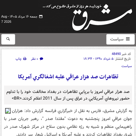
جمعه ۱۶ مرداد ۱۴۰۵ -
Aug
7 2026
سیاست
کد خبر
48490
تاریخ انتشار:
۵ خرداد ۱۳۹۰ - ۱۸:۳۴
۰ نظر
چاپ
سیاست
تظاهرات صد هزار عراقي عليه اشغالگري آمريکا
صد هزار عراقي امروز با برپايي تظاهرات در بغداد مخالفت خود را با تداوم
حضور نيروهاي آمريکايي در عراق پس از سال 2011 اعلام کردند.<BR>
به گزارش مشرق، فارس به نقل از خبرگزاري فرانسه گزارش داد: هزاران
جوان عراقي امروز پنجشنبه به دعوت "مقتدا صدر "، رهبر جريان صدر با
راهپيمايي منظم و شبيه به رژه نظامي بدون سلاح در مرکز شهرک صدر در
شرق بغداد تظاهرات کردند و عليه آمريکا و اسرائيل شعار سر دادند.