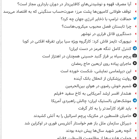
آیا مصرف قهوه و نوشیدنی‌های کافئین‌دار در دوران بارداری مجاز است؟
توقف طولانی کامیون‌ها پشت مرز؛ صورت‌حساب سنگینی که به اقتصاد می‌رسد
حماقت ترامپ با ذخایر انرژی جهان چه کرد؟
چرا تابستان فصل محبوب میکروب‌هاست؟
دستگیری قاتل فراری در نوشهر
نیویورک تایمز فاش کرد: کارگروه ویژه سیا برای تفرقه افکنی در کوبا
کنترل کامل تنگه هرمز در دست ایران!
پرچم سیاه بر فراز گنبد حسینی همچنان در اهتزاز است
ماجرای پیاده روی اربعین حاج رمضان
این دیپلماسی نمایشی، شکست خورده است
روایت پزشکیان از انحلال بانک آینده
شمیم خوش رضوی در هوای بین‌الحرمین
هشدار افسر ارشد آمریکایی به کاخ سفید +فیلم
موشک‌های بالستیک ایران؛ چالش راهبردی آمریکا
باید افراد کارآمدتر را به کار گرفت
حامیان فلسطین در مکزیک پرچم اسرائیل را به آتش کشیدند
دبیرکل سازمان ملل باز هم خواستار آتش‌بس فوری در اوکراین شد
آنچه رهبر شهید سال‌ها پیش دیده بودند
حمایت هلندی‌ها از مظلومیت فلسطین +فیلم