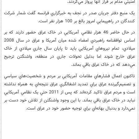
امنيتي مدام بر فراز آنها پرواز مي‌کردند.
يک منبع دفتر جريان صدر در نجف به خبرگزاري فرانسه گفت شمار شرکت
‌کنندگان در راهپيمايي امروز بالغ بر 100 هزار نفر است.
در حال حاضر 46 هزار نظامي آمريکايي در خاک عراق حضور دارند که بر
اساس توافقنامه راهبردي امضاء شده ميان آمريکا و عراق در سال 2008
ميلادي، تمام نيروهاي آمريکايي بايد تا پايان سال جاري ميلادي از خاک
عراق خارج شوند اما بدليل تحولات جاري در منطقه، واشنگتن ترجيح
مي‌دهد که در خاک عراق باقي بماند.
تاکنون اعمال فشارهاي مقامات آمريکايي بر مردم و شخصيت‌هاي سياسي
و تصميم‌گيرنده عراق براي تمديد اشغالگري عراق نتيجه‌اي به همراه نداشته
است و مردم عراق تاکيد کرده‌اند که پس از 2011 حتي يک نظامي آمريکايي
نبايد در خاک عراق باقي بماند. با اين وجود واشنگتن از تلاش خود دست بر
نمي‌دارد و بدنبال بهانه‌اي براي توجيه حضور خود در عراق است.