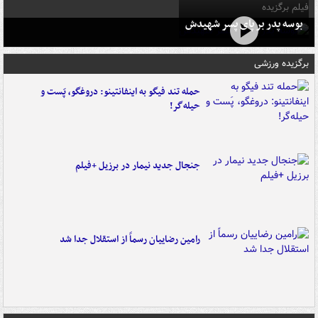
فیلم برگزیده
بوسه‌ پدر بر پای پسر شهیدش
برگزیده ورزشی
حمله تند فیگو به اینفانتینو: دروغگو، پَست‌ و
حیله‌گر!
جنجال جدید نیمار در برزیل +فیلم
رامین رضاییان رسماً از استقلال جدا شد