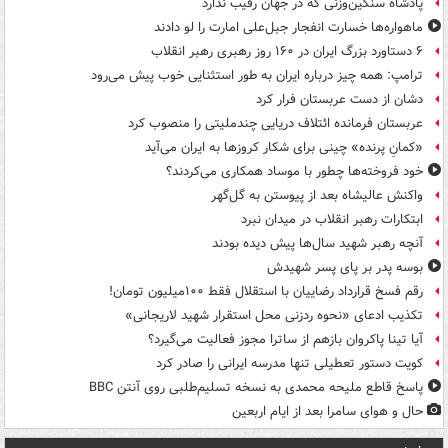
پادشاه سنگین‌وزنی که در جهان رقیب ندارد
ماهواره‌ها خسارت انفجار جبل‌علی امارت را لو دادند
۶ دستاورد بزرگ ایران در ۱۶۰ روز رهبری رهبر انقلاب
ترامپ: همه چیز درباره ایران به طور استثنایی خوب پیش می‌رود
دشان از دست عربستان فرار کرد
عربستان فرمانده ائتلاف دریایی چندملیتی را منصوب کرد
«کمانِ پرنده» چینی برای شکار کروزها به ایران می‌آید
خود فروخته‌ها چطور با موساد همکاری می‌کردند؟
واکنش عالیشاه بعد از پیوستن به گل‌گهر
ابتکارات رهبر انقلاب در میدان نبرد
آنچه رهبر شهید سال‌ها پیش دیده بودند
بوسه‌ پدر بر پای پسر شهیدش
رقم فسخ قرارداد رضاییان با استقلال فقط ۱۰۰میلیون تومان!
تکذیب ادعای «نحوه ردزنی محل استقرار شهید لاریجانی»
آیا تینا پاکروان بازهم از ساترا مجوز فعالیت می‌گیرد؟
کویت دستور تعطیلی تنها مدرسه ایرانی را صادر کرد
پاسخ قاطع ملیحه محمدی به نسخه تسلیم‌طلبی روی آنتن BBC
حال و هوای سامرا بعد از ایام اربعین