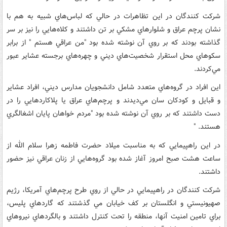
شرکت کنندگان در اين تظاهرات در حالي که لباس‌هاي شبيه به هم با
نشان پرچم عراق و شلوار‌هاي مشکي بر تن داشتند و کلا‌ه‌هايي را نيز بر سر
گذاشته بودند که بر روي آن نوشته شده بود "من عراقي هستم " از برابر
سکوهاي محل استقرار شخصيت‌هاي ديني و چهره‌هاي برجسته عشاير عبور
مي‌کردند.
اين افراد در گروه‌هاي متعدد شامل دانشجويان مدارس ديني، افراد عشاير
و قبايل و کودکان سان مي‌ديدند و پرچم‌هاي عراق يا پلاکاردهايي را در
دست داشتند که بر روي آن نوشته شده بود "مردم خواهان پايان اشغالگري
هستند. "
در اين راهپيمايي که به مناسبت ميلاد حضرت فاطمه زهرا سلام الله از
ساعت هشت صبح امروز آغاز شده بود گروه‌هايي از زنان عراقي نيز حضور
داشتند.
شرکت کنندگان در راهپيمايي در حالي از روي طرح پرچم‌هاي آمريکا، رژيم
صهيونيستي و انگلستان بر کف خيابان مي گذشتند که گاردهاي پليس،
براي تامين امنيت آنها، منطقه را تحت کنترل داشتند و بالگردهاي نيروهاي