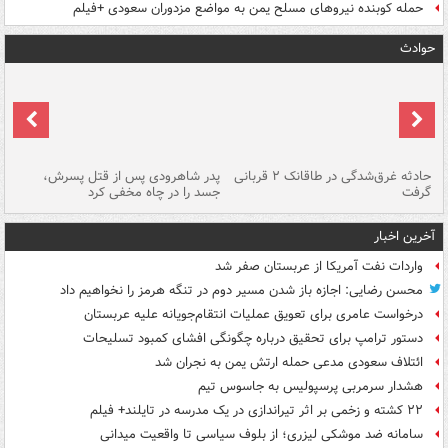
حمله کوبنده نیروهای مسلح یمن به مواضع مزدوران سعودی +فیلم
حوادث
شته
حادثه غرق‌شدگی در طاقانک ۲ قربانی
پدر شاهرودی پس از قتل پسرش،
دس
گرفت
جسد را در چاه مخفی کرد
آخرین اخبار
واردات نفت آمریکا از عربستان صفر شد
محسن رضایی: اجازه باز شدن مسیر دوم در تنگه هرمز را نخواهیم داد
درخواست عامری برای تعویق عملیات انتقام‌جویانه علیه عربستان
دستور ترامپ برای تحقیق درباره چگونگی افشای کمبود تسلیحات
ائتلاف سعودی مدعی حمله ارتش یمن به نجران شد
هشدار سرمربی پرسپولیس به جاسوس تیم
۲۲ کشته و زخمی بر اثر تیراندازی در یک مدرسه در تایلند+ فیلم
سامانه ضد موشکی لیزری؛ از بلوف سیاسی تا واقعیت میدانی