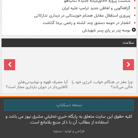
شکست پروژه «خاورمیانه جدید» نتانیاهو
گزافه‌گویی و لفاظی جدید ترامپ علیه ایران
پیروزی استقلال مقابل همنام خوزستانی در دیداری تدارکاتی
انفجار در حومه دمشق چند کشته و زخمی برجا گذاشت
بوسه‌ پدر بر پای پسر شهیدش
سلامت
ت
چرا مغز در هنگام خواب، انرژی خود را
آیا مصرف قهوه و نوشیدنی‌های
چر
خالی می‌کند؟
کافئین‌دار در دوران بارداری مجاز است؟
می
نسخه دسکتاپ
کليه حقوق اين سايت متعلق به پایگاه خبري-تحليلي مشرق نيوز می باشد و
استفاده از مطالب آن با ذکر منبع بلامانع است.
طراحی و تولید: نستوه