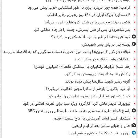
یاوه‌گویی تولیدکننده موشک کروز اوکراینی علیه ایران
ترامپ: همه چیز درباره ایران به طور استثنایی خوب پیش می‌رود
۶ دستاورد بزرگ ایران در ۱۶۰ روز رهبری رهبر انقلاب
«کمانِ پرنده» چینی برای شکار کروزها به ایران می‌آید
پدر شاهرودی پس از قتل پسرش، جسد را در چاه مخفی کرد
خود فروخته‌ها چطور با موساد همکاری می‌کردند؟
بوسه‌ پدر بر پای پسر شهیدش
توقف طولانی کامیون‌ها پشت مرز؛ صورت‌حساب سنگینی که به اقتصاد می‌رسد
ابتکارات رهبر انقلاب در میدان نبرد
رقم فسخ قرارداد رضاییان با استقلال فقط ۱۰۰میلیون تومان!
واکنش عالیشاه بعد از پیوستن به گل‌گهر
آنچه رهبر شهید سال‌ها پیش دیده بودند
آیا تینا پاکروان بازهم از ساترا مجوز فعالیت می‌گیرد؟
کویت دستور تعطیلی تنها مدرسه ایرانی را صادر کرد
نیویورک تایمز فاش کرد: کارگروه ویژه سیا برای تفرقه افکنی در کوبا
پاسخ قاطع ملیحه محمدی به نسخه تسلیم‌طلبی روی آنتن BBC
هشدار افسر ارشد آمریکایی به کاخ سفید +فیلم
حال و هوای سامرا بعد از ایام اربعین
ایران را تست نکنید! جاده‌ی خشم ایران!