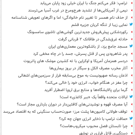
ترامپ: فکر می‌کنم جنگ با ایران خیلی زود پایان می‌یابد
نیمی از آمریکایی‌ها از تشدید هرج‌ومرج در غرب آسیا می‌ترسند
از حذف نام همسر تا تغییر نام خانوادگی؛ اما و اگرهای تعویض شناسنامه
نمایی زیبا از تنگه کریان جزیره قشم
رکوردشکنی پیش‌فروش جدیدترین گوشی‌های تاشوی سامسونگ
حادثه غرق‌شدگی در طاقانک ۲ قربانی گرفت
مسجد جامع یزد، از باشکوه‌ترین معماری‌های ایران
پدر شاهرودی پس از قتل پسرش، جسد را در چاه مخفی کرد
دردسر همزمان آمریکا و اوکراین با ته کشیدن موشک های پاتریوت
آثار مخرب مصرف الکل و سیگار در بروز بیماری‌ها
اذعان رسانه صهیونیست به موج بی‌سابقه فرار از سرزمین‌های اشغالی
چرا مغز در هنگام خواب، انرژی خود را خالی می‌کند؟
گرما برای پالایشگاه‌ها و منابع برق اروپا اضطرار آفرید
ایالات متحده واقعاً یک «ببر کاغذی» است!
آیا مصرف قهوه و نوشیدنی‌های کافئین‌دار در دوران بارداری مجاز است؟
توقف طولانی کامیون‌ها پشت مرز؛ صورت‌حساب سنگینی که به اقتصاد می‌رسد
حماقت ترامپ با ذخایر انرژی جهان چه کرد؟
چرا تابستان فصل محبوب میکروب‌هاست؟
دستگیری قاتل فراری در نوشهر