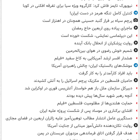
نیویورک تایمز فاش کرد: کارگروه ویژه سیا برای تفرقه افکنی در کوبا
کنترل کامل تنگه هرمز در دست ایران!
پرچم سیاه بر فراز گنبد حسینی همچنان در اهتزاز است
ماجرای پیاده روی اربعین حاج رمضان
این دیپلماسی نمایشی، شکست خورده است
روایت پزشکیان از انحلال بانک آینده
شمیم خوش رضوی در هوای بین‌الحرمین
هشدار افسر ارشد آمریکایی به کاخ سفید +فیلم
موشک‌های بالستیک ایران؛ چالش راهبردی آمریکا
باید افراد کارآمدتر را به کار گرفت
حامیان فلسطین در مکزیک پرچم اسرائیل را به آتش کشیدند
دبیرکل سازمان ملل باز هم خواستار آتش‌بس فوری در اوکراین شد
آنچه رهبر شهید سال‌ها پیش دیده بودند
حمایت هلندی‌ها از مظلومیت فلسطین +فیلم
افشای برکناری در موساد پس از شکست پروژه علیه ایران
دستگیری عامل انتشار مطالب توهین‌آمیز علیه زائران اربعین در فضای مجازی
روایت تکان‌دهنده دانش‌آموز مینابی از جنایت آمریکا
هدف قرار گرفتن اتاق‌ فرماندهی مزدوران عربستان در یمن