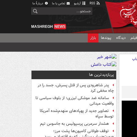
RSS
آرشیو
تماس با ما
دربارهٔ ما
MASHREGH
NEWS
یلم
دیدگاه
پیوندها
بازار
اپ
پربازدیدترین ها
پدر شاهرودی پس از قتل پسرش، جسد را در
چاه مخفی کرد
سامانه ضد موشکی لیزری؛ از بلوف سیاسی تا
واقعیت میدانی
تصاویر جدید از پهپادهای منهدم‌شده آمریکا
توسط سپاه
هشدار سرمربی پرسپولیس به جاسوس تیم
توقف طولانی کامیون‌ها پشت مرز؛
صورت‌حساب سنگینی که به اقتصاد می‌رسد