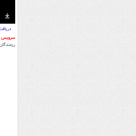
nter
Download
دریاف
ullscreen
سرویس د
رزمندگان 