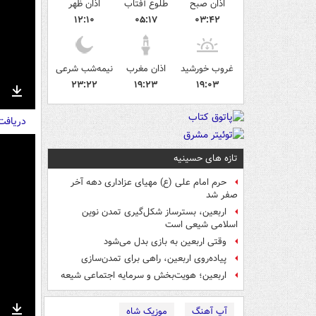
اذان صبح
طلوع آفتاب
اذان ظهر
۱۲:۱۰
۰۵:۱۷
۰۳:۴۲
غروب خورشید
اذان مغرب
نیمه‌شب شرعی
۲۳:۲۲
۱۹:۲۳
۱۹:۰۳
nter
Download
دریاف
ullscreen
تازه های حسینیه
حرم امام علی (ع) مهیای عزاداری دهه آخر
صفر شد
اربعین، بسترساز شکل‌گیری تمدن نوین
اسلامی شیعی است
وقتی اربعین به بازی بدل می‌شود
پیاده‌روی اربعین، راهی برای تمدن‌سازی
اربعین؛ هویت‌بخش و سرمایه اجتماعی شیعه
آپ آهنگ
موزیک شاه