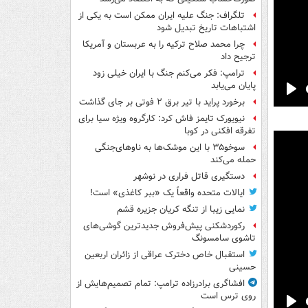
تلگراف: جنگ علیه ایران ممکن است به یکی از
اشتباهات تاریخ تبدیل شود
چرا محمد صلاح ترکیه را به عربستان و آمریکا
ترجیح داد
ترامپ: فکر می‌کنم جنگ با ایران خیلی زود
پایان می‌یابد
Pla
برخورد پراید با تیر برق ۲ فوتی بر جای گذاشت
نیویورک تایمز فاش کرد: کارگروه ویژه سیا برای
تفرقه افکنی در کوبا
سوخو۳۵ با این موشک‌ها به ناوهای‌جنگی
حمله می‌کند
دستگیری قاتل فراری در نوشهر
ایالات متحده واقعاً یک «ببر کاغذی» است!
نمایی زیبا از تنگه کریان جزیره قشم
رکوردشکنی پیش‌فروش جدیدترین گوشی‌های
تاشوی سامسونگ
استقبال خاص دخترک عراقی از زائران اربعین
حسینی
افشاگری برادرزاده ترامپ: تمام تصمیم‌هایش از
روی ترس است