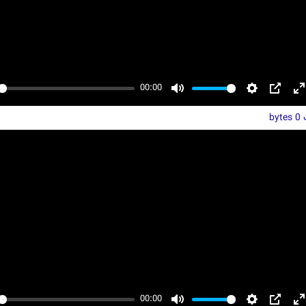
00:00
y
Mute
Settings
PIP
E
ت
f
0 bytes
00:00