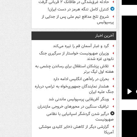
حادثه غرق‌شدگی در طاقانک ۲ قربانی گرفت
Pla
کنترل کامل تنگه هرمز در دست ایران!
شروع تلخ مدافع تیم ملی پس از جدایی از
پرسپولیس
آخرین اخبار
گرد و غبار آسمان قم را تیره می‌کند
وزیران صهیونیست خواستار از سرگیری جنگ
نابودی غزه شدند
تلاش پزشکان استقلال برای رساندن چشمی به
هفته اول لیگ برتر
بحران در راه‌آهن انگلیس ادامه دارد
هشدار نمایندگان جمهوری‌خواه به ترامپ درباره
جنگ علیه ایران
Pla
وینگر آفریقایی پرسپولیس ماندنی شد
ترافیک سنگین در محورهای خروجی مازندران
درگیر شدن گردشگر اسپانیایی با نظامی
صهیونیست
گزارشی دیگر از کاهش ذخایر کلیدی موشکی
آمریکا