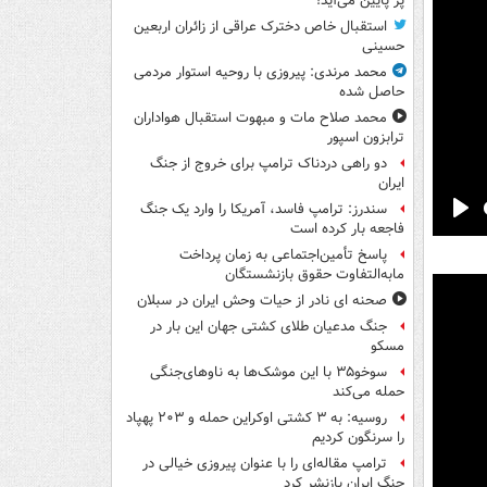
پر پایین می‌آید!
استقبال خاص دخترک عراقی از زائران اربعین
حسینی
محمد مرندی: پیروزی با روحیه استوار مردمی
حاصل شده
محمد صلاح مات و مبهوت استقبال هواداران
ترابزون اسپور
دو راهی دردناک ترامپ برای خروج از جنگ
ایران
سندرز: ترامپ فاسد، آمریکا را وارد یک جنگ
Pla
فاجعه بار کرده است
پاسخ تأمین‌اجتماعی به زمان پرداخت
مابه‌التفاوت حقوق بازنشستگان
صحنه ای نادر از حیات وحش ایران در سبلان
جنگ مدعیان طلای کشتی جهان این بار در
مسکو
سوخو۳۵ با این موشک‌ها به ناوهای‌جنگی
حمله می‌کند
روسیه: به ۳ کشتی اوکراین حمله و ۲۰۳ پهپاد
را سرنگون کردیم
ترامپ مقاله‌ای را با عنوان پیروزی خیالی در
جنگ ایران بازنشر کرد