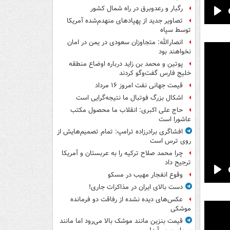
رگبار و رعدوبرق در راه شمال کشور
Pla
تصاویر جدید از پهپادهای منهدم‌شده آمریکا
توسط سپاه
انصارالله: متجاوزان سعودی در یمن در امان
نخواهند بود
پوتین و محمد بن زاید درباره اوضاع منطقه
خلیج فارس گفت‌وگو کردند
قیمت جهانی نفت امروز ۱۶ مرداد
اشکال بزرگ فوتبال ما نتیجه‌گرایی است
حاج علی اکبری: انقلاب ما محصول مکتب
عاشورا است
افشاگری برادرزاده ترامپ: تمام تصمیم‌هایش از
روی ترس است
چرا محمد صلاح ترکیه را به عربستان و آمریکا
ترجیح داد
وقوع انفجار مهیب در مسکو
Pla
دست بالای ایران در مذاکرات جاری!
عکس‌های دیده نشده از رفاقت دو فرمانده‌
موشکی
قیمت بنزین مانند موشک بالا می‌رود اما مانند