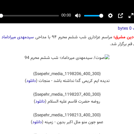
00:00
y
Mute
Settings
PIP
E
ت
f
0 bytes
ین مشرق؛
مراسم عزاداری شب ششم محرم ۹۴ با مداحی
سیدمهدی میراداماد
قم برگزار شد.
{$sepehr_media_1198206_400_300}
ندیده ایم کریمی گدا نداشته باشد - منجات (
دانلود
)
{$sepehr_media_1198207_400_300}
روضه حضرت قاسم علیه السلام (
دانلود
)
{$sepehr_media_1198213_400_300}
عمو جون منو مثل اکبر بدون - زمینه (
دانلود
)