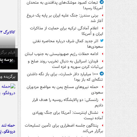
تبعات کمبود موشک‌های پدافندی به متحدان
آمریکا رسید!
برنی سندرز: جنگ علیه ایران بر پایه یک دروغ
آغاز شد
اعلام آمادگی ترکیه برای حمایت از مذاکرات
کالابرگ ۳ گروه شارژ شد
ایران و آمریکا
اثر جدید کمال شرف درباره محاصره نفتی
سعودی‌ها
فیلم برگزی
ادامه حملات رژیم صهیونیستی به جنوب لبنان
بوسه‌ پ
فیدان: اسرائیل به دنبال تخریب روند صلح و
بی‌ثبات کردن سوریه و غزه است
۱۰۰ میلیارد دلار خسارت، برای باز نگه داشتن
برگزیده و
تنگه‌ای که باز بود!
حمله نیروهای مسلح یمن به مواضع مزدوران
سعودی
زلنسکی: دو پالایشگاه روسیه را هدف قرار
دادیم
نشنال اینترست: آمریکا برای جنگ پهپادی
آماده نیست
حمله تند ف
پنتاگون جلسه اضطراری برای تأمین تسلیحات
دروغگو، پَ
برگزار می‌کند