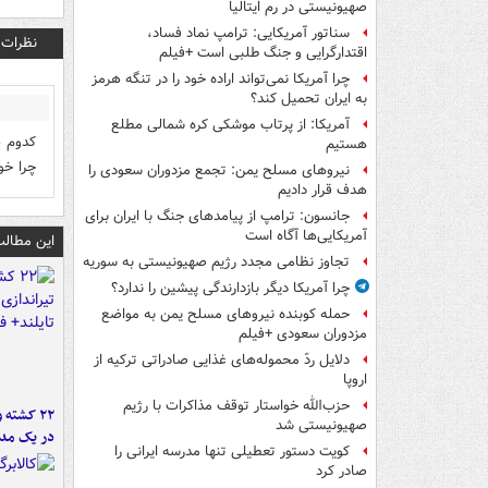
صهیونیستی در رم ایتالیا
سناتور آمریکایی: ترامپ نماد فساد،
نظرات
اقتدارگرایی و جنگ طلبی است +فیلم
چرا آمریکا نمی‌تواند اراده خود را در تنگه هرمز
به ایران تحمیل کند؟
آمریکا: از پرتاب موشکی کره شمالی مطلع
كدوم ه
هستیم
چرا خو
نیروهای مسلح یمن: تجمع مزدوران سعودی را
هدف قرار دادیم
جانسون: ترامپ از پیامدهای جنگ با ایران برای
آمریکایی‌ها آگاه است
این مطالب
تجاوز نظامی مجدد رژیم صهیونیستی به سوریه
چرا آمریکا دیگر بازدارندگی پیشین را ندارد؟
حمله کوبنده نیروهای مسلح یمن به مواضع
مزدوران سعودی +فیلم
دلایل ردّ محموله‌های غذایی صادراتی ترکیه از
اروپا
حزب‌الله خواستار توقف مذاکرات با رژیم
۲۲ کشته 
صهیونیستی شد
در یک مدر
کویت دستور تعطیلی تنها مدرسه ایرانی را
صادر کرد