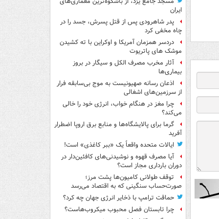
مسجد جامع یزد، از باشکوه‌ترین معماری‌های
ایران
پدر شاهرودی پس از قتل پسرش، جسد را در
چاه مخفی کرد
دردسر همزمان آمریکا و اوکراین با ته کشیدن
موشک های پاتریوت
آثار مخرب مصرف الکل و سیگار در بروز
بیماری‌ها
اذعان رسانه صهیونیست به موج بی‌سابقه فرار
از سرزمین‌های اشغالی
چرا مغز در هنگام خواب، انرژی خود را خالی
می‌کند؟
گرما برای پالایشگاه‌ها و منابع برق اروپا اضطرار
آفرید
ایالات متحده واقعاً یک «ببر کاغذی» است!
آیا مصرف قهوه و نوشیدنی‌های کافئین‌دار در
دوران بارداری مجاز است؟
توقف طولانی کامیون‌ها پشت مرز؛
صورت‌حساب سنگینی که به اقتصاد می‌رسد
حماقت ترامپ با ذخایر انرژی جهان چه کرد؟
چرا تابستان فصل محبوب میکروب‌هاست؟