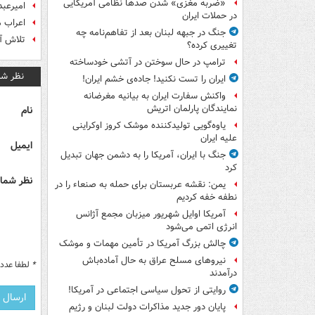
«ضربه مغزی» شدن صدها نظامی آمریکایی
امیرعبد
در حملات ایران
اعراب 
جنگ در جبهه لبنان بعد از تفاهم‌نامه چه
تلاش آ
تغییری کرده؟
ترامپ در حال سوختن در آتشی خودساخته
نظر شم
ایران را تست نکنید! جاده‌ی خشم ایران!
واکنش سفارت ایران به بیانیه مغرضانه
نمایندگان پارلمان اتریش
نام
یاوه‌گویی تولیدکننده موشک کروز اوکراینی
علیه ایران
ایمیل
جنگ با ایران، آمریکا را به دشمن جهان تبدیل
کرد
نظر شما 
یمن: نقشه عربستان برای حمله به صنعاء را در
نطفه خفه کردیم
آمریکا اوایل شهریور میزبان مجمع آژانس
انرژی اتمی می‌شود
چالش بزرگ آمریکا در تأمین مهمات و موشک
نیروهای مسلح عراق به حال آماده‌باش
*
لطفا عدد م
درآمدند
روایتی از تحول سیاسی اجتماعی در آمریکا!
پایان دور جدید مذاکرات دولت لبنان و رژیم