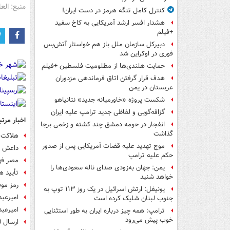
منبع: العا
کنترل کامل تنگه هرمز در دست ایران!
هشدار افسر ارشد آمریکایی به کاخ سفید
+فیلم
دبیرکل سازمان ملل باز هم خواستار آتش‌بس
فوری در اوکراین شد
حمایت هلندی‌ها از مظلومیت فلسطین +فیلم
هدف قرار گرفتن اتاق‌ فرماندهی مزدوران
عربستان در یمن
شکست پروژه «خاورمیانه جدید» نتانیاهو
گزافه‌گویی و لفاظی جدید ترامپ علیه ایران
اخبار مرتب
انفجار در حومه دمشق چند کشته و زخمی برجا
گذاشت
هلاکت 
موج تهدید علیه قضات آمریکایی پس از صدور
داعش چ
حکم علیه ترامپ
مصر فه
یمن: جهان به‌زودی صدای ناله سعودی‌ها را
تأیید ه
خواهد شنید
رمز مو
یونیفل: ارتش اسرائیل در یک روز ۱۱۳ توپ به
امیرعبد
جنوب لبنان شلیک کرده است
امیرعبد
ترامپ: همه چیز درباره ایران به طور استثنایی
خوب پیش می‌رود
ارسال 50تن تسلیحات‌آمریکا برای تروریست‎های‌سوری