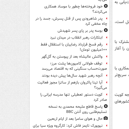
یابی به
خود فروخته‌ها چطور با موساد همکاری
می‌کردند؟
پدر شاهرودی پس از قتل پسرش، جسد را در
صل است،
چاه مخفی کرد
بوسه‌ پدر بر پای پسر شهیدش
ابتکارات رهبر انقلاب در میدان نبرد
شترک با
رقم فسخ قرارداد رضاییان با استقلال فقط
 را آغاز
۱۰۰میلیون تومان!
واکنش عالیشاه بعد از پیوستن به گل‌گهر
توقف طولانی کامیون‌ها پشت مرز؛
کاری با
صورت‌حساب سنگینی که به اقتصاد می‌رسد
 سریع‌تر
آنچه رهبر شهید سال‌ها پیش دیده بودند
آیا تینا پاکروان بازهم از ساترا مجوز فعالیت
می‌گیرد؟
جه کویت
کویت دستور تعطیلی تنها مدرسه ایرانی را
صادر کرد
 کشورهای
پاسخ قاطع ملیحه محمدی به نسخه
تسلیم‌طلبی روی آنتن BBC
حال و هوای سامرا بعد از ایام اربعین
نیویورک تایمز فاش کرد: کارگروه ویژه سیا برای