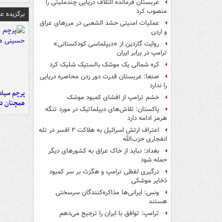
عربستان فرمانده ائتلاف دریایی چندملیتی را
منصوب کرد
برگزیده 
عملیات امنیتی حشد الشعبی در مرزهای عراق
و اردن
روایت گاردین از «دیپلماسی کودکستانی»
ترامپ در برابر ایران
کره شمالی یک موشک بالستیک شلیک کرد
صنعا: عربستان قدرت دور زدن محاصره دریایی
را ندارد
پرچم سیاه
خشم ترامپ از افشای کمبود موشک
همچنان در
پاکستان: تلاش‌های دیپلماتیک در مورد تنگه
هرمز ادامه دارد
اعتراف ارتش اسرائیل به هلاکت ۲ افسر در تله
انفجاری حزب‌الله
بغداد: نباید از خاک عراق به کشورهای دیگر
حمله شود
درگیری لفظی ترامپ و هگزث بر سر کمبود
ذخایر موشکی
ونس: ایرانی‌ها مذاکره‌کنندگان سرسختی
هستند
ترامپ: توافق با ایران را ترجیح می‌دهم