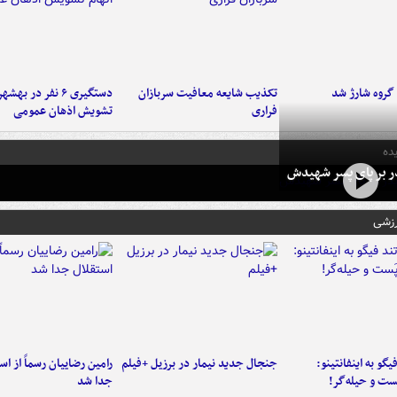
تکذیب شایعه معافیت سربازان
دستگیری ۶ نفر در به
فراری
تشویش اذهان عمومی
ده
در بر پای پسر شهیدش
رزشی
یگو به اینفانتینو:
جنجال جدید نیمار در برزیل +فیلم
رامین رضاییان رسماً از اس
ست‌ و حیله‌گر!
جدا شد