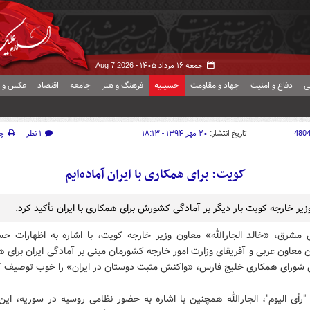
جمعه ۱۶ مرداد ۱۴۰۵ -
Aug 7 2026
ی
دفاع و امنیت
جهاد و مقاومت
حسینیه
فرهنگ و هنر
جامعه
اقتصاد
عکس و ف
480
تاریخ انتشار:
۲۰ مهر ۱۳۹۴ - ۱۸:۱۳
۱ نظر
چ
کویت: برای همکاری با ایران آماده‌ایم
زیر خارجه کویت بار دیگر بر آمادگی کشورش برای همکاری با ایران تأکید کرد.
 مشرق، «خالد الجارالله» معاون وزیر خارجه کویت، با اشاره به اظهارات حس
ن معاون عربی و آفریقای وزارت امور خارجه کشورمان مبنی بر آمادگی ایران برای ه
شورای همکاری خلیج فارس، «واکنش مثبت دوستان در ایران» را خوب توصیف ک
"رأی ‌الیوم"، الجار‌الله همچنین با اشاره به حضور نظامی روسیه در سوریه، این 