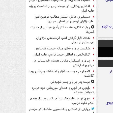
حمایت هلندی‌ها از مظلومیت فلسطین +فیلم
افشای برکناری در موساد پس از شکست پروژه
علیه ایران
دستگیری عامل انتشار مطالب توهین‌آمیز
علیه زائران اربعین در فضای مجازی
شهر به اتهام
روایت تکان‌دهنده دانش‌آموز مینابی از جنایت
آمریکا
هدف قرار گرفتن اتاق‌ فرماندهی مزدوران
عربستان در یمن
شکست پروژه «خاورمیانه جدید» نتانیاهو
گزافه‌گویی و لفاظی جدید ترامپ علیه ایران
پیروزی استقلال مقابل همنام خوزستانی در
دیداری تدارکاتی
انفجار در حومه دمشق چند کشته و زخمی برجا
گذاشت
بوسه‌ پدر بر پای پسر شهیدش
رایزنی عراقچی و همتای موریتانی خود درباره
تحولات منطقه
موج تهدید علیه قضات آمریکایی پس از صدور
تقلال
حکم علیه ترامپ
روایتی از همدلی و همسویی ملت‌ها در مراسم