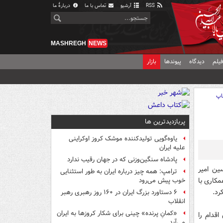
RSS
آرشیو
تماس با ما
دربارهٔ ما
MASHREGH
NEWS
یلم
دیدگاه
پیوندها
بازار
اپ
پربازدیدترین ها
یاوه‌گویی تولیدکننده موشک کروز اوکراینی
علیه ایران
پادشاه سنگین‌وزنی که در جهان رقیب ندارد
ین امیر
ترامپ: همه چیز درباره ایران به طور استثنایی
مکاری با
خوب پیش می‌رود
رد.
۶ دستاورد بزرگ ایران در ۱۶۰ روز رهبری رهبر
انقلاب
«کمانِ پرنده» چینی برای شکار کروزها به ایران
اقدام را
می‌آید