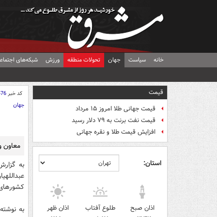
خانه
سیاست
جهان
تحولات منطقه
ورزش
شبکه‌های اجتماع
قیمت
کد خبر
476
جهان
قیمت جهانی طلا امروز ۱۵ مرداد
قیمت نفت برنت به ۷۹ دلار رسید
افزایش قیمت طلا و نقره جهانی
معاون و
استان:
به گزارش
عبداللهیا
کشورهای 
اذان صبح
طلوع آفتاب
اذان ظهر
به نوشته 