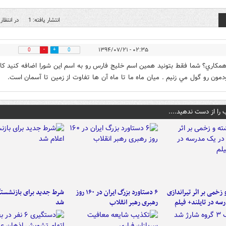
انتشار یافته: 1
در انتظار 
۰۲:۳۵ - ۱۳۹۴/۰۷/۲۱
0
0
مكاري؟ شما فقط بتونيد همين اسم خليج فارس رو به اسم اين شورا اضافه كنيد كاف
دمون رو گول مي زنيم . ميان ماه ما تا ماه آن ها تفاوت از زمين تا آسمان است.
 را از دست ندهید....
و زخمی بر اثر تیراندازی
۶ دستاورد بزرگ ایران در ۱۶۰ روز
شرط جدید برای بازنشستگ
سه در تایلند+ فیلم
رهبری رهبر انقلاب
شد