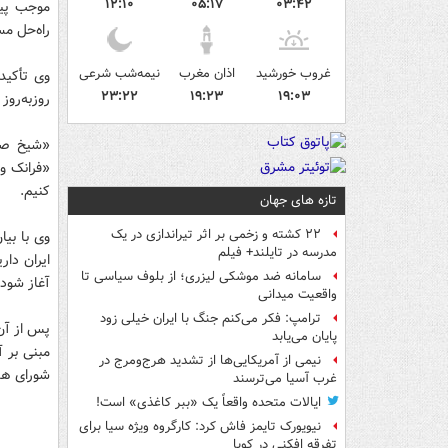
۱۲:۱۰
۰۵:۱۷
۰۳:۴۲
موجب پیچ
راه‌حل مس
غروب خورشید
اذان مغرب
نیمه‌شب شرعی
وی تأکید
۲۳:۲۲
۱۹:۲۳
۱۹:۰۳
روز‌به‌روز
«شیخ صبا
«فرانک وا
کنیم.
تازه های جهان
۲۲ کشته و زخمی بر اثر تیراندازی در یک
وی با بی
مدرسه در تایلند+ فیلم
ایران دار
سامانه ضد موشکی لیزری؛ از بلوف سیاسی تا
آغاز شود.
واقعیت میدانی
ترامپ: فکر می‌کنم جنگ با ایران خیلی زود
پس از آن
پایان می‌یابد
مبنی بر آ
نیمی از آمریکایی‌ها از تشدید هرج‌ومرج در
شورای هم
غرب آسیا می‌ترسند
ایالات متحده واقعاً یک «ببر کاغذی» است!
نیویورک تایمز فاش کرد: کارگروه ویژه سیا برای
تفرقه افکنی در کوبا