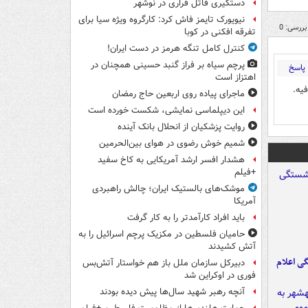
دستگیری قاتل فراری در نوشهر
نیویورک تایمز فاش کرد: کارگروه ویژه سیا برای
بررسی: 0
تفرقه افکنی در کوبا
کنترل کامل تنگه هرمز در دست ایران!
پرچم سیاه بر فراز گنبد حسینی همچنان در
پاسخ
اهتزاز است
يه.
ماجرای پیاده روی اربعین حاج رمضان
این دیپلماسی نمایشی، شکست خورده است
روایت پزشکیان از انحلال بانک آینده
شمیم خوش رضوی در هوای بین‌الحرمین
هشدار افسر ارشد آمریکایی به کاخ سفید
+فیلم
موشک‌های بالستیک ایران؛ چالش راهبردی
آمریکا
باید افراد کارآمدتر را به کار گرفت
حامیان فلسطین در مکزیک پرچم اسرائیل را به
آتش کشیدند
ی اعلام
دبیرکل سازمان ملل باز هم خواستار آتش‌بس
فوری در اوکراین شد
آنچه رهبر شهید سال‌ها پیش دیده بودند