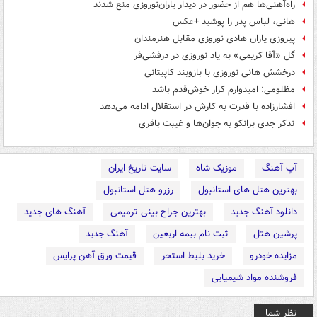
راه‌آهنی‌ها هم از حضور در دیدار یاران‌نوروزی منع شدند
هانی، لباس پدر را پوشید +عکس
پیروزی یاران هادی نوروزی مقابل هنرمندان
گل «آقا کریمی» به یاد نوروزی در درفشی‌فر
درخشش هانی نوروزی با بازوبند کاپیتانی
مظلومی: امیدوارم کرار خوش‌قدم باشد
افشارزاده با قدرت به کارش در استقلال ادامه می‌دهد
تذکر جدی برانکو به جوان‌ها و غیبت باقری
آپ آهنگ
موزیک شاه
سایت تاریخ ایران
بهترین هتل های استانبول
رزرو هتل استانبول
دانلود آهنگ جدید
بهترین جراح بینی ترمیمی
آهنگ های جدید
پرشین هتل
ثبت نام بیمه اربعین
آهنگ جدید
مزایده خودرو
خرید بلیط استخر
قیمت ورق آهن پرایس
فروشنده مواد شیمیایی
نظر شما