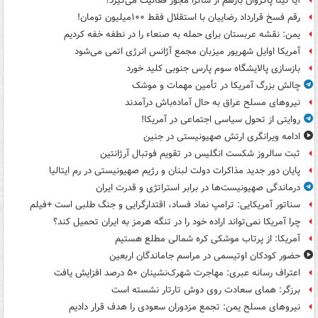
آیا تینا پاکروان بازهم از ساترا مجوز فعالیت می‌گیرد؟
رقم فسخ قرارداد رضاییان با استقلال فقط ۱۰۰میلیون تومان!
یمن: نقشه عربستان برای حمله به صنعاء را در نطفه خفه کردیم
آمریکا اوایل شهریور میزبان مجمع آژانس انرژی اتمی می‌شود
بازسازی پالایشگاه سوم پارس جنوبی کلید خورد
چالش بزرگ آمریکا در تأمین مهمات و موشک
نیروهای مسلح عراق به حال آماده‌باش درآمدند
روایتی از تحول سیاسی اجتماعی در آمریکا!
ادامه ویرانگری ارتش صهیونیستی در جنین
ثبت سالروز شکست انگلیس در تقویم فوتبال آرژانتین
پایان دور جدید مذاکرات دولت لبنان و رژیم صهیونیستی در رم ایتالیا
درماندگی صهیونیست‌ها در برابر استراتژی و قدرت ایران
سناتور آمریکایی: ترامپ نماد فساد، اقتدارگرایی و جنگ طلبی است +فیلم
چرا آمریکا نمی‌تواند اراده خود را در تنگه هرمز به ایران تحمیل کند؟
آمریکا: از پرتاب موشکی کره شمالی مطلع هستیم
حضور کودکان اوتیسمی در مراسم جاماندگان اربعین
اعتراف رسانه عبری: مهاجرت شهرک‌نشینان ۵۰ درصد افزایش یافت
برزگر: همای سعادت روی دوش تارتار نشسته است
نیروهای مسلح یمن: تجمع مزدوران سعودی را هدف قرار دادیم