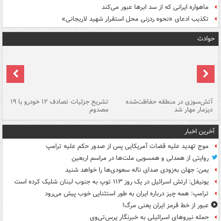
ماهواره ایرانی که از سد ابرها عبور می‌کند
تکذیب ادعای «نحوه ردزنی محل استقرار شهید لاریجانی»
حوادث
تصادف مرگبار در محور اهواز–شوش ۲
آتش‌سوزی در منطقه حفاظت‌شده
تشریح جزئیات تصادف ۱۲ خودرو با ۱۹
پا
دیزمار مهار شد
مصدوم
آخرین اخبار
موج تهدید علیه قضات آمریکایی پس از صدور حکم علیه ترامپ
روایتی از همدلی و همسویی ملت‌ها در مراسم اربعین
یمن: جهان به‌زودی صدای ناله سعودی‌ها را خواهد شنید
یونیفل: ارتش اسرائیل در یک روز ۱۱۳ توپ به جنوب لبنان شلیک کرده است
ترامپ: همه چیز درباره ایران به طور استثنایی خوب پیش می‌رود
عبور از خط قرمز ایران یعنی مرگ!
حمله نیروهای اسرائیلی به خبرنگار پرس‌تی‌وی