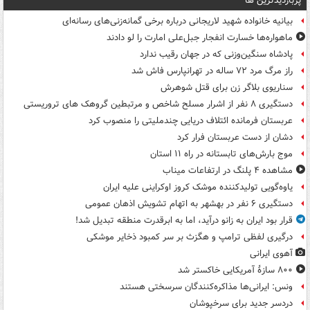
پربازدیدترین ها
بیانیه خانواده شهید لاریجانی درباره برخی گمانه‌زنی‌های رسانه‌ای
ماهواره‌ها خسارت انفجار جبل‌علی امارت را لو دادند
پادشاه سنگین‌وزنی که در جهان رقیب ندارد
راز مرگ مرد ۷۲ ساله در تهرانپارس فاش شد
سناریوی بلاگر زن برای قتل شوهرش
دستگیری ۸ نفر از اشرار مسلح شاخص و مرتبطین گروهک های تروریستی
عربستان فرمانده ائتلاف دریایی چندملیتی را منصوب کرد
دشان از دست عربستان فرار کرد
موج بارش‌های تابستانه در راه ۱۱ استان
مشاهده ۴ پلنگ در ارتفاعات میناب
یاوه‌گویی تولیدکننده موشک کروز اوکراینی علیه ایران
دستگیری ۶ نفر در بهشهر به اتهام تشویش اذهان عمومی
قرار بود ایران به زانو درآید، اما به ابرقدرت منطقه تبدیل شد!
درگیری لفظی ترامپ و هگزث بر سر کمبود ذخایر موشکی
آهوی ایرانی
۸۰۰ سازۀ آمریکایی خاکستر شد
ونس: ایرانی‌ها مذاکره‌کنندگان سرسختی هستند
دردسر جدید برای سرخپوشان