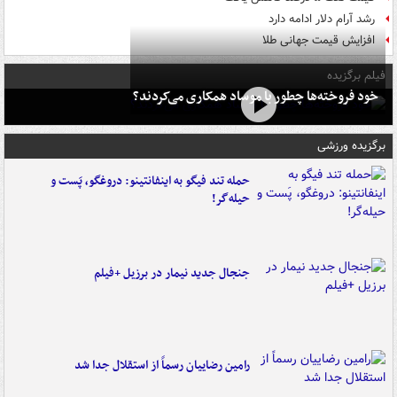
رشد آرام دلار ادامه دارد
افزایش قیمت جهانی طلا
فیلم برگزیده
خود فروخته‌ها چطور با موساد همکاری می‌کردند؟
برگزیده ورزشی
حمله تند فیگو به اینفانتینو: دروغگو، پَست‌ و
حیله‌گر!
جنجال جدید نیمار در برزیل +فیلم
رامین رضاییان رسماً از استقلال جدا شد