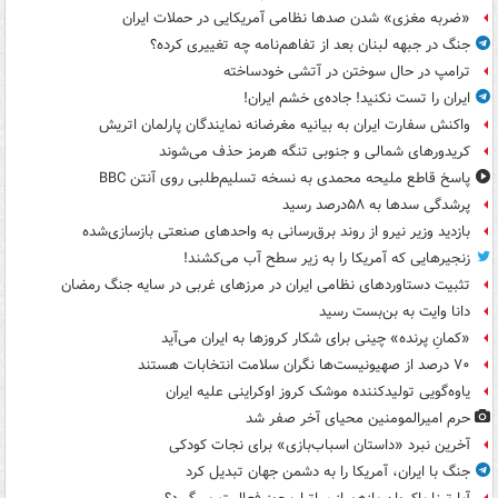
«ضربه مغزی» شدن صدها نظامی آمریکایی در حملات ایران
جنگ در جبهه لبنان بعد از تفاهم‌نامه چه تغییری کرده؟
ترامپ در حال سوختن در آتشی خودساخته
ایران را تست نکنید! جاده‌ی خشم ایران!
واکنش سفارت ایران به بیانیه مغرضانه نمایندگان پارلمان اتریش
کریدورهای شمالی و جنوبی تنگه هرمز حذف می‌شوند
پاسخ قاطع ملیحه محمدی به نسخه تسلیم‌طلبی روی آنتن BBC
پرشدگی سدها به ۵۸درصد رسید
بازدید وزیر نیرو از روند برق‌رسانی به واحدهای صنعتی بازسازی‌شده
زنجیرهایی که آمریکا را به زیر سطح آب می‌کشند!
تثبیت دستاوردهای نظامی ایران در مرزهای غربی در سایه جنگ رمضان
دانا وایت به بن‌بست رسید
«کمانِ پرنده» چینی برای شکار کروزها به ایران می‌آید
۷۰ درصد از صهیونیست‌ها نگران سلامت انتخابات هستند
یاوه‌گویی تولیدکننده موشک کروز اوکراینی علیه ایران
حرم امیرالمومنین محیای آخر صفر شد
آخرین نبرد «داستان اسباب‌بازی» برای نجات کودکی
جنگ با ایران، آمریکا را به دشمن جهان تبدیل کرد