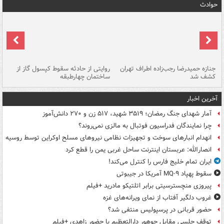
حوادث
جنازه حمیدرضا رجب‌زاده اطراف تهران
روایتی از حادثه سقوط کپسول گاز از
حم
کشف شد
ساختمان چهارطبقه
زاهدا
آخرین اخبار
آمار شهدای جنگ رمضان؛ ۳۵۱۹ شهید، ۵۱۷ زن و ۲۷۰ دانش‌آموز
چرا نمایندگان فدراسیون فوتبال به مالزی نمی‌روند؟
انهدام انبارهای سوخت و تجهیزات نظامی نیروهای مسلح اوکراین توسط روسیه
انصارالله: عربستان اینترنت ساحل غربی یمن را قطع کرد
ایران تمام خلیج فارس را کنترل می‌کند!
سقوط پهپاد MQ-۹ آمریکا در جیبوتی
پیروزی منچسترسیتی برابر اتلتیکو مادرید +فیلم
غروب دلگیر آفتاب از نمای ویرانه‌های غزه
حضور قربانی در پرسپولیس منتفی شد؟
توقف چلسی مقابل جوهور دارالتعظیم با حضور زاهدی +فیلم