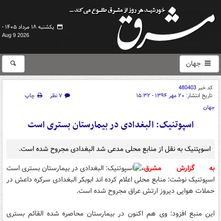
یکشنبه ۱۸ مرداد ۱۴۰۵ -
Aug 9 2026
جهان
کد خبر
480403
تاریخ انتشار:
۲۰ مهر ۱۳۹۴ - ۱۵:۳۲
۷ نظر
چاپ
جهان
اسپوتنیک: البغدادی در بیمارستان بستری است‎
اسوپتنیک به نقل از منابع محلی مدعی شد البغدادی مجروح شده است.
به گزارش مشرق
،
اسپوتنیک نوشت: منابع محلی اعلام کرده اند ابوبکر البغدادی سرکره داعش در
حملات هوایی دیروز ارتش عراق مجروح شده است.
این منبع افزود: وی هم اکنون در بیمارستان محاصره شده القائم بستری