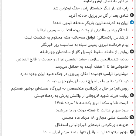
تراکتور به دنبال آرش رضاوند
پاپ لئو بار دیگر خواستار پایان جنگ اوکراین شد
شادی بعد از گل در برزیل حادثه آفرید!
ایران به قدرتمندترین بازیگرِ منطقه تبدیل شده!
افشاگری‌های مالدینی از پشت پرده انتخاب سرمربی ایتالیا
کارشناس پاکستانی: توافق سه‌جانبه مکه محکوم به شکست است
پیام فرمانده نیروی زمینی سپاه به مناسبت روز خبرنگار
روایتی از حادثه سقوط کپسول گاز از ساختمان چهارطبقه
بیانیه شدیداللحن سازمان حشد الشعبی عراق و حمایت از فالح الفیاض
خاموشی‌ها تا ۲ هفته آینده به حداقل می‌رسد
مرشایمر: ترامپ فهمیده امکان پیروزی در جنگ علیه ایران وجود ندارد
درستکار: بنای ما بر اخراج نایب قهرمان جهان نیست
روس‌اتم: در حال بازگرداندن متخصصان به نیروگاه هسته‌ای بوشهر هستیم
روایت فرزند شهید لاریجانی از واکنش پدرش به ردصلاحیتش
قیمت طلا و سکه امروز یکشنبه ۱۸ مرداد ۱۴۰۵
سود سهام عدالت تا هفته دولت واریز می‌شود
نشست علنی مجازی ۱۸ مرداد ماه مجلس
هزینه باورنکردنی تیم‌های غیرفوتبالی استقلال
مزدور اینترنشنال: اسرائیل تنها متحد مردم ایران است!