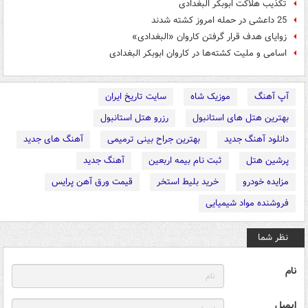
تکذیب هلاکت ابوبکر البغدادی
25 داعشی در حمله امروز کشته شدند
زوایای هدف قرار گرفتن کاروان «البغدادی»
اسامی و ملیت کشته‌ها در کاروان ابوبکر البغدادی
آپ آهنگ
موزیک شاه
سایت تاریخ ایران
بهترین هتل های استانبول
رزرو هتل استانبول
دانلود آهنگ جدید
بهترین جراح بینی ترمیمی
آهنگ های جدید
پرشین هتل
ثبت نام بیمه اربعین
آهنگ جدید
مزایده خودرو
خرید بلیط استخر
قیمت ورق آهن پرایس
فروشنده مواد شیمیایی
نظر شما
نام
ایمیل