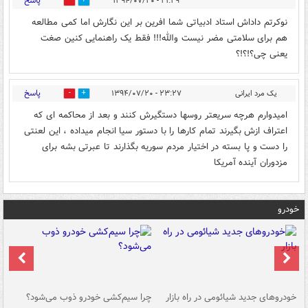
پاسخ
۲۱:۲۹ - ۱۳۹۴/۰۷/۲۰
0
0
نوکرتم داداش استاد ادبیاتی شما افرین بر این نگارش اما کمی مطالعه
هم برای سلامتی مضر نیست والله!!! فقط یک راهنمایی کنین صغت
یعنی چی؟!؟!؟
پاسخ
یک مرد ایرانی
۲۳:۲۷ - ۱۳۹۴/۰۷/۲۰
0
0
امیدوارم هرچه سریعتر روسها دستگیرش کنند و بعد از محاکمه ای که
اعتراف ازش بگیرند تمام کارها را با دستور سیا انجام میداده ، این لعنتی
را دست و پا بسته در اختیار مردم سوریه بگذارند تا عبرتی بشه برای
مزدوران آینده آمریکا
خودرو
خودروهای جدید شیائومی در راه بازار
چرا سیم‌کشی خودرو ذوب می‌شود؟
شو