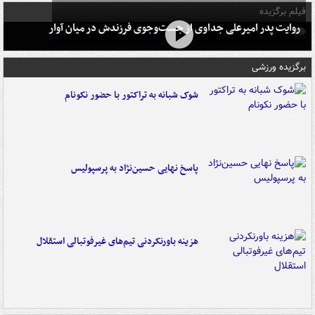
فیلم برگزیده
روایت پدر امیرعلی جداوی از جست‌وجوی فرزندش در میان آوار
برگزیده ورزشی
شوک شبانه به تراکتور با حضور نکونام
پاسخ نهایی حسین‌نژاد به پرسپولیس
هزینه باورنکردنی تیم‌های غیرفوتبالی استقلال