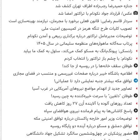
جنازه حمیدرضا رجب‌زاده اطراف تهران کشف شد
عکس/ قرارداد جواد نکونام با تراکتور امضا شد
سردار قاسم رضایی: قانون فعلی برخورد با مجرمان، نیازمند بهینه‌سازی است
تصویب کلیات طرح تنگه هرمز در کمیسیون امنیت ملی
توضیحات مدیرعامل تراکتور درباره برکناری ربیعی و آمدن نکونام
پرتاب سه‌گانه ماهواره‌های منظومه سلیمانی در سال ۱۴۰۵
زلنسکی: پیونگ‌یانگ به مسکو کمک می‌کند، سئول به کمک ما بیاید
نکونام: با چشم باز تراکتور را انتخاب کردم
طوفان سقف خانه‌ها را در روسیه از جا ‌کند!
اطلاعیه باشگاه خیبر درباره صفحات غیررسمی و منتسب در فضای مجازی
توافق مکه بیشتر جنبه نمایشی دارد تا عملیاتی!
تصاویر جدید از انهدام مواضع نیروهای آمریکایی در غرب آسیا
طوفان "دلفین" با سرعت خیره‌کننده به چین رسید!
تعداد روزهای آلوده با آلاینده اُزن ۲۷ روز کاهش یافت
پاسخ کاشانی‌ها به پیام فرمانده نیروی هوافضای سپاه
توضیحات وزیر امور خارجه پاکستان درباره توافق امنیتی مکه
توافق دمشق و مسکو درباره آینده دو پایگاه روسیه
حضور پزشکیان در چهل‌وششمین سالگرد تشکیل جهاد دانشگاهی