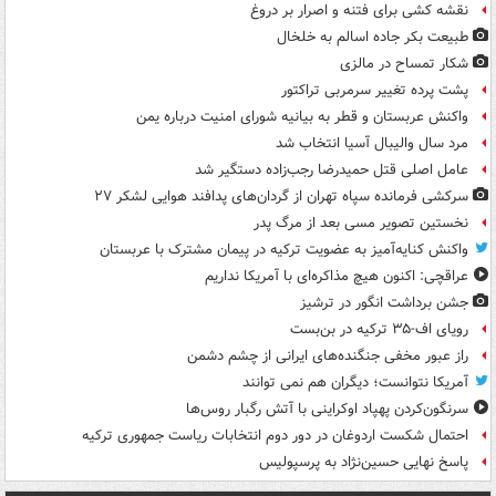
نقشه کشی برای فتنه و اصرار بر دروغ
طبیعت بکر جاده اسالم به خلخال
شکار تمساح در مالزی
پشت پرده تغییر سرمربی تراکتور
واکنش عربستان و قطر به بیانیه شورای امنیت درباره یمن
مرد سال والیبال آسیا انتخاب شد
عامل اصلی قتل حمیدرضا رجب‌زاده دستگیر شد
سرکشی فرمانده سپاه تهران از گردان‌های پدافند هوایی لشکر ۲۷
نخستین تصویر مسی بعد از مرگ پدر
واکنش کنایه‌آمیز به عضویت ترکیه در پیمان مشترک با عربستان
عراقچی: اکنون هیچ مذاکره‌ای با آمریکا نداریم
جشن برداشت انگور در ترشیز
رویای اف-۳۵ ترکیه در بن‌بست
راز عبور مخفی جنگنده‌های ایرانی از چشم دشمن
آمریکا نتوانست؛ دیگران هم نمی توانند
سرنگون‌کردن پهپاد اوکراینی با آتش رگبار روس‌ها
احتمال شکست اردوغان در دور دوم انتخابات ریاست جمهوری ترکیه
پاسخ نهایی حسین‌نژاد به پرسپولیس