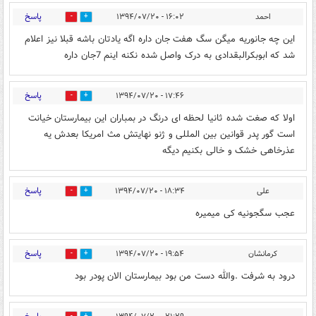
پاسخ
احمد
۱۶:۰۲ - ۱۳۹۴/۰۷/۲۰
0
0
این چه جانوریه میگن سگ هفت جان داره اگه یادتان باشه قبلا نیز اعلام
شد که ابوبکرالبقدادی به درک واصل شده نکنه اینم 7جان داره
پاسخ
۱۷:۴۶ - ۱۳۹۴/۰۷/۲۰
0
0
اولا که صغت شده ثانیا لحظه ای درنگ در بمباران این بیمارستان خیانت
است گور پدر قوانین بین المللی و ژنو نهایتش مث امریکا بعدش یه
عذرخاهی خشک و خالی بکنیم دیگه
پاسخ
علی
۱۸:۳۴ - ۱۳۹۴/۰۷/۲۰
0
0
عجب سگجونیه کی میمیره
پاسخ
کرمانشان
۱۹:۵۴ - ۱۳۹۴/۰۷/۲۰
0
0
درود به شرفت .والله دست من بود بیمارستان الان پودر بود