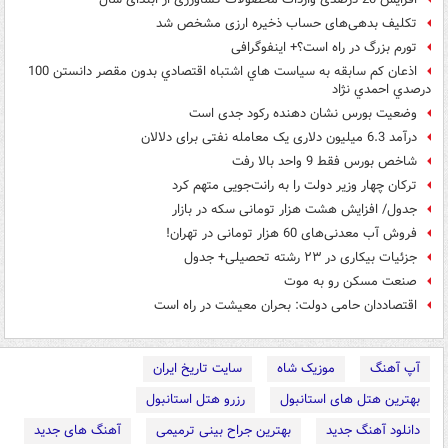
تکلیف بدهی‌های حساب ذخیره ارزی مشخص شد
تورم بزرگ در راه است؟+ اینفوگرافی
اذعان كم سابقه به سياست هاي اشتباه اقتصادي بدون مقصر دانستن 100
درصدي احمدي نژاد
وضعیت بورس نشان دهنده رکود جدی است
درآمد 6.3 میلیون دلاری یک معامله نفتی برای دلالان
شاخص بورس فقط 9 واحد بالا رفت
ترکان چهار وزیر دولت را به رانت‌جویی متهم کرد
جدول/ افزایش هشت هزار تومانی سکه در بازار
فروش آب معدنی‌های 60 هزار تومانی در تهران!
جزئیات بیکاری در ۲۳ رشته تحصیلی+ جدول
صنعت مسکن رو به موت
اقتصاددان حامی دولت: بحران معیشت در راه است
آپ آهنگ
موزیک شاه
سایت تاریخ ایران
بهترین هتل های استانبول
رزرو هتل استانبول
دانلود آهنگ جدید
بهترین جراح بینی ترمیمی
آهنگ های جدید