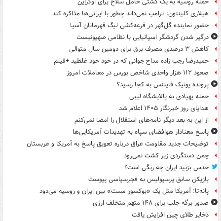
حمله روسیه به یک کشتی حامل سلاح برای اوکراین
هیلاری کلینتون: ترامپ نمی‌داند چطور با ایرانی‌ها مذاکره کند
حضور نماینده گل‌گهر در قرعه‌کشی لیگ قهرمانان آسیا
درگیر شدن گردشگر اسپانیایی با نظامی صهیونیست
کاهش ۳ درصدی مصرف برق برای دومین سال متوالی
حمیدرضا رجب زاده مداح جوانی که در خود خود غلطید +فیلم
صعود ۱۱۲ هزار واحدی شاخص بورس در معاملات امروز
پرونده یونیک فایننس به کجا رسید؟
حمله پهپادی به پالایشگاه لیبی
هدایای روز خبرنگار ۱۴۰۵ اعلام شد
از این به بعد دیگر نامه‌های استقلال را امضا نمی‌کنم
پاسخ معنادار هوافضای سپاه به تهدیدات آمریکایی‌ها
توضیحات جدید مقاومت عراق درباره تعویق پاسخ به آمریکا و عربستان
چمن دستگردی زیر کشت نمی‌رود
حدس بزنید ایران چه رنگی است؟
بازیکن سابق پرسپولیس به فجرسپاسی پیوست
پانه‌تا: آمریکا مثل یک «بوکسور مست» بین ایران و روسیه می‌دود
صدور برگه جلب برای ۱۴۸ متهم متخلف ارزی
ذخایر طلای چین افزایش یافت