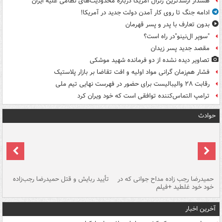
هشدار ارشدترین ژنرال آمریکا درباره محدودیت‌های نظامی علیه ایران
ادامه جنگ تا روی کار آمدن دولت جدید در آمریکا!
بدون تعارف با پدر و پسر قهرمان
"سوپر ال‌نینو"در راه است؟
مقصد جدید پسر زیدان
تصاویر دیده‌ نشده از دو فرمانده شهید موشکی
فشار هم‌زمان گرانی مواد اولیه و افت تقاضا بر بازار پلاستیک
رقابت ۲۸ والیبالیست برای حضور در فهرست نهایی تیم ملی
ترامپ التماس‌کننده توافقی است که خود ویران کرد
حوادث
حمیدرضا رجب زاده مداح جوانی که در
تأیید ربایش و قتل حمیدرضا رجب‌زاده
خود خود غلطید +فیلم
تو
آخرین اخبار