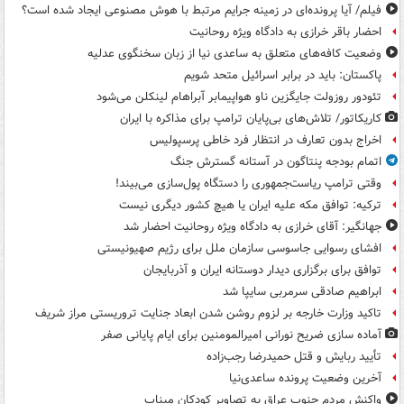
فیلم/ آیا پرونده‌ای در زمینه جرایم مرتبط با هوش مصنوعی ایجاد شده است؟
احضار باقر خرازی به دادگاه ویژه روحانیت
وضعیت کافه‌های متعلق به ساعدی نیا از زبان سخنگوی عدلیه
پاکستان: باید در برابر اسرائیل متحد شویم
تئودور روزولت جایگزین ناو هواپیمابر آبراهام لینکلن می‌شود
کاریکاتور/ تلاش‌های بی‌پایان ترامپ برای مذاکره با ایران
اخراج بدون تعارف در انتظار فرد خاطی پرسپولیس
اتمام بودجه پنتاگون در آستانه گسترش جنگ
وقتی ترامپ ریاست‌جمهوری را دستگاه پول‌سازی می‌بیند!
ترکیه: توافق مکه علیه ایران یا هیچ کشور دیگری نیست
جهانگیر: آقای خرازی به دادگاه ویژه روحانیت احضار شد
افشای رسوایی جاسوسی سازمان ملل برای رژیم صهیونیستی
توافق برای برگزاری دیدار دوستانه ایران و آذربایجان
ابراهیم صادقی سرمربی سایپا شد
تاکید وزارت خارجه بر لزوم روشن شدن ابعاد جنایت تروریستی مراز شریف
آماده سازی ضریح نورانی امیرالمومنین برای ایام پایانی صفر
تأیید ربایش و قتل حمیدرضا رجب‌زاده
آخرین وضعیت پرونده ساعدی‌نیا
واکنش مردم جنوب عراق به تصاویر کودکان میناب