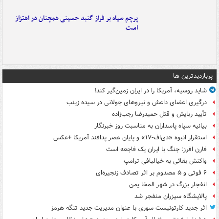
پرچم سیاه بر فراز گنبد حسینی همچنان در اهتزاز
است
پربازدیدترین ها
شاید روسیه، آمریکا را در ایران زمین‌گیر کند!
درگیری اعضای داعش و نیروهای جولانی در سیده زینب
تأیید ربایش و قتل حمیدرضا رجب‌زاده
بیانیه سپاه پاسداران به مناسبت روز خبرنگار
استقرار انبوه «دی‌اف‑۱۷» و پایان عصر پدافند آمریکا +عکس
فارن افرز: جنگ با ایران یک فاجعه است
واکنش بقائی به خیالبافی ترامپ
۶ فوتی و ۵ مصدوم بر اثر تصادف زنجیره‌ای
انفجار بزرگ در شهر المخا یمن
پالایشگاه سیزران منفجر شد
اثر جدید کارتونیست سوری با عنوان مدیریت جدید تنگه هرمز