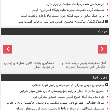
ترامپ: من هم درخواست غرامت از ایران دارم!
عملیات گروه مقاومت سوریه علیه پایگاه اسرائیل+ فیلم
وزیر جنگ سابق ترامپ: اینکه ایران دست بالا را دارد واقعیت است
اینفوگرافیک/ زندگینامه محسن رضایی دبیر شورای عالی امنیت‌ ملی
حوادث
آغاز تحقیقات پلیس درباره علت و
دستگیری پزشک قلابی عمل‌های زیبایی
هش
چگونگی قتل حمیدرضا رجب‌زاده
در شهریار تهران
ها
آخرین اخبار
رجزخوانی مهدی رسولی در خونخواهی رهبر شهید انقلاب
تعویق مذاکرات لبنان و رژیم صهیونیستی در پی تنش میان طرفین
نهاد مدیریت آبراه خلیج فارس مسیر جدیدی معرفی کرد
سردار عظمایی؛ همرزم دلاور شهید تنگسیری و پاسدار حاکمیت ایران بر هرمز
سرلشکر عبداللهی؛ از سپاه و ناجا تا ریاست ستاد کل نیروهای مسلح