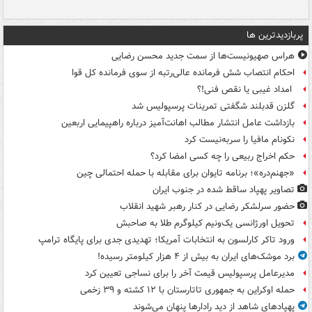
پربازدیدترین ها
هراس صهیونیست‌ها از سمت جدید محسن رضایی
احکام انتصاب شش فرمانده عالی‌رتبه از سوی فرمانده کل قوا
امداد غیبی یا نقص فنی!؟
گلزن قدبلند شگفتی تمرینات پرسپولیس شد
بازداشت عامل انتشار مطالب اهانت‌آمیز درباره راهپیمایی اربعین
نکونام مافیا را سربه‌نیست کرد
حکم اخراج ربیعی را چه کسی امضا کرد؟
«جهنم‌دره»؛ برنامه تایوان برای مقابله با حمله احتمالی چین
تصاویر پهپاد ساقط شده در جنوب ایران
حضور سرلشکر رضایی در کنار رهبر شهید انقلاب
تحویل اورژانسی یک‌ونیم کیلوگرم طلا به صاحبش
ورود تاکر کارلسون به انتخابات آمریکا؛ تهدیدی جدی برای پایگاه ترامپ
برد موشک‌های ایران به بیش از ۴ هزار کیلومتر رسیده!
مدیرعامل پرسپولیس قیمت آخر را برای نساجی تعیین کرد
حمله اوکراین به جمهوری تاتارستان با ۱۲ کشته و ۳۹ زخمی
پهپادهای شاهد از دید رادارها پنهان می‌شوند