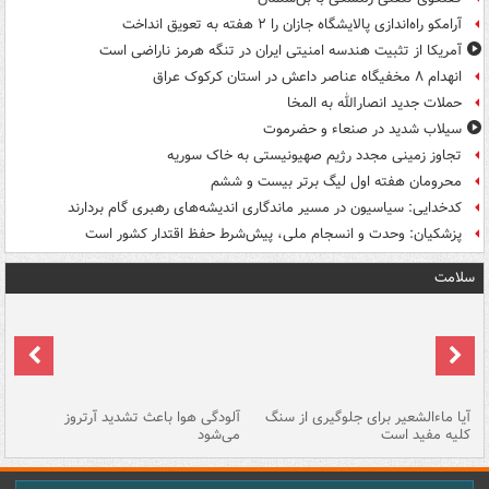
آرامکو راه‌اندازی پالایشگاه جازان را ۲ هفته به تعویق انداخت
آمریکا از تثبیت هندسه امنیتی ایران در تنگه هرمز ناراضی است
انهدام ۸ مخفیگاه عناصر داعش در استان کرکوک عراق
حملات جدید انصارالله به المخا
سیلاب شدید در صنعاء و حضرموت
تجاوز زمینی مجدد رژیم صهیونیستی به خاک سوریه
محرومان هفته اول لیگ برتر بیست و ششم
کدخدایی: سیاسیون در مسیر ماندگاری اندیشه‌های رهبری گام بردارند
پزشکیان: وحدت و انسجام ملی، پیش‌شرط حفظ اقتدار کشور است
سلامت
آیا ماءالشعیر برای جلوگیری از سنگ
آلودگی هوا باعث تشدید آرتروز
حذ
کلیه مفید است
می‌شود
کل