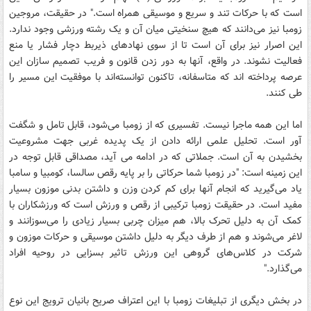
است که با حرکات تند و سریع و موسیقی همراه است." در حقیقت، مروجین
زومبا نیز می‌دانند که هیچ سنخیتی میان آن و یک رشته ورزشی وجود ندارد.
این اصرار نیز برای آن است تا از سوی نهادهای ذیربط دچار فشار یا منع
فعالیت نشوند. در واقع، آنها به دور زدن قانون و فریب تصمیم سازان این
عرصه پرداخته اند که متاسفانه، تاکنون توانسته‌اند با موفقیت این مسیر را
طی کنند.
اما این همه ماجرا نیست. تفسیری که از زومبا می‌شود، قابل تامل و شگفت
آور است. تحلیل علمی ارائه دادن از یک پدیده غربی جهت مشروعیت
بخشیدن به آن است. جملاتی که در ادامه می آید، مصداقی قابل توجه در
این زمینه است: "در زومبا شما حرکاتی را بر پایه رقص سالسا، کومبیا و سامبا
یاد می‌گیرید که انجام آنها برای کم کردن وزن و داشتن بدنی موزون بسیار
مفید است. در حقیقت زومبا ترکیبی از رقص و ورزش است که ورزشکاران با
کمک آن به دلیل تحرک بالا، هم میزان چربی بسیار زیادی را می‌سوزانند و
لاغر می‌شوند و هم از طرف دیگر به دلیل داشتن موسیقی و حرکات موزون و
شرکت در کلاس‌های گروهی این ورزش تاثیر بسزایی در روحیه افراد
می‌گذارد."
در بخش دیگری از تبلیغات زومبا با این اعتراف صریح بانیان ترویج این نوع