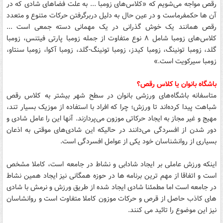
رقص مواجه می‌شویم که «کلاس‌های زومبا ... به علت فضاهای شادی که در
آن ها حکمفرماست و در عین حال به دلیل دربرگرفتن حرکات متنوع و متعدد
رقص همانند یک خوش گذرانی در یک مهمانی دسته جمعی است ...
کلاس‌های زومبا شامل ۸ نوع متفاوت از جمله زومبا پارتی فیتنس، زومبا
گلد، زومبا تونینگ، زومبا کیدز، زومبا تونینگ-گلد، زومبا آکوا، زومبا سنتاو،
زومبا سیرکویت است.»
باشگاه بانوان یا کلاس رقص؟
متاسفانه باشگاه‌های ورزشی بانوان در سطح شهر بیشتر به کلاس رقص
شباهت پیدا کرده‌اند تا ورزش؛ چرا که افراد با استفاده از موزیک بسیار تند،
مهیج و غیر مجاز به ایجاد حرکاتی موزون می‌پردازند. آنها این را عامل شادی و
دور شدن از افسردگی می‌دانند در حالیکه این شادی‌های موقتی به اذعان
بسیاری از روانشناسان خود یکی از عوامل افسردگی است‌.
اینکه ورزش عاملی بر ایجاد شادابی و نشاط در جامعه است، کاملا مشخص
است و اتفاقا از مهم ترین برنامه ها در حوزه همگانی نیز ایجاد همین نشاط
در جامعه است اما مطمئنا شادی ایجاد شده از طریق ورزش و نرمش با شادی
های کاذب حاصل از قرص و حرکات موزون کاملا متفاوت است و روانشاسان
نیز این موضوع را تائید می کنند.