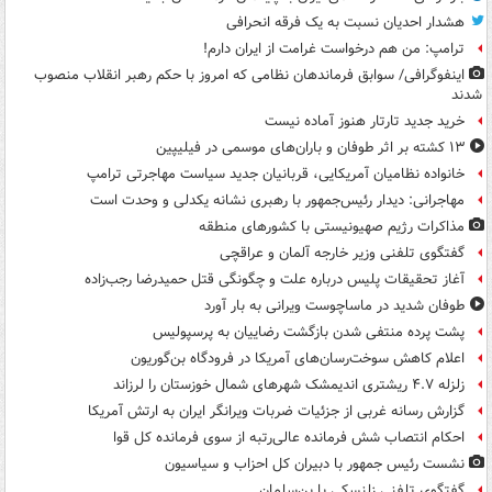
هشدار احدیان نسبت به یک فرقه انحرافی
ترامپ: من هم درخواست غرامت از ایران دارم!
اینفوگرافی/ سوابق فرماندهان نظامی که امروز با حکم رهبر انقلاب منصوب
شدند
خرید جدید تارتار هنوز آماده نیست
۱۳ کشته بر اثر طوفان و باران‌های موسمی در فیلیپین
خانواده نظامیان آمریکایی، قربانیان جدید سیاست مهاجرتی ترامپ
مهاجرانی: دیدار رئیس‌جمهور با رهبری نشانه یکدلی و وحدت است
مذاکرات رژیم صهیونیستی با کشورهای منطقه
گفتگوی تلفنی وزیر خارجه آلمان و عراقچی
آغاز تحقیقات پلیس درباره علت و چگونگی قتل حمیدرضا رجب‌زاده
طوفان شدید در ماساچوست ویرانی به بار آورد
پشت پرده منتفی شدن بازگشت رضاییان به پرسپولیس
اعلام کاهش سوخت‌رسان‌های آمریکا در فرودگاه بن‌گوریون
زلزله ۴.۷ ریشتری اندیمشک شهرهای شمال خوزستان را لرزاند
گزارش رسانه غربی از جزئیات ضربات ویرانگر ایران به ارتش آمریکا
احکام انتصاب شش فرمانده عالی‌رتبه از سوی فرمانده کل قوا
نشست رئیس جمهور با دبیران کل احزاب و سیاسیون
گفتگوی تلفنی زلنسکی با بن‌سلمان