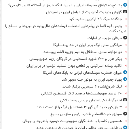
پشت‌پرده توافق محرمانه ایران و عمان؛ تنگه هرمز در آستانه تغییر تاریخی؟
گزارش یدیعوت آحارانوت از عوامل ایران در اسرائیل
جنگنده میگ-۲۹ اوکراین سقوط کرد
رئیس قوه قضا در پیام‌هایی انتصاب‌ فرماندهان عالی‌رتبه در نیروهای مسلح را
تبریک گفت
طوفان مهیب در امارات
میانگین سنی لیگ برتر ایران در حد بوندسلیگا
دو مهاجم سابق استقلال به تیم جزیره قشم پیوستند
پیکر هزار و ۷۰۰ شهید فلسطینی در گروگان رژیم صهیونیستی
تاکید رسانه اسرائیلی بر قطعی بودن تسلیم ترامپ در برابر ایران
میزان خسارت موشک‌های ایرانی به پایگاه‌های آمریکا
پهپاد جدید ایران به موتور جت مجهز شد
لیگ شروع‌نشده ۴ سرمربی برکنار شدند
۲۰ درصد صهیونیست‌ها درصدد ترک فلسطین اشغالی
اینفوگرافیک/ راهنمای بررسی رسید بانکی
۳ بازیکن جدید گل گهر ۳ هفته اول لیگ را از دست دادند
سوابق حجت‌الاسلام طائب، رئیس سازمان بسیج
همسویی کلمبیا با اشغالگران صهیونیست درمورد بلندی‌های جولان
بازطراحی ساختار نظامی ایران با چیدمان فرماندهان جدید