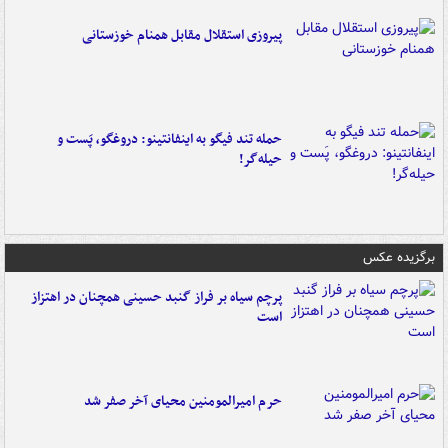
پیروزی استقلال مقابل همنام خوزستانی
حمله تند فیگو به اینفانتینو: دروغگو، پَست‌ و
حیله‌گر!
برگزیده عکس
پرچم سیاه بر فراز گنبد حسینی همچنان در اهتزاز
است
حرم امیرالمومنین محیای آخر صفر شد