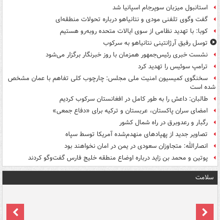
استانبول میزبان سوپرجام اسپانیا شد
گفت وگوی تلفنی مودی و نتانیاهو درباره تحولات منطقه‌ای
کوبا: با تهدید نظامی از سوی ایالات متحده روبه‌رو هستیم
توسل رفیق آرژانتینی نتانیاهو به سرکوب
نشست خبری رئیس‌جمهور همزمان با روز خبرنگار برگزار می‌شود
ترامپ سوئیس را تهدید کرد
سخنگوی کمیسیون امنیت ملی مجلس: چارچوب کلی تفاهم با عمان مشخص
شده است
طالبان: داعش را به طور کامل در افغانستان سرکوب کردیم
امضای سران پاکستان، عربستان و ترکیه برای «دفاع جمعی»
رگبار و رعدوبرق در راه شمال کشور
تصاویر جدید از پهپادهای منهدم‌شده آمریکا توسط سپاه
انصارالله: متجاوزان سعودی در یمن در امان نخواهند بود
پوتین و محمد بن زاید درباره اوضاع منطقه خلیج فارس گفت‌وگو کردند
سلامت
ت