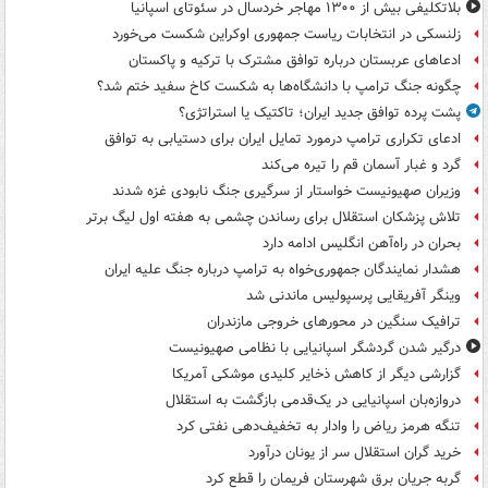
بلاتکلیفی بیش از ۱۳۰۰ مهاجر خردسال در سئوتای اسپانیا
زلنسکی در انتخابات ریاست جمهوری اوکراین شکست می‌خورد
ادعاهای عربستان درباره توافق مشترک با ترکیه و پاکستان
چگونه جنگ ترامپ با دانشگاه‌ها به شکست کاخ سفید ختم شد؟
پشت پرده توافق جدید ایران؛ تاکتیک یا استراتژی؟
ادعای تکراری ترامپ درمورد تمایل ایران برای دستیابی به توافق
گرد و غبار آسمان قم را تیره می‌کند
وزیران صهیونیست خواستار از سرگیری جنگ نابودی غزه شدند
تلاش پزشکان استقلال برای رساندن چشمی به هفته اول لیگ برتر
بحران در راه‌آهن انگلیس ادامه دارد
هشدار نمایندگان جمهوری‌خواه به ترامپ درباره جنگ علیه ایران
وینگر آفریقایی پرسپولیس ماندنی شد
ترافیک سنگین در محورهای خروجی مازندران
درگیر شدن گردشگر اسپانیایی با نظامی صهیونیست
گزارشی دیگر از کاهش ذخایر کلیدی موشکی آمریکا
دروازه‌بان اسپانیایی در یک‌قدمی بازگشت به استقلال
تنگه هرمز ریاض را وادار به تخفیف‌دهی نفتی کرد
خرید گران استقلال سر از یونان درآورد
گربه جریان برق شهرستان فریمان را قطع کرد