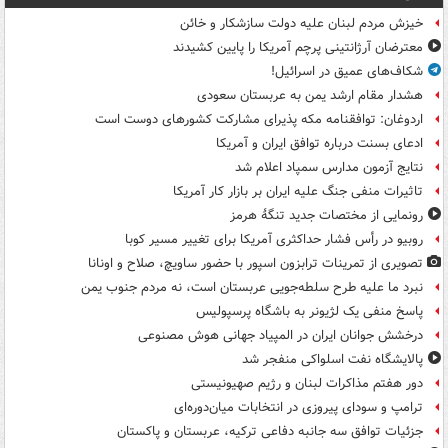
خیزش مردم لبنان علیه دولت سازشکار و خائن
معترضان آرژانتینی پرچم آمریکا را پایین کشیدند
شکاف‌های عمیق در اسرائیل!
هشدار مقام ارشد یمن به عربستان سعودی
اردوغان: توافقنامه مکه پذیرای مشارکت کشورهای دوست است
ادعای بسنت درباره توافق ایران و آمریکا
نتایج آزمون مدارس سمپاد اعلام شد
تاثیرات منفی جنگ علیه ایران بر بازار کار آمریکا
رونمایی از مختصات جدید تنگۀ هرمز
روبیو در رأس فشار حداکثری آمریکا برای تغییر مسیر کوبا
تصویری از تمرینات ترابزون اسپور با حضور ساویچ، صلاح و اونانا
نبرد ما علیه طرح سلطه‌جویی عربستان است، نه مردم جنوب یمن
پاسخ منفی یک لژیونر به باشگاه پرسپولیس
درخشش جوانان ایران در المپیاد جهانی هوش مصنوعی
پالایشگاه نفت اسلواکی منفجر شد
دور هفتم مذاکرات لبنان و رژیم صهیونیستی
ترامپ و سودای پیروزی در انتخابات میان‌دوره‌ای
جزئیات توافق سه جانبه دفاعی ترکیه، عربستان و پاکستان