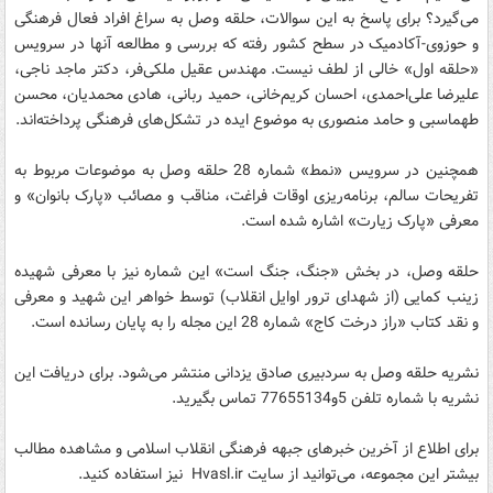
می‌گیرد؟ برای پاسخ به این سوالات، حلقه وصل به سراغ افراد فعال فرهنگی
و حوزوی-آکادمیک در سطح کشور رفته که بررسی و مطالعه آنها در سرویس
«حلقه اول» خالی از لطف نیست. مهندس عقیل ملکی‌فر، دکتر ماجد ناجی،
علیرضا علی‌احمدی، احسان کریم‌خانی، حمید ربانی، هادی محمدیان، محسن
طهماسبی و حامد منصوری به موضوع ایده در تشکل‌های فرهنگی پرداخته‌اند.
همچنین در سرویس «نمط» شماره 28 حلقه وصل به موضوعات مربوط به
تفریحات سالم، برنامه‌ریزی اوقات فراغت، مناقب و مصائب «پارک بانوان» و
معرفی «پارک زیارت» اشاره شده است.
حلقه وصل، در بخش «جنگ، جنگ است» این شماره نیز با معرفی شهیده
زینب کمایی (از شهدای ترور اوایل انقلاب) توسط خواهر این شهید و معرفی
و نقد کتاب «راز درخت کاج» شماره 28 این مجله را به پایان رسانده است.
نشریه حلقه وصل به سردبیری صادق یزدانی منتشر می‌شود. برای دریافت این
نشریه با شماره تلفن 5و77655134 تماس بگیرید.
برای اطلاع از آخرین خبرهای جبهه فرهنگی انقلاب اسلامی و مشاهده مطالب
بیشتر این مجموعه، می‌توانید از سایت Hvasl.ir نیز استفاده کنید.