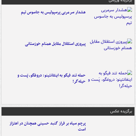
برگزیده ورزشی
هشدار سرمربی پرسپولیس به جاسوس تیم
پیروزی استقلال مقابل همنام خوزستانی
حمله تند فیگو به اینفانتینو: دروغگو، پَست‌ و
حیله‌گر!
برگزیده عکس
پرچم سیاه بر فراز گنبد حسینی همچنان در اهتزاز
است