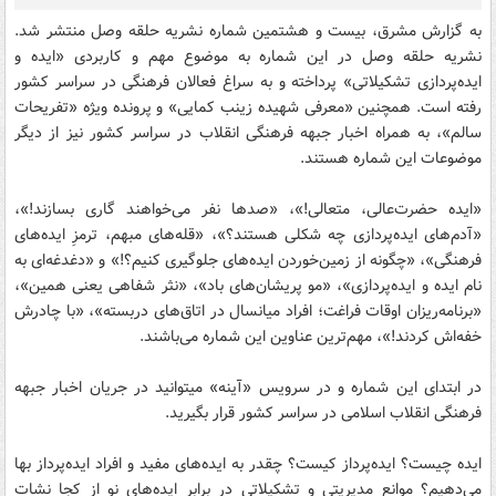
به گزارش مشرق، بیست و هشتمین شماره نشریه حلقه وصل منتشر شد.
نشریه حلقه وصل در این شماره به موضوع مهم و کاربردی «ایده و
ایده‌پردازی تشکیلاتی» پرداخته و به سراغ فعالان فرهنگی در سراسر کشور
رفته است. همچنین «معرفی شهیده زینب کمایی» و پرونده ویژه «تفریحات
سالم»، به همراه اخبار جبهه فرهنگی انقلاب در سراسر کشور نیز از دیگر
موضوعات این شماره هستند.
«ایده حضرت‌عالی، متعالی!»، «صدها نفر می‌خواهند گاری بسازند!»،
«آدم‌های ایده‌پردازی چه شکلی هستند؟»، «قله‌های مبهم، ترمزِ ایده‌های
فرهنگی»، «چگونه از زمین‌خوردن ایده‌های جلوگیری کنیم؟!» و «دغدغه‌ای به
نام ایده و ایده‌پردازی»، «مو پریشان‌های باد»، «نثر شفاهی یعنی همین»،
«برنامه‌ریزان اوقات فراغت؛ افراد میانسال در اتاق‌های دربسته»، «با چادرش
خفه‌اش کردند!»، مهم‌ترین عناوین این شماره می‌باشند.
در ابتدای این شماره و در سرویس «آینه» می­توانید در جریان اخبار جبهه
فرهنگی انقلاب اسلامی در سراسر کشور قرار بگیرید.
ایده چیست؟ ایده‌پرداز کیست؟ چقدر به ایده‌های مفید و افراد ایده‌پرداز بها
می‌دهیم؟ موانع مدیریتی و تشکیلاتی در برابر ایده‌های نو از کجا نشات