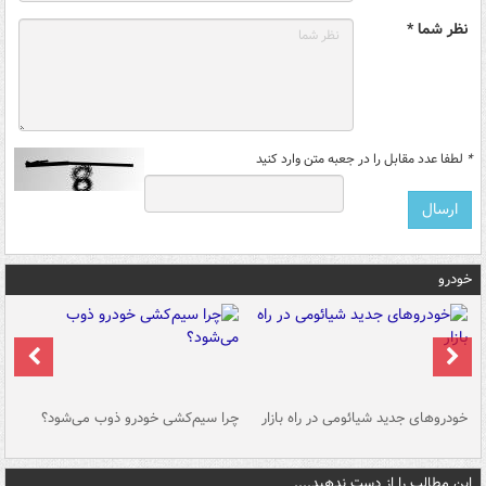
نظر شما *
*
لطفا عدد مقابل را در جعبه متن وارد کنید
خودرو
خودروهای جدید شیائومی در راه بازار
چرا سیم‌کشی خودرو ذوب می‌شود؟
شو
این مطالب را از دست ندهید....