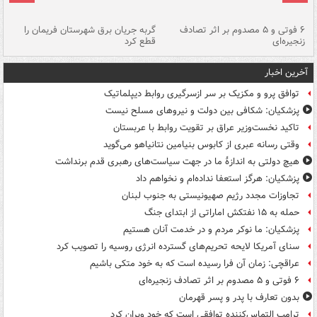
۶ فوتی و ۵ مصدوم بر اثر تصادف
گربه جریان برق شهرستان فریمان را
رگ
زنجیره‌ای
قطع کرد
آخرین اخبار
توافق پرو و مکزیک بر سر ازسرگیری روابط دیپلماتیک
پزشکیان: شکافی بین دولت و نیروهای مسلح نیست
تاکید نخست‌وزیر عراق بر تقویت روابط با عربستان
وقتی رسانه عبری از کابوس بنیامین نتانیاهو می‌گوید
هیچ دولتی به اندازۀ ما در جهت سیاست‌های رهبری قدم برنداشت
پزشکیان: هرگز استعفا نداده‌ام و نخواهم داد
تجاوزات مجدد رژیم صهیونیستی به جنوب لبنان
حمله به ۱۵ نفتکش‌ اماراتی از ابتدای جنگ
پزشکیان: ما نوکر مردم و در خدمت آنان هستیم
سنای آمریکا لایحه تحریم‌های گسترده انرژی روسیه را تصویب کرد
عراقچی: زمان آن فرا رسیده است که به خود متکی باشیم
۶ فوتی و ۵ مصدوم بر اثر تصادف زنجیره‌ای
بدون تعارف با پدر و پسر قهرمان
ترامپ التماس‌کننده توافقی است که خود ویران کرد