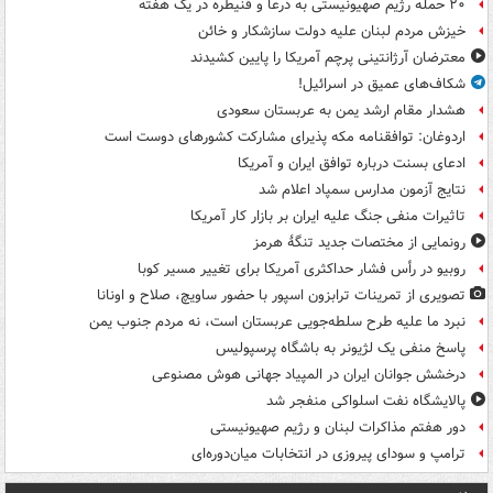
۲۰ حمله رژیم صهیونیستی به درعا و قنیطره در یک هفته
خیزش مردم لبنان علیه دولت سازشکار و خائن
معترضان آرژانتینی پرچم آمریکا را پایین کشیدند
شکاف‌های عمیق در اسرائیل!
هشدار مقام ارشد یمن به عربستان سعودی
اردوغان: توافقنامه مکه پذیرای مشارکت کشورهای دوست است
ادعای بسنت درباره توافق ایران و آمریکا
نتایج آزمون مدارس سمپاد اعلام شد
تاثیرات منفی جنگ علیه ایران بر بازار کار آمریکا
رونمایی از مختصات جدید تنگۀ هرمز
روبیو در رأس فشار حداکثری آمریکا برای تغییر مسیر کوبا
تصویری از تمرینات ترابزون اسپور با حضور ساویچ، صلاح و اونانا
نبرد ما علیه طرح سلطه‌جویی عربستان است، نه مردم جنوب یمن
پاسخ منفی یک لژیونر به باشگاه پرسپولیس
درخشش جوانان ایران در المپیاد جهانی هوش مصنوعی
پالایشگاه نفت اسلواکی منفجر شد
دور هفتم مذاکرات لبنان و رژیم صهیونیستی
ترامپ و سودای پیروزی در انتخابات میان‌دوره‌ای