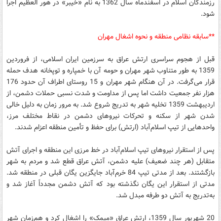
رزمندگان اسلام در اسفندماه سال 1362 به نام «خیبر» در هور العظیم اجرا
شود.
**سابقه نظامی منطقه و نحوه اشغال مهران
قبل از هجوم سراسری ارتش عراق به سرزمین ایران اسلامی، از فروردین
1359 به طور متناوب شهر مهران و حومه آن با خمپاره و توپخانه هدف حمله
قرار می‌گرفت. در آن هنگام شهر مهران و 15 روستای اطراف آن حدود 176
هزار نفر جمعیت داشت اما پس از مداومت و شدت نسبی حملات دشمن، از
اردیبهشت 1359 تخلیه شهر به‌ تدریج شروع شد. به مرور زمان به دلیل خالی
شدن شهر از سکنه و تحرکات نیروهای دشمن در نقاط مختلف مرز،
واحدهایی از تیپ اسلام‌آباد (ارتش) برای حفظ و تأمین منطقه اعزام شدند.
پس از استقرار نیروهای تیپ اسلام‌آباد در خط مرزی این منطقه و اجرای آتش
متقابل (هر چند ضعیف) علیه دشمن، آتش عراق قطع شد و مردم به شهر
بازگشتند. بعد از مدتی تیپ 84 خرم‌آباد جایگزین یگان قبلی در منطقه شد.
مدتی از استقرار این یگان نگذشته بود که آتش دشمن مجدداً آغاز شد و
به‌تدریج به آتش دو طرفه مبدل شد.
20 شهریور سال 1359، ارتش عراق «میمک» را اشغال کرد و هم‌زمان شهر