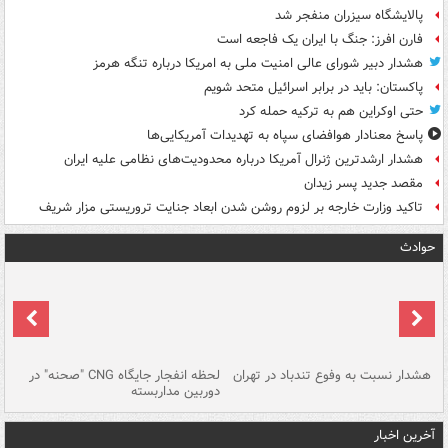
پالایشگاه سیزران منفجر شد
فارن افرز: جنگ با ایران یک فاجعه است
هشدار دبیر شورای عالی امنیت ملی به امریکا درباره تنگه هرمز
پاکستان: باید در برابر اسرائیل متحد شویم
حتی اوکراین هم به ترکیه حمله کرد
پاسخ معنادار هوافضای سپاه به تهدیدات آمریکایی‌ها
هشدار ارشدترین ژنرال آمریکا درباره محدودیت‌های نظامی علیه ایران
مقصد جدید پسر زیدان
تاکید وزارت خارجه بر لزوم روشن شدن ابعاد جنایت تروریستی مزار شریف
حوادث
ای
هشدار نسبت به وفوع تندباد در تهران
لحظه انفجار جایگاه CNG "صحنه" در
دس
دوربین مداربسته
ات
آخرین اخبار