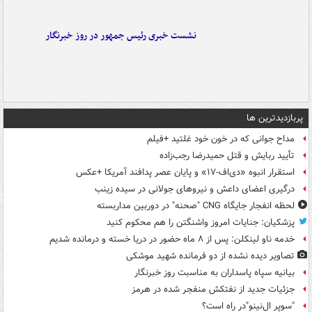
نشست خبری رئیس جمهور در روز خبرنگار
پربازدیدترین ها
مداح جوانی که در خون خود غلتید +فیلم
تأیید ربایش و قتل حمیدرضا رجب‌زاده
استقرار انبوه «دی‌اف‑۱۷» و پایان عصر پدافند آمریکا +عکس
درگیری اعضای داعش و نیروهای جولانی در سیده زینب
لحظه انفجار جایگاه CNG "صحنه" در دوربین مداربسته
پزشکیان: جنایات امروز واشنگتن را هم محکوم کنید
خدمه ناو لینکلن: پس از ۸ ماه حضور در دریا خسته و درمانده‌ شدیم
تصاویر دیده‌ نشده از دو فرمانده شهید موشکی
بیانیه سپاه پاسداران به مناسبت روز خبرنگار
جزئیات جدید از نفتکش منفجر شده در هرمز
"سوپر ال‌نینو"در راه است؟