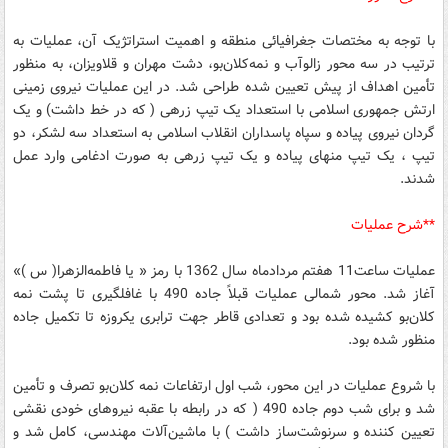
با توجه به مختصات جغرافیائی منطقه و اهمیت استراتژیک آن، عملیات به
ترتیب در سه محور زالو‌آب و نمه‌کلان‌بو، دشت مهران و قلاویزان، به منظور
تأمین اهداف از پیش تعیین ‌شده طراحی شد. در این عملیات نیروی زمینی
ارتش جمهوری اسلامی با استعداد یک تیپ زرهی ( که در خط داشت) و یک
گردان نیروی پیاده و سپاه ‌پاسداران انقلاب اسلامی به استعداد سه لشکر، دو
تیپ ، یک تیپ منهای پیاده و یک تیپ زرهی به صورت ادغامی وارد عمل
شدند.
**شرح عملیات
عملیات ساعت11 هفتم مردادماه سال 1362 با رمز « یا فاطمه‌الزهرا( س )»
آغاز شد. محور شمالی عملیات قبلاً جاده 490 با غافلگیری تا پشت نمه
کلان‌بو کشیده شده بود و تعدادی قاطر جهت ترابری یکروزه تا تکمیل جاده
منظور شده بود.
با شروع عملیات در این محور، شب اول ارتفاعات نمه کلان‌بو تصرف و تأمین
شد و برای شب دوم جاده 490 ( که در رابطه با عقبه نیروهای خودی نقشی
تعیین کننده و سرنوشت‌ساز داشت ) با ماشین‌آلات مهندسی، کامل شد و