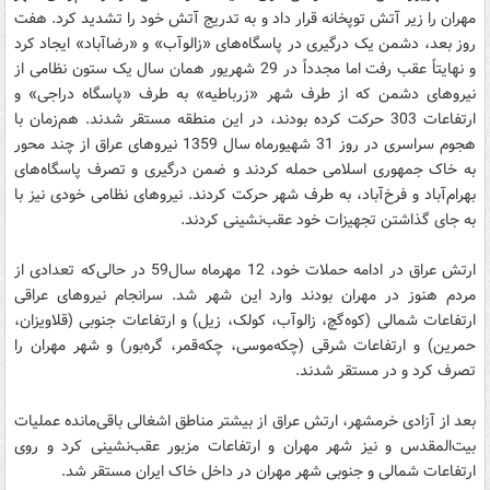
مهران را زیر آتش توپخانه قرار داد و به‌ تدریج آتش خود را تشدید کرد. هفت
روز بعد، دشمن یک درگیری در پاسگاه‌های «زالوآب» و «رضاآباد» ایجاد کرد
و نهایتاً عقب رفت اما مجدداً در 29 شهریور همان سال یک ستون نظامی از
نیروهای دشمن که از طرف شهر «زرباطیه» به طرف «پاسگاه دراجی» و
ارتفاعات 303 حرکت کرده بودند، در این منطقه مستقر شدند. هم‌زمان با
هجوم سراسری در روز 31 شهیورماه سال 1359 نیروهای عراق از چند محور
به خاک جمهوری اسلامی حمله کردند و ضمن درگیری و تصرف پاسگاه‌های
بهرام‌آباد و فرخ‌آباد، به طرف شهر حرکت کردند. نیروهای نظامی خودی نیز با
به جای گذاشتن تجهیزات خود عقب‌نشینی کردند.
ارتش عراق در ادامه حملات خود، 12 مهرماه سال59 در حالی‌که تعدادی از
مردم هنوز در مهران بودند وارد این شهر شد. سرانجام نیروهای عراقی
ارتفاعات شمالی (کوه‌گچ، زالوآب، کولک، زیل) و ارتفاعات جنوبی (قلاویزان،
حمرین) و ارتفاعات شرقی (چکه‌موسی، چکه‌قمر، گره‌بور) و شهر مهران را
تصرف کرد و در مستقر شدند.
بعد از آزادی خرمشهر، ارتش عراق از بیشتر مناطق اشغالی باقی‌مانده عملیات
بیت‌المقدس و نیز شهر مهران و ارتفاعات مزبور عقب‌نشینی کرد و روی
ارتفاعات شمالی و جنوبی شهر مهران در داخل خاک ایران مستقر شد.