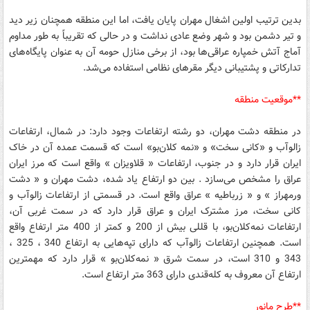
بدین ترتیب اولین اشغال مهران پایان یافت، اما این منطقه همچنان زیر دید
و تیر دشمن بود و شهر وضع عادی نداشت و در حالی که تقریباً به طور مداوم
آماج آتش خمپاره عراقی‌ها بود، از برخی منازل حومه آن به عنوان پایگاه‌های
تدارکاتی و پشتیبانی دیگر مقرهای نظامی استفاده می‌شد.
**موقعیت منطقه
در منطقه دشت مهران، دو رشته ارتفاعات وجود دارد: در شمال، ارتفاعات
زالوآب و «کانی سخت» و «نمه کلان‌بو» است که قسمت عمده آن در خاک
ایران قرار دارد و در جنوب، ارتفاعات « قلاویزان » واقع است که مرز ایران
عراق را مشخص می‌سازد . بین دو ارتفاع یاد شده، دشت مهران و « دشت
ورمهراز » و « زرباطیه » عراق واقع است. در قسمتی از ارتفاعات زالوآب و
کانی سخت، مرز مشترک ایران و عراق قرار دارد که در سمت غربی آن،
ارتفاعات نمه‌کلان‌بو، با قللی بیش از 200 و کمتر از 400 متر ارتفاع واقع
است. همچنین ارتفاعات زالوآب که دارای تپه‌هایی به ارتفاع 340 ، 325 ،
343 و 310 است، در سمت شرق « نمه‌کلان‌بو » قرار دارد که مهمترین
ارتفاع آن معروف به کله‌قندی دارای 363 متر ارتفاع است.
**طرح مانور