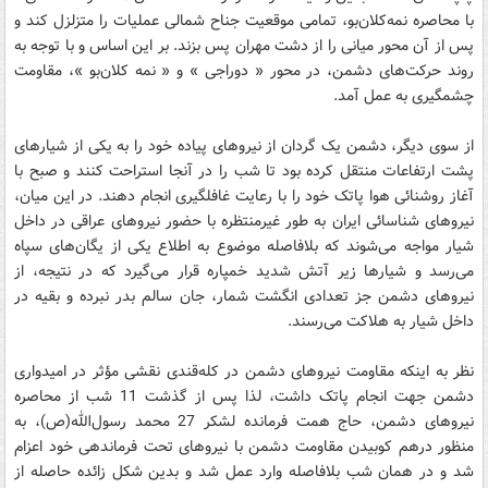
با محاصره نمه‌کلان‌بو، تمامی موقعیت جناح شمالی عملیات را متزلزل کند و
پس از آن محور میانی را از دشت مهران پس بزند. بر این اساس و با توجه به
روند حرکت‌های دشمن، در محور « دوراجی » و « نمه کلان‌بو »، مقاومت
چشمگیری به عمل آمد.
از سوی دیگر، دشمن یک گردان از نیروهای پیاده خود را به یکی از شیارهای
پشت ارتفاعات منتقل کرده بود تا شب را در آنجا استراحت کنند و صبح با
آغاز روشنائی هوا پاتک خود را با رعایت غافلگیری انجام دهند. در این میان،
نیروهای شناسائی ایران به طور غیرمنتظره با حضور نیروهای عراقی در داخل
شیار مواجه می‌شوند که بلافاصله موضوع به اطلاع یکی از یگان‌های سپاه
می‌رسد و شیارها زیر آتش شدید خمپاره قرار می‌گیرد که در نتیجه، از
نیروهای دشمن جز تعدادی انگشت ‌شمار، جان سالم بدر نبرده و بقیه در
داخل شیار به هلاکت می‌رسند.
نظر به اینکه مقاومت نیروهای دشمن در کله‌قندی نقشی مؤثر در امیدواری
دشمن جهت انجام پاتک داشت، لذا پس از گذشت 11 شب از محاصره
نیروهای دشمن، حاج همت فرمانده لشکر 27 محمد رسول‌الله(ص)، به
منظور درهم کوبیدن مقاومت دشمن با نیروهای تحت فرماندهی خود اعزام
شد و در همان شب بلافاصله وارد عمل شد و بدین شکل زائده حاصله از