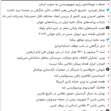
حملات توپخانه‌ای رژیم صهیونیستی به جنوب لبنان
صفار هرندی: تشییع تاریخی رهبر انقلاب تاثیر شگرفی بر صحنه نبرد داشت
معاون امنیتی وزیر کشور از بررسی ابعاد مختلف قتل حمیدرضا رجب‌زاده خبر داد
بازتاب پیامدهای جنگ علیه ایران در رسانه‌های جهان
نصب کتیبه‌های دهه پایانی صفر در حرم امام رئوف
افشای نقشه ترور لیونل مسی در جام جهانی ۲۰۲۶
چند نکته درباره توافق مکه!
دبل درگاهی در شب توقف استانداردلیژ
ثبت ۲ میلیون و ۹۲۰ هزار تردد در مرز مهران طی ایام اربعین
یمن: تشکیل ائتلاف مانع مجازات عربستان بخاطر جنایاتش نمی‌شود
فیدان: ایران هدف پیمان دفاعی مکه نیست
شوخی حاج‌قاسم با خبرنگار در عملیات آزادسازی بوکمال
امیرحسین طاهری راهی پرسپولیس شد
طعنه همتی به وزیر خزانه داری آمریکا
هافبک آلومینیوم پرسپولیسی شد
یونان به دنبال گسترش حضور نظامی در خلیج فارس
زخمی شدن ۴ شهروند یمنی در حمله مزدوران سعودی
زخمی شدن ۳ نظامی لبنانی در زوطر غربی