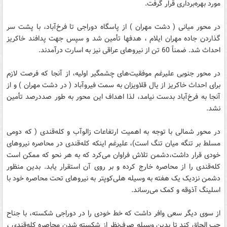
مورد بهره‌برداری قرار گرفت.
در محور میانی ( دشت مهران ) از پاسگاه دوراجی تا فرخ‌آباد، با پشت سر
گذاردن جاده مهران ایلام ، هدفها تأمین شد و سپس جهت پدافند خاکریز
احداث شد. ضمناً 60 تن از نیروهای عراقی نیز به اسارت درآمدند.
در محور جنوبی علیرغم موفقیت‌های چشمگیر اولیه، از آنجا که فرصت لازم
برای احداث خاکریز از یال قلاویزان به سمت فیروآباد ( در دشت مهران ) و از
آنجا به فرخ‌آباد بدست نیامد، لذا اهداف این محور به طور صددرصد تأمین
نشد.
در محور شمالی با توجه به اهمیت ارتفاعات زالوآب و کله‌قندی ( که دومی
مسلط بر تنگه میان تنگ است)، علیرغم اینکه کله‌قندی در محاصره نیروهای
خودی قرار داشت،دشمن تلاش فراوان می‌کرد که به هر نحو که ممکن است
کله‌قندی را از محاصره خارج کرده و بر روی آن استقرار یابد. بدین منظور
دشمن نزدیک یک هفته به وسیله‌ هلی‌کوپتر به نیروهای تحت محاصره خود با
اسلینگ آذوقه و کمک می‌رساند.
از سوی دیگر سعی وافر داشت که خط خودی را در دوراجی شکسته، با جناح
چپ الحاق کند تا بدین وسیله صرف‌نظر از شکسته شدن محاصره کله‌قندی ،