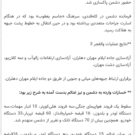
حضور دشمن پاکسازی شد.
فرمانده دشمن در کله‌قندی، سرهنگ «جاسم یعقوب» بود که در هنگام
اسارت جراحات متعددی برداشته بود و در حین انتقال به خطوط پشت جبهه
به هلاکت رسید.
**نتایج عملیات والفجر 3
آزادسازی جاده ایلام مهران دهلران، آزادسازی ارتفاعات زالوآب و نمه کلان‌بو،
آزادسازی دشت مهران،
برقراری ارتباط جبهه‌های میانی و جنوبی از طریق دو جاده ایلام مهران دهلران.
** خسارات وارده به دشمن و نیز غنائم بدست آمده به شرح زیر بود:
سقوط یک فروند هواپیمای جنگی،سه فروند هلی‌کوپتر، 10 انبار مهمات،سه
دستگاه لودر و بلدوزر، 16 قبضه خمپاره‌انداز، 60 قبضه تیربار،33 دستگاه
خودرو. همچنین بیش از 70 دستگاه تانک و نفربر از دشمن منهدم شد.
در میان غنائم 15 دستگاه خودرو، پنج دستگاه لودر و بلدوزر، 16قبضه