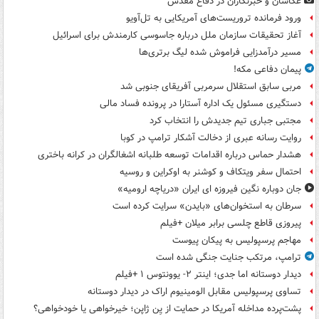
عکاسان و خبرنگاران در دفاع مقدس
ورود فرمانده تروریست‌های آمریکایی به تل‌آویو
آغاز تحقیقات سازمان ملل درباره جاسوسی کارمندش برای اسرائیل
مسیر درآمدزایی فراموش شده لیگ برتری‌ها
پیمان دفاعی مکه!
مربی سابق استقلال سرمربی آفریقای جنوبی شد
دستگیری مسئول یک اداره آستارا در پرونده فساد مالی
مجتبی جباری تیم جدیدش را انتخاب کرد
روایت رسانه عبری از دخالت آشکار ترامپ در کوبا
هشدار حماس درباره اقدامات توسعه طلبانه اشغالگران در کرانه باختری
احتمال سفر ویتکاف و کوشنر به اوکراین و روسیه
جان دوباره نگین فیروزه ای ایران «دریاچه ارومیه»
سرطان به استخوان‌های «بایدن» سرایت کرده است
پیروزی قاطع چلسی برابر میلان +فیلم
مهاجم پرسپولیس به پیکان پیوست
ترامپ، مرتکب جنایت جنگی شده است
دیدار دوستانه اما جدی؛ اینتر ۲- یوونتوس ۱ +فیلم
تساوی پرسپولیس مقابل الومینیوم اراک در دیدار دوستانه
پشت‌پرده مداخله آمریکا در حمایت از یِن ژاپن؛ خیرخواهی یا خودخواهی؟