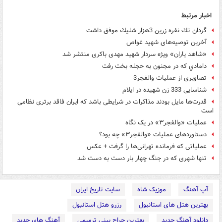
اخبار مرتبط
گردان تك نفره زرين 3هزار شليك موفق داشت
آخرین توصیه‌های شهید غواص
«شاهد یاران» ویژه سردار شهید مهدی باکری منتشر شد
دامادي كه در مجنون به حجله بخت رفت
تصاویری از عملیات والفجر3
شناسایی 333 زن شهیده در ایلام
قدرت‌ها مایل بودند مذاکرات در شرایطی باشد که ایران فاقد برتری نظامی
است
عملیات «والفجر۳» در یک نگاه
دستاوردهای عملیات «والفجر۳» چه بود؟
عملیاتی که فرمانده تهرانی‌ها را گرفت + عکس
تنها شهری که در جنگ چهار بار دست به دست شد
آپ آهنگ
موزیک شاه
سایت تاریخ ایران
بهترین هتل های استانبول
رزرو هتل استانبول
دانلود آهنگ جدید
بهترین جراح بینی ترمیمی
آهنگ های جدید