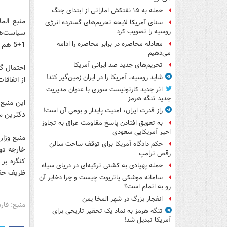
حمله به ۱۵ نفتکش‌ اماراتی از ابتدای جنگ
منبع الم
سنای آمریکا لایحه تحریم‌های گسترده انرژی
روسیه را تصویب کرد
سیاست‌های
1+5 هم در معرض خطر است.»
معادله محاصره در برابر محاصره را ادامه
می‌دهیم
تحریم‌های جدید ضد ایرانی آمریکا
احتمال گر
شاید روسیه، آمریکا را در ایران زمین‌گیر کند!
از اتفاقا
اثر جدید کارتونیست سوری با عنوان مدیریت
جدید تنگه هرمز
این منبع 
راز قدرت ایران، امنیت پایدار و بومی آن است!
دکترین س
به تعویق افتادن پاسخ مقاومت عراق به تجاوز
اخیر آمریکایی سعودی
منبع وزار
حکم دادگاه آمریکا برای توقف ساخت سالن
خارجه دو
رقص ترامپ
کنگره بر
حمله پهپادی به کشتی ترکیه‌ای در دریای سیاه
ظریف حفظ
سامانه موشکی پاتریوت چیست و چرا ذخایر آن
رو به اتمام است؟
انفجار بزرگ در شهر المخا یمن
منبع: فا
تنگه هرمز به نماد یک تحقیر تاریخی برای
آمریکا تبدیل شد!