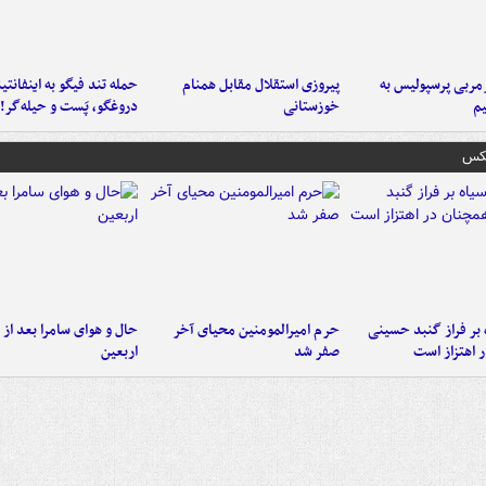
ربی پرسپولیس به
پیروزی استقلال مقابل همنام
حمله تند فیگو به اینفانتین
م
خوزستانی
دروغگو، پَست‌ و حیله‌گر!
عکس
 بر فراز گنبد حسینی
حرم امیرالمومنین محیای آخر
حال و هوای سامرا بعد از ا
 اهتزاز است
صفر شد
اربعین