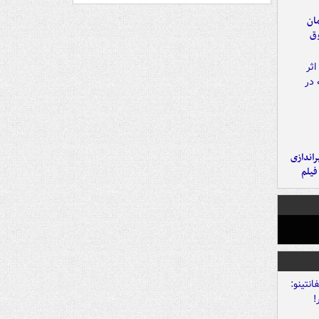
مان
وق
یراندازی
فیلم