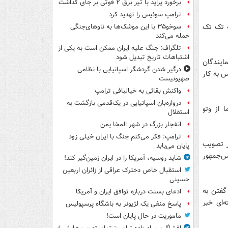
برخورد پراید با تیر برق ۲ فوتی بر جای گذاشت
ترامپ سوئیس را تهدید کرد
ه تک تک
سوخو۳۵ با این موشک‌ها به ناوهای‌جنگی
حمله می‌کند
تلگراف: جنگ علیه ایران ممکن است به یکی از
اشتباهات تاریخ تبدیل شود
مایندگان
درگیر شدن گردشگر اسپانیایی با نظامی
 به کار
صهیونیست
واکنش بقائی به خیالبافی ترامپ
دروازه‌بان اسپانیایی در یک‌قدمی بازگشت به
 از وتو
استقلال
انفجار بزرگ در شهر المخا یمن
ترامپ: فکر می‌کنم جنگ با ایران خیلی زود
ور تصویب
پایان می‌یابد
س‌جمهور
شاید روسیه، آمریکا را در ایران زمین‌گیر کند!
استقبال خاص دخترک عراقی از زائران اربعین
حسینی
گفتن به
ادعای بسنت درباره توافق ایران و آمریکا
‌ای خبر
پاسخ منفی یک لژیونر به باشگاه پرسپولیس
ماموریت در حال پایان است!