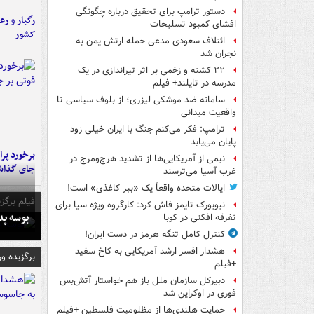
دستور ترامپ برای تحقیق درباره چگونگی
رگبار و رع
افشای کمبود تسلیحات
کشور
ائتلاف سعودی مدعی حمله ارتش یمن به
نجران شد
۲۲ کشته و زخمی بر اثر تیراندازی در یک
مدرسه در تایلند+ فیلم
سامانه ضد موشکی لیزری؛ از بلوف سیاسی تا
واقعیت میدانی
ترامپ: فکر می‌کنم جنگ با ایران خیلی زود
پایان می‌یابد
نیمی از آمریکایی‌ها از تشدید هرج‌ومرج در
جای گذا
غرب آسیا می‌ترسند
ایالات متحده واقعاً یک «ببر کاغذی» است!
فیلم برگزی
نیویورک تایمز فاش کرد: کارگروه ویژه سیا برای
بوسه‌ پ
تفرقه افکنی در کوبا
کنترل کامل تنگه هرمز در دست ایران!
هشدار افسر ارشد آمریکایی به کاخ سفید
برگزیده و
+فیلم
دبیرکل سازمان ملل باز هم خواستار آتش‌بس
فوری در اوکراین شد
حمایت هلندی‌ها از مظلومیت فلسطین +فیلم