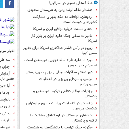
شکاف‌های عمیق در اسرائیل!
هشدار مقام ارشد یمن به عربستان سعودی
اردوغان: توافقنامه مکه پذیرای مشارکت
کشورهای دوست است
ادعای بسنت درباره توافق ایران و آمریکا
تاثیرات منفی جنگ علیه ایران بر بازار کار
آمریکا
روبیو در رأس فشار حداکثری آمریکا برای تغییر
اخبار مرتب
مسیر کوبا
سه طرح 
نبرد ما علیه طرح سلطه‌جویی عربستان است،
نه مردم جنوب یمن
اجرای ب
دور هفتم مذاکرات لبنان و رژیم صهیونیستی
آزمایش
حضور بازرس
ترامپ و سودای پیروزی در انتخابات
میان‌دوره‌ای
آیا «بر
جزئیات توافق دفاعی ترکیه، عربستان و
اوباما 
پاکستان
دلواپسی
زلنسکی در انتخابات ریاست جمهوری اوکراین
کری در
شکست می‌خورد
رباتی ک
ادعاهای عربستان درباره توافق مشترک با
ظریف به
ترکیه و پاکستان
ترجمه‌های برجام 
چگونه جنگ ترامپ با دانشگاه‌ها به شکست