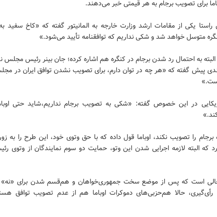
باما برای تصویب برجام به هر قیمتی خبر می‌دهند.
راستا یکی از مقامات ارشد وزارت خارجه به المانیتور گفته که «کاخ سفید ب
ره متوسل خواهد شد و شکی نداریم که توافقنامه تأیید می‌شود.»
البته به احتمال رد شدن برجام در کنگره هم اشاره کرده؛ جان بینر رئیس مجلس ن
ندی پیش گفته که «هر چه در توان دارم، برای تصویب نشدن توافق ایران در مجلس
ست.»
یکایی در این خصوص گفته: «شکی به تصویب برجام نداریم،شاید حتی اوباما
ند.»
 برجام را تصویب نکند، اوباما قول داده که با حق وتوی خود، این طرح را به ز
د که البته لازمه اجرایی شدن این وتو، حمایت دو سوم نمایندگان از وتوی رئی
الی است که پس از موضع سخت جمهوری‌خواهان و هم‌قسم شدن برای «نه» 
 رأی‌گیری، حالا هم‌حزبی‌های دموکرات اوباما هم از عدم تصویب توافق هسته