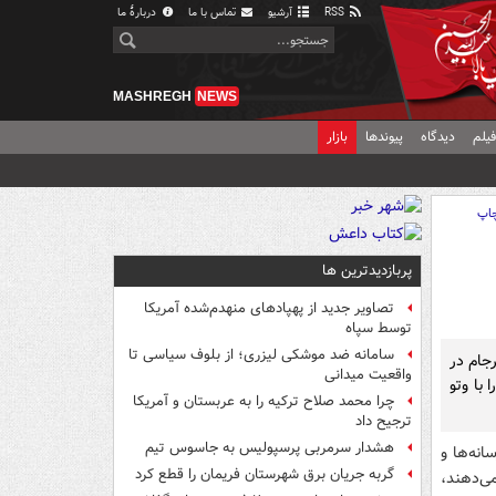
RSS
آرشیو
تماس با ما
دربارهٔ ما
MASHREGH
NEWS
یلم
دیدگاه
پیوندها
بازار
اپ
پربازدیدترین ها
تصاویر جدید از پهپادهای منهدم‌شده آمریکا
توسط سپاه
سامانه ضد موشکی لیزری؛ از بلوف سیاسی تا
رجام در
واقعیت میدانی
با وتو
چرا محمد صلاح ترکیه را به عربستان و آمریکا
ترجیح داد
هشدار سرمربی پرسپولیس به جاسوس تیم
نه‌ها و
گربه جریان برق شهرستان فریمان را قطع کرد
ی‌دهند،