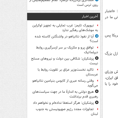
افشاگری برادرزاده ترامپ: تمام تصمیم‌هایش از
روی ترس است
«اعتبار
آخرین اخبار
نی ما در
نیویورک تایمز: غرب تمایلی به تجهیز اوکراین
به موشک‌های رهگیر ندارد
مریکا پس
آیا از نفوذ نتانیاهو در واشنگتن کاسته شده
است؟
توافق پرو و مکزیک بر سر ازسرگیری روابط
دیپلماتیک
ازل بزرگ
پزشکیان: شکافی بین دولت و نیروهای مسلح
نیست
تاکید نخست‌وزیر عراق بر تقویت روابط با
وش وزرای
عربستان
 ایران،
وقتی رسانه عبری از کابوس بنیامین نتانیاهو
د را با
می‌گوید
هیچ دولتی به اندازۀ ما در جهت سیاست‌های
رهبری قدم برنداشت
پزشکیان: هرگز استعفا نداده‌ام و نخواهم داد
تجاوزات مجدد رژیم صهیونیستی به جنوب
لبنان