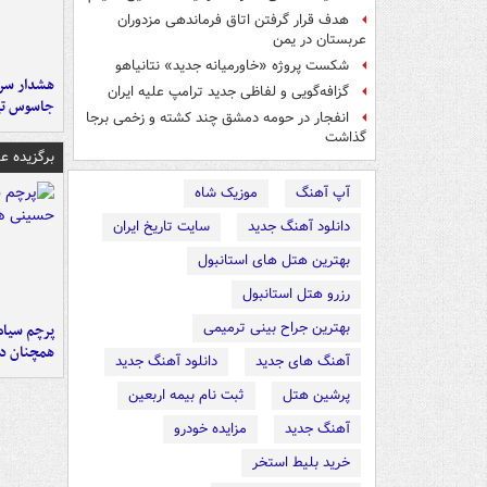
هدف قرار گرفتن اتاق‌ فرماندهی مزدوران
عربستان در یمن
شکست پروژه «خاورمیانه جدید» نتانیاهو
هشدار سرم
گزافه‌گویی و لفاظی جدید ترامپ علیه ایران
جاسوس تی
انفجار در حومه دمشق چند کشته و زخمی برجا
گذاشت
برگزیده 
آپ آهنگ
موزیک شاه
دانلود آهنگ جدید
سایت تاریخ ایران
بهترین هتل های استانبول
رزرو هتل استانبول
بهترین جراح بینی ترمیمی
پرچم سیاه
همچنان در
آهنگ های جدید
دانلود آهنگ جدید
پرشین هتل
ثبت نام بیمه اربعین
آهنگ جدید
مزایده خودرو
خرید بلیط استخر