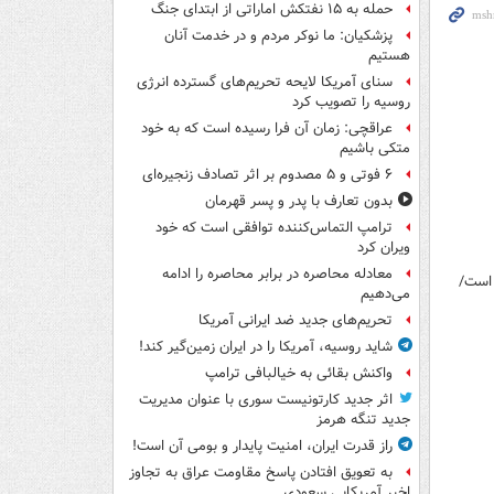
حمله به ۱۵ نفتکش‌ اماراتی از ابتدای جنگ
پزشکیان: ما نوکر مردم و در خدمت آنان
هستیم
سنای آمریکا لایحه تحریم‌های گسترده انرژی
روسیه را تصویب کرد
عراقچی: زمان آن فرا رسیده است که به خود
متکی باشیم
۶ فوتی و ۵ مصدوم بر اثر تصادف زنجیره‌ای
بدون تعارف با پدر و پسر قهرمان
ترامپ التماس‌کننده توافقی است که خود
ویران کرد
معادله محاصره در برابر محاصره را ادامه
 است/
می‌دهیم
تحریم‌های جدید ضد ایرانی آمریکا
شاید روسیه، آمریکا را در ایران زمین‌گیر کند!
واکنش بقائی به خیالبافی ترامپ
اثر جدید کارتونیست سوری با عنوان مدیریت
جدید تنگه هرمز
راز قدرت ایران، امنیت پایدار و بومی آن است!
به تعویق افتادن پاسخ مقاومت عراق به تجاوز
اخیر آمریکایی سعودی