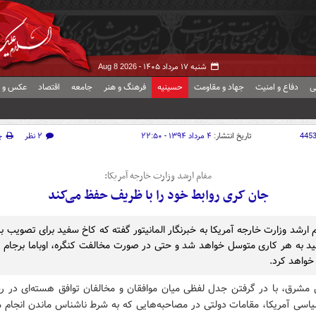
شنبه ۱۷ مرداد ۱۴۰۵ -
Aug 8 2026
ی
دفاع و امنیت
جهاد و مقاومت
حسینیه
فرهنگ و هنر
جامعه
اقتصاد
عکس و ف
445
تاریخ انتشار:
۴ مرداد ۱۳۹۴ - ۲۲:۵۰
۲ نظر
چ
مقام ارشد وزارت خارجه آمریکا:
جان کری روابط خود را با ظریف حفظ می‌کند
ارشد وزارت خارجه آمریکا به خبرنگار المانیتور گفته که کاخ سفید برای تصویب ب
د به هر کاری متوسل خواهد شد و حتی در صورت مخالفت کنگره، اوباما برجام را 
واهد کرد.
 مشرق، با در گرفتن جدل لفظی میان موافقان و مخالفان توافق هسته‌ای در رسا
اسی آمریکا، مقامات دولتی در مصاحبه‌هایی که به شرط ناشناس ماندن انجام م