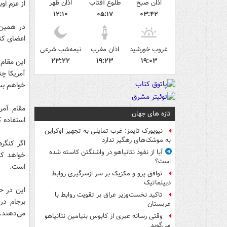
اذان صبح
طلوع آفتاب
اذان ظهر
از عزم او
۱۲:۱۰
۰۵:۱۷
۰۳:۴۲
در همین 
اعضای کنگ
غروب خورشید
اذان مغرب
نیمه‌شب شرعی
۲۳:۲۲
۱۹:۲۳
۱۹:۰۳
این مقام 
آمریکا چ
خواهم ب
مقام آمر
تازه های جهان
استفاده ک
نیویورک تایمز: غرب تمایلی به تجهیز اوکراین
به موشک‌های رهگیر ندارد
اگر کنگره
آیا از نفوذ نتانیاهو در واشنگتن کاسته شده
خواهد کر
است؟
است.
توافق پرو و مکزیک بر سر ازسرگیری روابط
دیپلماتیک
این در ح
تاکید نخست‌وزیر عراق بر تقویت روابط با
برجام در
عربستان
می‌دهند.
وقتی رسانه عبری از کابوس بنیامین نتانیاهو
می‌گوید