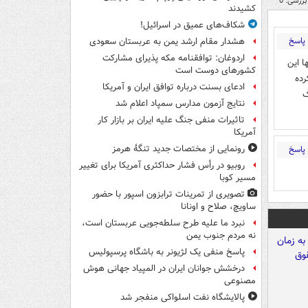
بررسی: 0
کشیدند
شکاف‌های عمیق در اسرائیل!
پاسخ
هشدار مقام ارشد یمن به عربستان سعودی
اردوغان: توافقنامه مکه پذیرای مشارکت
ا این
کشورهای دوست است
رده
ادعای بسنت درباره توافق ایران و آمریکا
ک
نتایج آزمون مدارس سمپاد اعلام شد
تاثیرات منفی جنگ علیه ایران بر بازار کار
آمریکا
رونمایی از مختصات جدید تنگۀ هرمز
پاسخ
روبیو در رأس فشار حداکثری آمریکا برای تغییر
مسیر کوبا
تصویری از تمرینات ترابزون اسپور با حضور
ساویچ، صلاح و اونانا
نبرد ما علیه طرح سلطه‌جویی عربستان است،
نه مردم جنوب یمن
پاسخ منفی یک لژیونر به باشگاه پرسپولیس
درخشش جوانان ایران در المپیاد جهانی هوش
مصنوعی
پالایشگاه نفت اسلواکی منفجر شد