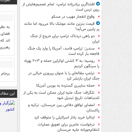
نظرات
افشاگری برادرزاده ترامپ: تمام تصمیم‌هایش از
روی ترس است
وقوع انفجار مهیب در مسکو
قیمت بنزین مانند موشک بالا می‌رود اما مانند
به نظر 
پر پایین می‌آید!
فضای ر
دو راهی دردناک ترامپ برای خروج از جنگ
اند که
ایران
رهبری
سندرز: ترامپ فاسد، آمریکا را وارد یک جنگ
فاجعه بار کرده است
روسیه: به ۳ کشتی اوکراین حمله و ۲۰۳ پهپاد
را سرنگون کردیم
برجام 
ترامپ مقاله‌ای را با عنوان پیروزی خیالی در
جنگ ایران بازنشر کرد
حمله سایبری گسترده به بورس آمریکا
تلگراف: جنگ علیه ایران ممکن است به یکی از
این مطالب
اشتباهات تاریخ تبدیل شود
امضای توافق دفاعی بین عربستان، ترکیه و
پاکستان
ایتالیا خرید رادار اسرائیلی را متوقف کرد
درخواست عامری برای تعویق عملیات
انتقام‌جویانه علیه عربستان