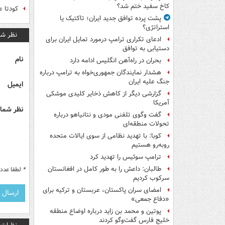
کاخ سفید ختم شد؟
کودتا ع
پشت پرده توافق جدید ایران؛ تاکتیک یا
استراتژی؟
نظر شم
ادعای تکراری ترامپ درمورد تمایل ایران برای
دستیابی به توافق
نام
بحران در راه‌آهن انگلیس ادامه دارد
هشدار نمایندگان جمهوری‌خواه به ترامپ درباره
جنگ علیه ایران
ایمیل
گزارشی دیگر از کاهش ذخایر کلیدی موشکی
آمریکا
نظر شما 
گفت وگوی تلفنی مودی و نتانیاهو درباره
تحولات منطقه‌ای
کوبا: با تهدید نظامی از سوی ایالات متحده
روبه‌رو هستیم
ترامپ سوئیس را تهدید کرد
طالبان: داعش را به طور کامل در افغانستان
*
لطفا عدد م
سرکوب کردیم
امضای سران پاکستان، عربستان و ترکیه برای
«دفاع جمعی»
پوتین و محمد بن زاید درباره اوضاع منطقه
خلیج فارس گفت‌وگو کردند