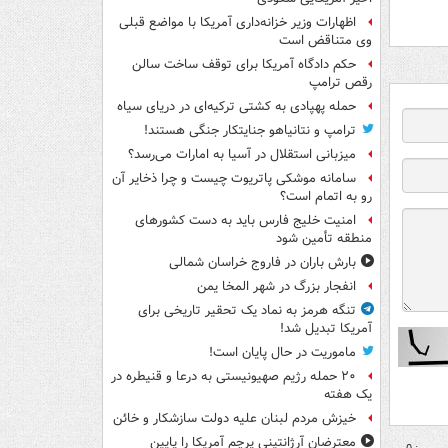
اظهارات وزیر خزانه‌داری آمریکا با مواضع قبلی
وی متناقض است
حکم دادگاه آمریکا برای توقف ساخت سالن
رقص ترامپ
حمله پهپادی به کشتی ترکیه‌ای در دریای سیاه
ترامپ و نتانیاهو جنایتکار جنگی هستند!
میزبانی استقلال در آسیا به امارات می‌رسد؟
سامانه موشکی پاتریوت چیست و چرا ذخایر آن
رو به اتمام است؟
امنیت خلیج فارس باید به دست کشورهای
منطقه تأمین شود
بارش باران در فاروج خراسان شمالی
انفجار بزرگ در شهر المخا یمن
تنگه هرمز به نماد یک تحقیر تاریخی برای
آمریکا تبدیل شد!
ماموریت در حال پایان است!
۲۰ حمله رژیم صهیونیستی به درعا و قنیطره در
یک هفته
خیزش مردم لبنان علیه دولت سازشکار و خائن
معترضان آرژانتینی پرچم آمریکا را پایین