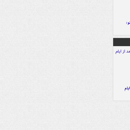
و:
یام