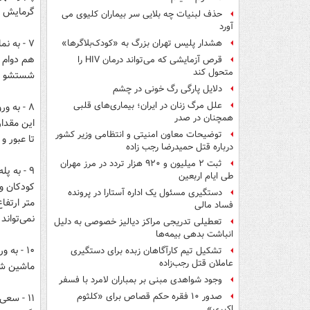
گرمایش ا
حذف لبنیات چه بلایی سر بیماران کلیوی می
آورد
۷ - به 
هشدار پلیس تهران بزرگ به «کودک‌بلاگرها»
هم دوام و
قرص آزمایشی که می‌تواند درمان HIV را
متحول کند
شستشو و 
دلایل پارگی رگ خونی در چشم
علل مرگ زنان در ایران؛ بیماری‌های قلبی
۸ - به 
همچنان در صدر
توضیحات معاون امنیتی و انتظامی وزیر کشور
تا عبور و
درباره قتل حمیدرضا رجب زاده
ثبت ۲ میلیون و ۹۲۰ هزار تردد در مرز مهران
۹ - به پ
طی ایام اربعین
دستگیری مسئول یک اداره آستارا در پرونده
فساد مالی
نمی‌تواند
تعطیلی تدریجی مراکز دیالیز خصوصی به دلیل
انباشت بدهی بیمه‌ها
۱۰ - به
تشکیل تیم کارآگاهان زبده برای دستگیری
عاملان قتل رجب‌زاده
ماشین شما
وجود شواهدی مبنی بر بمباران لامرد با فسفر
صدور ۱۰ فقره حکم قصاص برای «کلثوم
۱۱ - سع
اکبری»