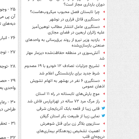
دوران بارداری مجاز است؟
۲۵ - و
چرا تابستان فصل محبوب میکروب‌هاست؟
آن پی می‌
دستگیری قاتل فراری در نوشهر
دبه‌های 
دستگیری عامل انتشار مطالب توهین‌آمیز
علیه زائران اربعین در فضای مجازی
۲۶ - انباری هم یکی از ضروریات یک خانه مسکونی مطلوب است.
بازدید وزیر نیرو از روند برق‌رسانی به واحدهای
صنعتی بازسازی‌شده
۲۷ - توجه به فشار گاز و کیفیت و چگونگی لوله کشی گاز در داخل ساختمان.
آتش‌سوزی در منطقه حفاظت‌شده دیزمار مهار
شد
۲۸ -توجه به کیفیت وچگونگی لوله کشی آب در داخل ساختمان.
تشریح جزئیات تصادف ۱۲ خودرو با ۱۹ مصدوم
شرط جدید برای بازنشستگی اعلام شد
۲۹ - ح
دستگیری ۶ نفر در بهشهر به اتهام تشویش
اذهان عمومی
واحدی به 
موج بارش‌های تابستانه در راه ۱۱ استان
راز مرگ مرد ۷۲ ساله در تهرانپارس فاش شد
۳۰ - ر
طراحی درس
قابی زیبا از قلعه بابک آذربایجان شرقی
نمایی زیبا از طبیعت بکر استان گیلان
۳۱ - تحقیقات محلی برای اطمینان از امنیت و رفتارهای محیطی افراد محله.
سناریوی بلاگر زن برای قتل شوهرش
اهمیت تشخیص زودهنگام بیماری‌های
دریچه‌ای قلب
۳۲ - حصول اطمینان از رعایت نکات ایمنی در انشعابات و تاسیسات برق، گاز و آب ساختمان.