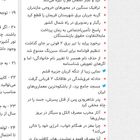
گرد و غبار آسمان قم را تیره می‌کند
ترافیک سنگین در محورهای خروجی مازندران
۱۹ - توجه به فشار برق و میزان کیفیت روشنایی، سیم کشی ها و مانند اینها داشته باشید.
گربه جریان برق شهرستان فریمان را قطع کرد
رگبار و رعدوبرق در راه شمال کشور
۲۰ - اگ
پاسخ تأمین‌اجتماعی به زمان پرداخت
باشند. چو
مابه‌التفاوت حقوق بازنشستگان
نور آشپزخ
برخورد پراید با تیر برق ۲ فوتی بر جای گذاشت
وجود داش
تنظیم قولنامه برای اسناد سبزرنگ ممنوع شد
از حذف نام همسر تا تغییر نام خانوادگی؛ اما و
۲۱ - به جنس کفپوش‌ها دقت کنید.
اگرهای تعویض شناسنامه
نمایی زیبا از تنگه کریان جزیره قشم
حادثه غرق‌شدگی در طاقانک ۲ قربانی گرفت
می‌توانید
مسجد جامع یزد، از باشکوه‌ترین معماری‌های
مناسب با
ایران
پدر شاهرودی پس از قتل پسرش، جسد را در
چاه مخفی کرد
۲۳ - ب
آثار مخرب مصرف الکل و سیگار در بروز
سال از ر
بیماری‌ها
چرا مغز در هنگام خواب، انرژی خود را خالی
۲۴ - ل
می‌کند؟
تا احتمال
آیا مصرف قهوه و نوشیدنی‌های کافئین‌دار در