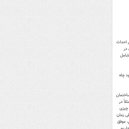
ل احداث
 در
شامل
د چاه
ساختمان
اً در
 چیزی
ی زمان
، موفق
چاریم