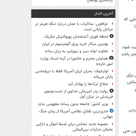
آزادسازی بوکمال
آخرین اخبار
ایی که
عراقچی: مذاکرات با عمان درباره تنگه هرمز در
مراحل پایانی است
لحظه فوران آتشفشان پوپوکتپتل مکزیک
بهترین مراکز خرید ورق آلومینیوم در ایران
ایت شود.
تفاوت لوله سبز و نیوپایپ به زبان ساده
اشد. عرض راه پله‌ها نیز باید حداقل۹۰ سانتی متر باشد
همایش محرم و عاشورا در آینه اسناد وزارت
امور خارجه
اولیانوف: بحران ایران-آمریکا فقط با دیپلماسی
 برای
پایان می‌یابد
کمک می‌کند. یک پله استاندارد باید حداقل ۳۰ سانتی متر عرض و ۱۸ سانتی
صلاح ترک‌ها را پولدار کرد
م
روایت پدر امیرعلی جداوی از جست‌وجوی
فرزندش در میان آوار
وزیر کشور: جامعه بدون رسانه مفهومی ندارد
ردن
جدی‌ترین تقابل نظامی آمریکا از زمان جنگ
جهانی
مصوبه جدید مجلس برای ضبط اموال و دارایی
عاملان جنایات بین‌المللی
چون حتی