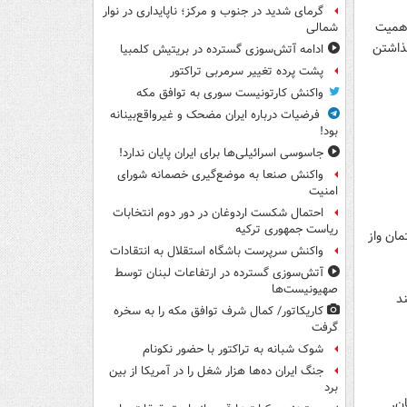
گرمای شدید در جنوب و مرکز؛ ناپایداری در نوار
 اهمیت
شمالی
گذاشتن
ادامه آتش‌سوزی گسترده در بریتیش کلمبیا
پشت پرده تغییر سرمربی تراکتور
واکنش کارتونیست سوری به توافق مکه
فرضیات درباره ایران مضحک و غیرواقع‌بینانه
بود!
جاسوسی اسرائیلی‌ها برای ایران پایان ندارد!
واکنش صنعا به موضع‌گیری خصمانه شورای
امنیت
احتمال شکست اردوغان در دور دوم انتخابات
ریاست جمهوری ترکیه
مان واز
واکنش سرپرست باشگاه استقلال به انتقادات
آتش‌سوزی گسترده در ارتفاعات لبنان توسط
صهیونیست‌ها
د
کاریکاتور/ کمال شرف توافق مکه را به سخره
گرفت
شوک شبانه به تراکتور با حضور نکونام
جنگ ایران ده‌ها هزار شغل را در آمریکا از بین
برد