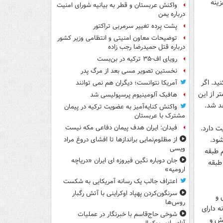
زینه
واکنش عربستان و قطر به بیانیه شورای امنیت
درباره یمن
پشت پرده تغییر سرمربی تراکتور
توضیحات معاون امنیتی و انتظامی وزیر کشور
درباره قتل حمیدرضا رجب زاده
رویای اف-۳۵ ترکیه در بن‌بست
نخستین تصویر مسی بعد از مرگ پدر
ید. اگر
آمریکا نتوانست؛ دیگران هم نمی توانند
وب ۱۵ تا ۳۰ واحد است. کمتر از این
هافبک آلومینیوم پرسپولیسی شد
د شد.
واکنش کنایه‌آمیز به عضویت ترکیه در پیمان
مشترک با عربستان
ت دارد.
فیدان: ایران هدف پیمان دفاعی مکه نیست
شود.
از مظلوم‌نمایی براندازها تا افشای دروغ مراد
ویسی
م طبقه
جان دوباره نگین فیروزه ای ایران «دریاچه
طبقه
ارومیه»
اعتراف جالب یک رسانه آمریکایی به شکست
سرنگون‌کردن پهپاد اوکراینی با آتش رگبار
 و
روس‌ها
ه دارای
شوخی حاج‌قاسم با خبرنگار در عملیات
یش و