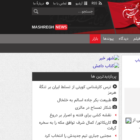
RSS
آرشیو
تماس با ما
دربارهٔ ما
MASHREGH
NEWS
یلم
دیدگاه
پیوندها
بازار
اپ
پربازدیدترین ها
ترس کارشناس کویتی از تسلط ایران بر تنگۀ
هرمز
طبیعت بکر جاده اسالم به خلخال
شکار تمساح در مالزی
نقشه کشی برای فتنه و اصرار بر دروغ
 از
کاریکاتور/ کمال شرف توافق مکه را به سخره
گرفت
مجتبی جباری تیم جدیدش را انتخاب کرد