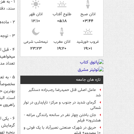
۱ - به ه
سند، دفتر
اذان صبح
طلوع آفتاب
اذان ظهر
۱۲:۱۰
۰۵:۱۸
۰۳:۴۴
۲ - ماده‌ها و تبصره‌های متن قرارداد و مبایعه نامه خرید را دقیق بخوانید.
۳ - توجه به پایداری و مقاومت سازه ساختمان در برابر حوادث طبیعی و... داشته باشید.
غروب خورشید
اذان مغرب
نیمه‌شب شرعی
۲۳:۲۳
۱۹:۲۰
۱۹:۰۱
۴ - قبل 
تعداد مد
۵ - به 
تازه های جامعه
مخصوصاٌ ا
عامل اصلی قتل حمیدرضا رجب‌زاده دستگیر
بهترین حا
شد
است. الب
گرمای شدید در جنوب و مرکز؛ ناپایداری در نوار
راهروی م
شمالی
جان باختن چهار نفر در سانحه رانندگی مراغه -
۶ - یکی
هشترود+ فیلم
گرمایش آن
حریق در شهرک صنعتی نصیرآباد با یک فوتی و
پنجره ته
۱۰ مصدوم+ فیلم