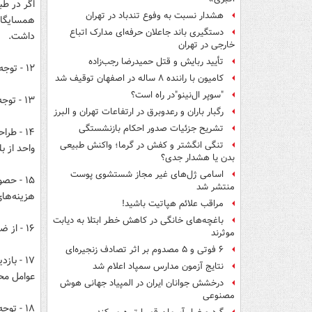
اگر در طب
هشدار نسبت به وفوع تندباد در تهران
همسایگان
دستگیری باند جاعلان حرفه‌ای مدارک اتباع
داشت.
خارجی در تهران
تأیید ربایش و قتل حمیدرضا رجب‌زاده
۱۲ - توجه به طراحی نقشه‌های معماری و کمک گرفتن از مشاوران و متخصصین این رشته لازم است.
کامیون با راننده ۸ ساله در اصفهان توقیف شد
"سوپر ال‌نینو"در راه است؟
۱۳ - توجه به نوع کاربری در اصل سند یا مبایعه نامه داشته باشید.
رگبار باران و رعدوبرق در ارتفاعات تهران و البرز
تشریح جزئیات صدور احکام بازنشستگی
۱۴ - طراحی نقشه معماری به منظور حصول اطمینان از ارتباطات صحیح بین اجزای مختلف هر
تنگی انگشتر و کفش در گرما؛ واکنش طبیعی
واحد از ب
بدن یا هشدار جدی؟
اسامی ژل‌های غیر مجاز شستشوی پوست
۱۵ - حص
منتشر شد
هزینه‌ها
مراقب علائم هپاتیت باشید!
باغچه‌های خانگی در کاهش خطر ابتلا به دیابت
۱۶ - از ضد صوت بودن یا راههای کاهش ورود صدا به داخل ساختمان اطمینان حاصل کنید.
موثرند
۶ فوتی و ۵ مصدوم بر اثر تصادف زنجیره‌ای
۱۷ - با
نتایج آزمون مدارس سمپاد اعلام شد
عوامل مح
درخشش جوانان ایران در المپیاد جهانی هوش
مصنوعی
۱۸ - توجه به کیفیت ضروری‌ترین مایع زندگی یعنی آب مصرفی و آشامیدنی منطقه داشته باشید.