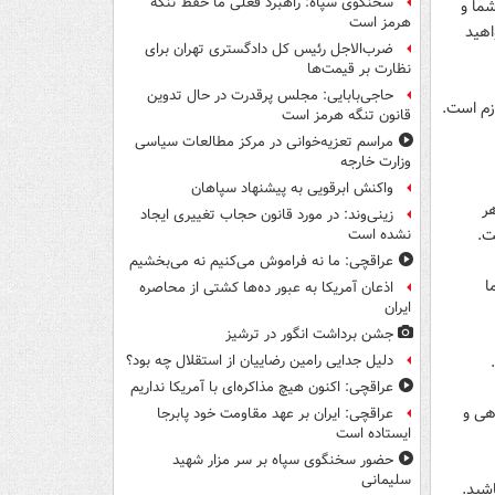
سخنگوی سپاه: راهبرد فعلی ما حفظ تنگه
شما و
هرمز است
اهید
ضرب‌الاجل رئیس کل دادگستری تهران برای
نظارت بر قیمت‌ها
حاجی‌بابایی: مجلس پرقدرت در حال تدوین
قانون تنگه هرمز است
مراسم تعزیه‌خوانی در مرکز مطالعات سیاسی
وزارت خارجه
واکنش ابرقویی به پیشنهاد سپاهان
زینی‌وند: در مورد قانون حجاب تغییری ایجاد
ت.
نشده است
عراقچی: ما نه فراموش می‌کنیم نه می‌بخشیم
ا
اذعان آمریکا به عبور ده‌ها کشتی از محاصره
ایران
جشن برداشت انگور در ترشیز
دلیل جدایی رامین رضاییان از استقلال چه بود؟
عراقچی: اکنون هیچ مذاکره‌ای با آمریکا نداریم
دهی و
عراقچی: ایران بر عهد مقاومت خود پابرجا
ایستاده است
حضور سخنگوی سپاه بر سر مزار شهید
سلیمانی