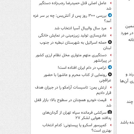
عامل اصلی قتل حمیدرضا رجب‌زاده دستگیر
شد
بررسی ۳۰۰ روز پس از آتش‌بس: چه بر سر غزه
آمد؟
نشمین
مرد سال والیبال آسیا انتخاب شد
در مورد
عادی‌سازی تولید زیرزمینی در نمایش خانگی
انه
حمله اسرائیل به شهرستان نبطیه در جنوب
لبنان
دستگیری متهم متواری مخل نظام ارزی کشور
در پیرانشهر
ترامپ در دام ایران افتاده است!
ارند و
رونمایی از کتاب محرم و عاشورا با حضور
عراقچی
ری آن‌ها
ارتش یمن: تاسیسات آرامکو را در جیزان هدف
قرار دادیم
قیمت خودرو همچنان در سطوح بالا؛ بازار قفل
 چند
شد
سرکشی فرمانده سپاه تهران از گردان‌های
پدافند هوایی لشکر ۲۷
ده باشد
کمپرسور اسکرو یا پیستونی: کدام انتخاب
بهتری است؟