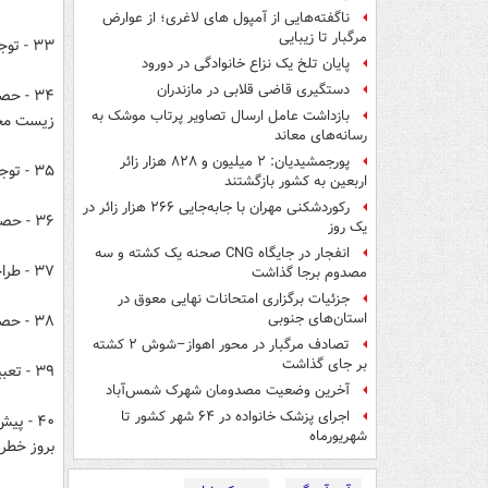
ناگفته‌هایی از آمپول های لاغری؛ از عوارض
مرگبار تا زیبایی
۳۳ - توجه به موارد دفع زباله و شیوه‌های دفع زباله مانند شوتینگ زباله در برج‌ها.
پایان تلخ یک نزاع خانوادگی در دورود
دستگیری قاضی قلابی در مازندران
۳۴ - ح
بازداشت عامل ارسال تصاویر پرتاب موشک به
زیست مح
رسانه‌های معاند
پورجمشیدیان: ۲ میلیون و ۸۲۸ هزار زائر
۳۵ - توجه به کیفیت و چگونگی نصب درب‌های ورودی، خروجی و داخلی.
اربعین به کشور بازگشتند
رکوردشکنی مهران با جابه‌جایی ۲۶۶ هزار زائر در
۳۶ - حصول اطمینان از طراحی درست و اجرای صحیح عایقکاری‌های رطوبتی.
یک روز
انفجار در جایگاه CNG صحنه یک کشته و سه
۳۷ - طراحی درست و اجرای صحیح عایقکاری‌های حرارتی، به منظور جلوگیری از تبادل حرارت.
مصدوم برجا گذاشت
جزئیات برگزاری امتحانات نهایی معوق در
استان‌های جنوبی
۳۸ - حصول اطمینان از ایمن بودن ساختمان در مقابل آتش سوزی.
تصادف مرگبار در محور اهواز–شوش ۲ کشته
بر جای گذاشت
۳۹ - تعبیه وسایل اطفای حریق، بسته به مورد از نصب کپسول تا لوله کشی اطفای حریق.
آخرین وضعیت مصدومان شهرک شمس‌آباد
اجرای پزشک خانواده در ۶۴ شهر کشور تا
۴۰ - پ
شهریورماه
بروز خطر.