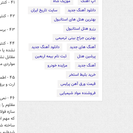
آپ آهنگ
موزیک شاه
۴۱ - کنترل نقشه نمای ساختمان و اجرای آن‌ها چه از نظر ایمنی چه از لحاظ حفاظتی.
دانلود آهنگ جدید
سایت تاریخ ایران
۴۲ - کنترل نقشه‌های نمای ساختمان از نظر زیبایی و تناسب آن با محیط اطراف.
بهترین هتل های استانبول
رزرو هتل استانبول
۴۳ - برسی و کنترل پرونده آزمایشگاهی مصالح مصرفی در سازه ساختمان.
بهترین جراح بینی ترمیمی
۴۴ - ک
آهنگ های جدید
دانلود آهنگ جدید
نشده یا د
پرشین هتل
ثبت نام بیمه اربعین
مقابل نش
مواردی ما
آهنگ جدید
مزایده خودرو
خرید بلیط استخر
۴۵ - ا
قیمت ورق آهن پرایس
ارت و برق
فروشنده مواد شیمیایی
۴۶ - ن
مقاوم را 
سازه فولا
که مهم اس
ساخته شدن
شده‌ایم س