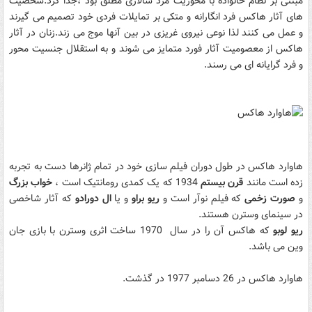
مبتنی بر نظام خانواده با محوریت مرد سالاری مطلق بود ،جدا کرد.شخصیت
های آثار هاکس فرد انگارانه و متکی بر تمایلات فردی خود تصمیم می گیرند
و عمل می کنند لذا نوعی نیروی غریزی در بین آنها موج می زند.زنان در آثار
هاکس از معصومیت آثار فورد متمایز می شوند و به استقلال جنسیت محور
و فرد گرایانه ای می رسند.
هاوارد هاکس در طول دوران فیلم سازی خود در تمام ژانرها دست به تجربه
زده است مانند
قرن بیستم
1934 که یک کمدی رومانتیک است ،
خواب بزرگ
و
صورت زخمی
که فیلم نوآر است و
ریو براو
و یا
ال دورادو
که آثار شاخصی
در سینمای وسترن هستند.
ریو لوبو
که هاکس آن را در سال 1970 ساخت اثری وسترن با بازی جان
وین می باشد.
هاوارد هاکس در 26 دسامبر 1977 در گذشت.