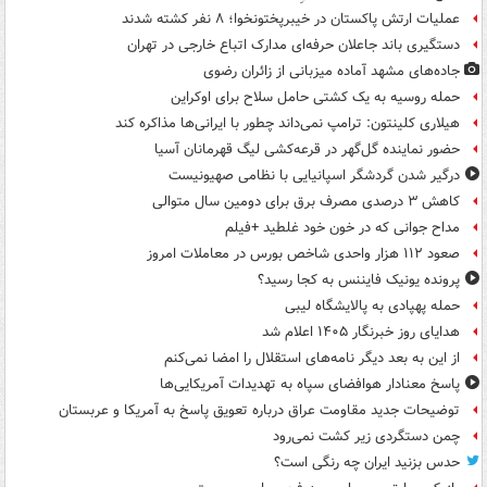
عملیات ارتش پاکستان در خیبرپختونخوا؛ ۸ نفر کشته شدند
دستگیری باند جاعلان حرفه‌ای مدارک اتباع خارجی در تهران
جاده‌های مشهد آماده میزبانی از زائران رضوی
حمله روسیه به یک کشتی حامل سلاح برای اوکراین
هیلاری کلینتون: ترامپ نمی‌داند چطور با ایرانی‌ها مذاکره کند
حضور نماینده گل‌گهر در قرعه‌کشی لیگ قهرمانان آسیا
درگیر شدن گردشگر اسپانیایی با نظامی صهیونیست
کاهش ۳ درصدی مصرف برق برای دومین سال متوالی
مداح جوانی که در خون خود غلطید +فیلم
صعود ۱۱۲ هزار واحدی شاخص بورس در معاملات امروز
پرونده یونیک فایننس به کجا رسید؟
حمله پهپادی به پالایشگاه لیبی
هدایای روز خبرنگار ۱۴۰۵ اعلام شد
از این به بعد دیگر نامه‌های استقلال را امضا نمی‌کنم
پاسخ معنادار هوافضای سپاه به تهدیدات آمریکایی‌ها
توضیحات جدید مقاومت عراق درباره تعویق پاسخ به آمریکا و عربستان
چمن دستگردی زیر کشت نمی‌رود
حدس بزنید ایران چه رنگی است؟