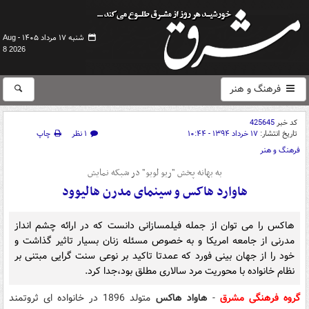
شنبه ۱۷ مرداد ۱۴۰۵ -
Aug
8 2026
فرهنگ و هنر
کد خبر
425645
تاریخ انتشار:
۱۷ خرداد ۱۳۹۴ - ۱۰:۴۴
۱ نظر
چاپ
فرهنگ و هنر
به بهانه پخش "ریو لوبو" در شبکه نمایش
هاوارد هاکس و سینمای مدرن هالیوود
هاکس را می توان از جمله فیلمسازانی دانست که در ارائه چشم انداز
مدرنی از جامعه امریکا و به خصوص مسئله زنان بسیار تاثیر گذاشت و
خود را از جهان بینی فورد که عمدتا تاکید بر نوعی سنت گرایی مبتنی بر
نظام خانواده با محوریت مرد سالاری مطلق بود،جدا کرد.
گروه فرهنگی مشرق
-
هاواد هاکس
متولد 1896 در خانواده ای ثروتمند