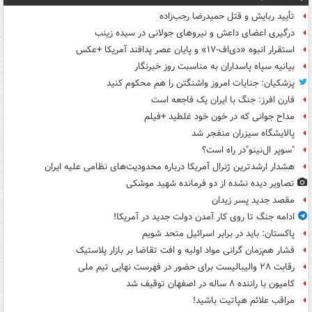
تأیید ربایش و قتل حمیدرضا رجب‌زاده
درگیری اعضای داعش و نیروهای جولانی در سیده زینب
استقرار انبوه «دی‌اف‑۱۷» و پایان عصر پدافند آمریکا +عکس
بیانیه سپاه پاسداران به مناسبت روز خبرنگار
پزشکیان: جنایات امروز واشنگتن را هم محکوم کنید
فارن افرز: جنگ با ایران یک فاجعه است
مداح جوانی که در خون خود غلطید +فیلم
پالایشگاه سیزران منفجر شد
"سوپر ال‌نینو"در راه است؟
هشدار ارشدترین ژنرال آمریکا درباره محدودیت‌های نظامی علیه ایران
تصاویر دیده‌ نشده از دو فرمانده شهید موشکی
مقصد جدید پسر زیدان
ادامه جنگ تا روی کار آمدن دولت جدید در آمریکا!
پاکستان: باید در برابر اسرائیل متحد شویم
فشار هم‌زمان گرانی مواد اولیه و افت تقاضا بر بازار پلاستیک
رقابت ۲۸ والیبالیست برای حضور در فهرست نهایی تیم ملی
کامیون با راننده ۸ ساله در اصفهان توقیف شد
مراقب علائم هپاتیت باشید!