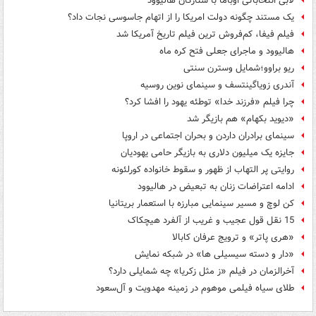
لابی انتخاباتی اوباما با ستارگان هالیوود
یک مستند چگونه دولت امریکا را از اتهام جاسوسی نجات داد؟
فیلم فیفا، کم‌فروش ترین فیلم تاریخ آمریکا شد
هالیوود و ماجرای جعلی فتح کره ماه
ریو براوو؛شمایل وسترن سنتی
آندری زویاگینتسف و سینمای نوین روسیه
چرا فیلم «فرزند خدا» توطئه یهود را افشا کرد؟
«دیوید بکهام» هم بازیگر شد
سینمای برادران داردن و بحران اجتماعی در اروپا
جایزه یک میلیون دلاری به بازیگر حامی یهودیان
روایتی پر التهاب از ظهور و سقوط خانواده کورلئونه
ادامه اعتراضات زنان به تبعیض در هالیوود
کن لوچ و مسیر سینمایی مبارزه با استعمار بریتانیا
15 نقل قول عجیب و غریب از آلفرد هیچکاک
«هری پاتر» و ترویج عرفان کابالا
«دار و دسته سیسیلی ها» در شبکه نمایش
آخرالزمان در فیلم «ز مثل زکریا» چه شمایلی دارد؟
طلای سیاه فیلمی موهوم در زمینه مهدویت و آل‌سعود