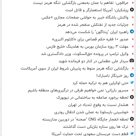
عراقچی: تفاهم با عمان به‌معنی بازگشایی تنگه هرمز نیست
پزشکیان: آمریکا استعمارگر و قاتل است
واکنش باشگاه خیبر به حواشی صفحات مجازی +عکس
جزئیات جدید از نفتکش منفجر شده در هرمز
راهبرد ایران "پنتاگون" را شکست می‌دهد
صدور ۱۰ فقره حکم قصاص برای «کلثوم اکبری»
مهلت ۳ روزه سازمان بورس به هلدینگ خلیج فارس
وکیل ترامپ در پرونده حق‌السکوت، وزیر دادگستری شد
سردار علی عظمایی در کنار دو فرمانده شهید
بازگشایی تنگه هرمز منوط به پذیرش شروط ایران از سوی آمریکاست
روز خبرنگار نامبارک!
حتی اوکراین هم به ترکیه حمله کرد
مسرور بارزانی: نمی خواهیم طرفی در درگیری‌های منطقه باشیم
لحظه برخورد صاعقه به ساختمانی در نیویورک
هشدار نسبت به وفوع تندباد در تهران
خوشبینی بارسلونا به عملی شدن انتقال رودری
لحظه انفجار جایگاه CNG "صحنه" در دوربین مداربسته
ترک ها روی ستاره بلژیکی دست گذاشتند
قطع دست عربستان سعودیِ تحت حمایت آمریکا