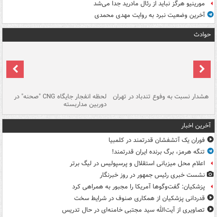
مورینیو هرگز نباید از رئال مادرید جدا می‌شد
آخرین وضعیت نبرد به روایت مهدی محمدی
حوادث
ای
هشدار نسبت به وفوع تندباد در تهران
لحظه انفجار جایگاه CNG "صحنه" در
دس
دوربین مداربسته
ات
آخرین اخبار
فوران یک آتشفشان قدرتمند در کلمبیا
تنگه هرمز، برگ برنده ایران قدرتمند!
اعلام محل میزبانی استقلال و پرسپولیس در لیگ برتر
نشست خبری رئیس جمهور در روز خبرنگار
پزشکیان: گفت‌وگوها آمریکا را مجبور به همراهی کرد
قدردانی پزشکیان از همکاری صنوف در شرایط سخت
تصاویری از آیت‌الله سید مجتبی خامنه‌ای در حال تدریس