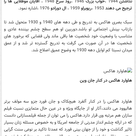
نداشتن
1944 ،
خواب بزرگ
1946 ،
رود سرخ
1948 ،
آقایان موطلایی ها را
ترجیح می دهند
1953 ،
ریوبراو
1959 ،
ال دورادو
1976 ،اشاره نمود.
سبک بصری هاکس به تدریج و طی دهه های 1940 و 1930 متحول شد تا
بازتاب بینش اجتماعی او باشد.دوربین او هم سطح چشم بیننده عادی و
متناسب با وضعیت خود شخصیت ها باقی ماند ولی فضایی که برخورد های
شخصیت ها در آن صورت می گرفت به تدریج گسترده تر شد و از عمق
میدان نسبتا کم اوایل دهه 1930 به وضوح عمیق اصلاح شد.
هاوارد هاکس در کنار جان وین
هاوارد هاکس را در کنار آلفرد هیچکاک و جان فورد جزو سه مولف برتر
هالیوود می دانند،آثار او از جایگاه ویژه و در عین حال متمایزی نسبت فیلم
سازان هم مرتبه وی قرار دارد.هاکس را می توان از جمله فیلمسازانی دانست
که در ارائه چشم انداز مدرنی از جامعه امریکا و به خصوص مسئله زنان بسیار
تاثیر گذاشت و خود را از جهان بینی فورد که عمدتا تاکید بر نوعی سنت گرایی