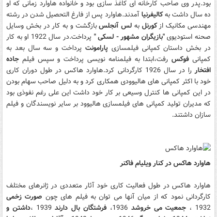
بود.پدر وی صاحب کارخانه ای کاغذ سازی بود و خانواده هاوارد زمانی که او
ده سال داشت به
کالیفرنیا
آمدند.هاوارد پس از فارغ التحصیل شدن در رشته
مهندسی مکانیک از
کورنل
به
لس آنجلس
بازگشت و به کار در بخش وسایل
صحنه استودیوی
"بازیگران مشهور - لسکی "
پرداخت.در سال 1922 او به کار
در بخش داستان کمپانی فیلمسازی
پارامونت
پرداخت و سه سال بعد به
کمپانی
فوکس
رفت،ابتدا به فیلمنامه نویسی پرداخت و سپس فیلم
جاده
افتخار
را در سال 1926 کارگردانی کرد.هاوارد هاکس در طول دوران کاری
خود با اکثر کمپانی های هالیوودی همکاری کرد و به دلیل صاحب سهام بودن
در این کمپانی ها کنترل وسیعی بر کار خود داشت این علی رغم نفوذی بود
که مدیران تولید کمپانی های فیلمسازی هالیوود بر سایر نویسندگان و فیلم
سازان داشتند.
هاوارد هاکس در کنار ویلیام فاکنر
هاوارد هاکس در طول فعالیت کاری خود آثار متعددی در ژانرهای مختلف
کارگردانی نمود که از میان آنها می توان به فیلم های چون
صورت زخمی
1932 ،
جمعیت می خروشد
1936،
فرشتگان بال دارند
1939 ،
داشتن و