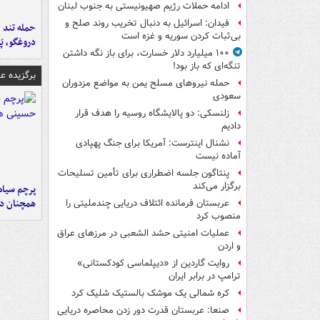
ادامه حملات رژیم صهیونیستی به جنوب لبنان
فیدان: اسرائیل به دنبال تخریب روند صلح و
حمله تند ف
بی‌ثبات کردن سوریه و غزه است
دروغگو، پَ
۱۰۰ میلیارد دلار خسارت، برای باز نگه داشتن
تنگه‌ای که باز بود!
برگزیده 
حمله نیروهای مسلح یمن به مواضع مزدوران
سعودی
زلنسکی: دو پالایشگاه روسیه را هدف قرار
دادیم
نشنال اینترست: آمریکا برای جنگ پهپادی
آماده نیست
پنتاگون جلسه اضطراری برای تأمین تسلیحات
برگزار می‌کند
پرچم سیاه
همچنان در
عربستان فرمانده ائتلاف دریایی چندملیتی را
منصوب کرد
عملیات امنیتی حشد الشعبی در مرزهای عراق
و اردن
روایت گاردین از «دیپلماسی کودکستانی»
ترامپ در برابر ایران
کره شمالی یک موشک بالستیک شلیک کرد
صنعا: عربستان قدرت دور زدن محاصره دریایی