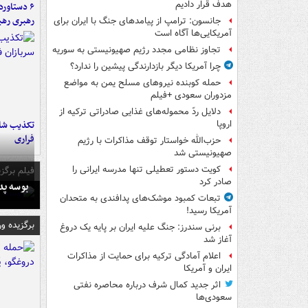
هدف قرار دادیم
رهبری رهب
جانسون: ترامپ از پیامدهای جنگ با ایران برای
آمریکایی‌ها آگاه است
تجاوز نظامی مجدد رژیم صهیونیستی به سوریه
چرا آمریکا دیگر بازدارندگی پیشین را ندارد؟
حمله کوبنده نیروهای مسلح یمن به مواضع
مزدوران سعودی +فیلم
دلایل ردّ محموله‌های غذایی صادراتی ترکیه از
تکذیب شای
اروپا
فراری
حزب‌الله خواستار توقف مذاکرات با رژیم
صهیونیستی شد
کویت دستور تعطیلی تنها مدرسه ایرانی را
فیلم برگزی
صادر کرد
بوسه‌ پ
تبعات کمبود موشک‌های پدافندی به متحدان
آمریکا رسید!
برگزیده و
برنی سندرز: جنگ علیه ایران بر پایه یک دروغ
آغاز شد
اعلام آمادگی ترکیه برای حمایت از مذاکرات
ایران و آمریکا
اثر جدید کمال شرف درباره محاصره نفتی
سعودی‌ها