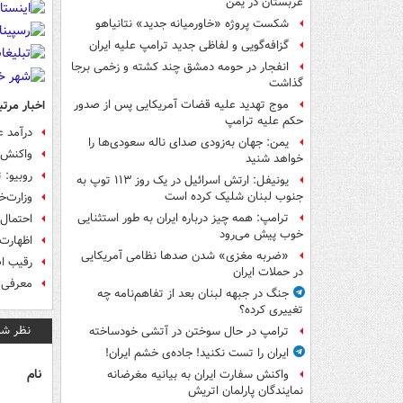
عربستان در یمن
شکست پروژه «خاورمیانه جدید» نتانیاهو
گزافه‌گویی و لفاظی جدید ترامپ علیه ایران
انفجار در حومه دمشق چند کشته و زخمی برجا
گذاشت
اخبار مرتب
موج تهدید علیه قضات آمریکایی پس از صدور
حکم علیه ترامپ
درآمد ع
یمن: جهان به‌زودی صدای ناله سعودی‌ها را
واکنش ت
خواهد شنید
روبیو: 
یونیفل: ارتش اسرائیل در یک روز ۱۱۳ توپ به
جنوب لبنان شلیک کرده است
وزارت‌خ
ترامپ: همه چیز درباره ایران به طور استثنایی
احتمال 
خوب پیش می‌رود
اظهارت تند مدیر 
«ضربه مغزی» شدن صدها نظامی آمریکایی
رقیب ا
در حملات ایران
معرفی 
جنگ در جبهه لبنان بعد از تفاهم‌نامه چه
تغییری کرده؟
نظر شم
ترامپ در حال سوختن در آتشی خودساخته
ایران را تست نکنید! جاده‌ی خشم ایران!
نام
واکنش سفارت ایران به بیانیه مغرضانه
نمایندگان پارلمان اتریش