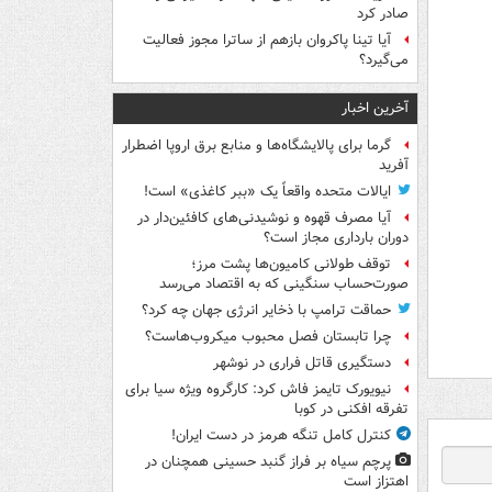
صادر کرد
آیا تینا پاکروان بازهم از ساترا مجوز فعالیت
می‌گیرد؟
آخرین اخبار
گرما برای پالایشگاه‌ها و منابع برق اروپا اضطرار
آفرید
ایالات متحده واقعاً یک «ببر کاغذی» است!
آیا مصرف قهوه و نوشیدنی‌های کافئین‌دار در
دوران بارداری مجاز است؟
توقف طولانی کامیون‌ها پشت مرز؛
صورت‌حساب سنگینی که به اقتصاد می‌رسد
حماقت ترامپ با ذخایر انرژی جهان چه کرد؟
چرا تابستان فصل محبوب میکروب‌هاست؟
دستگیری قاتل فراری در نوشهر
نیویورک تایمز فاش کرد: کارگروه ویژه سیا برای
تفرقه افکنی در کوبا
کنترل کامل تنگه هرمز در دست ایران!
پرچم سیاه بر فراز گنبد حسینی همچنان در
اهتزاز است