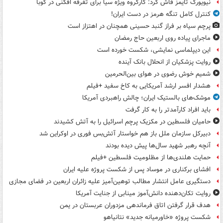
نیویورک تایمز فاش کرد: کارگروه ویژه سیا برای تفرقه افکنی در کوبا
کنترل کامل تنگه هرمز در دست ایران!
پرچم سیاه بر فراز گنبد حسینی همچنان در اهتزاز است
ماجرای پیاده روی اربعین حاج رمضان
این دیپلماسی نمایشی، شکست خورده است
روایت پزشکیان از انحلال بانک آینده
شمیم خوش رضوی در هوای بین‌الحرمین
هشدار افسر ارشد آمریکایی به کاخ سفید +فیلم
موشک‌های بالستیک ایران؛ چالش راهبردی آمریکا
باید افراد کارآمدتر را به کار گرفت
حامیان فلسطین در مکزیک پرچم اسرائیل را به آتش کشیدند
دبیرکل سازمان ملل باز هم خواستار آتش‌بس فوری در اوکراین شد
آنچه رهبر شهید سال‌ها پیش دیده بودند
حمایت هلندی‌ها از مظلومیت فلسطین +فیلم
افشای برکناری در موساد پس از شکست پروژه علیه ایران
دستگیری عامل انتشار مطالب توهین‌آمیز علیه زائران اربعین در فضای مجازی
روایت تکان‌دهنده دانش‌آموز مینابی از جنایت آمریکا
هدف قرار گرفتن اتاق‌ فرماندهی مزدوران عربستان در یمن
شکست پروژه «خاورمیانه جدید» نتانیاهو