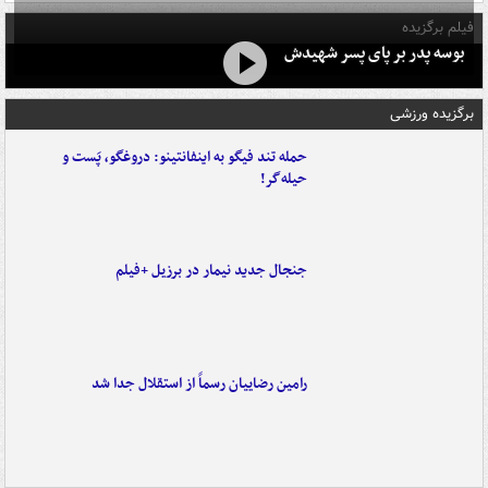
فیلم برگزیده
بوسه‌ پدر بر پای پسر شهیدش
برگزیده ورزشی
حمله تند فیگو به اینفانتینو: دروغگو، پَست‌ و
حیله‌گر!
جنجال جدید نیمار در برزیل +فیلم
رامین رضاییان رسماً از استقلال جدا شد