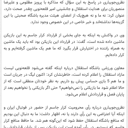
نظری‌جویباری در پاسخ به این سؤال که مذاکره با پرویز مظلومی و علیرضا
منصوریان برای هدایت استقلال و جانشینی امیر قلعه‌نویی چقدر صحت دارد،
عنوان کرد: نه ما و نه هیچ‌یک از اعضای هیئت مدیره باشگاه صحبتی با این
گزینه‌ها نداشته‌اند و خبر خاصی در این خصوص وجود ندارد.
وی در واکنش به اینکه به جای بخشی از قرارداد کرار جاسم به این بازیکن
ماشین داده شده است، گفت: در قرارداد این بازیکن بود که باید یک ماشین
به همراه راننده در اختیارش قرار بگیرد که ما هم یک ماشین گرفته‌ایم و به
کرار داده‌ایم.
معاون ورزشی باشگاه استقلال درباره اینکه گفته می‌شود قلعه‌نویی لیست
مازاد استقلال را اعلام کرده است، خاطرنشان کرد: اکنون لیگ در جریان است
و ما هم 5 بازی حساس پیش رو داریم. به نظر خودتان منطقی است که از
حالا اعلام شود ما بازیکنی را نمی‌خواهیم؟ حتی اگر بازیکنی را نخواهیم بعد از
پایان فصل و قراردادش اعلام می‌شود.
نظری‌جویباری درباره رأی محرومیت کرار جاسم از حضور در فوتبال ایران و
اینکه آیا اعتراضی به این رأی دارند یا نه، اظهار داشت: ما به دنبال این بودیم
که منافع باشگاه استقلال حفظ شود که این‌گونه هم شد. ما حافظ منافع کرار
جاسم که نیستیم. در رأی آمده است این بازیکن پس از پایان قراردادش با