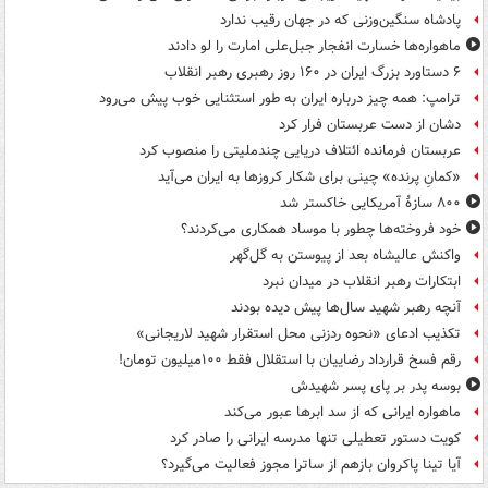
پادشاه سنگین‌وزنی که در جهان رقیب ندارد
ماهواره‌ها خسارت انفجار جبل‌علی امارت را لو دادند
۶ دستاورد بزرگ ایران در ۱۶۰ روز رهبری رهبر انقلاب
ترامپ: همه چیز درباره ایران به طور استثنایی خوب پیش می‌رود
دشان از دست عربستان فرار کرد
عربستان فرمانده ائتلاف دریایی چندملیتی را منصوب کرد
«کمانِ پرنده» چینی برای شکار کروزها به ایران می‌آید
۸۰۰ سازۀ آمریکایی خاکستر شد
خود فروخته‌ها چطور با موساد همکاری می‌کردند؟
واکنش عالیشاه بعد از پیوستن به گل‌گهر
ابتکارات رهبر انقلاب در میدان نبرد
آنچه رهبر شهید سال‌ها پیش دیده بودند
تکذیب ادعای «نحوه ردزنی محل استقرار شهید لاریجانی»
رقم فسخ قرارداد رضاییان با استقلال فقط ۱۰۰میلیون تومان!
بوسه‌ پدر بر پای پسر شهیدش
ماهواره ایرانی که از سد ابرها عبور می‌کند
کویت دستور تعطیلی تنها مدرسه ایرانی را صادر کرد
آیا تینا پاکروان بازهم از ساترا مجوز فعالیت می‌گیرد؟