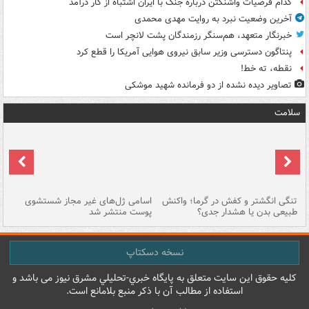
کدام فرضیات واشنگتن درباره جنگ با ایران اشتباه از کار درآمد
آخرین وضعیت نبرد به روایت مهدی محمدی
خبرنگار متعهد، هم‌سنگر رزمندگان پشت لانچر است
پنتاگون دسترسی وزیر سابق نیروی هوایی آمریکا را قطع کرد
نقطه، ته خط!
تصاویر دیده‌ نشده از دو فرمانده شهید موشکی
سلامت
تنگی انگشتر و کفش در گرما؛ واکنش
اسامی ژل‌های غیر مجاز شستشوی
مر
طبیعی بدن یا هشدار جدی؟
پوست منتشر شد
نسخه دسکتاپ
کليه حقوق اين سايت متعلق به پایگاه خبري-تحليلي مشرق نيوز می باشد و
استفاده از مطالب آن با ذکر منبع بلامانع است.