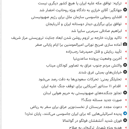
ترکیه: توافق مکه علیه ایران یا هیچ کشور دیگری نیست
جهانگیر: آقای خرازی به دادگاه ویژه روحانیت احضار شد
افشای رسوایی جاسوسی سازمان ملل برای رژیم صهیونیستی
توافق برای برگزاری دیدار دوستانه ایران و آذربایجان
ابراهیم صادقی سرمربی سایپا شد
تاکید وزارت خارجه بر لزوم روشن شدن ابعاد جنایت تروریستی مراز شریف
آماده سازی ضریح نورانی امیرالمومنین برا ایام پایانی صفر
تأیید ربایش و قتل حمیدرضا رجب‌زاده
آخرین وضعیت پرونده ساعدی‌نیا
واکنش مردم جنوب عراق به تصاویر کودکان میناب
خیابان‌های بمبئی غرق شدند
تحلیلگر یمنی: تحرکات سعودی‌ها به دقت رصد می‌شود
اقدام ۱۱ سناتور آمریکایی برای توقف جنگ علیه ایران
تجاوز جنگنده‌های صهیونیستی به حریم هوایی لبنان
صورت جدید مسئله جنگ؟!
دعوت مجدد عربستان از نخست‌وزیر عراق برای سفر به ریاض
پدیده اسرائیلی‌هایی که برای ایران جاسوسی می‌کنند، پایان ندارد!
فوران شدید آتشفشان فوئگو در گواتمالا
هدیه ویژه شهردار ترکیه‌ای به صلاح