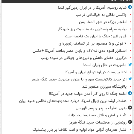
شاید روسیه، آمریکا را در ایران زمین‌گیر کند!
واکنش بقائی به خیالبافی ترامپ
انفجار بزرگ در شهر المخا یمن
بیانیه سپاه پاسداران به مناسبت روز خبرنگار
فارن افرز: جنگ با ایران یک فاجعه است
۶ فوتی و ۵ مصدوم بر اثر تصادف زنجیره‌ای
استقرار انبوه «دی‌اف‑۱۷» و پایان عصر پدافند آمریکا +عکس
درگیری اعضای داعش و نیروهای جولانی در سیده زینب
ماموریت در حال پایان است!
ادعای بسنت درباره توافق ایران و آمریکا
اثر جدید کارتونیست سوری با عنوان مدیریت جدید تنگه هرمز
پالایشگاه سیزران منفجر شد
ادامه جنگ تا روی کار آمدن دولت جدید در آمریکا!
هشدار ارشدترین ژنرال آمریکا درباره محدودیت‌های نظامی علیه ایران
بدون تعارف با پدر و پسر قهرمان
تأیید ربایش و قتل حمیدرضا رجب‌زاده
رونمایی از مختصات جدید تنگۀ هرمز
فشار هم‌زمان گرانی مواد اولیه و افت تقاضا بر بازار پلاستیک