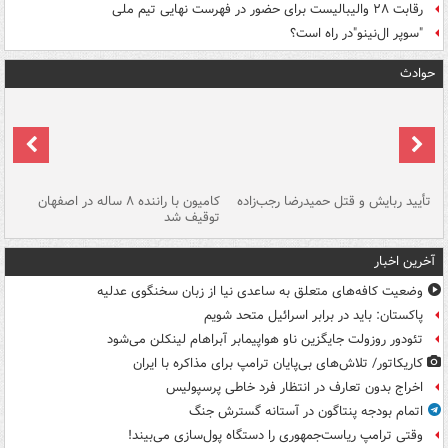
رقابت ۲۸ والیبالیست برای حضور در فهرست نهایی تیم ملی
"سوپر ال‌نینو"در راه است؟
حوادث
تأیید ربایش و قتل حمیدرضا رجب‌زاده
کامیون با راننده ۸ ساله در اصفهان
"س
توقیف شد
آخرین اخبار
وضعیت کافه‌های متعلق به ساعدی نیا از زبان سخنگوی عدلیه
پاکستان: باید در برابر اسرائیل متحد شویم
تئودور روزولت جایگزین ناو هواپیمابر آبراهام لینکلن می‌شود
کاریکاتور/ تلاش‌های بی‌پایان ترامپ برای مذاکره با ایران
اخراج بدون تعارف در انتظار فرد خاطی پرسپولیس
اتمام بودجه پنتاگون در آستانه گسترش جنگ
وقتی ترامپ ریاست‌جمهوری را دستگاه پول‌سازی می‌بیند!