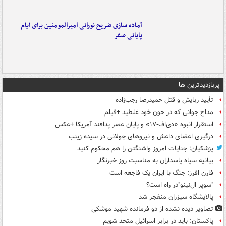
آماده سازی ضریح نورانی امیرالمومنین برای ایام
پایانی صفر
پربازدیدترین ها
تأیید ربایش و قتل حمیدرضا رجب‌زاده
مداح جوانی که در خون خود غلطید +فیلم
استقرار انبوه «دی‌اف‑۱۷» و پایان عصر پدافند آمریکا +عکس
درگیری اعضای داعش و نیروهای جولانی در سیده زینب
پزشکیان: جنایات امروز واشنگتن را هم محکوم کنید
بیانیه سپاه پاسداران به مناسبت روز خبرنگار
فارن افرز: جنگ با ایران یک فاجعه است
"سوپر ال‌نینو"در راه است؟
پالایشگاه سیزران منفجر شد
تصاویر دیده‌ نشده از دو فرمانده شهید موشکی
پاکستان: باید در برابر اسرائیل متحد شویم