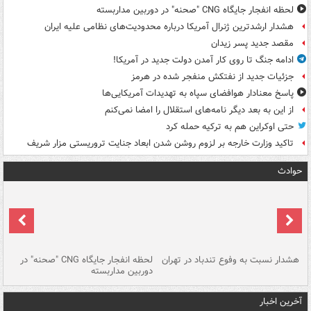
لحظه انفجار جایگاه CNG "صحنه" در دوربین مداربسته
هشدار ارشدترین ژنرال آمریکا درباره محدودیت‌های نظامی علیه ایران
مقصد جدید پسر زیدان
ادامه جنگ تا روی کار آمدن دولت جدید در آمریکا!
جزئیات جدید از نفتکش منفجر شده در هرمز
پاسخ معنادار هوافضای سپاه به تهدیدات آمریکایی‌ها
از این به بعد دیگر نامه‌های استقلال را امضا نمی‌کنم
حتی اوکراین هم به ترکیه حمله کرد
تاکید وزارت خارجه بر لزوم روشن شدن ابعاد جنایت تروریستی مزار شریف
حوادث
ای
هشدار نسبت به وفوع تندباد در تهران
لحظه انفجار جایگاه CNG "صحنه" در
دس
دوربین مداربسته
ات
آخرین اخبار