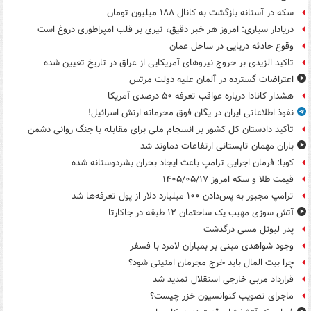
سکه در آستانه بازگشت به کانال ۱۸۸ میلیون تومان
دریادار سیاری: امروز هر خبر دقیق، تیری بر قلب امپراطوری دروغ است
وقوع حادثه دریایی در ساحل عمان
تاکید الزیدی بر خروج نیروهای آمریکایی از عراق در تاریخ تعیین شده
اعتراضات گسترده در آلمان علیه دولت مرتس
هشدار کانادا درباره عواقب تعرفه ۵۰ درصدی آمریکا
نفوذ اطلاعاتی ایران در یگان فوق محرمانه ارتش اسرائیل!
تأکید دادستان کل کشور بر انسجام ملی برای مقابله با جنگ روانی دشمن
باران مهمان تابستانی ارتفاعات دماوند شد
کوبا: فرمان اجرایی ترامپ باعث ایجاد بحران بشردوستانه شده
قیمت طلا و سکه امروز ۱۴۰۵/۰۵/۱۷
ترامپ مجبور به پس‌دادن ۱۰۰ میلیارد دلار از پول تعرفه‌ها شد
آتش سوزی مهیب یک ساختمان ۱۲ طبقه در جاکارتا
پدر لیونل مسی درگذشت
وجود شواهدی مبنی بر بمباران لامرد با فسفر
چرا بیت المال باید خرج مجرمان امنیتی شود؟
قرارداد مربی خارجی استقلال تمدید شد
ماجرای تصویب کنوانسیون خزر چیست؟