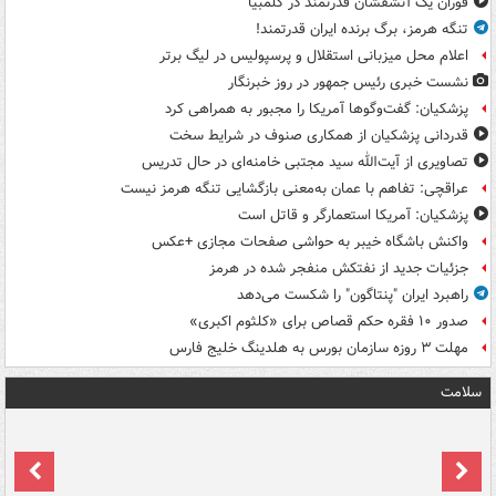
فوران یک آتشفشان قدرتمند در کلمبیا
تنگه هرمز، برگ برنده ایران قدرتمند!
اعلام محل میزبانی استقلال و پرسپولیس در لیگ برتر
نشست خبری رئیس جمهور در روز خبرنگار
پزشکیان: گفت‌وگوها آمریکا را مجبور به همراهی کرد
قدردانی پزشکیان از همکاری صنوف در شرایط سخت
تصاویری از آیت‌الله سید مجتبی خامنه‌ای در حال تدریس
عراقچی: تفاهم با عمان به‌معنی بازگشایی تنگه هرمز نیست
پزشکیان: آمریکا استعمارگر و قاتل است
واکنش باشگاه خیبر به حواشی صفحات مجازی +عکس
جزئیات جدید از نفتکش منفجر شده در هرمز
راهبرد ایران "پنتاگون" را شکست می‌دهد
صدور ۱۰ فقره حکم قصاص برای «کلثوم اکبری»
مهلت ۳ روزه سازمان بورس به هلدینگ خلیج فارس
سلامت