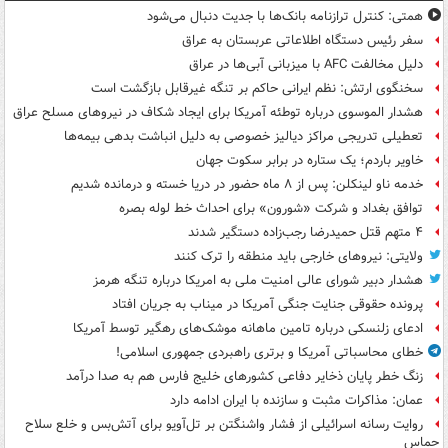
همتی: کنترل ترازنامه بانک‌ها با جدیت دنبال می‌شود
سفر رئیس دستگاه اطلاعاتی عربستان به عراق
دلیل مخالفت AFC با میزبانی آبی‌ها در عراق
سخنگوی ارتش: نظم ایرانی حاکم بر تنگه غیرقابل بازگشت است
هشدار الموسوی درباره توطئه آمریکا برای ایجاد شکاف در نیروهای مسلح عراق
تعطیلی تدریجی مراکز دیالیز خصوصی به دلیل انباشت بدهی بیمه‌ها
خاویر باردم؛ یک ستاره در برابر سکوت جهان
خدمه ناو لینکلن: پس از ۸ ماه حضور در دریا خسته و درمانده‌ شدیم
توافق بغداد و شرکت «شورون» برای احداث خط لوله بصره
۴ متهم قتل حمیدرضا رجب‌زاده دستگیر شدند
ولایتی: نیروهای خارجی باید منطقه را ترک کنند
هشدار دبیر شورای عالی امنیت ملی به امریکا درباره تنگه هرمز
پرونده حقوقی جنایت جنگی آمریکا در میناب به جریان افتاد
ادعای زلنسکی درباره تامین ماهانه موشک‌های رهگیر توسط آمریکا
خطای محاسباتی آمریکا و برتری راهبردی جمهوری اسلامی!
زنگ خطر پایان ذخایر دفاعی کشورهای خلیج فارس هم به صدا درآمد
عمان: مذاکرات مثبت و سازنده با ایران ادامه دارد
روایت رسانه اسرائیلی از فشار واشنگتن بر تل‌آویو برای آتش‌بس و خلع سلاح
حماس