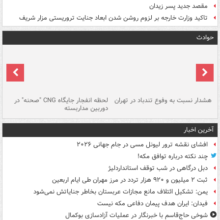
مقصد جدید پسر زیدان
تاکید وزارت خارجه بر لزوم روشن شدن ابعاد جنایت تروریستی مزار شریف
حوادث
ای
هشدار نسبت به وفوع تندباد در تهران
لحظه انفجار جایگاه CNG "صحنه" در
دس
دوربین مداربسته
ات
آخرین اخبار
افشای نقشه ترور لیونل مسی در جام جهانی ۲۰۲۶
چند نکته درباره توافق مکه!
دبل درگاهی در شب توقف استانداردلیژ
ثبت ۲ میلیون و ۹۲۰ هزار تردد در مرز مهران طی ایام اربعین
یمن: تشکیل ائتلاف مانع مجازات عربستان بخاطر جنایاتش نمی‌شود
فیدان: ایران هدف پیمان دفاعی مکه نیست
شوخی حاج‌قاسم با خبرنگار در عملیات آزادسازی بوکمال