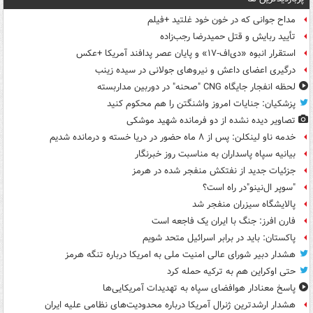
مداح جوانی که در خون خود غلتید +فیلم
تأیید ربایش و قتل حمیدرضا رجب‌زاده
استقرار انبوه «دی‌اف‑۱۷» و پایان عصر پدافند آمریکا +عکس
درگیری اعضای داعش و نیروهای جولانی در سیده زینب
لحظه انفجار جایگاه CNG "صحنه" در دوربین مداربسته
پزشکیان: جنایات امروز واشنگتن را هم محکوم کنید
تصاویر دیده‌ نشده از دو فرمانده شهید موشکی
خدمه ناو لینکلن: پس از ۸ ماه حضور در دریا خسته و درمانده‌ شدیم
بیانیه سپاه پاسداران به مناسبت روز خبرنگار
جزئیات جدید از نفتکش منفجر شده در هرمز
"سوپر ال‌نینو"در راه است؟
پالایشگاه سیزران منفجر شد
فارن افرز: جنگ با ایران یک فاجعه است
پاکستان: باید در برابر اسرائیل متحد شویم
هشدار دبیر شورای عالی امنیت ملی به امریکا درباره تنگه هرمز
حتی اوکراین هم به ترکیه حمله کرد
پاسخ معنادار هوافضای سپاه به تهدیدات آمریکایی‌ها
هشدار ارشدترین ژنرال آمریکا درباره محدودیت‌های نظامی علیه ایران