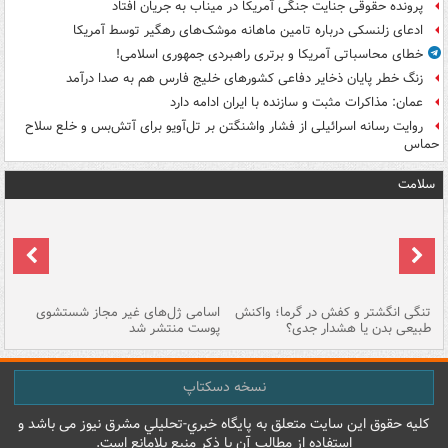
پرونده حقوقی جنایت جنگی آمریکا در میناب به جریان افتاد
ادعای زلنسکی درباره تامین ماهانه موشک‌های رهگیر توسط آمریکا
خطای محاسباتی آمریکا و برتری راهبردی جمهوری اسلامی!
زنگ خطر پایان ذخایر دفاعی کشورهای خلیج فارس هم به صدا درآمد
عمان: مذاکرات مثبت و سازنده با ایران ادامه دارد
روایت رسانه اسرائیلی از فشار واشنگتن بر تل‌آویو برای آتش‌بس و خلع سلاح
حماس
سلامت
تنگی انگشتر و کفش در گرما؛ واکنش
اسامی ژل‌های غیر مجاز شستشوی
مر
طبیعی بدن یا هشدار جدی؟
پوست منتشر شد
نسخه دسکتاپ
کليه حقوق اين سايت متعلق به پایگاه خبري-تحليلي مشرق نيوز می باشد و
استفاده از مطالب آن با ذکر منبع بلامانع است.