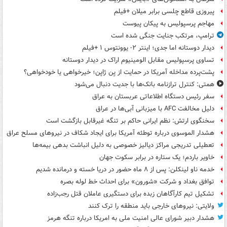
پیروزی قاطع چلسی برابر میلان +فیلم
مهاجم پرسپولیس به پیکان پیوست
ترامپ، مرتکب جنایت جنگی شده است
دیدار دوستانه اما جدی؛ اینتر ۲- یوونتوس ۱ +فیلم
تساوی پرسپولیس مقابل الومینیوم اراک در دیدار دوستانه
پشت‌پرده مداخله آمریکا در حمایت از یِن ژاپن؛ خیرخواهی یا خودخواهی؟
همتی: کنترل ترازنامه بانک‌ها با جدیت دنبال می‌شود
سفر رئیس دستگاه اطلاعاتی عربستان به عراق
دلیل مخالفت AFC با میزبانی آبی‌ها در عراق
سخنگوی ارتش: نظم ایرانی حاکم بر تنگه غیرقابل بازگشت است
هشدار الموسوی درباره توطئه آمریکا برای ایجاد شکاف در نیروهای مسلح عراق
تعطیلی تدریجی مراکز دیالیز خصوصی به دلیل انباشت بدهی بیمه‌ها
خاویر باردم؛ یک ستاره در برابر سکوت جهان
خدمه ناو لینکلن: پس از ۸ ماه حضور در دریا خسته و درمانده‌ شدیم
توافق بغداد و شرکت «شورون» برای احداث خط لوله بصره
تشکیل تیم کارآگاهان زبده برای دستگیری عاملان قتل رجب‌زاده
ولایتی: نیروهای خارجی باید منطقه را ترک کنند
هشدار دبیر شورای عالی امنیت ملی به امریکا درباره تنگه هرمز