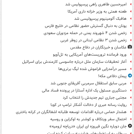
امیرحسین طاهری راهی پرسپولیس شد
طعنه همتی به وزیر خزانه داری آمریکا
هافبک آلومینیوم پرسپولیسی شد
یونان به دنبال گسترش حضور نظامی در خلیج فارس
زخمی شدن ۴ شهروند یمنی در حمله مزدوران سعودی
زخمی شدن ۳ نظامی لبنانی در زوطر غربی
عکاسان و خبرنگاران در دفاع مقدس
ورود فرمانده تروریست‌های آمریکایی به تل‌آویو
آغاز تحقیقات سازمان ملل درباره جاسوسی کارمندش برای اسرائیل
مسیر درآمدزایی فراموش شده لیگ برتری‌ها
پیمان دفاعی مکه!
مربی سابق استقلال سرمربی آفریقای جنوبی شد
دستگیری مسئول یک اداره آستارا در پرونده فساد مالی
مجتبی جباری تیم جدیدش را انتخاب کرد
روایت رسانه عبری از دخالت آشکار ترامپ در کوبا
هشدار حماس درباره اقدامات توسعه طلبانه اشغالگران در کرانه باختری
احتمال سفر ویتکاف و کوشنر به اوکراین و روسیه
جان دوباره نگین فیروزه ای ایران «دریاچه ارومیه»
سرطان به استخوان‌های «بایدن» سرایت کرده است