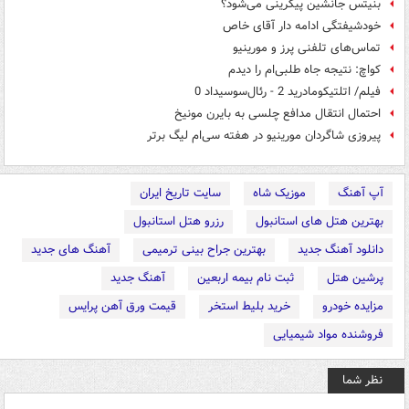
بنیتس جانشین پیگرینی می‌شود؟
خودشیفتگی ادامه دار آقای خاص
تماس‌های تلفنی پرز و مورینیو
کواچ: نتیجه جاه طلبی‌ام را دیدم
فیلم/ اتلتیکومادرید 2 - رئال‌سوسیداد 0
احتمال انتقال مدافع چلسی به بایرن مونیخ
پیروزی شاگردان مورینیو در هفته سی‌ام لیگ برتر
آپ آهنگ
موزیک شاه
سایت تاریخ ایران
بهترین هتل های استانبول
رزرو هتل استانبول
دانلود آهنگ جدید
بهترین جراح بینی ترمیمی
آهنگ های جدید
پرشین هتل
ثبت نام بیمه اربعین
آهنگ جدید
مزایده خودرو
خرید بلیط استخر
قیمت ورق آهن پرایس
فروشنده مواد شیمیایی
نظر شما