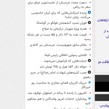
دعوت مجدد عربستان از نخست‌وزیر عراق برای
سفر به ریاض
پدیده اسرائیلی‌هایی که برای ایران جاسوسی
می‌کنند، پایان ندارد!
ارتفاعات
فوران شدید آتشفشان فوئگو در گواتمالا
هدیه ویژه شهردار ترکیه‌ای به صلاح
قیمت نفت به ۸۳ دلار و ۵۵ سنت در هر بشکه
رسید
مقام سابق صهیونیست: عربستان ببر کاغذی
است
افشای رسوایی اخلاقی رئیس فیفا
جنایت‌هایی که فراموش نمی‌شوند
فاقت دو
حواله دلار ۱۵۴ هزار و ۴۵۱ تومان شد
نصب کتیبه‌های شهادت امام رضا(ع) در حرم
رضوی
تبریک کاربران فضای مجازی به مناسبت روز
خبرنگار
کامیون با راننده ۸ ساله در اصفهان توقیف شد
پزشکیان: جنایات امروز واشنگتن را هم محکوم
کنید