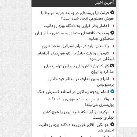
آخرین اخبار
فیلم/ آیا پرونده‌ای در زمینه جرایم مرتبط با
هوش مصنوعی ایجاد شده است؟
احضار باقر خرازی به دادگاه ویژه روحانیت
وضعیت کافه‌های متعلق به ساعدی نیا از زبان
سخنگوی عدلیه
پاکستان: باید در برابر اسرائیل متحد شویم
تئودور روزولت جایگزین ناو هواپیمابر آبراهام
لینکلن می‌شود
کاریکاتور/ تلاش‌های بی‌پایان ترامپ برای
مذاکره با ایران
اخراج بدون تعارف در انتظار فرد خاطی
پرسپولیس
اتمام بودجه پنتاگون در آستانه گسترش جنگ
وقتی ترامپ ریاست‌جمهوری را دستگاه
پول‌سازی می‌بیند!
ترکیه: توافق مکه علیه ایران یا هیچ کشور
دیگری نیست
جهانگیر: آقای خرازی به دادگاه ویژه روحانیت
احضار شد