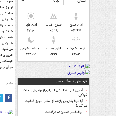
استان:
ساختاری ن
همچنین «
اذان صبح
طلوع آفتاب
اذان ظهر
جام جهان
۱۲:۱۰
۰۵:۱۸
۰۳:۴۳
غروب خورشید
اذان مغرب
نیمه‌شب شرعی
می‌شود.
۲۳:۲۳
۱۹:۲۱
۱۹:۰۲
«رویای ف
در ایام ن
تازه های فرهنگ و هنر
منبع: نس
آخرین نبرد «داستان اسباب‌بازی» برای نجات
کودکی
آیا تینا پاکروان بازهم از ساترا مجوز فعالیت
می‌گیرد؟
ابوالقاسم قاسم‌زاده درگذشت