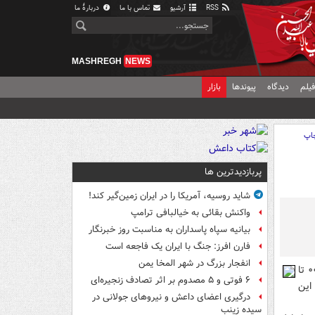
RSS
آرشیو
تماس با ما
دربارهٔ ما
MASHREGH
NEWS
یلم
دیدگاه
پیوندها
بازار
اپ
پربازدیدترین ها
شاید روسیه، آمریکا را در ایران زمین‌گیر کند!
واکنش بقائی به خیالبافی ترامپ
بیانیه سپاه پاسداران به مناسبت روز خبرنگار
فارن افرز: جنگ با ایران یک فاجعه است
انفجار بزرگ در شهر المخا یمن
ویژه برنامه تحویل سال شبکه ورزش با عنوان «عیدانه» از ساعت ۰۰:۳۰ تا
۶ فوتی و ۵ مصدوم بر اثر تصادف زنجیره‌ای
 این
درگیری اعضای داعش و نیروهای جولانی در
سیده زینب