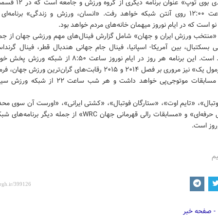
«بوی عیدی بوی توپ» عنوان برنامه دی
نوروز ساعت ۱۲:۰۰ روی آنتن شبکه خواهد رفت. «انسان، ورزش و زندگی» برنامه‌ا
و است که در ایام نوروز میهمان خانه‌های مردم خواهد بود.
منتخب ورزش ایران و جهان» شامل گزارش فینال‌های مهم ورزشی جهان از جمل
ی بسکتبال، بین آمریکا- اسپانیا، فینال جام جهانی هندبال قطر، فینال گرندا
۲۰۱۵ و... است. این برنامه هر روز در ایام نوروز ساعت ۸:۵۰ از شبک
«مجله فرمول یک» نیز مروری بر فصل ۲۰۱۴ و ۲۰۱۵ رقابت‌های گران‌ترین ورزش 
همچنین مسابقات موتوجی‌پی خواهد داشت و هر شب ساعت ۲۲
وتبال»، «تایم اوت»، «ستارگان فوتبال»،‌ «کشتی ایرانی»، «اورست آن سوی محدو
«بسکتبال حرفه‌ای» و «مسابقات رالی قهرمانی جهان WRC» از جمله دیگر ب
وروز است.
یم