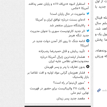
گری از گروه ورزش و جامعه است که در ۱۲ قسمت از اول
استقرار انبوه «دی‌اف‑۱۷» و پایان عصر پدافند
ی جدید با
آمریکا +عکس
ماموریت در حال پایان است!
ه فینال
ادعای بسنت درباره توافق ایران و آمریکا
سلم سال
پالایشگاه سیزران منفجر شد
ه ورزش پخش خواهد شد.
اثر جدید کارتونیست سوری با عنوان مدیریت
جهان، فرمول یک و
جدید تنگه هرمز
 از شبکه ورزش سیما پخش
ادامه جنگ تا روی کار آمدن دولت جدید در
آمریکا!
ده‌ها»،
تأیید ربایش و قتل حمیدرضا رجب‌زاده
رنامه‌های شبکه ورزش
هشدار ارشدترین ژنرال آمریکا درباره
محدودیت‌های نظامی علیه ایران
بدون تعارف با پدر و پسر قهرمان
فشار هم‌زمان گرانی مواد اولیه و افت تقاضا بر
بازار پلاستیک
"سوپر ال‌نینو"در راه است؟
رقابت ۲۸ والیبالیست برای حضور در فهرست
نهایی تیم ملی
مقصد جدید پسر زیدان