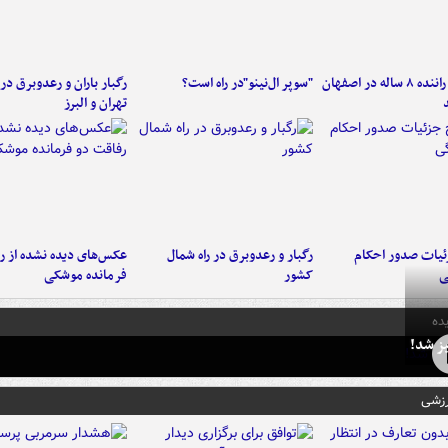
کامیون با راننده ۸ ساله در اصفهان
"سوپر ال‌نینو"در راه است؟
رگبار باران و رعدوبرق در 
تهران و البرز
ئیات صدور احکام
رگبار و رعدوبرق در راه شمال
عکس‌های دیده نشده از ر
ی
کشور
فرمانده‌ موشکی
ده
ز شد!
رزشی