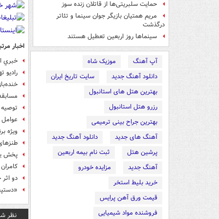
حمایت سلبریتی‌ها از قاتلان زنده سوز
مریم همتیان بازیگر جوان سینما و تئاتر
درگذشت
سینماها روز اربعین تعطیل هستند
اخبار مرتب
خبري ا
آپ آهنگ
موزیک شاه
رادیو ت
دانلود آهنگ جدید
سایت تاریخ ایران
خنده‌با
بهترین هتل های استانبول
مسابقه ن
رزرو هتل استانبول
توصیه‌ 
عوامل 
بهترین جراح بینی ترمیمی
ویژه بر
آهنگ های جدید
دانلود آهنگ جدید
طنزهای
پرشین هتل
ثبت نام بیمه اربعین
پخش یک
کامران
آهنگ جدید
مزایده خودرو
دو اثر
خرید بلیط استخر
«دستپخ
قیمت ورق آهن پرایس
فروشنده مواد شیمیایی
نظر شم