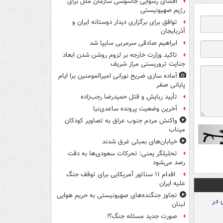
افشای رسوایی جاسوسی سازمان ملل برای
رژیم صهیونیستی
توافق برای برگزاری دیدار دوستانه ایران و
آذربایجان
ابراهیم صادقی سرمربی سایپا شد
تاکید وزارت خارجه بر لزوم روشن شدن ابعاد
جنایت تروریستی مراز شریف
آماده سازی ضریح نورانی امیرالمومنین برا ایام
پایانی صفر
تأیید ربایش و قتل حمیدرضا رجب‌زاده
آخرین وضعیت پرونده ساعدی‌نیا
واکنش مردم جنوب عراق به تصاویر کودکان
میناب
خیابان‌های بمبئی غرق شدند
تحلیلگر یمنی: تحرکات سعودی‌ها به دقت
رصد می‌شود
اقدام ۱۱ سناتور آمریکایی برای توقف جنگ
علیه ایران
تجاوز جنگنده‌های صهیونیستی به حریم هوایی
لبنان
صورت جدید مسئله جنگ؟!