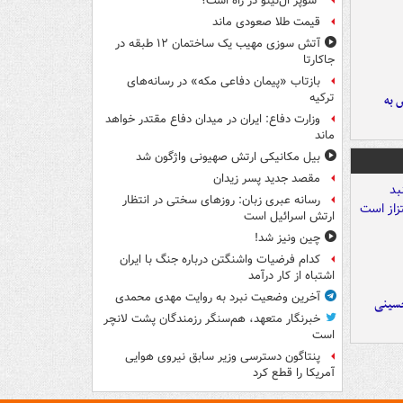
"سوپر ال‌نینو"در راه است؟
قیمت طلا صعودی ماند
آتش سوزی مهیب یک ساختمان ۱۲ طبقه در
جاکارتا
بازتاب «پیمان دفاعی مکه» در رسانه‌های
ترکیه
 به
وزارت دفاع: ایران در میدان دفاع مقتدر خواهد
ماند
بیل مکانیکی ارتش صهیونی واژگون شد
مقصد جدید پسر زیدان
رسانه عبری زبان: روزهای سختی در انتظار
ارتش اسرائیل است
چین ونیز شد!
کدام فرضیات واشنگتن درباره جنگ با ایران
اشتباه از کار درآمد
آخرین وضعیت نبرد به روایت مهدی محمدی
حسینی
خبرنگار متعهد، هم‌سنگر رزمندگان پشت لانچر
است
پنتاگون دسترسی وزیر سابق نیروی هوایی
آمریکا را قطع کرد