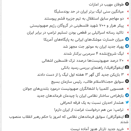
طوفان مهیب در امارات
میانگین سنی لیگ برتر ایران در حد بوندسلیگا
دو مهاجم سابق استقلال به تیم جزیره قشم پیوستند
پیکر هزار و ۷۰۰ شهید فلسطینی در گروگان رژیم صهیونیستی
تاکید رسانه اسرائیلی بر قطعی بودن تسلیم ترامپ در برابر ایران
میزان خسارت موشک‌های ایرانی به پایگاه‌های آمریکا
پهپاد جدید ایران به موتور جت مجهز شد
لیگ شروع‌نشده ۴ سرمربی برکنار شدند
۲۰ درصد صهیونیست‌ها درصدد ترک فلسطین اشغالی
اینفوگرافیک/ راهنمای بررسی رسید بانکی
۳ بازیکن جدید گل گهر ۳ هفته اول لیگ را از دست دادند
سوابق حجت‌الاسلام طائب، رئیس سازمان بسیج
همسویی کلمبیا با اشغالگران صهیونیست درمورد بلندی‌های جولان
بازطراحی ساختار نظامی ایران با چیدمان فرماندهان جدید
هشدار احدیان نسبت به یک فرقه انحرافی
ترامپ: من هم درخواست غرامت از ایران دارم!
اینفوگرافی/ سوابق فرماندهان نظامی که امروز با حکم رهبر انقلاب منصوب
شدند
خرید جدید تارتار هنوز آماده نیست