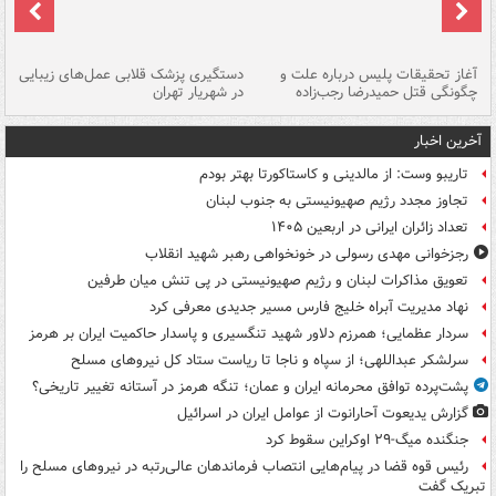
آغاز تحقیقات پلیس درباره علت و
دستگیری پزشک قلابی عمل‌های زیبایی
هش
چگونگی قتل حمیدرضا رجب‌زاده
در شهریار تهران
ها
آخرین اخبار
تاریبو وست: از مالدینی و کاستاکورتا بهتر بودم
تجاوز مجدد رژیم صهیونیستی به جنوب لبنان
تعداد زائران ایرانی در اربعین ۱۴۰۵
رجزخوانی مهدی رسولی در خونخواهی رهبر شهید انقلاب
تعویق مذاکرات لبنان و رژیم صهیونیستی در پی تنش میان طرفین
نهاد مدیریت آبراه خلیج فارس مسیر جدیدی معرفی کرد
سردار عظمایی؛ همرزم دلاور شهید تنگسیری و پاسدار حاکمیت ایران بر هرمز
سرلشکر عبداللهی؛ از سپاه و ناجا تا ریاست ستاد کل نیروهای مسلح
پشت‌پرده توافق محرمانه ایران و عمان؛ تنگه هرمز در آستانه تغییر تاریخی؟
گزارش یدیعوت آحارانوت از عوامل ایران در اسرائیل
جنگنده میگ-۲۹ اوکراین سقوط کرد
رئیس قوه قضا در پیام‌هایی انتصاب‌ فرماندهان عالی‌رتبه در نیروهای مسلح را
تبریک گفت