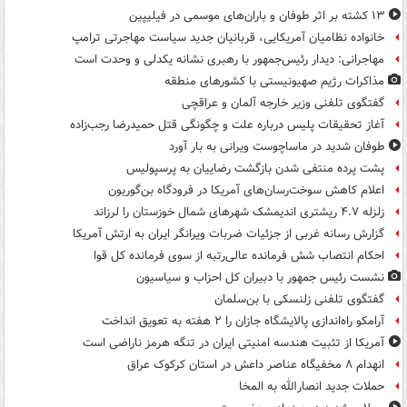
۱۳ کشته بر اثر طوفان و باران‌های موسمی در فیلیپین
خانواده نظامیان آمریکایی، قربانیان جدید سیاست مهاجرتی ترامپ
مهاجرانی: دیدار رئیس‌جمهور با رهبری نشانه یکدلی و وحدت است
مذاکرات رژیم صهیونیستی با کشورهای منطقه
گفتگوی تلفنی وزیر خارجه آلمان و عراقچی
آغاز تحقیقات پلیس درباره علت و چگونگی قتل حمیدرضا رجب‌زاده
طوفان شدید در ماساچوست ویرانی به بار آورد
پشت پرده منتفی شدن بازگشت رضاییان به پرسپولیس
اعلام کاهش سوخت‌رسان‌های آمریکا در فرودگاه بن‌گوریون
زلزله ۴.۷ ریشتری اندیمشک شهرهای شمال خوزستان را لرزاند
گزارش رسانه غربی از جزئیات ضربات ویرانگر ایران به ارتش آمریکا
احکام انتصاب شش فرمانده عالی‌رتبه از سوی فرمانده کل قوا
نشست رئیس جمهور با دبیران کل احزاب و سیاسیون
گفتگوی تلفنی زلنسکی با بن‌سلمان
آرامکو راه‌اندازی پالایشگاه جازان را ۲ هفته به تعویق انداخت
آمریکا از تثبیت هندسه امنیتی ایران در تنگه هرمز ناراضی است
انهدام ۸ مخفیگاه عناصر داعش در استان کرکوک عراق
حملات جدید انصارالله به المخا