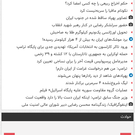
حکم اخراج ربیعی را چه کسی امضا کرد؟
نکونام مافیا را سربه‌نیست کرد
تصاویر پهپاد ساقط شده در جنوب ایران
حضور سرلشکر رضایی در کنار رهبر شهید انقلاب
تحویل اورژانسی یک‌ونیم کیلوگرم طلا به صاحبش
برد موشک‌های ایران به بیش از ۴ هزار کیلومتر رسیده!
ورود تاکر کارلسون به انتخابات آمریکا؛ تهدیدی جدی برای پایگاه ترامپ
حمله اوکراین به جمهوری تاتارستان با ۱۲ کشته و ۳۹ زخمی
مدیرعامل پرسپولیس قیمت آخر را برای نساجی تعیین کرد
ترامپ: من هم درخواست غرامت از ایران دارم!
پهپادهای شاهد از دید رادارها پنهان می‌شوند
لیگ شروع‌نشده ۴ سرمربی برکنار شدند
عملیات گروه مقاومت سوریه علیه پایگاه اسرائیل+ فیلم
وزیر جنگ سابق ترامپ: اینکه ایران دست بالا را دارد واقعیت است
اینفوگرافیک/ زندگینامه محسن رضایی دبیر شورای عالی امنیت‌ ملی
حوادث