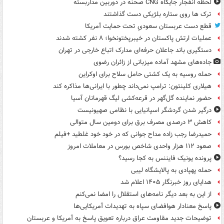
لحظه انفجار جایگاه CNG صحنه در دوربین مداربسته
ترک ها روی ستاره بلژیکی دست گذاشتند
قطع دست عربستان سعودیِ تحت حمایت آمریکا
عملیات ارتش پاکستان در خیبرپختونخوا؛ ۸ نفر کشته شدند
دستگیری باند جاعلان حرفه‌ای مدارک اتباع خارجی در تهران
جاده‌های مشهد آماده میزبانی از زائران رضوی
حمله روسیه به یک کشتی حامل سلاح برای اوکراین
هیلاری کلینتون: ترامپ نمی‌داند چطور با ایرانی‌ها مذاکره کند
حضور نماینده گل‌گهر در قرعه‌کشی لیگ قهرمانان آسیا
درگیر شدن گردشگر اسپانیایی با نظامی صهیونیست
کاهش ۳ درصدی مصرف برق برای دومین سال متوالی
حمیدرضا رجب زاده مداح جوانی که در خود خود غلطید +فیلم
صعود ۱۱۲ هزار واحدی شاخص بورس در معاملات امروز
پرونده یونیک فایننس به کجا رسید؟
حمله پهپادی به پالایشگاه لیبی
هدایای روز خبرنگار ۱۴۰۵ اعلام شد
از این به بعد دیگر نامه‌های استقلال را امضا نمی‌کنم
پاسخ معنادار هوافضای سپاه به تهدیدات آمریکایی‌ها
توضیحات جدید مقاومت عراق درباره تعویق پاسخ به آمریکا و عربستان