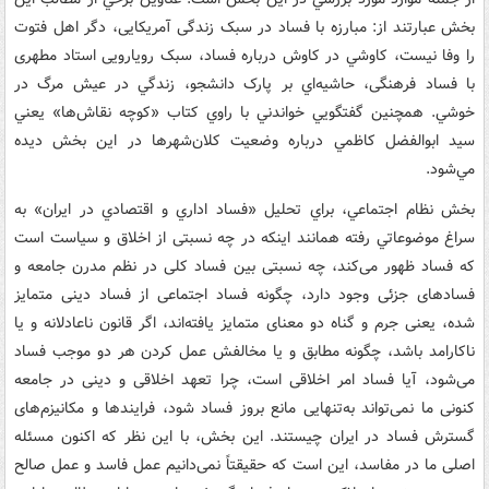
بخش عبارتند از: مبارزه با فساد در سبک زندگی آمریکایی، دگر اهل فتوت
را وفا نيست، کاوشي در کاوش درباره فساد، سبک رویارویی استاد مطهری
با فساد فرهنگی، حاشيه‌اي بر پارک دانشجو، زندگي در عيش مرگ در
خوشي. همچنين گفتگويي خواندني با راوي کتاب «کوچه نقاش‌ها» يعني
سيد ابوالفضل کاظمي درباره وضعيت کلان‌شهرها در اين بخش ديده
مي‌شود.
بخش نظام اجتماعي، براي تحليل «فساد اداري و اقتصادي در ايران» به
سراغ موضوعاتي رفته همانند اينکه در چه نسبتی از اخلاق و سیاست است
که فساد ظهور می‌کند، چه نسبتی بین فساد کلی در نظم مدرن جامعه و
فسادهای جزئی وجود دارد، چگونه فساد اجتماعی از فساد دینی متمایز
شده، یعنی جرم و گناه دو معنای متمایز یافته‌اند، اگر قانون ناعادلانه و یا
ناکارامد باشد، چگونه مطابق و یا مخالفش عمل کردن هر دو موجب فساد
می‌شود، آیا فساد امر اخلاقی است، چرا تعهد اخلاقی و دینی در جامعه
کنونی ما نمی‌تواند به‌تنهایی مانع بروز فساد شود، فرایندها و مکانیزم‌های
گسترش فساد در ایران چیستند. اين بخش، با اين نظر که اکنون مسئله
اصلی ما در مفاسد، این است که حقیقتاً نمی‌دانیم عمل فاسد و عمل صالح