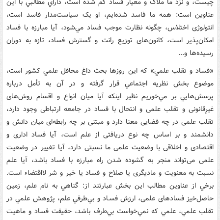
چیست، و نزد ما ملاک و معیار فساد گم شده است، داراي مطالبي با اين
عناوين است: همه ما فاسد شده‌ايم، او يک سياست‌مدار فاسد است،
انتولوژی اختلاس، چگونه نظارت موجب فساد مي‌شود، آيا مبارزه با فساد
امکان‌پذير است، کانون‌های توزیع رانت و گسترش فساد، تازه به دوران
رسيده‌ها و...
«فساد و تقلب علمي» که اين روزها بحث داغ محافل علمي کشور است،
موضوع بخش نظريه اجتماعي قرار گرفته و در آن به تأمل درباره
پرسش‌هايي بر مي‌خوريم نظير اینکه آیا میان انواع و اقسام روش‌های
غیرِقانونی و تقلب علمی و انتحال با فساد در جامعه ارتباطی وجود دارد،
تقلب علمی در چه فضایی معنا دارد و مبتنی بر چه رابطه‌ای میان دانش و
دانشمند و بر اساس چه نوع دریافتی از علم است، آیا فساد اداری و
اقتصادی و اخلاقی با وضعیت علمی ما نسبتی دارد، آیا تغییر در وضعیت
علمی می‌تواند منجر به گشوده ‌شدن راه مبارزه با فساد باشد، آیا علم
نسبت به معنویت و مادیگری یا صلاح و فساد یا خیر و شر لااقتضاء است.
برخي از عناوين مطالب اين بخش عبارتند از: گناهي به نام علم، زمین
حاصل‌خیز فسادهای علمی، ارزش فسـاد و بي‌طرفي علم، پژوهش علمي در
تقلب علمي، علمي که نمي‌خواست بي‌طرف باشد، حقیقت فساد و ماهیت