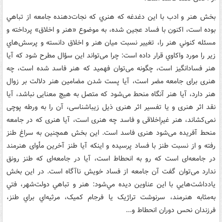
بخش هنر و ادب با اين دغدغه که هنري که نجات‌دهنده جامعه از تباهي
بوده است، اکنون با فساد عجين شده، به موضوع «هنر و اخلاق» پرداخته و
مسئله کنوني هنر را، تغییر نسبت میان هنر و اخلاق دانسته و پرسش‌هاي
زير را مورد واکاوي قرار داده است: چرا می‌تواند این سؤال مطرح شود که آیا
هنر فسادانگیز است، چگونه می‌توان فهمید که هنر فاسد شده است، چه
هنری برای جامعه مضر است، آیا پست شدن مضامین هنر دلالت بر زوال
هنر دارد، آیا هنر آنگاه منحط می‌شود که متصل به هیچ معنایی نباشد، آیا
نقد اثر هنری و یا تفسیر اثر هنری ذیل زیباشناسی، آن را به ورطه پوچی
نمی‌کشاند، هنر غیرِاخلاقی و فاسد چه هنری است، آیا هنری که در جامعه
منحط آفریده می‌شود هنری فاسد است. اين بخش همچنين به سراغ طنز
رفته و از نسبت طنز با فساد پرسيده و اينکه آیا طنز آخرین مأوای هنرمند
در جامعه‌ای است که رو به انحطاط است، آیا در جامعه‌ای که طنز رونق
ندارد می‌توان گفت آن جامعه از فساد خویش ناآگاه است. در اين بخش
يادداشت‌هايي با اين عناوين ديده مي‌شود: هنر و تباهي دولت‌شهر، فتي
به‌مثابه هنرمند، سرنوشت تراژيک يا فرجام کميک، مرثيه‌اي براي طنز،
فرزندان نحس دوران انحطاط و...