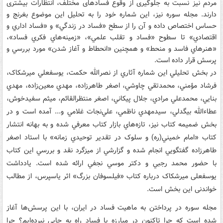
مردم نیز نسبت به جلوگیری از وقوع فسادهای مختلف، انتظارات بیشتری
دارند. مجله سوره نیز، این شماره خود را به تحليل اين موضوع بغرنج و
حساس اختصاص داده و آن را از سطح «فساد در زندگي» و «فساد اداري و
اقتصادي» تا سطوح «فساد و تقلب علمي»، «زمينه‌هاي فکري فساد»،
«هنرهاي فاسد و منحط» و همچنين «انحطاط و آغاز شدن» مورد بررسي و
پرسش قرار داده است.
در بخش تحليلي اين شماره آثاري از نصرالله حکمت، يوسفعلي ميرشکاک،
فرشاد مؤمني، محمدتقي چاوشي، اصغر طاهرزاده، مهدي معين‌زاده، مهدي
بنايي، محمدعلي مرادي، جلال پيکاني، اصغر منتظرالقائم، ميثم سفيدخوش،
عطاء‌الله بيگدلي، سيدمهدي ناظمي، علي‌نجات غلامي و... آمده است و در
بخش ضميمه کتاب نيز، تازه‌هاي بازار کتاب معرفي شده و به بهانه انتشار
کتاب «امام خميني(ره) و سلوک در تقدير توحيدي زمانه» با استاد اصغر
طاهرزاده گفتگويي انجام شده و گزارشي از ميزگرد نقد و بررسي اين کتاب
با حضور محمد رجبي و دکتر موسي نجفي ارائه شده است. یادداشت
یوسفعلی میرشکاک درباره کتاب «فیلسوفان بزرگ» اثر یاسپرس، از مطالب
خواندنی این بخش است.
مجله سوره در پرداختن به ماهيت فساد در ايران، با اين پرسش‌ها آغاز
شده است که چرا تاکنون در مبارزه با فساد راه به جایی نبرده‌ایم؟ چرا