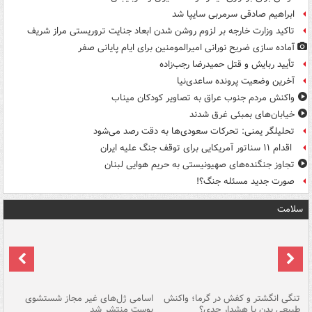
ابراهیم صادقی سرمربی سایپا شد
تاکید وزارت خارجه بر لزوم روشن شدن ابعاد جنایت تروریستی مراز شریف
آماده سازی ضریح نورانی امیرالمومنین برای ایام پایانی صفر
تأیید ربایش و قتل حمیدرضا رجب‌زاده
آخرین وضعیت پرونده ساعدی‌نیا
واکنش مردم جنوب عراق به تصاویر کودکان میناب
خیابان‌های بمبئی غرق شدند
تحلیلگر یمنی: تحرکات سعودی‌ها به دقت رصد می‌شود
اقدام ۱۱ سناتور آمریکایی برای توقف جنگ علیه ایران
تجاوز جنگنده‌های صهیونیستی به حریم هوایی لبنان
صورت جدید مسئله جنگ؟!
سلامت
تنگی انگشتر و کفش در گرما؛ واکنش
اسامی ژل‌های غیر مجاز شستشوی
مر
طبیعی بدن یا هشدار جدی؟
پوست منتشر شد