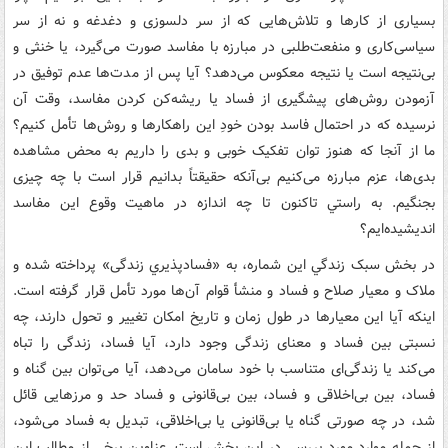
بسیاری از کارها و تلاش‌هایی که از سر دلسوزی و دغدغه‌ و نه از سر
سیاسی‌کاری و منفعت‌طلبی در مبارزه با مفاسد صورت می‌گیرد، یا خنثی و
بی‌نتیجه است یا نتیجه معکوس می‌دهد؟ آیا پس از مدت‌ها عدم توفیق در
آزمودن روش‌های پیشگیری از فساد یا ریشه‌کن کردن مفاسد، وقت آن
نرسیده که در احتمال فاسد بودن خودِ این راهکارها و روش‌ها تأمل کنیم؟
ما از آنجا که هنوز توان تفکیک خوبی و بدی را داریم به‌ محض مشاهده
بدی‌ها، عزم مبارزه می‌کنیم بی‌آنکه حقیقتاً بدانیم قرار است با چه چیزی
بجنگیم. به راستي تاکنون تا چه اندازه در ماهیت وقوع این مفاسد
اندیشیده‌ایم؟
در بخش سبک زندگي اين شماره، به «فسادپذیري زندگی» پرداخته شده و
ملاک و معیار صلاح و فساد و منشأ قوام آن‌ها مورد تأمل قرار گرفته است.
اينکه آیا این معیارها در طول زمان و تاریخ امکان تغییر و تحول دارند، چه
نسبتی بین فساد و معنای زندگی وجود دارد، آیا فساد، زندگی را تباه
می‌کند یا زندگی‌ای متناسب با خود سامان می‌دهد، آیا می‌توان بین گناه و
فساد، بین بی‌اخلاقی و فساد، بین بی‌قانونی و فساد حد و مرزهایی قائل
شد، در چه صورتی گناه یا بی‌قانونی یا بی‌اخلاقی، تبدیل به فساد می‌شود،
از جمله موارد مورد بررسي در اين بخش است. عناوين برخي از مطالب اين