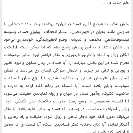
علم جدید و ... .
بخش تفکر، به «وضع فکري فساد در ايران» پرداخته و در يادداشت‌هايي با
عناويني مانند بحران در فهم بحران، انتشار انحطاط، آپولوژي فساد، وسوسه
فيلسوف‌شاهي، مخمصه و اندیشه، وضع تحقیرشدگی، خودمداري بي‌خود
و... تلاش داشته تا به اين پرسش پاسخ دهد که آیا ممکن است ظرفیت و
امکان زوال و فساد را طریق خردورزی و تفکر فراهم آورد. ساير موضوعات
مطرح شده در اين بخش عبارتند از: آیا فساد در زمان سکون و نبود تغییر
و پویایی و ترقی در چیزها و انفعال سوژگی انسان رخ می‌دهد یا تمنای
انسان برای آفرینش هستی و خداگونه شدن، آیا نزاع میان فلسفه و
سوفیسم پایان یافته است، آیا فلسفه در زمانه غلبه اراده به قدرت و
حاکمیت تکنیک، ره‌آموز فساد در جهان و وارونه نمایاندن حقیقت می‌شود،
آیا فلسفه به‌خصوص در وضع پست مدرن و حاکمیت عقل تکنیکی، دچار
زوال و انحراف شده است، در زمانه‌ای که فساد و تباهی غلبه یافته آیا تفکر
می‌تواند بدون آنکه خود دچار تباهی و زوال شود، حقیقت و راه رهایی را
آشکار نماید، آیا زبان به‌مثابه تفکر فسادپذیر است، آیا فلسفه‌ای که سخن
از اخلاق نکند فاسد است.