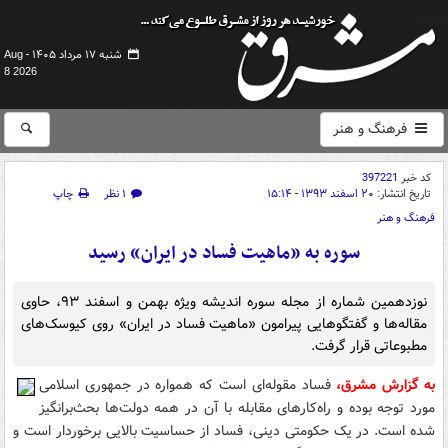
شنبه ۱۷ مرداد ۱۴۰۵ -
Aug
8 2026
فرهنگ و هنر
کد خبر
397221
تاریخ انتشار:
۲۰ اسفند ۱۳۹۳ - ۱۵:۱۴
۱ نظر
چاپ
فرهنگ و هنر
سوره به «ماهيت فساد در ايران» رسید
نوزدهمين شماره از مجله‌ سوره انديشه ويژه‌‌ بهمن و اسفند ۹۳، حاوی
مقاله‌ها و گفتگوهايی پيرامون «ماهيت فساد در ايران» روی کيوسک‌های
مطبوعاتی قرار گرفت.
به گزارش مشرق،
فساد مقوله‌ای است که همواره در جمهوری اسلامی
مورد توجه بوده و راه‌کارهای مقابله با آن در همه دولت‌ها بحث‌برانگیز
شده است. در یک حکومتی دینی، فساد از حساسیت بالایی برخوردار است و