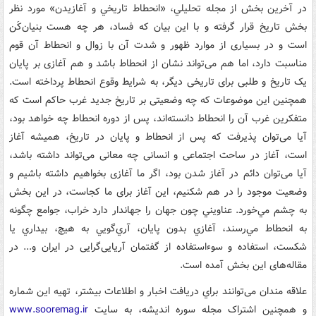
در آخرين بخش از مجله تحليلي، «انحطاط تاريخي و آغازيدن» مورد نظر
بخش تاريخ قرار گرفته و با اين بيان که فساد، هر چه هست بنیان‌کَن
است و در بسیاری از موارد ظهور و شدت آن با زوال و انحطاط آن قوم
مناسبت دارد، اما هم می‌تواند نشان از انحطاط باشد و هم آغازی بر پایان
یک تاریخ و طلبی برای تاریخی دیگر، به شرايط وقوع انحطاط پرداخته است.
همچنين اين موضوعات که چه وضعیتی بر تاریخ جدید غرب حاکم است که
متفکرین غرب آن را انحطاط دانسته‌اند، پس از دوره‌ انحطاط چه خواهد بود،
آیا می‌توان پذیرفت که پس از انحطاط و پایان در تاریخ، همیشه آغاز
است، آغاز در ساحت اجتماعی و انسانی چه معانی می‌تواند داشته باشد،
آیا می‌توان دائم در آغاز شدن بود، اگر ما آغازی بخواهیم داشته باشیم و
وضعیت موجود را در هم شکنیم، این آغاز برای ما کجاست، در اين بخش
به چشم مي‌خورد. عناويني چون جهان را جهاندار دارد خراب، جوامع چگونه
به انحطاط مي‌رسند، آغازي بدون پايان، آري‌گويي به هيچ، بيداري يا
شکست، استفاده و سوءاستفاده از گفتمان آریایی‌گرایی در ایران و... در
مقاله‌های اين بخش آمده است.
علاقه مندان می‌توانند براي دريافت اخبار و اطلاعات بيشتر، تهيه‌ اين شماره
و همچنين اشتراک مجله‌ سوره انديشه، به سايت
www.sooremag.ir