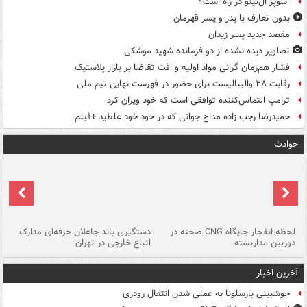
"سوپر ال‌نینو"در راه است؟
بدون تعارف با پدر و پسر قهرمان
مقصد جدید پسر زیدان
تصاویر دیده‌ نشده از دو فرمانده شهید موشکی
فشار هم‌زمان گرانی مواد اولیه و افت تقاضا بر بازار پلاستیک
رقابت ۲۸ والیبالیست برای حضور در فهرست نهایی تیم ملی
ترامپ التماس‌کننده توافقی است که خود ویران کرد
حمیدرضا رجب زاده مداح جوانی که در خود خود غلطید +فیلم
حوادث
نی
لحظه انفجار جایگاه CNG صحنه در
دستگیری باند جاعلان حرفه‌ای مدارک
حم
دوربین مداربسته
اتباع خارجی در تهران
خو
آخرین اخبار
خوشبینی بارسلونا به عملی شدن انتقال رودری