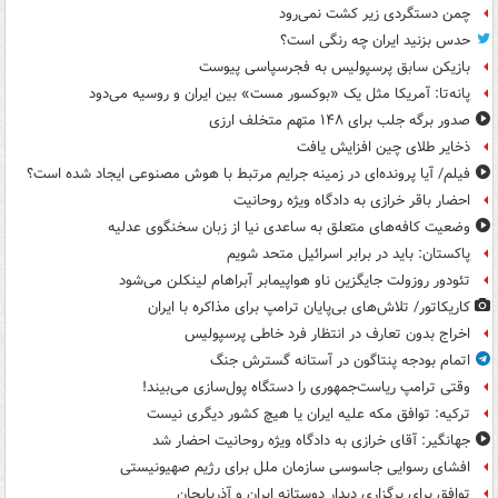
چمن دستگردی زیر کشت نمی‌رود
حدس بزنید ایران چه رنگی است؟
بازیکن سابق پرسپولیس به فجرسپاسی پیوست
پانه‌تا: آمریکا مثل یک «بوکسور مست» بین ایران و روسیه می‌دود
صدور برگه جلب برای ۱۴۸ متهم متخلف ارزی
ذخایر طلای چین افزایش یافت
فیلم/ آیا پرونده‌ای در زمینه جرایم مرتبط با هوش مصنوعی ایجاد شده است؟
احضار باقر خرازی به دادگاه ویژه روحانیت
وضعیت کافه‌های متعلق به ساعدی نیا از زبان سخنگوی عدلیه
پاکستان: باید در برابر اسرائیل متحد شویم
تئودور روزولت جایگزین ناو هواپیمابر آبراهام لینکلن می‌شود
کاریکاتور/ تلاش‌های بی‌پایان ترامپ برای مذاکره با ایران
اخراج بدون تعارف در انتظار فرد خاطی پرسپولیس
اتمام بودجه پنتاگون در آستانه گسترش جنگ
وقتی ترامپ ریاست‌جمهوری را دستگاه پول‌سازی می‌بیند!
ترکیه: توافق مکه علیه ایران یا هیچ کشور دیگری نیست
جهانگیر: آقای خرازی به دادگاه ویژه روحانیت احضار شد
افشای رسوایی جاسوسی سازمان ملل برای رژیم صهیونیستی
توافق برای برگزاری دیدار دوستانه ایران و آذربایجان