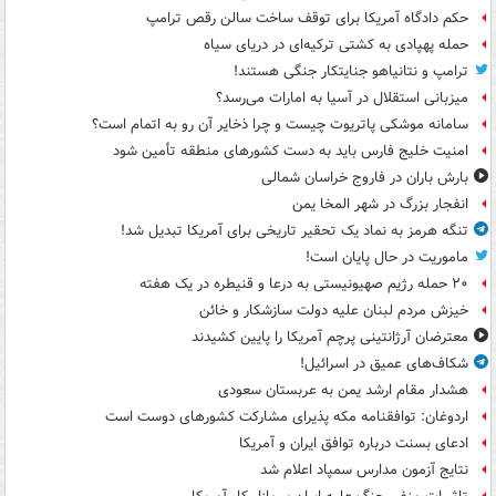
حکم دادگاه آمریکا برای توقف ساخت سالن رقص ترامپ
حمله پهپادی به کشتی ترکیه‌ای در دریای سیاه
ترامپ و نتانیاهو جنایتکار جنگی هستند!
میزبانی استقلال در آسیا به امارات می‌رسد؟
سامانه موشکی پاتریوت چیست و چرا ذخایر آن رو به اتمام است؟
امنیت خلیج فارس باید به دست کشورهای منطقه تأمین شود
بارش باران در فاروج خراسان شمالی
انفجار بزرگ در شهر المخا یمن
تنگه هرمز به نماد یک تحقیر تاریخی برای آمریکا تبدیل شد!
ماموریت در حال پایان است!
۲۰ حمله رژیم صهیونیستی به درعا و قنیطره در یک هفته
خیزش مردم لبنان علیه دولت سازشکار و خائن
معترضان آرژانتینی پرچم آمریکا را پایین کشیدند
شکاف‌های عمیق در اسرائیل!
هشدار مقام ارشد یمن به عربستان سعودی
اردوغان: توافقنامه مکه پذیرای مشارکت کشورهای دوست است
ادعای بسنت درباره توافق ایران و آمریکا
نتایج آزمون مدارس سمپاد اعلام شد