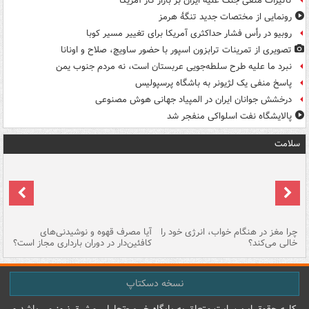
تاثیرات منفی جنگ علیه ایران بر بازار کار آمریکا
رونمایی از مختصات جدید تنگۀ هرمز
روبیو در رأس فشار حداکثری آمریکا برای تغییر مسیر کوبا
تصویری از تمرینات ترابزون اسپور با حضور ساویچ، صلاح و اونانا
نبرد ما علیه طرح سلطه‌جویی عربستان است، نه مردم جنوب یمن
پاسخ منفی یک لژیونر به باشگاه پرسپولیس
درخشش جوانان ایران در المپیاد جهانی هوش مصنوعی
پالایشگاه نفت اسلواکی منفجر شد
سلامت
ت
چرا مغز در هنگام خواب، انرژی خود را
آیا مصرف قهوه و نوشیدنی‌های
چر
خالی می‌کند؟
کافئین‌دار در دوران بارداری مجاز است؟
می
نسخه دسکتاپ