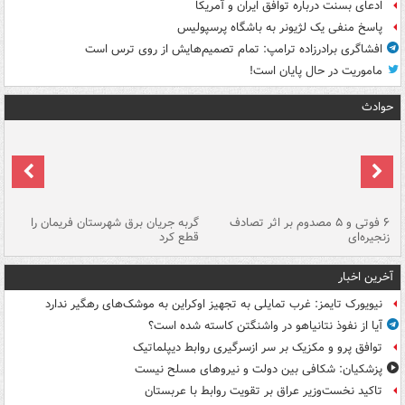
ادعای بسنت درباره توافق ایران و آمریکا
پاسخ منفی یک لژیونر به باشگاه پرسپولیس
افشاگری برادرزاده ترامپ: تمام تصمیم‌هایش از روی ترس است
ماموریت در حال پایان است!
حوادث
۶ فوتی و ۵ مصدوم بر اثر تصادف
گربه جریان برق شهرستان فریمان را
رگ
زنجیره‌ای
قطع کرد
آخرین اخبار
نیویورک تایمز: غرب تمایلی به تجهیز اوکراین به موشک‌های رهگیر ندارد
آیا از نفوذ نتانیاهو در واشنگتن کاسته شده است؟
توافق پرو و مکزیک بر سر ازسرگیری روابط دیپلماتیک
پزشکیان: شکافی بین دولت و نیروهای مسلح نیست
تاکید نخست‌وزیر عراق بر تقویت روابط با عربستان