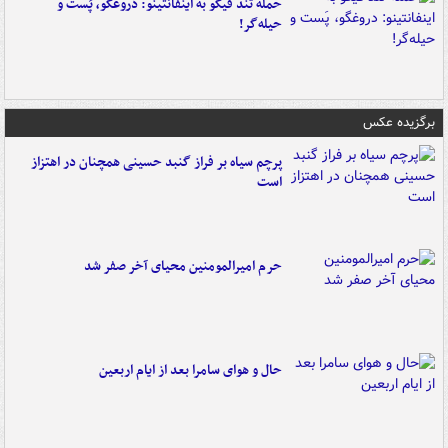
حمله تند فیگو به اینفانتینو: دروغگو، پَست‌ و
حیله‌گر!
برگزیده عکس
پرچم سیاه بر فراز گنبد حسینی همچنان در اهتزاز
است
حرم امیرالمومنین محیای آخر صفر شد
حال و هوای سامرا بعد از ایام اربعین