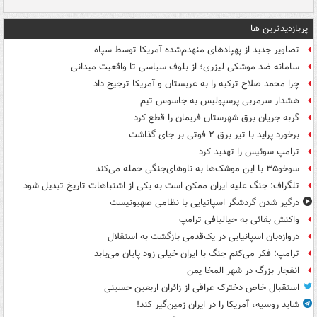
پربازدیدترین ها
تصاویر جدید از پهپادهای منهدم‌شده آمریکا توسط سپاه
سامانه ضد موشکی لیزری؛ از بلوف سیاسی تا واقعیت میدانی
چرا محمد صلاح ترکیه را به عربستان و آمریکا ترجیح داد
هشدار سرمربی پرسپولیس به جاسوس تیم
گربه جریان برق شهرستان فریمان را قطع کرد
برخورد پراید با تیر برق ۲ فوتی بر جای گذاشت
ترامپ سوئیس را تهدید کرد
سوخو۳۵ با این موشک‌ها به ناوهای‌جنگی حمله می‌کند
تلگراف: جنگ علیه ایران ممکن است به یکی از اشتباهات تاریخ تبدیل شود
درگیر شدن گردشگر اسپانیایی با نظامی صهیونیست
واکنش بقائی به خیالبافی ترامپ
دروازه‌بان اسپانیایی در یک‌قدمی بازگشت به استقلال
ترامپ: فکر می‌کنم جنگ با ایران خیلی زود پایان می‌یابد
انفجار بزرگ در شهر المخا یمن
استقبال خاص دخترک عراقی از زائران اربعین حسینی
شاید روسیه، آمریکا را در ایران زمین‌گیر کند!