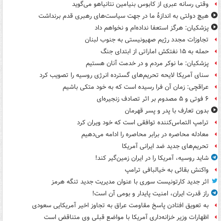
وقتی رسانه عبری از کابوس بنیامین نتانیاهو می‌گوید
هیچ دولتی به اندازۀ ما در جهت سیاست‌های رهبری قدم برنداشت
پزشکیان: هرگز استعفا نداده‌ام و نخواهم داد
تجاوزات مجدد رژیم صهیونیستی به جنوب لبنان
حمله به ۱۵ نفتکش‌ اماراتی از ابتدای جنگ
پزشکیان: ما نوکر مردم و در خدمت آنان هستیم
سنای آمریکا لایحه تحریم‌های گسترده انرژی روسیه را تصویب کرد
عراقچی: زمان آن فرا رسیده است که به خود متکی باشیم
۶ فوتی و ۵ مصدوم بر اثر تصادف زنجیره‌ای
بدون تعارف با پدر و پسر قهرمان
ترامپ التماس‌کننده توافقی است که خود ویران کرد
معادله محاصره در برابر محاصره را ادامه می‌دهیم
تحریم‌های جدید ضد ایرانی آمریکا
شاید روسیه، آمریکا را در ایران زمین‌گیر کند!
واکنش بقائی به خیالبافی ترامپ
اثر جدید کارتونیست سوری با عنوان مدیریت جدید تنگه هرمز
راز قدرت ایران، امنیت پایدار و بومی آن است!
به تعویق افتادن پاسخ مقاومت عراق به تجاوز اخیر آمریکایی سعودی
اظهارات وزیر خزانه‌داری آمریکا با مواضع قبلی وی متناقض است