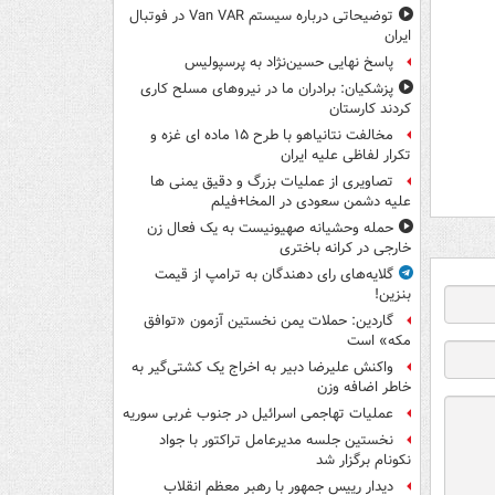
توضیحاتی درباره سیستم Van VAR در فوتبال
ایران
پاسخ نهایی حسین‌نژاد به پرسپولیس
پزشکیان: برادران ما در نیروهای مسلح کاری
کردند کارستان
مخالفت نتانیاهو با طرح ۱۵ ماده ای غزه و
تکرار لفاظی علیه ایران
تصاویری از عملیات بزرگ و دقیق یمنی ها
علیه دشمن سعودی در المخا+فیلم
حمله وحشیانه صهیونیست به یک فعال زن
خارجی در کرانه باختری
گلایه‌های رای دهندگان به ترامپ از قیمت
بنزین!
گاردین: حملات یمن نخستین آزمون «توافق
مکه» است
واکنش علیرضا دبیر به اخراج یک کشتی‌گیر به
خاطر اضافه وزن
عملیات تهاجمی اسرائیل در جنوب غربی سوریه
نخستین جلسه مدیرعامل تراکتور با جواد
نکونام برگزار شد
دیدار رییس جمهور با رهبر معظم انقلاب