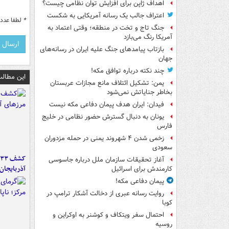
اهداف ژاپن برای افزایش توان نظامی چیست؟
اعتراف جالب یک رسانه آمریکایی به شکست
*
لطفا عدد م
جنگ تاج و تخت در منطقه؛ وقتی اعتماد به
آمریکا رنگ می‌بازد
بازتاب پیامدهای جنگ علیه ایران در رسانه‌های
جهان
چند نکته درباره توافق مکه!
این مطالب
یمن: تشکیل ائتلاف مانع مجازات عربستان
بخاطر جنایاتش نمی‌شود
فیدان: ایران هدف پیمان دفاعی مکه نیست
یونان به دنبال گسترش حضور نظامی در خلیج
فارس
زخمی شدن ۴ شهروند یمنی در حمله مزدوران
سعودی
آغاز تحقیقات سازمان ملل درباره جاسوسی
آذربایجان
کارمندش برای اسرائیل
پیمان دفاعی مکه!
روایت رسانه عبری از دخالت آشکار ترامپ در
کوبا
احتمال سفر ویتکاف و کوشنر به اوکراین و
روسیه