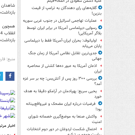
علیه دشمن سعودی در المخا+فیلم
شاهدان ع
گلایه‌های رای دهندگان به ترامپ از قیمت
بازداشت‌ه
بنزین!
عملیات تهاجمی اسرائیل در جنوب غربی سوریه
همچون سا
رسوایی دیپلماسی آمریکا در برابر ایران توسط
بلاگر آمریکایی!
بازداشت‌ها
اولیانوف: بحران ایران-آمریکا فقط با دیپلماسی
پایان می‌یابد
جدی‌ترین تقابل نظامی آمریکا از زمان جنگ
منبع: فا
جهانی
اذعان آمریکا به عبور ده‌ها کشتی از محاصره
ایران
بررسی ۳۰۰ روز پس از آتش‌بس: چه بر سر غزه
آمد؟
یحیی سریع: پهپادمان در آرامکو دقیقا به هدف
خورد
فرضیات درباره ایران مضحک و غیرواقع‌بینانه
بود!
واکنش صنعا به موضع‌گیری خصمانه شورای
امنیت
اخبار مرتب
احتمال شکست اردوغان در دور دوم انتخابات
ریاست جمهوری ترکیه
بحرین،