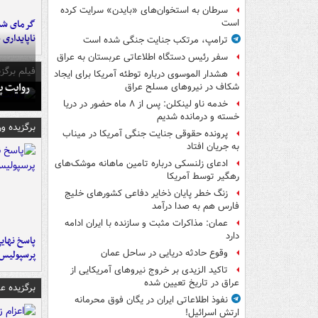
سرطان به استخوان‌های «بایدن» سرایت کرده
گرمای شدی
است
ناپایداری 
ترامپ، مرتکب جنایت جنگی شده است
سفر رئیس دستگاه اطلاعاتی عربستان به عراق
فیلم برگزی
هشدار الموسوی درباره توطئه آمریکا برای ایجاد
روایت پ
شکاف در نیروهای مسلح عراق
خدمه ناو لینکلن: پس از ۸ ماه حضور در دریا
خسته و درمانده‌ شدیم
برگزیده و
پرونده حقوقی جنایت جنگی آمریکا در میناب
به جریان افتاد
ادعای زلنسکی درباره تامین ماهانه موشک‌های
رهگیر توسط آمریکا
زنگ خطر پایان ذخایر دفاعی کشورهای خلیج
فارس هم به صدا درآمد
عمان: مذاکرات مثبت و سازنده با ایران ادامه
دارد
پاسخ نهایی
وقوع حادثه دریایی در ساحل عمان
پرسپولیس
تاکید الزیدی بر خروج نیروهای آمریکایی از
عراق در تاریخ تعیین شده
برگزیده 
نفوذ اطلاعاتی ایران در یگان فوق محرمانه
ارتش اسرائیل!