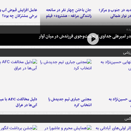
د در جنوب و مرکز؛
جان باختن چهار نفر در سانحه
عامل افزایش قبوض آب و
در نوار شمالی
رانندگی مراغه - هشترود+ فیلم
برخی مشترکان چه بود؟
ده
در امیرعلی جداوی از جست‌وجوی فرزندش در میان آوار
رزشی
 حسین‌نژاد به
مجتبی جباری تیم جدیدش را
دلیل مخالفت FC
انتخاب کرد
آبی‌ها در عراق
عکس