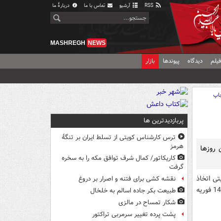
RSS
آرشیو
تماس با ما
دربارهٔ ما
MASHREGH
NEWS
یلم
دیدگاه
پیوندها
بازار
اپ
پربازدیدترین ها
ترس کارشناس کویتی از تسلط ایران بر تنگۀ
هرمز
 روزها
کاریکاتور/ کمال شرف توافق مکه را به سخره
گرفت
تی اتخاذ
نقشه کشی برای فتنه و اصرار بر دروغ
شده توسط رژیم آل خلیفه خود را برای برگزاری مراسم بزرگداشت چهارمین سالگرد انقلاب 14 فوریه
طبیعت بکر جاده اسالم به خلخال
شکار تمساح در مالزی
پشت پرده تغییر سرمربی تراکتور