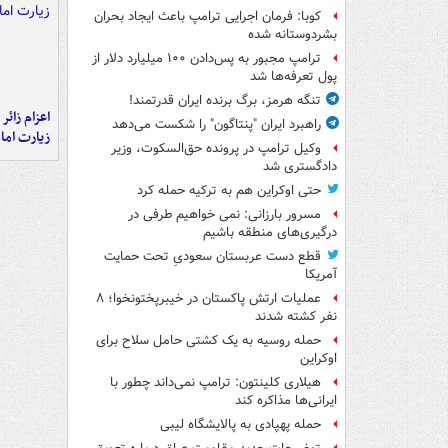
کوبا: فرمان اجرایی ترامپ باعث ایجاد بحران
بشردوستانه شده
ترامپ مجبور به پس‌دادن ۱۰۰ میلیارد دلار از
پول تعرفه‌ها شد
تنگه هرمز، برگ برنده ایران قدرتمند!
اعزام زائر 
راهبرد ایران "پنتاگون" را شکست می‌دهد
زیارت اما
وکیل ترامپ در پرونده حق‌السکوت، وزیر
دادگستری شد
حتی اوکراین هم به ترکیه حمله کرد
مسرور بارزانی: نمی خواهیم طرفی در
درگیری‌های منطقه باشیم
قطع دست عربستان سعودیِ تحت حمایت
آمریکا
عملیات ارتش پاکستان در خیبرپختونخوا؛ ۸
نفر کشته شدند
حمله روسیه به یک کشتی حامل سلاح برای
اوکراین
هیلاری کلینتون: ترامپ نمی‌داند چطور با
ایرانی‌ها مذاکره کند
حمله پهپادی به پالایشگاه لیبی