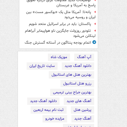
توضیحات جدید مقاومت عراق درباره تعویق
پاسخ به آمریکا و عربستان
پانه‌تا: آمریکا مثل یک «بوکسور مست» بین
ایران و روسیه می‌دود
پاکستان: باید در برابر اسرائیل متحد شویم
تئودور روزولت جایگزین ناو هواپیمابر آبراهام
لینکلن می‌شود
اتمام بودجه پنتاگون در آستانه گسترش جنگ
آپ آهنگ
موزیک شاه
دانلود آهنگ جدید
سایت تاریخ ایران
بهترین هتل های استانبول
رزرو هتل استانبول
بهترین جراح بینی ترمیمی
آهنگ های جدید
دانلود آهنگ جدید
پرشین هتل
ثبت نام بیمه اربعین
آهنگ جدید
مزایده خودرو