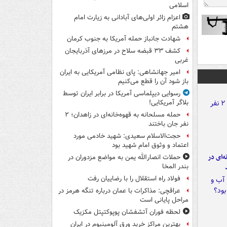
اسلامی
اعزام زائر اولی‌های آبادانی به زیارت امام
هشتم
شهادت جانباز حمله آمریکا به جنوب کرمان
کشف ۳۳ قبضه سلاح در مرزهای آذربایجان
غربی
امیر جهانشاهی: پای نظامی آمریکایی به ایران
باز شود آن را قطع می‌کنیم
رسوایی دیپلماسی آمریکا در برابر ایران توسط
بلاگر آمریکایی!
حمله مسلحانه به قهوه‌خانه‌ای در زاهدان؛ ۲
نفر جان باختند
حجت‌الاسلام سعیدی: شهید خادمی مورد
اعتماد و وثوق امام شهید بود
ه‌ای در
حملات انصارالله یمن به مواضع مزدوران در
بندر المخا
فولاد راه استقلال را با رضاییان رفت
عراقچی: مذاکرات با عمان درباره تنگه هرمز در
مراحل پایانی است
لحظه فوران آتشفشان پوپوکتپتل مکزیک
بهترین مراکز خرید ورق آلومینیوم در ایران