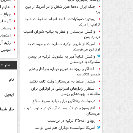
جنگ ایران ده‌ها هزار شغل را در آمریکا از بین
تداوم ا
برد
چراغ سب
رویترز: دموکرات‌ها قصد انجام تحقیقات علیه
آل خلی
ترامپ را دارند
رسوایی 
واکنش عربستان و قطر به بیانیه شورای امنیت
اعتصاب
درباره یمن
رژیم آل
آمریکا از طریق ترکیه تسلیحات و مهمات به
اوکراین می‌فرستد
دومین 
واکنش کنایه‌آمیز به عضویت ترکیه در پیمان
مشترک با عربستان
نظر شم
افشاگری روزنامه عبری درباره بدرفتاری‌های
همسر نتانیاهو
نام
هشدار صنعا به عربستان: وقت تلف نکنید
استقرار رادارهای اسرائیلی در اوکراین برای
ایمیل
مقابله با پهپادهای روسی
درخواست پنتاگون برای تولید سریع سلاح
آتش‌سوزی در تأسیسات آرامکو در جنوب غرب
نظر شما 
عربستان
رویای اف-۳۵ ترکیه در بن‌بست
آمریکا نتوانست؛ دیگران هم نمی توانند