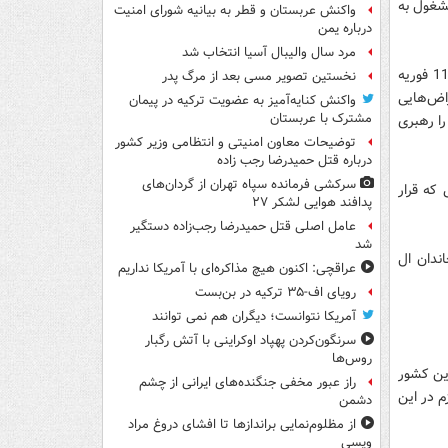
مشغول به
واکنش عربستان و قطر به بیانیه شورای امنیت
درباره یمن
مرد سال والیبال آسیا انتخاب شد
در این راستا پایگاه خبری «مرآه البحرین» گزارش داد که از روز چهارشنبه گذشته برابر با 11 فوریه
نخستین تصویر مسی بعد از مرگ پدر
» که برگزاری اعتراض‌هایی
واکنش کنایه‌آمیز به عضویت ترکیه در پیمان
مشترک با عربستان
نه از زمان حمله به اعتصاب کنندگان بحرینی در میدان «اللؤلؤة» منامه در مارس 2011 را رهبری
توضیحات معاون امنیتی و انتظامی وزیر کشور
درباره قتل حمیدرضا رجب زاده
سرکشی فرمانده سپاه تهران از گردان‌های
که قرار
پدافند هوایی لشکر ۲۷
عامل اصلی قتل حمیدرضا رجب‌زاده دستگیر
شد
اندان ال
عراقچی: اکنون هیچ مذاکره‌ای با آمریکا نداریم
رویای اف-۳۵ ترکیه در بن‌بست
آمریکا نتوانست؛ دیگران هم نمی توانند
سرنگون‌کردن پهپاد اوکراینی با آتش رگبار
روس‌ها
ین کشور
راز عبور مخفی جنگنده‌های ایرانی از چشم
م در این
دشمن
از مظلوم‌نمایی براندازها تا افشای دروغ مراد
ویسی