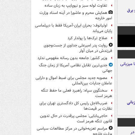
تفاوت لوله سبز و نیوپایپ به زبان ساده
 برق
همایش محرم و عاشورا در آینه اسناد وزارت
امور خارجه
اولیانوف: بحران ایران-آمریکا فقط با دیپلماسی
پایان می‌یابد
صلاح ترک‌ها را پولدار کرد
روایت پدر امیرعلی جداوی از جست‌وجوی
فرزندش در میان آوار
وزیر کشور: جامعه بدون رسانه مفهومی ندارد
جدی‌ترین تقابل نظامی آمریکا از زمان جنگ
جهانی
مصوبه جدید مجلس برای ضبط اموال و دارایی
عاملان جنایات بین‌المللی
سخنگوی سپاه: راهبرد فعلی ما حفظ تنگه
هرمز است
A با میزبانی
ضرب‌الاجل رئیس کل دادگستری تهران برای
نظارت بر قیمت‌ها
حاجی‌بابایی: مجلس پرقدرت در حال تدوین
قانون تنگه هرمز است
مراسم تعزیه‌خوانی در مرکز مطالعات سیاسی
وزارت خارجه