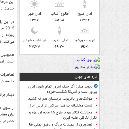
این درحال
خدمت در 
اذان صبح
طلوع آفتاب
اذان ظهر
۱۲:۱۰
۰۵:۱۸
۰۳:۴۴
غروب خورشید
اذان مغرب
نیمه‌شب شرعی
می‌کند، ف
۲۳:۲۳
۱۹:۲۰
۱۹:۰۱
همچنین م
است، امروز (پنج‌شنبه) بر
تظاهرات‌ک
تازه های جهان
خلیفه در 
دیوید میلر: اگر جنگ امروز تمام شود، ایران
پیروز است و آمریکا شکست‌خورده!
دیدار برا
موشک‌های پاتریوت عربستان هم ته‌ کشید
تست مخفیانه پدافند اسرائیل از ترس ایران
از سوی د
مخالفت نتانیاهو با طرح ۱۵ ماده ای غزه و
برای مقاب
تکرار لفاظی علیه ایران
خصوص، با
تصاویری از عملیات بزرگ و دقیق یمنی ها