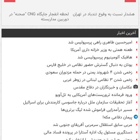
ای
هشدار نسبت به وفوع تندباد در تهران
لحظه انفجار جایگاه CNG "صحنه" در
دس
دوربین مداربسته
ات
آخرین اخبار
امیرحسین طاهری راهی پرسپولیس شد
طعنه همتی به وزیر خزانه داری آمریکا
هافبک آلومینیوم پرسپولیسی شد
یونان به دنبال گسترش حضور نظامی در خلیج فارس
زخمی شدن ۴ شهروند یمنی در حمله مزدوران سعودی
زخمی شدن ۳ نظامی لبنانی در زوطر غربی
عکاسان و خبرنگاران در دفاع مقدس
ورود فرمانده تروریست‌های آمریکایی به تل‌آویو
آغاز تحقیقات سازمان ملل درباره جاسوسی کارمندش برای اسرائیل
مسیر درآمدزایی فراموش شده لیگ برتری‌ها
پیمان دفاعی مکه!
مربی سابق استقلال سرمربی آفریقای جنوبی شد
دستگیری مسئول یک اداره آستارا در پرونده فساد مالی
مجتبی جباری تیم جدیدش را انتخاب کرد