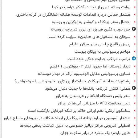
روایت رسانه عبری از دخالت آشکار ترامپ در کوبا
هشدار حماس درباره اقدامات توسعه طلبانه اشغالگران در کرانه باختری
احتمال سفر ویتکاف و کوشنر به اوکراین و روسیه
جان دوباره نگین فیروزه ای ایران «دریاچه ارومیه»
سرطان به استخوان‌های «بایدن» سرایت کرده است
پیروزی قاطع چلسی برابر میلان +فیلم
مهاجم پرسپولیس به پیکان پیوست
ترامپ، مرتکب جنایت جنگی شده است
دیدار دوستانه اما جدی؛ اینتر ۲- یوونتوس ۱ +فیلم
تساوی پرسپولیس مقابل الومینیوم اراک در دیدار دوستانه
پشت‌پرده مداخله آمریکا در حمایت از یِن ژاپن؛ خیرخواهی یا خودخواهی؟
همتی: کنترل ترازنامه بانک‌ها با جدیت دنبال می‌شود
سفر رئیس دستگاه اطلاعاتی عربستان به عراق
دلیل مخالفت AFC با میزبانی آبی‌ها در عراق
سخنگوی ارتش: نظم ایرانی حاکم بر تنگه غیرقابل بازگشت است
هشدار الموسوی درباره توطئه آمریکا برای ایجاد شکاف در نیروهای مسلح عراق
تعطیلی تدریجی مراکز دیالیز خصوصی به دلیل انباشت بدهی بیمه‌ها
خاویر باردم؛ یک ستاره در برابر سکوت جهان