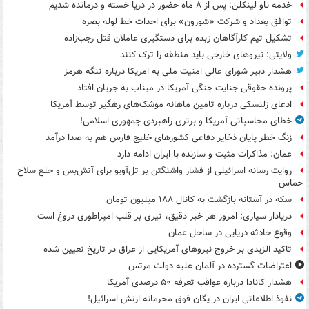
خدمه ناو لینکلن: پس از ۸ ماه حضور در دریا خسته و درمانده‌ شدیم
توافق بغداد و شرکت «شورون» برای احداث خط لوله بصره
تشکیل تیم کارآگاهان زبده برای دستگیری عاملان قتل رجب‌زاده
ولایتی: نیروهای خارجی باید منطقه را ترک کنند
هشدار دبیر شورای عالی امنیت ملی به امریکا درباره تنگه هرمز
پرونده حقوقی جنایت جنگی آمریکا در میناب به جریان افتاد
ادعای زلنسکی درباره تامین ماهانه موشک‌های رهگیر توسط آمریکا
خطای محاسباتی آمریکا و برتری راهبردی جمهوری اسلامی!
زنگ خطر پایان ذخایر دفاعی کشورهای خلیج فارس هم به صدا درآمد
عمان: مذاکرات مثبت و سازنده با ایران ادامه دارد
روایت رسانه اسرائیلی از فشار واشنگتن بر تل‌آویو برای آتش‌بس و خلع سلاح
حماس
سکه در آستانه بازگشت به کانال ۱۸۸ میلیون تومان
دریادار سیاری: امروز هر خبر دقیق، تیری بر قلب امپراطوری دروغ است
وقوع حادثه دریایی در ساحل عمان
تاکید الزیدی بر خروج نیروهای آمریکایی از عراق در تاریخ تعیین شده
اعتراضات گسترده در آلمان علیه دولت مرتس
هشدار کانادا درباره عواقب تعرفه ۵۰ درصدی آمریکا
نفوذ اطلاعاتی ایران در یگان فوق محرمانه ارتش اسرائیل!