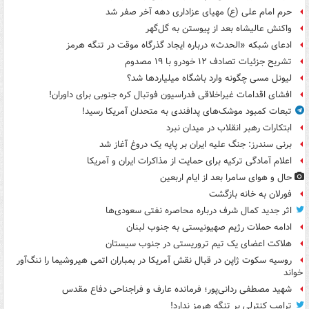
حرم امام علی (ع) مهیای عزاداری دهه آخر صفر شد
واکنش عالیشاه بعد از پیوستن به گل‌گهر
ادعای شبکه «الحدث» درباره ایجاد گذرگاه موقت در تنگه هرمز
تشریح جزئیات تصادف ۱۲ خودرو با ۱۹ مصدوم
لیونل مسی چگونه وارد باشگاه میلیاردها شد؟
افشای اقدامات غیراخلاقی فدراسیون فوتبال کره جنوبی برای داوران!
تبعات کمبود موشک‌های پدافندی به متحدان آمریکا رسید!
ابتکارات رهبر انقلاب در میدان نبرد
برنی سندرز: جنگ علیه ایران بر پایه یک دروغ آغاز شد
اعلام آمادگی ترکیه برای حمایت از مذاکرات ایران و آمریکا
حال و هوای سامرا بعد از ایام اربعین
فورلان به خانه بازگشت
اثر جدید کمال شرف درباره محاصره نفتی سعودی‌ها
ادامه حملات رژیم صهیونیستی به جنوب لبنان
هلاکت اعضای یک تیم تروریستی در جنوب سیستان
روسیه سکوت ژاپن در قبال نقش آمریکا در بمباران اتمی هیروشیما را ننگ‌آور
خواند
شهید مصطفی ردانی‌پور؛ فرمانده عارف و فراجناحی دفاع مقدس
ترامپ کنترلی بر تنگه هرمز ندارد!