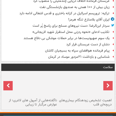
عربستان فرمانده ائتلاف دریایی چندملیتی را منصوب کرد
زیان بیش از ۱۰۰ همتی به صندوق‌ بازنشستگی نفت
ترکیه: تروریسم اسرائیل در کرانه باختری و قدس اشغالی ادامه دارد
ایران آقای بلامنازع تنگه هرمز!
سردار ابن‌الرضا: دست نیروهای مسلح برای پاسخ پُر است
تکذیب ادعای «نحوه ردزنی محل استقرار شهید لاریجانی»
یک‌ سوم صهیونیست‌ها در برابر حملات موشکی بی دفاع هستند
دشان از دست عربستان فرار کرد
پیام فرمانده هوافضای سپاه به بسیجیان کاشان
شناسایی و بازداشت ۲۱مزدور موساد در کرمان
سلامت
اهمیت تشخیص زودهنگام بیماری‌های
ناگفته‌هایی از آمپول های لاغری؛ از
دریچه‌ای قلب
عوارض مرگبار تا زیبایی
تا