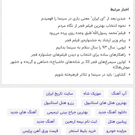
اخبار مرتبط
عبدی:بعد از "ای ایران" معنی بازی در سینما را فهمیدم
نحوه انتخاب بهترین فیلم فجر از نگاه مردم
فیلم"محمد رسول‌الله"طبق وعده روی پرده می‌رود
پیام وزیر ارشاد به جشنواره‌ی فیلم فجر
ایوبی: سال ۹۳ را سال سلام به سینما بدانیم
راهکارهای ساده برای انتخاب و دیدن فیلم‌های جشنواره فجر
اولین سیمرغ‌های فجر 33 بر شانه‌های «اشباح»،«ماهی و گربه» و «شهر
موش‌ها2»
کشاورز: باید در سینما و تئاتر فرهیخته شویم
آپ آهنگ
موزیک شاه
سایت تاریخ ایران
بهترین هتل های استانبول
رزرو هتل استانبول
دانلود آهنگ جدید
بهترین جراح بینی ترمیمی
آهنگ های جدید
پرشین هتل
ثبت نام بیمه اربعین
آهنگ جدید
مزایده خودرو
خرید بلیط استخر
قیمت ورق آهن پرایس