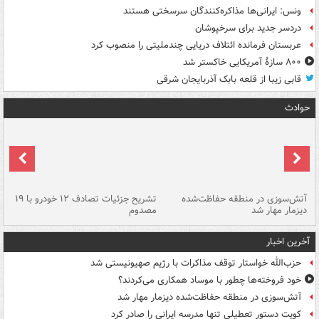
ونس: ایرانی‌ها مذاکره‌کنندگان سرسختی هستند
دردسر جدید برای سرخپوشان
عربستان فرمانده ائتلاف دریایی چندملیتی را منصوب کرد
۸۰۰ سازۀ آمریکایی خاکستر شد
قابی زیبا از قلعه بابک آذربایجان شرقی
حوادث
تصادف مرگبار در محور اهواز–شوش ۲
آتش‌سوزی در منطقه حفاظت‌شده
تشریح جزئیات تصادف ۱۲ خودرو با ۱۹
پا
دیزمار مهار شد
مصدوم
آخرین اخبار
حزب‌الله خواستار توقف مذاکرات با رژیم صهیونیستی شد
خود فروخته‌ها چطور با موساد همکاری می‌کردند؟
آتش‌سوزی در منطقه حفاظت‌شده دیزمار مهار شد
کویت دستور تعطیلی تنها مدرسه ایرانی را صادر کرد