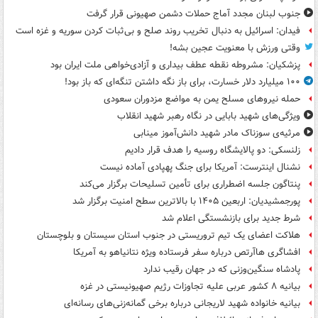
جنوب لبنان مجدد آماج حملات دشمن صهیونی قرار گرفت
فیدان: اسرائیل به دنبال تخریب روند صلح و بی‌ثبات کردن سوریه و غزه است
وقتی ورزش با معنویت عجین بشه!
پزشکیان: مشروطه نقطه عطف بیداری و آزادی‌خواهی ملت ایران بود
۱۰۰ میلیارد دلار خسارت، برای باز نگه داشتن تنگه‌ای که باز بود!
حمله نیروهای مسلح یمن به مواضع مزدوران سعودی
ویژگی‌های شهید بابایی در نگاه رهبر شهید انقلاب
مرثیه‌ی سوزناک مادر شهید دانش‌آموز مینابی
زلنسکی: دو پالایشگاه روسیه را هدف قرار دادیم
نشنال اینترست: آمریکا برای جنگ پهپادی آماده نیست
پنتاگون جلسه اضطراری برای تأمین تسلیحات برگزار می‌کند
پورجمشیدیان: اربعین ۱۴۰۵ با بالاترین سطح امنیت برگزار شد
شرط جدید برای بازنشستگی اعلام شد
هلاکت اعضای یک تیم تروریستی در جنوب استان سیستان و بلوچستان
افشاگری هاآرتص درباره سفر فرستاده ویژه نتانیاهو به آمریکا
پادشاه سنگین‌وزنی که در جهان رقیب ندارد
بیانیه ۸ کشور عربی علیه تجاوزات رژیم صهیونیستی در غزه
بیانیه خانواده شهید لاریجانی درباره برخی گمانه‌زنی‌های رسانه‌ای