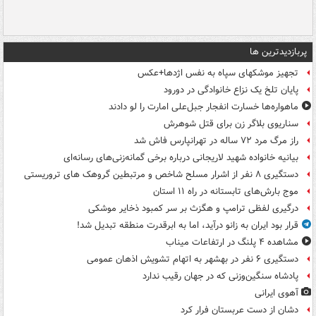
پربازدیدترین ها
تجهیز موشکهای سپاه به نفس اژدها+عکس
پایان تلخ یک نزاع خانوادگی در دورود
ماهواره‌ها خسارت انفجار جبل‌علی امارت را لو دادند
سناریوی بلاگر زن برای قتل شوهرش
راز مرگ مرد ۷۲ ساله در تهرانپارس فاش شد
بیانیه خانواده شهید لاریجانی درباره برخی گمانه‌زنی‌های رسانه‌ای
دستگیری ۸ نفر از اشرار مسلح شاخص و مرتبطین گروهک های تروریستی
موج بارش‌های تابستانه در راه ۱۱ استان
درگیری لفظی ترامپ و هگزث بر سر کمبود ذخایر موشکی
قرار بود ایران به زانو درآید، اما به ابرقدرت منطقه تبدیل شد!
مشاهده ۴ پلنگ در ارتفاعات میناب
دستگیری ۶ نفر در بهشهر به اتهام تشویش اذهان عمومی
پادشاه سنگین‌وزنی که در جهان رقیب ندارد
آهوی ایرانی
دشان از دست عربستان فرار کرد