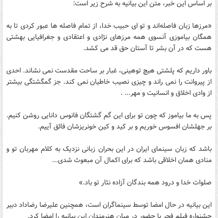
بر اساس این خبر، متن این بیانیه به شرح زیر است:
«مرزها زبان فاصله‌اند و تو ای حبیب خدا، از تمام فاصله ها عبور کردی تا به
همگان بیاموزی آنسوی همه مرزهای نژادی و اعتقادی و جغرافیایی بهشتی
هست که در آن بشر تا آستان حق قد می کشد.
باور داریم که پلشتی هیچ توهینی، غبار بر ساحت مقدست نمی نشاند. احدی
از پیروانت را نمی راند و چیزی نصیب خاطیان نمی کند. جز گمگشتگی بیشتر
از وادی اخلاق و انسانیت و مهر... .
پس به ما بیاموز که چون تو برای این گم گشتگان فانوس دانایی روشن کنیم.
بر جهلشان افسوس خوریم و بر کید و کین خونریزشان فائق آییم.
باشد که زبان سینمای ایران در این بحران زبانی نزدیک به کلام مهربان تو و
منادی همان اخلاقی باشد که برای اکمال آن مبعوث شدی...
صلوات خدا و درود همه بندگان آزاده نثار تو باد.»
این بیانیه در حال امضا توسط سینماگران است، همچنین علیرضا رضاداد دبیر
جشنواره فیلم فجر با حضور در میان هنرمندان این بیانیه را امضا کرد.