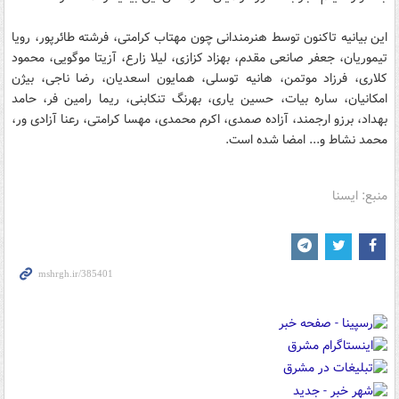
این بیانیه تاکنون توسط هنرمندانی چون مهتاب کرامتی، فرشته طائرپور، رویا
تیموریان، جعفر صانعی مقدم، بهزاد کزازی، لیلا زارع، آزیتا موگویی، محمود
کلاری، فرزاد موتمن، هانیه توسلی، همایون اسعدیان، رضا ناجی، بیژن
امکانیان، ساره بیات، حسین یاری، بهرنگ تنکابنی، ریما رامین فر، حامد
بهداد، برزو ارجمند، آزاده صمدی، اکرم محمدی، مهسا کرامتی، رعنا آزادی ور،
محمد نشاط و... امضا شده است.
منبع: ایسنا