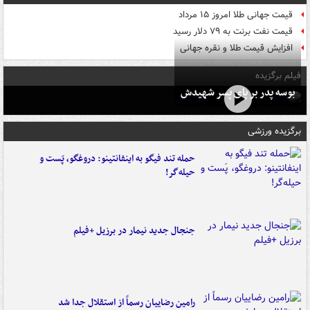
قیمت جهانی طلا امروز ۱۵ مرداد
قیمت نفت برنت به ۷۹ دلار رسید
افزایش قیمت طلا و نقره جهانی
فیلم برگزیده
بوسه‌ پدر بر پای پسر شهیدش
برگزیده ورزشی
حمله تند فیگو به اینفانتینو: دروغگو، پَست‌ و
حیله‌گر!
جنجال جدید نیمار در برزیل +فیلم
رامین رضاییان رسماً از استقلال جدا شد