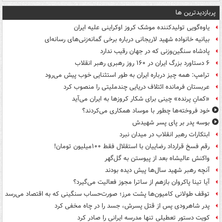
پربازدیدترین ها
یاوه‌گویی تولیدکننده موشک کروز اوکراینی علیه ایران
بیانیه خانواده شهید لاریجانی درباره برخی گمانه‌زنی‌های رسانه‌ای
پادشاه سنگین‌وزنی که در جهان رقیب ندارد
۶ دستاورد بزرگ ایران در ۱۶۰ روز رهبری رهبر انقلاب
ترامپ: همه چیز درباره ایران به طور استثنایی خوب پیش می‌رود
عربستان فرمانده ائتلاف دریایی چندملیتی را منصوب کرد
«کمانِ پرنده» چینی برای شکار کروزها به ایران می‌آید
خود فروخته‌ها چطور با موساد همکاری می‌کردند؟
بوسه‌ پدر بر پای پسر شهیدش
ابتکارات رهبر انقلاب در میدان نبرد
رقم فسخ قرارداد رضاییان با استقلال فقط ۱۰۰میلیون تومان!
واکنش عالیشاه بعد از پیوستن به گل‌گهر
آنچه رهبر شهید سال‌ها پیش دیده بودند
آیا تینا پاکروان بازهم از ساترا مجوز فعالیت می‌گیرد؟
توقف طولانی کامیون‌ها پشت مرز؛ صورت‌حساب سنگینی که به اقتصاد می‌رسد
پدر شاهرودی پس از قتل پسرش، جسد را در چاه مخفی کرد
کویت دستور تعطیلی تنها مدرسه ایرانی را صادر کرد