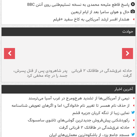
پاسخ قاطع ملیحه محمدی به نسخه تسلیم‌طلبی روی آنتن BBC
حال و هوای سامرا بعد از ایام اربعین
هشدار افسر ارشد آمریکایی به کاخ سفید +فیلم
حوادث
شته
حادثه غرق‌شدگی در طاقانک ۲ قربانی
پدر شاهرودی پس از قتل پسرش،
دس
گرفت
جسد را در چاه مخفی کرد
آخرین اخبار
نیمی از آمریکایی‌ها از تشدید هرج‌ومرج در غرب آسیا می‌ترسند
از حذف نام همسر تا تغییر نام خانوادگی؛ اما و اگرهای تعویض شناسنامه
نمایی زیبا از تنگه کریان جزیره قشم
رکوردشکنی پیش‌فروش جدیدترین گوشی‌های تاشوی سامسونگ
حادثه غرق‌شدگی در طاقانک ۲ قربانی گرفت
مسجد جامع یزد، از باشکوه‌ترین معماری‌های ایران