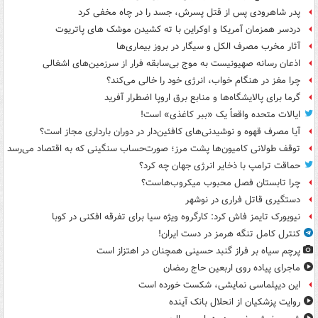
پدر شاهرودی پس از قتل پسرش، جسد را در چاه مخفی کرد
دردسر همزمان آمریکا و اوکراین با ته کشیدن موشک های پاتریوت
آثار مخرب مصرف الکل و سیگار در بروز بیماری‌ها
اذعان رسانه صهیونیست به موج بی‌سابقه فرار از سرزمین‌های اشغالی
چرا مغز در هنگام خواب، انرژی خود را خالی می‌کند؟
گرما برای پالایشگاه‌ها و منابع برق اروپا اضطرار آفرید
ایالات متحده واقعاً یک «ببر کاغذی» است!
آیا مصرف قهوه و نوشیدنی‌های کافئین‌دار در دوران بارداری مجاز است؟
توقف طولانی کامیون‌ها پشت مرز؛ صورت‌حساب سنگینی که به اقتصاد می‌رسد
حماقت ترامپ با ذخایر انرژی جهان چه کرد؟
چرا تابستان فصل محبوب میکروب‌هاست؟
دستگیری قاتل فراری در نوشهر
نیویورک تایمز فاش کرد: کارگروه ویژه سیا برای تفرقه افکنی در کوبا
کنترل کامل تنگه هرمز در دست ایران!
پرچم سیاه بر فراز گنبد حسینی همچنان در اهتزاز است
ماجرای پیاده روی اربعین حاج رمضان
این دیپلماسی نمایشی، شکست خورده است
روایت پزشکیان از انحلال بانک آینده