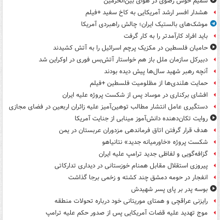
شمیم خوش رضوی در هوای بین‌الحرمین
هشدار افسر ارشد آمریکایی به کاخ سفید +فیلم
موشک‌های بالستیک ایران؛ چالش راهبردی آمریکا
باید افراد کارآمدتر را به کار گرفت
حامیان فلسطین در مکزیک پرچم اسرائیل را به آتش کشیدند
دبیرکل سازمان ملل باز هم خواستار آتش‌بس فوری در اوکراین شد
آنچه رهبر شهید سال‌ها پیش دیده بودند
حمایت هلندی‌ها از مظلومیت فلسطین +فیلم
افشای برکناری در موساد پس از شکست پروژه علیه ایران
دستگیری عامل انتشار مطالب توهین‌آمیز علیه زائران اربعین در فضای مجازی
روایت تکان‌دهنده دانش‌آموز مینابی از جنایت آمریکا
هدف قرار گرفتن اتاق‌ فرماندهی مزدوران عربستان در یمن
شکست پروژه «خاورمیانه جدید» نتانیاهو
گزافه‌گویی و لفاظی جدید ترامپ علیه ایران
پیروزی استقلال مقابل همنام خوزستانی در دیداری تدارکاتی
انفجار در حومه دمشق چند کشته و زخمی برجا گذاشت
بوسه‌ پدر بر پای پسر شهیدش
رایزنی عراقچی و همتای موریتانی خود درباره تحولات منطقه
موج تهدید علیه قضات آمریکایی پس از صدور حکم علیه ترامپ