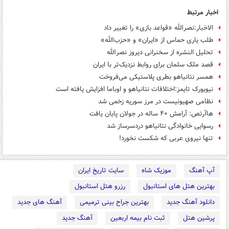
اخبار مرتبط
الاخبار:نصرالله «قواعد بازی» را تغییر داد
طلب یاری حماس از «ایران» و «حزب‌الله»
تحلیل النشره از سخنرانی دیروز نصرالله
قصد ملک سلمان برای روابط نزدیک‌تر با ایران
همسر نتانیاهو بطری‌ پلاستیکی می‌فروخت
نیویورک تایمز:اختلافات نتانیاهو و اوباما افزایش یافته است
نظامی صهیونیست در مرز سوریه زخمی شد
هاآرتص: آرامش ۴۰ ساله در جولان پایان یافت
رسوایی خانوادگی نتانیاهو دردسرساز شد
تنها نیروی عربی که شکست نخورد!
آپ آهنگ
موزیک شاه
سایت تاریخ ایران
بهترین هتل های استانبول
رزرو هتل استانبول
دانلود آهنگ جدید
بهترین جراح بینی ترمیمی
آهنگ های جدید
پرشین هتل
ثبت نام بیمه اربعین
آهنگ جدید