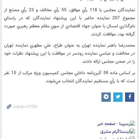
نمايندگان مجلس با 118 رأي موافق، 55 رأي مخالف و 23 رأي ممتنع از
مجموع 207 نماينده حاضر با اين پيشنهاد نمايندگان که در راستاي
نام‌گذاري امسال با عنوان جهاد اقتصادي از سوي مقام معظم رهبري صورت
گرفته بود، موافقت کردند.
محمدرضا باهنر نماينده تهران به عنوان طراح، علي مطهري نماينده تهران
در مخالفت و عباسي نماينده رودسر در موافقت با اين پيشنهاد نظرات خود
را در صحن مجلس ارائه دادند.
بر اساس ماده 59 آئين‌نامه داخلي مجلس کميسيون ويژه مرکب از 15 نفر
است که با رأي مستقيم نمايندگان انتخاب مي‌شوند.