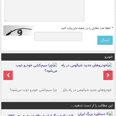
*
لطفا عدد مقابل را در جعبه متن وارد کنید
خودرو
خودروهای جدید شیائومی در راه بازار
چرا سیم‌کشی خودرو ذوب می‌شود؟
شو
این مطالب را از دست ندهید....
۶ دستاورد بزرگ ایران در ۱۶۰ روز رهبری رهبر انقلاب