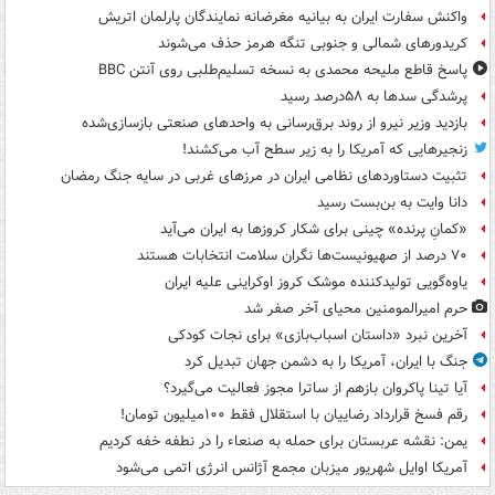
واکنش سفارت ایران به بیانیه مغرضانه نمایندگان پارلمان اتریش
کریدورهای شمالی و جنوبی تنگه هرمز حذف می‌شوند
پاسخ قاطع ملیحه محمدی به نسخه تسلیم‌طلبی روی آنتن BBC
پرشدگی سدها به ۵۸درصد رسید
بازدید وزیر نیرو از روند برق‌رسانی به واحدهای صنعتی بازسازی‌شده
زنجیرهایی که آمریکا را به زیر سطح آب می‌کشند!
تثبیت دستاوردهای نظامی ایران در مرزهای غربی در سایه جنگ رمضان
دانا وایت به بن‌بست رسید
«کمانِ پرنده» چینی برای شکار کروزها به ایران می‌آید
۷۰ درصد از صهیونیست‌ها نگران سلامت انتخابات هستند
یاوه‌گویی تولیدکننده موشک کروز اوکراینی علیه ایران
حرم امیرالمومنین محیای آخر صفر شد
آخرین نبرد «داستان اسباب‌بازی» برای نجات کودکی
جنگ با ایران، آمریکا را به دشمن جهان تبدیل کرد
آیا تینا پاکروان بازهم از ساترا مجوز فعالیت می‌گیرد؟
رقم فسخ قرارداد رضاییان با استقلال فقط ۱۰۰میلیون تومان!
یمن: نقشه عربستان برای حمله به صنعاء را در نطفه خفه کردیم
آمریکا اوایل شهریور میزبان مجمع آژانس انرژی اتمی می‌شود