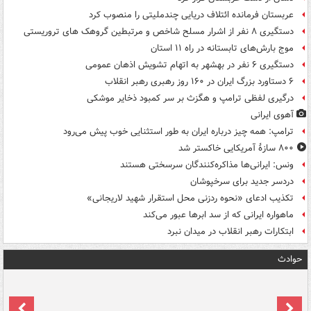
عربستان فرمانده ائتلاف دریایی چندملیتی را منصوب کرد
دستگیری ۸ نفر از اشرار مسلح شاخص و مرتبطین گروهک های تروریستی
موج بارش‌های تابستانه در راه ۱۱ استان
دستگیری ۶ نفر در بهشهر به اتهام تشویش اذهان عمومی
۶ دستاورد بزرگ ایران در ۱۶۰ روز رهبری رهبر انقلاب
درگیری لفظی ترامپ و هگزث بر سر کمبود ذخایر موشکی
آهوی ایرانی
ترامپ: همه چیز درباره ایران به طور استثنایی خوب پیش می‌رود
۸۰۰ سازۀ آمریکایی خاکستر شد
ونس: ایرانی‌ها مذاکره‌کنندگان سرسختی هستند
دردسر جدید برای سرخپوشان
تکذیب ادعای «نحوه ردزنی محل استقرار شهید لاریجانی»
ماهواره ایرانی که از سد ابرها عبور می‌کند
ابتکارات رهبر انقلاب در میدان نبرد
حوادث