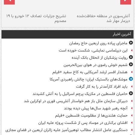
تصادف مرگبار در محور اهواز–شوش ۲
آتش‌سوزی در منطقه حفاظت‌شده
تشریح جزئیات تصادف ۱۲ خودرو با ۱۹
پا
دیزمار مهار شد
مصدوم
آخرین اخبار
ماجرای پیاده روی اربعین حاج رمضان
این دیپلماسی نمایشی، شکست خورده است
روایت پزشکیان از انحلال بانک آینده
شمیم خوش رضوی در هوای بین‌الحرمین
هشدار افسر ارشد آمریکایی به کاخ سفید +فیلم
موشک‌های بالستیک ایران؛ چالش راهبردی آمریکا
باید افراد کارآمدتر را به کار گرفت
حامیان فلسطین در مکزیک پرچم اسرائیل را به آتش کشیدند
دبیرکل سازمان ملل باز هم خواستار آتش‌بس فوری در اوکراین شد
آنچه رهبر شهید سال‌ها پیش دیده بودند
حمایت هلندی‌ها از مظلومیت فلسطین +فیلم
افشای برکناری در موساد پس از شکست پروژه علیه ایران
دستگیری عامل انتشار مطالب توهین‌آمیز علیه زائران اربعین در فضای مجازی