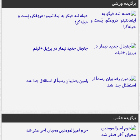
برگزیده ورزشی
حمله تند فیگو به اینفانتینو: دروغگو، پَست‌ و
حیله‌گر!
جنجال جدید نیمار در برزیل +فیلم
رامین رضاییان رسماً از استقلال جدا شد
برگزیده عکس
حرم امیرالمومنین محیای آخر صفر شد