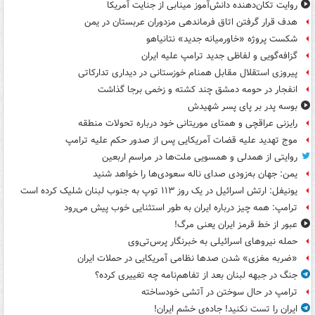
روایت تکان‌دهنده دانش‌آموز مینابی از جنایت آمریکا
هدف قرار گرفتن اتاق‌ فرماندهی مزدوران عربستان در یمن
شکست پروژه «خاورمیانه جدید» نتانیاهو
گزافه‌گویی و لفاظی جدید ترامپ علیه ایران
پیروزی استقلال مقابل همنام خوزستانی در دیداری تدارکاتی
انفجار در حومه دمشق چند کشته و زخمی برجا گذاشت
بوسه‌ پدر بر پای پسر شهیدش
رایزنی عراقچی و همتای موریتانی خود درباره تحولات منطقه
موج تهدید علیه قضات آمریکایی پس از صدور حکم علیه ترامپ
روایتی از همدلی و همسویی ملت‌ها در مراسم اربعین
یمن: جهان به‌زودی صدای ناله سعودی‌ها را خواهد شنید
یونیفل: ارتش اسرائیل در یک روز ۱۱۳ توپ به جنوب لبنان شلیک کرده است
ترامپ: همه چیز درباره ایران به طور استثنایی خوب پیش می‌رود
عبور از خط قرمز ایران یعنی مرگ!
حمله نیروهای اسرائیلی به خبرنگار پرس‌تی‌وی
«ضربه مغزی» شدن صدها نظامی آمریکایی در حملات ایران
جنگ در جبهه لبنان بعد از تفاهم‌نامه چه تغییری کرده؟
ترامپ در حال سوختن در آتشی خودساخته
ایران را تست نکنید! جاده‌ی خشم ایران!