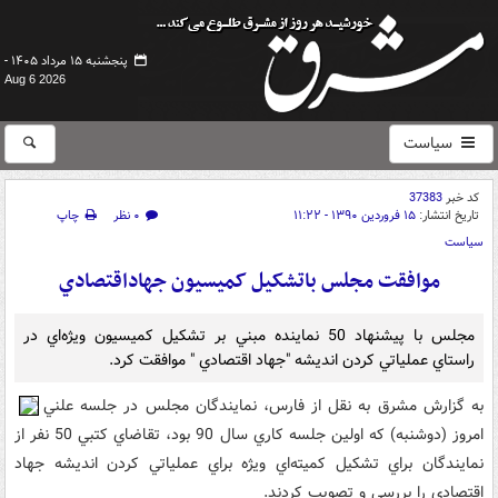
پنجشنبه ۱۵ مرداد ۱۴۰۵ -
Aug 6 2026
سیاست
کد خبر
37383
تاریخ انتشار:
۱۵ فروردین ۱۳۹۰ - ۱۱:۲۲
۰ نظر
چاپ
سیاست
موافقت مجلس باتشکيل کميسيون جهاداقتصادي
‌مجلس با پيشنهاد 50 نماينده مبني بر تشکيل کميسيون ويژه‌اي در
راستاي عملياتي کردن انديشه "جهاد اقتصادي " موافقت کرد‌.
به گزارش مشرق به نقل از فارس، نمايندگان مجلس در جلسه علني
امروز (دوشنبه) که اولين جلسه کاري سال 90 بود، ‌تقاضاي کتبي 50 نفر از
نمايندگان براي تشکيل کميته‌اي ويژه براي عملياتي کردن انديشه جهاد
اقتصادي را بررسي و تصويب کردند.