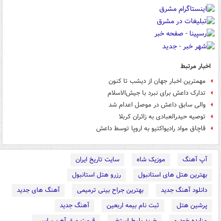
اخبار مرتبط
مهمترین اخبار جهان از دیشب تا کنون
تدارک داعش برای نبرد با جیش‌الاسلام
والی سابق داعش در موصل اعدام شد
توصیه حیدرالعبادی به زائران کربلا
قاچاق مواد رادیواکتیو به اروپا توسط داعش
آپ آهنگ
موزیک شاه
سایت تاریخ ایران
بهترین هتل های استانبول
رزرو هتل استانبول
دانلود آهنگ جدید
بهترین جراح بینی ترمیمی
آهنگ های جدید
پرشین هتل
ثبت نام بیمه اربعین
آهنگ جدید
مزایده خودرو
خرید بلیط استخر
قیمت ورق آهن پرایس