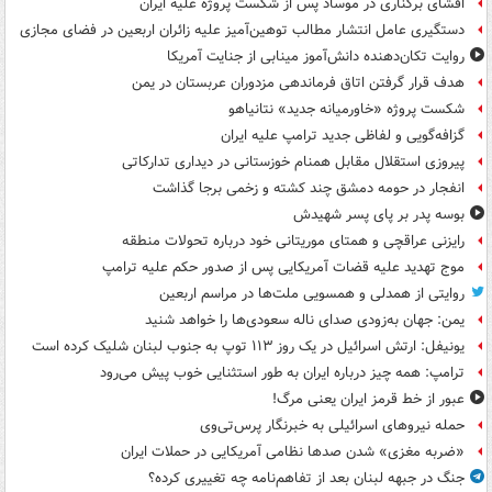
افشای برکناری در موساد پس از شکست پروژه علیه ایران
دستگیری عامل انتشار مطالب توهین‌آمیز علیه زائران اربعین در فضای مجازی
روایت تکان‌دهنده دانش‌آموز مینابی از جنایت آمریکا
هدف قرار گرفتن اتاق‌ فرماندهی مزدوران عربستان در یمن
شکست پروژه «خاورمیانه جدید» نتانیاهو
گزافه‌گویی و لفاظی جدید ترامپ علیه ایران
پیروزی استقلال مقابل همنام خوزستانی در دیداری تدارکاتی
انفجار در حومه دمشق چند کشته و زخمی برجا گذاشت
بوسه‌ پدر بر پای پسر شهیدش
رایزنی عراقچی و همتای موریتانی خود درباره تحولات منطقه
موج تهدید علیه قضات آمریکایی پس از صدور حکم علیه ترامپ
روایتی از همدلی و همسویی ملت‌ها در مراسم اربعین
یمن: جهان به‌زودی صدای ناله سعودی‌ها را خواهد شنید
یونیفل: ارتش اسرائیل در یک روز ۱۱۳ توپ به جنوب لبنان شلیک کرده است
ترامپ: همه چیز درباره ایران به طور استثنایی خوب پیش می‌رود
عبور از خط قرمز ایران یعنی مرگ!
حمله نیروهای اسرائیلی به خبرنگار پرس‌تی‌وی
«ضربه مغزی» شدن صدها نظامی آمریکایی در حملات ایران
جنگ در جبهه لبنان بعد از تفاهم‌نامه چه تغییری کرده؟