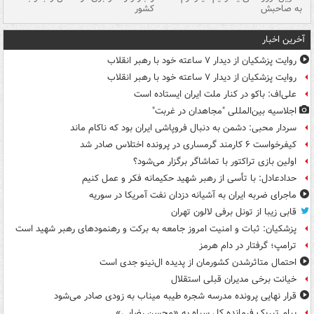
به صاحبش
کشور
اه
آخرین اخبار
روایت پزشکیان از دیدار ۷ ساعته خود با رهبر انقلاب
روایت پزشکیان از دیدار ۷ ساعته خود با رهبر انقلاب
علی‌اف: باکو در کنار ملت ایران ایستاده است
اجلاسیه بین‌المللی "مجاهدان در غربت"
سردار محبی: دشمن به دنبال فروپاشی ایران بود که ناکام ماند
کیفرخواست ۶ کارمند گرمساری در پرونده اختلاس صادر شد
اولین بازی تراکتور با تماشاگر برگزار می‌شود؟
حدادعادل: با تأسی از رهبر شهید حکیمانه فکر و عمل کنیم
ماجرای ضربه ایران به آشیانه دزدان نفت آمریکا در سوریه
قابی زیبا از تونل برفی لالون تهران
پزشکیان: ثبات و امنیت امروز جامعه به برکت و رهنمودهای رهبر شهید است
ترامپ؛ گرفتار در دام هرمز
احتمال متاثرشدن کشورمان از پدیده ال‌نینو جدی است
خیانت برخی مدیران قبلی استقلال
قرار نهایی پرونده مدرسه شجره طیبه میناب به زودی صادر می‌شود
پیام تبریک فرمانده کل سپاه به «محسن رضایی»