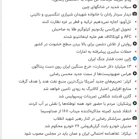
سیلاب شدید در شانگهای چین
دیدار سردار رادان با خانواده‌ شهیدان شیرازی تنگسیری و نائینی
تل‌آویو: اجازه نمی‌دهیم ترکیه و قطر بر غزه نظارت کنند
تحویل اورژانسی یک‌ونیم کیلوگرم طلا به صاحبش
AFC و کونکاکاف هم علیه اینفانتینو شدند
روایتی از تلاش دشمن برای بالا بردن سطح خشونت در کشور
حملات سایبری پیشرفته به امارات
ژاپن تحت فشار جنگ ایران
۱۳ میلیارد دلار خسارت؛ خرج سنگین ایران روی دست پنتاگون
هراس صهیونیست‌ها از سمت جدید محسن رضایی
کپلر: تحریم‌های جدید آمریکا بزرگ‌ترین منبع نفت هند را هدف گرفت
منابع افزایش اعتبار کالابرگ به زودی تامین خواهد شد
گلزن قدبلند شگفتی تمرینات پرسپولیس شد
پزشکیان: مردم با حضور خود همه توطئه‌ها را نقش بر آب کردند
انتقاد شدید کمیته مذاکره‌کننده میناب ۱۶۸ از صداوسیما
حضور سرلشکر رضایی در کنار رهبر شهید انقلاب
مدیران خودرو بابت گران‌فروشی ۲۶ خودرو محکوم شد
نیکزاد: تفاهنامه احتمالی ایران و عمان باید در مجلس مصوب شود