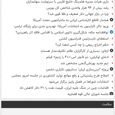
بازی هیات مدیره هلدینگ خلیج فارس با سرنوشت سهامداران
رشد بیش از ۹۴ هزار واحدی شاخص کل بورس
چرا در بازار جهانی دلار ضعیف و طلا قوی شد؟
هشدار قاطع کارشناس ایرانی به ماجراجویی مجدد آمریکا
ورود تاکر کارلسون به انتخابات آمریکا؛ تهدیدی جدی برای پایگاه ترامپ
توافقنامه مکه؛ شکل‌گیری ناتوی اسلامی یا اقدامی فاقد اثر راهبردی؟
استعفای نایب‌رئیس فدراسیون کشتی
حکم اخراج ربیعی را چه کسی امضا کرد؟
اژه‌ای: بسیاری از کارگزاران نظام تکلیف‌مدار هستند
ادعای اوکراین: دو لانچر اس-۴۰۰ را زدیم+ فیلم
تیم جدید پورعلی‌گنجی مشخص شد
پروژه "لیبی‌سازی ایران" سناریوی تکراری دشمن
اصلاح طرح پشتیبانی و رفع موانع تولید کشاورزی در جلسه امروز مجلس
انتخابات شوراها در فصل پاییز برگزار می‌شود
اقدامات چین در جنگ علیه ایران، قیمت نفت را ۳۰ دلار کاهش داد
جلسه شورای عالی قوه قضاییه
سلامت