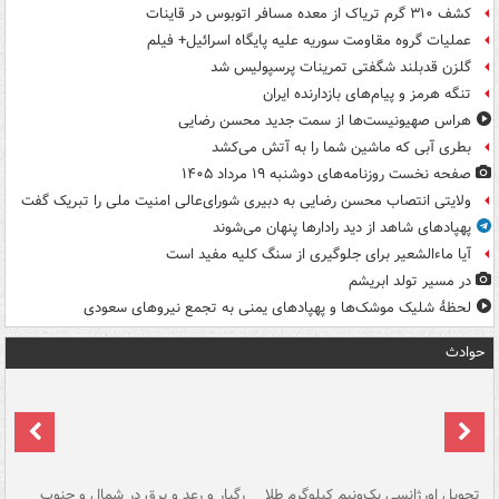
کشف ۳۱۰ گرم تریاک از معده مسافر اتوبوس در قاینات
عملیات گروه مقاومت سوریه علیه پایگاه اسرائیل+ فیلم
گلزن قدبلند شگفتی تمرینات پرسپولیس شد
تنگه هرمز و پیام‌های بازدارنده ایران
هراس صهیونیست‌ها از سمت جدید محسن رضایی
بطری آبی که ماشین شما را به آتش می‌کشد
صفحه نخست روزنامه‌های دوشنبه ۱۹ مرداد ۱۴۰۵
ولایتی انتصاب محسن رضایی به دبیری شورای‌عالی امنیت ملی را تبریک گفت
پهپادهای شاهد از دید رادارها پنهان می‌شوند
آیا ماءالشعیر برای جلوگیری از سنگ کلیه مفید است
در مسیر تولد ابریشم
لحظۀ شلیک موشک‌ها و پهپادهای یمنی به تجمع نیروهای سعودی
حوادث
ی
تحویل اورژانسی یک‌ونیم کیلوگرم طلا
رگبار و رعد و برق در شمال و جنوب
با