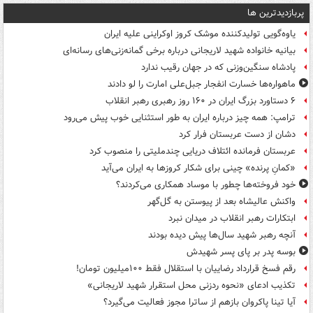
پربازدیدترین ها
یاوه‌گویی تولیدکننده موشک کروز اوکراینی علیه ایران
بیانیه خانواده شهید لاریجانی درباره برخی گمانه‌زنی‌های رسانه‌ای
پادشاه سنگین‌وزنی که در جهان رقیب ندارد
ماهواره‌ها خسارت انفجار جبل‌علی امارت را لو دادند
۶ دستاورد بزرگ ایران در ۱۶۰ روز رهبری رهبر انقلاب
ترامپ: همه چیز درباره ایران به طور استثنایی خوب پیش می‌رود
دشان از دست عربستان فرار کرد
عربستان فرمانده ائتلاف دریایی چندملیتی را منصوب کرد
«کمانِ پرنده» چینی برای شکار کروزها به ایران می‌آید
خود فروخته‌ها چطور با موساد همکاری می‌کردند؟
واکنش عالیشاه بعد از پیوستن به گل‌گهر
ابتکارات رهبر انقلاب در میدان نبرد
آنچه رهبر شهید سال‌ها پیش دیده بودند
بوسه‌ پدر بر پای پسر شهیدش
رقم فسخ قرارداد رضاییان با استقلال فقط ۱۰۰میلیون تومان!
تکذیب ادعای «نحوه ردزنی محل استقرار شهید لاریجانی»
آیا تینا پاکروان بازهم از ساترا مجوز فعالیت می‌گیرد؟