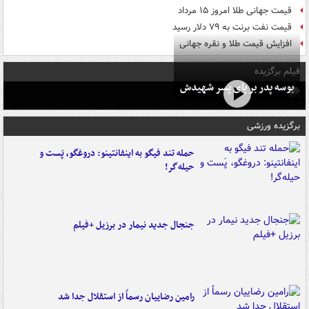
قیمت جهانی طلا امروز ۱۵ مرداد
قیمت نفت برنت به ۷۹ دلار رسید
افزایش قیمت طلا و نقره جهانی
فیلم برگزیده
بوسه‌ پدر بر پای پسر شهیدش
برگزیده ورزشی
حمله تند فیگو به اینفانتینو: دروغگو، پَست‌ و
حیله‌گر!
جنجال جدید نیمار در برزیل +فیلم
رامین رضاییان رسماً از استقلال جدا شد