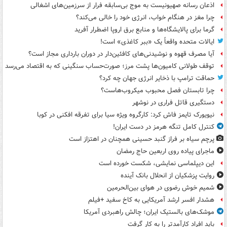
اذعان رسانه صهیونیست به موج بی‌سابقه فرار از سرزمین‌های اشغالی
چرا مغز در هنگام خواب، انرژی خود را خالی می‌کند؟
گرما برای پالایشگاه‌ها و منابع برق اروپا اضطرار آفرید
ایالات متحده واقعاً یک «ببر کاغذی» است!
آیا مصرف قهوه و نوشیدنی‌های کافئین‌دار در دوران بارداری مجاز است؟
توقف طولانی کامیون‌ها پشت مرز؛ صورت‌حساب سنگینی که به اقتصاد می‌رسد
حماقت ترامپ با ذخایر انرژی جهان چه کرد؟
چرا تابستان فصل محبوب میکروب‌هاست؟
دستگیری قاتل فراری در نوشهر
نیویورک تایمز فاش کرد: کارگروه ویژه سیا برای تفرقه افکنی در کوبا
کنترل کامل تنگه هرمز در دست ایران!
پرچم سیاه بر فراز گنبد حسینی همچنان در اهتزاز است
ماجرای پیاده روی اربعین حاج رمضان
این دیپلماسی نمایشی، شکست خورده است
روایت پزشکیان از انحلال بانک آینده
شمیم خوش رضوی در هوای بین‌الحرمین
هشدار افسر ارشد آمریکایی به کاخ سفید +فیلم
موشک‌های بالستیک ایران؛ چالش راهبردی آمریکا
باید افراد کارآمدتر را به کار گرفت