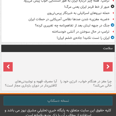
ترامپ: همه چیز درباره ایران به طور استثنایی خوب پیش می‌رود
عبور از خط قرمز ایران یعنی مرگ!
حمله نیروهای اسرائیلی به خبرنگار پرس‌تی‌وی
«ضربه مغزی» شدن صدها نظامی آمریکایی در حملات ایران
جنگ در جبهه لبنان بعد از تفاهم‌نامه چه تغییری کرده؟
ترامپ در حال سوختن در آتشی خودساخته
ایران را تست نکنید! جاده‌ی خشم ایران!
سلامت
ت
چرا مغز در هنگام خواب، انرژی خود را
آیا مصرف قهوه و نوشیدنی‌های
چر
خالی می‌کند؟
کافئین‌دار در دوران بارداری مجاز است؟
می
نسخه دسکتاپ
کليه حقوق اين سايت متعلق به پایگاه خبري-تحليلي مشرق نيوز می باشد و
استفاده از مطالب آن با ذکر منبع بلامانع است.