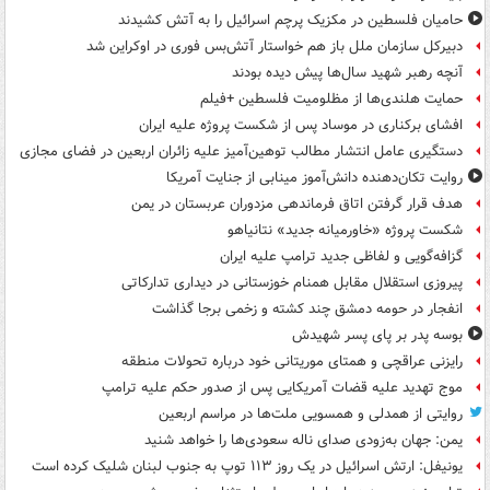
حامیان فلسطین در مکزیک پرچم اسرائیل را به آتش کشیدند
دبیرکل سازمان ملل باز هم خواستار آتش‌بس فوری در اوکراین شد
آنچه رهبر شهید سال‌ها پیش دیده بودند
حمایت هلندی‌ها از مظلومیت فلسطین +فیلم
افشای برکناری در موساد پس از شکست پروژه علیه ایران
دستگیری عامل انتشار مطالب توهین‌آمیز علیه زائران اربعین در فضای مجازی
روایت تکان‌دهنده دانش‌آموز مینابی از جنایت آمریکا
هدف قرار گرفتن اتاق‌ فرماندهی مزدوران عربستان در یمن
شکست پروژه «خاورمیانه جدید» نتانیاهو
گزافه‌گویی و لفاظی جدید ترامپ علیه ایران
پیروزی استقلال مقابل همنام خوزستانی در دیداری تدارکاتی
انفجار در حومه دمشق چند کشته و زخمی برجا گذاشت
بوسه‌ پدر بر پای پسر شهیدش
رایزنی عراقچی و همتای موریتانی خود درباره تحولات منطقه
موج تهدید علیه قضات آمریکایی پس از صدور حکم علیه ترامپ
روایتی از همدلی و همسویی ملت‌ها در مراسم اربعین
یمن: جهان به‌زودی صدای ناله سعودی‌ها را خواهد شنید
یونیفل: ارتش اسرائیل در یک روز ۱۱۳ توپ به جنوب لبنان شلیک کرده است