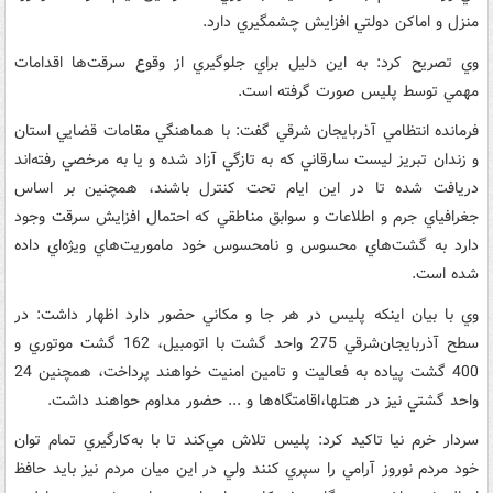
منزل و اماکن دولتي افزايش چشمگيري دارد.
وي تصريح کرد: به اين دليل براي جلوگيري از وقوع سرقت‌ها اقدامات
مهمي توسط پليس صورت گرفته است.
فرمانده انتظامي آذربايجان شرقي گفت: با هماهنگي مقامات قضايي استان
و زندان تبريز ليست سارقاني که به تازگي آزاد شده و يا به مرخصي رفته‌اند
دريافت شده تا در اين ايام تحت کنترل باشند، همچنين بر اساس
جغرافياي جرم و اطلاعات و سوابق مناطقي که احتمال افزايش سرقت وجود
دارد به گشت‌هاي محسوس و نامحسوس خود ماموريت‌هاي ويژه‌اي داده
شده است.
وي با بيان اينکه پليس در هر جا و مکاني حضور دارد اظهار داشت: در
سطح آذربايجان‌شرقي 275 واحد گشت با اتومبيل، 162 گشت موتوري و
400 گشت پياده به فعاليت و تامين امنيت خواهند پرداخت، همچنين 24
واحد گشتي نيز در هتلها،اقامتگاه‌ها و ... حضور مداوم حواهند داشت.
سردار خرم نيا تاکيد کرد: پليس تلاش مي‌کند تا با به‌کارگيري تمام توان
خود مردم نوروز آرامي را سپري کنند ولي در اين ميان مردم نيز بايد حافظ