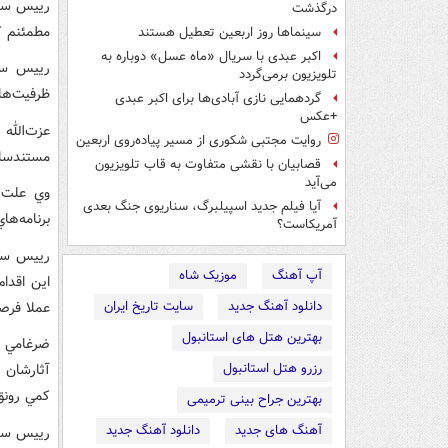
رييس ساز
درگذشت
مطمئنم که
سینماها روز اربعین تعطیل هستند
اکبر عبدی با سریال «ماه عسل» دوباره به
رييس ساز
تلویزیون برمی‌گردد
ظرفيت‌هاي
گردهمایی نازی آبادی‌ها برای اکبر عبدی
+عکس
عزت‌الله
روایت مجتبی شکوری از مسیر پیاده‌روی اربعین
مستندساز
قصابیان با نقشی متفاوت به قاب تلویزیون
می‌آید
وي علت ا
آیا فیلم جدید اسپیلبرگ، سناریوی جنگ بعدی
برنامه‌ها
آمریکاست؟
رييس ساز
آپ آهنگ
موزیک شاه
اين اقدا
دانلود آهنگ جدید
سایت تاریخ ایران
عملا فرص
بهترین هتل های استانبول
ضرغامي ا
رزرو هتل استانبول
آثارشان 
کمي رونق
بهترین جراح بینی ترمیمی
آهنگ های جدید
دانلود آهنگ جدید
رييس ساز