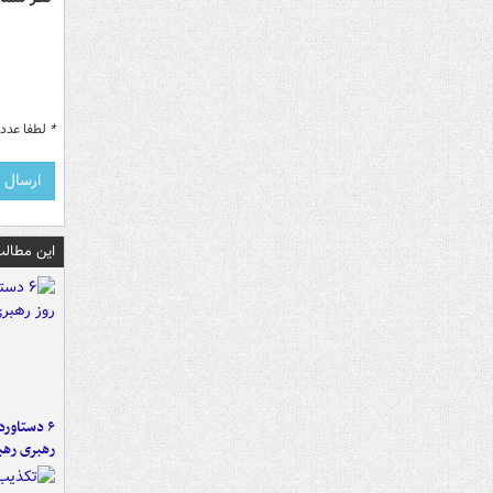
*
لطفا عدد م
این مطالب
رهبری رهب