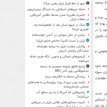
در بالاترين سطح و تراز جهاني، کارهاي مستند ارائه مي‌کنند و يقين دارم که با افتتاح 24 ساعته
عبور از خط قرمز ایران یعنی مرگ!
د.
حمله نیروهای اسرائیلی به خبرنگار پرس‌تی‌وی
«ضربه مغزی» شدن صدها نظامی آمریکایی
ي صدا و
در حملات ایران
بوده که
جنگ در جبهه لبنان بعد از تفاهم‌نامه چه
تغییری کرده؟
د را در
ترامپ در حال سوختن در آتشی خودساخته
د تکميل
ایران را تست نکنید! جاده‌ی خشم ایران!
واکنش سفارت ایران به بیانیه مغرضانه
عمومي و
نمایندگان پارلمان اتریش
کریدورهای شمالی و جنوبی تنگه هرمز حذف
می‌شوند
خته شود
پاسخ قاطع ملیحه محمدی به نسخه
تسلیم‌طلبی روی آنتن BBC
ان سوژه
پرشدگی سدها به ۵۸درصد رسید
 اطلاعات
بازدید وزیر نیرو از روند برق‌رسانی به واحدهای
صنعتی بازسازی‌شده
زنجیرهایی که آمریکا را به زیر سطح آب
ل جديد
می‌کشند!
کرده‌ايم
تثبیت دستاوردهای نظامی ایران در مرزهای
 يک پله
غربی در سایه جنگ رمضان