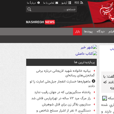
RSS
آرشیو
تماس با ما
دربارهٔ ما
MASHREGH
NEWS
یلم
دیدگاه
پیوندها
بازار
اپ
پربازدیدترین ها
بیانیه خانواده شهید لاریجانی درباره برخی
گمانه‌زنی‌های رسانه‌ای
فت: با
ماهواره‌ها خسارت انفجار جبل‌علی امارت را لو
 بدانند که
دادند
زه
پادشاه سنگین‌وزنی که در جهان رقیب ندارد
بکه
راز مرگ مرد ۷۲ ساله در تهرانپارس فاش شد
اري شده
سناریوی بلاگر زن برای قتل شوهرش
دستگیری ۸ نفر از اشرار مسلح شاخص و
ي دارند و