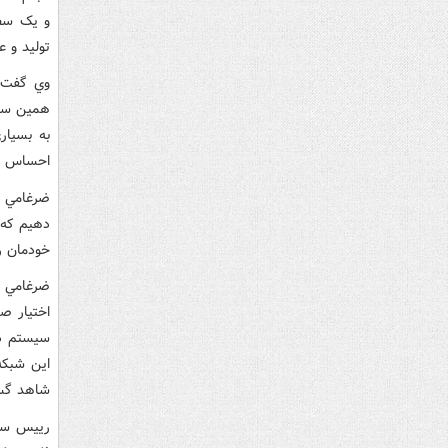
و يک سطح
توليد و 
وي گفت: 
همين سال
به بسيار
احساس کر
ضرغامي ا
دهيم که 
خودمان ر
ضرغامي س
سيستم دي
اين شبکه
شاهد گست