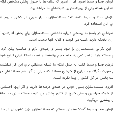
مان صدا و سيما افزود: اما از امروز که برنامه‌ها با جدول پخش مشخص ارائه 
 اين شبکه يکي از پربيننده‌ترين شبکه‌هاي ما خواهد بود.
مان صدا و سيما ادامه داد: مستندسازان بسيار خوبي در کشور داريم که 
 آنان استفاده کرد.
 ضرغامي در پاسخ به پرسشي درباره دغدغه‌ي مستندسازان براي پخش آثارشان، گ
ان دغدغه دارند راست مي گويند و گلايه آنها درست است.
ين نگراني مستندسازان را نبود بستر و زمينه‌ي لازم و مناسب بيان کرد و
ي مستند بايد از نظر کمي به لحاظ حجم برنامه‌ها و هم به لحاظ کيفي تبليغ شود.
مان صدا و سيما گفت: به دليل اينکه ما شبکه مستقلي براي اين کار نداشتيم،
م صورت نگرفته و بسياري از کارهاي مستند که خيلي از آنها هم مستندهاي خوب
ت پخش در کل کشور را پيدا نکرده است.
فزود: مستندسازان بسيار خوبي در همه‌ي عرصه‌ها داريم و اگر اينها احساس 
از شبکه سراسري و حتي خارج از کشور پخش مي شود، مستندسازي به لحاظ
 بيشتري مي‌گيرد.
مان صدا و سيما گفت: مطمئن هستم که مستندسازان عزيز کشورمان در حد