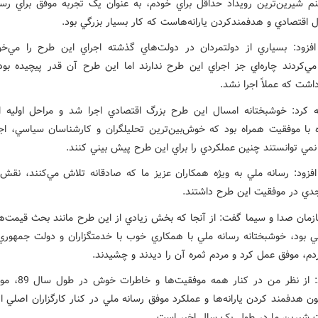
نم شيرين‌ترين رويداد حداقل براي خودم،‌ به عنوان يک تجربه موفق براي رسا
 اقتصادي و هدفمندکردن يارانه‌هاست که کار بسيار بزرگي بود.
فزود: بسياري از دولتمردان در دولت‌هاي گذشته اجراي اين طرح را مي‌خو
‌کردند چاره‌اي جز اجراي اين طرح ندارند اما اين طرح آن قدر پيچيده بود 
اشت که عملاً اجرا نشد.
 کرد: خوشبختانه امسال اين طرح بزرگ اقتصادي اجرا شد و مراحل اوليه 
ده با موفقيت همراه بود که خوش‌بين‌ترين تحليلگران و کارشناسان سياسي، اج
نمي توانستند چنين عملکردي را براي اين طرح پيش بيني کنند.
فزود: رسانه ملي به ويژه همکاران عزيز ما که صادقانه تلاش مي‌کنند، نقش
دي در موفقيت اين طرح داشتند.
مان صدا و سيما گفت: از آنجا که بخش زيادي از اين طرح مانند بحث قيمت‌ها و
ي بود، خوشبختانه رسانه ملي با همکاري خوب با خدمتگزاران و دولت جمهوري
دم، موفق عمل کرد و مردم ثمره آن را ديدند و چشيدند.
وي افزود: از نظر من در کنار
ون هدفمند کردن يارانه‌ها و عملکرد موفق رسانه ملي در کنار کارگزاران اصلي 
ت شيرين ما در طول يک سال اخير است.