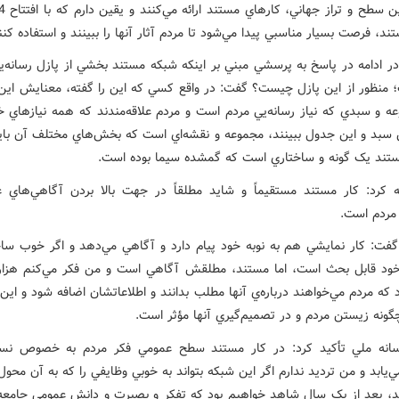
د، فرصت بسيار مناسبي پيدا مي‌شود تا مردم آثار آنها را ببينند و استفاده کنن
ر ادامه در پاسخ به پرسشي مبني بر اينکه شبکه مستند بخشي از پازل رسانه‌ي
منظور از اين پازل چيست؟ گفت: در واقع کسي که اين را گفته، معنايش اين 
ه و سبدي که نياز رسانه‌يي مردم است و مردم علاقه‌مندند که همه نيازهاي خو
 سبد و اين جدول ببينند،‌ مجموعه و نقشه‌اي است که بخش‌هاي مختلف آن باي
تند يک گونه و ساختاري است که گمشده سيما بوده است.
 کرد: کار مستند مستقيماً و شايد مطلقاً در جهت بالا بردن آگاهي‌هاي 
ردم است.
فت: کار نمايشي هم به نوبه خود پيام دارد و آگاهي مي‌دهد و اگر خوب سا
ود قابل بحث است، اما مستند، مطلقش آگاهي است و من فکر مي‌کنم هزار
 که مردم مي‌خواهند درباره‌ي آنها مطلب بدانند و اطلاعاتشان اضافه شود و اين
چگونه زيستن مردم و در تصميم‌گيري آنها مؤثر است.
انه ملي تأکيد کرد: در کار مستند سطح عمومي فکر مردم به خصوص نس
‌يابد و من ترديد ندارم اگر اين شبکه بتواند به خوبي وظايفي را که به آن محول 
د، بعد از يک سال شاهد خواهيم بود که تفکر و بصيرت و دانش عمومي جامعه