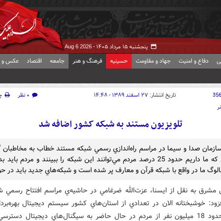
پنجشنبه ۱۵ مرداد ۱۴۰۵ -
Aug 6 2026
ی
دفاع و امنیت
جهاد و مقاومت
حسینیه
فرهنگ و هنر
جامعه
اقتصاد
عکس و ف
35
تاریخ انتشار:
۲۷ اسفند ۱۳۸۹ - ۱۴:۴۸
۰ نظر
چ
ر
تلويزيون مستند به شبکه کشور اضافه شد
زمان صدا و سيما در مراسم راه‌اندازي رسمي شبکه مستند خطاب به مخاطبان گ
شرايطي که ما داريم حدود 25 درصد مردم مي‌توانند اين شبکه را ببينند و مردم بايد
الوگ ما در واقع با شبکه قرآن و معارف پر شده است و شبکه‌هاي جديد بايد در حو
 مشرق به نقل از ايسنا، عزت‌الله ضرغامي در حاشيه‌ي مراسم افتتاح رسمي ش
زود: خوشبختانه الان در تعدادي از استان‌هاي کشور سيستم ديجيتال بهره‌برد
است و حدود 18 ميليون نفر از مردم در حال حاضر به سيگنال‌هاي ديجيتال دسترس