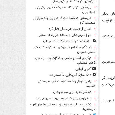
مرتبطین گروهک های تروریستی
یاوه‌گویی تولیدکننده موشک کروز اوکراینی
علیه ایران
اي ديگر
عربستان فرمانده ائتلاف دریایی چندملیتی را
 توقع و
منصوب کرد
دشان از دست عربستان فرار کرد
موج بارش‌های تابستانه در راه ۱۱ استان
نداشته،
مشاهده ۴ پلنگ در ارتفاعات میناب
دستگیری ۶ نفر در بهشهر به اتهام تشویش
اذهان عمومی
درگیری لفظی ترامپ و هگزث بر سر کمبود
ده‌ترين
ذخایر موشکی
آهوی ایرانی
۸۰۰ سازۀ آمریکایی خاکستر شد
ود: اگر
ونس: ایرانی‌ها مذاکره‌کنندگان سرسختی
مي‌کند و
هستند
دردسر جدید برای سرخپوشان
ماهواره ایرانی که از سد ابرها عبور می‌کند
کنون در
تکذیب ادعای «نحوه ردزنی محل استقرار شهید
لاریجانی»