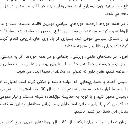
 بالا مي‌آيد چون بسياري از دانستني‌هاي مردم در قالب مستند و در دل ا
عرضه مي شود.
در همه حوزه‌ها ازجمله حوزه‌هاي سياسي بهترين قالب، مستند است و ما
‌ها تجربه کرديم مستندهاي سياسي و دفاع مقدس که ساخته شد اصلاً نگر
ي از مسائل سياسي عوض شد، بسياري از يادآوري هاي تاريخي انجام گرفت
دند که خيلي مطالب را متوجه شده‌اند.
فزود: در بحث‌هاي علمي، ورزشي، اجتماعي و در همه حوزه‌ها اگر به درست
نياز مردم چيست و خلاقانه و جذاب با سناريوي روشن و علمي، مستندسازي و 
ا عرضه کنيم، يقين دارم که تحولي در مخاطبان سيما ايجاد مي شود.
پس گفت: با همکاري‌هايي که دولت داشته و تلاش کرده است اعتبارات لاز
اختيار صدا و سيما قرار بدهد، مطمئن هستم که در سال 90 بقيه استان‌
جيتال مجهز کنيم و با توجه به جذابيت فوق‌العاده شبکه مستند و نياز عمومي 
، فکر مي کنم با اولويت دادن استانداران و مسؤولان منطقه‌اي به اين شبکه، خ
رش اين شبکه در کشور باشيم.
رييس سازمان صدا و سيما با بيان اينکه سال 89 سال رويدادهاي شيرين براي