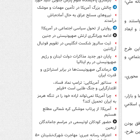
بازسازی پالایشگاه سوم پارس جنوبی کلید خورد
نه ملي؛
چالش بزرگ آمریکا در تأمین مهمات و موشک
نیروهای مسلح عراق به حال آماده‌باش
استند و
درآمدند
روایتی از تحول سیاسی اجتماعی در آمریکا!
و ابعاد
ادامه ویرانگری ارتش صهیونیستی در جنین
ثبت سالروز شکست انگلیس در تقویم فوتبال
اين طرح
آرژانتین
تماعي و
پایان دور جدید مذاکرات دولت لبنان و رژیم
صهیونیستی در رم ایتالیا
درماندگی صهیونیست‌ها در برابر استراتژی و
قدرت ایران
 محوري،
سناتور آمریکایی: ترامپ نماد فساد،
اقتدارگرایی و جنگ طلبی است +فیلم
 بازار،
چرا آمریکا نمی‌تواند اراده خود را در تنگه هرمز
به ایران تحمیل کند؟
 اسلامي
آمریکا: از پرتاب موشکی کره شمالی مطلع
هستیم
حضور کودکان اوتیسمی در مراسم جاماندگان
 همه موفقيت‌ها و خاطرات خوش در طول سال 89، موفق بودن
اربعین
اين طرح،
اعتراف رسانه عبری: مهاجرت شهرک‌نشینان ۵۰