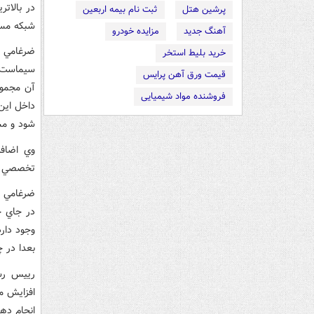
پرشین هتل
ثبت نام بیمه اربعین
شبکه مستن
آهنگ جدید
مزایده خودرو
ضرغامي د
خرید بلیط استخر
سيماست؛ 
قیمت ورق آهن پرایس
آن مجموع
فروشنده مواد شیمیایی
داخل اين
شود و مس
وي اضافه
تخصصي م
ضرغامي گ
در جاي خ
وجود دارد
بعدا در 
رييس رس
افزايش مي
انجام ده