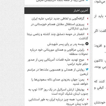
قابی زیبا از قلعه بابک آذربایجان شرقی
مي‌شود،
آخرین اخبار
بايد از
گزافه‌گویی و لفاظی جدید ترامپ علیه ایران
پیروزی استقلال مقابل همنام خوزستانی در
دیداری تدارکاتی
فت: اگر
انفجار در حومه دمشق چند کشته و زخمی برجا
گذاشت
بوسه‌ پدر بر پای پسر شهیدش
 افزود:
رایزنی عراقچی و همتای موریتانی خود درباره
تحولات منطقه
موج تهدید علیه قضات آمریکایی پس از صدور
 تاکنون
حکم علیه ترامپ
ي بوده،
روایتی از همدلی و همسویی ملت‌ها در مراسم
اربعین
یمن: جهان به‌زودی صدای ناله سعودی‌ها را
کنند که
خواهد شنید
 کيفي و
یونیفل: ارتش اسرائیل در یک روز ۱۱۳ توپ به
جنوب لبنان شلیک کرده است
ترامپ: همه چیز درباره ایران به طور استثنایی
 خودشان
خوب پیش می‌رود