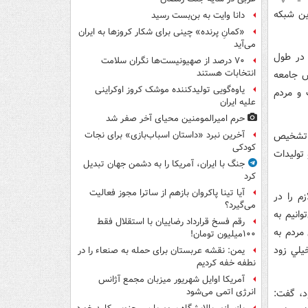
ين شبکه
دانا وایت به بن‌بست رسید
«کمانِ پرنده» چینی برای شکار کروزها به ایران
می‌آید
 در طول
۷۰ درصد از صهیونیست‌ها نگران سلامت
انتخابات هستند
ش جامعه
یاوه‌گویی تولیدکننده موشک کروز اوکراینی
 و مردم
علیه ایران
حرم امیرالمومنین محیای آخر صفر شد
ي تشخيص
آخرین نبرد «داستان اسباب‌بازی» برای نجات
کودکی
توليدات
جنگ با ایران، آمریکا را به دشمن جهان تبدیل
کرد
آیا تینا پاکروان بازهم از ساترا مجوز فعالیت
م را در
می‌گیرد؟
ها را هم مي‌توانيم به
رقم فسخ قرارداد رضاییان با استقلال فقط
مردم به
۱۰۰میلیون تومان!
يلي زود
یمن: نقشه عربستان برای حمله به صنعاء را در
نطفه خفه کردیم
آمریکا اوایل شهریور میزبان مجمع آژانس
انرژی اتمی می‌شود
 کشور بود، گفت: