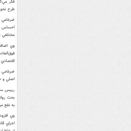
فکر مي‌ک
طرح تحول
ضرغامي ا
احساس مي
مختلفي د
وي اضافه
فوق‌العا
اقتصادي 
ضرغامي ا
اصلي و ج
رييس ساز
بحث روان
به نفع مر
اجراي قان
از خاطرا