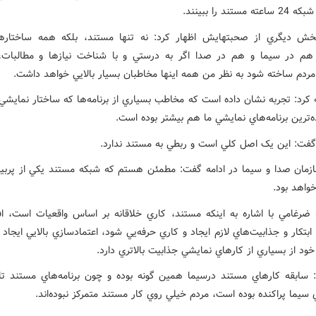
 مستند را ببينند.
ش ديگري از صحبتهايش اظهار کرد: نه تنها مستند، بلکه همه ساختاره
 هم در سيما و هم در صدا اگر به درستي و با شناخت نيازها و مطالبات،
 مردم ساخته شود به نظر من همه اينها مخاطبان بسيار بالايي خواهد داشت.
 کرد: تجربه نشان داده است که مخاطب بسياري از برنامه‌ها که ساختار نمايشي 
ده‌ترين برنامه‌هاي نمايشي ما هم بيشتر بوده است.
فت: اين يک اصل کلي است و ربطي به مستند ندارد.
مان صدا و سيما در ادامه گفت: مطمئن هستم که شبکه مستند يکي از پربينن
واهد بود.
 ضرغامي با اشاره به اينکه مستند، کاري خلاقانه بر اساس واقعيات است، افز
ابتکار و جذابيت‌هاي لازم ايجاد و کاري حرفه‌يي شود، اعتمادسازي بالايي ايجاد 
 خود از بسياري از کارهاي نمايشي جذابيت بالاتري دارد.
سابقه کارهاي مستند درسيما همين گونه بوده و چون برنامه‌هاي مستند تا
ي سيما پراکنده بوده است، مردم خيلي روي کار مستند متمرکز نبوده‌اند.