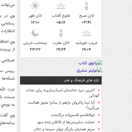
مي‌توانند شبکه 24 ساعته
وي در بخ
اذان صبح
طلوع آفتاب
اذان ظهر
۱۲:۱۰
۰۵:۱۶
۰۳:۴۱
رسانه‌يي
انتظارات
وي اضافه
غروب خورشید
اذان مغرب
نیمه‌شب شرعی
از پربينن
۲۳:۲۲
۱۹:۲۴
۱۹:۰۴
ضرغامي گ
رييس ساز
شبکه‌ها خ
تازه های فرهنگ و هنر
عزت الله
آخرین نبرد «داستان اسباب‌بازی» برای نجات
کودکی
مستند با 
آیا تینا پاکروان بازهم از ساترا مجوز فعالیت
به نوبه‌ي
می‌گیرد؟
وي گفت: 
ابوالقاسم قاسم‌زاده درگذشت
حمایت سلبریتی‌ها از قاتلان زنده سوز
برنامه‌ها
مریم همتیان بازیگر جوان سینما و تئاتر