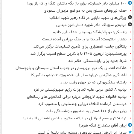
۱۰۰ میلیارد دلار خسارت، برای باز نگه داشتن تنگه‌ای که باز بود!
حمله نیروهای مسلح یمن به مواضع مزدوران سعودی
ویژگی‌های شهید بابایی در نگاه رهبر شهید انقلاب
مرثیه‌ی سوزناک مادر شهید دانش‌آموز مینابی
زلنسکی: دو پالایشگاه روسیه را هدف قرار دادیم
نشنال اینترست: آمریکا برای جنگ پهپادی آماده نیست
پنتاگون جلسه اضطراری برای تأمین تسلیحات برگزار می‌کند
پورجمشیدیان: اربعین ۱۴۰۵ با بالاترین سطح امنیت برگزار شد
شرط جدید برای بازنشستگی اعلام شد
هلاکت اعضای یک تیم تروریستی در جنوب استان سیستان و بلوچستان
افشاگری هاآرتص درباره سفر فرستاده ویژه نتانیاهو به آمریکا
پادشاه سنگین‌وزنی که در جهان رقیب ندارد
بیانیه ۸ کشور عربی علیه تجاوزات رژیم صهیونیستی در غزه
بیانیه خانواده شهید لاریجانی درباره برخی گمانه‌زنی‌های رسانه‌ای
عربستان فرمانده ائتلاف دریایی چندملیتی را منصوب کرد
زیان بیش از ۱۰۰ همتی به صندوق‌ بازنشستگی نفت
ترکیه: تروریسم اسرائیل در کرانه باختری و قدس اشغالی ادامه دارد
ایران آقای بلامنازع تنگه هرمز!
سردار ابن‌الرضا: دست نیروهای مسلح برای پاسخ پُر است