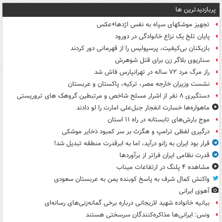
پربازدیدترین ها
تجهیز موشکهای سپاه به نفس اژدها+عکس
پایان تلخ یک نزاع خانوادگی در دورود
بازیکنان بی‌کیفیت، پرسپولیس را از قهرمانی دور کردند
سناریوی بلاگر زن برای قتل شوهرش
راز مرگ مرد ۷۲ ساله در تهرانپارس فاش شد
نشست وزیران خارجه مصر، ترکیه، پاکستان و عربستان
دستگیری ۸ نفر از اشرار مسلح شاخص و مرتبطین گروهک های تروریستی
ماهواره‌ها خسارت انفجار جبل‌علی امارت را لو دادند
موج بارش‌های تابستانه در راه ۱۱ استان
درگیری لفظی ترامپ و هگزث بر سر کمبود ذخایر موشکی
قرار بود ایران به زانو درآید، اما به ابرقدرت منطقه تبدیل شد!
قدرت نظامی ایران فراتر از برآوردها
مشاهده ۴ پلنگ در ارتفاعات میناب
واکنش کمال شرف به پاسخ کوبنده یمن به عربستان سعودی
آهوی ایرانی
بیانیه خانواده شهید لاریجانی درباره برخی گمانه‌زنی‌های رسانه‌ای
ونس: ایرانی‌ها مذاکره‌کنندگان سرسختی هستند