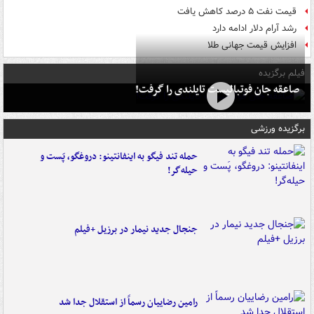
قیمت نفت ۵ درصد کاهش یافت
رشد آرام دلار ادامه دارد
افزایش قیمت جهانی طلا
فیلم برگزیده
صاعقه جان فوتبالیست تایلندی را گرفت!
برگزیده ورزشی
حمله تند فیگو به اینفانتینو: دروغگو، پَست‌ و
حیله‌گر!
جنجال جدید نیمار در برزیل +فیلم
رامین رضاییان رسماً از استقلال جدا شد