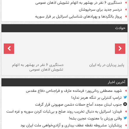
دستگیری ۶ نفر در بهشهر به اتهام تشویش اذهان عمومی
دردسر جدید برای سرخپوشان
پرواز بالگردها و پهپادهای شناسایی اسرائیل بر فراز سوریه
حوادث
ن
پاییز پرباران در راه ایران
دستگیری ۶ نفر در بهشهر به اتهام
تشویش اذهان عمومی
اس
آخرین اخبار
شهید مصطفی ردانی‌پور؛ فرمانده عارف و فراجناحی دفاع مقدس
ترامپ کنترلی بر تنگه هرمز ندارد!
جنوب لبنان مجدد آماج حملات دشمن صهیونی قرار گرفت
فیدان: اسرائیل به دنبال تخریب روند صلح و بی‌ثبات کردن سوریه و غزه است
وقتی ورزش با معنویت عجین بشه!
پزشکیان: مشروطه نقطه عطف بیداری و آزادی‌خواهی ملت ایران بود