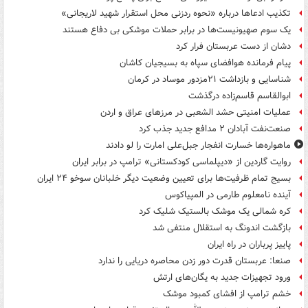
تکذیب ادعاها درباره «نحوه ردزنی محل استقرار شهید لاریجانی»
یک‌ سوم صهیونیست‌ها در برابر حملات موشکی بی دفاع هستند
دشان از دست عربستان فرار کرد
پیام فرمانده هوافضای سپاه به بسیجیان کاشان
شناسایی و بازداشت ۲۱مزدور موساد در کرمان
ابوالقاسم قاسم‌زاده درگذشت
عملیات امنیتی حشد الشعبی در مرزهای عراق و اردن
صنعت‌نفت آبادان ۲ مدافع جدید جذب کرد
ماهواره‌ها خسارت انفجار جبل‌علی امارت را لو دادند
روایت گاردین از «دیپلماسی کودکستانی» ترامپ در برابر ایران
بسیج تمام ظرفیت‌ها برای تعیین وضعیت دیگر خلبانان سوخو ۲۴ ایران
آینده نامعلوم طارمی در المپیاکوس
کره شمالی یک موشک بالستیک شلیک کرد
بازگشت اندونگ به استقلال منتفی شد
پاییز پرباران در راه ایران
صنعا: عربستان قدرت دور زدن محاصره دریایی را ندارد
ورود تجهیزات جدید به یگان‌های ارتش
خشم ترامپ از افشای کمبود موشک