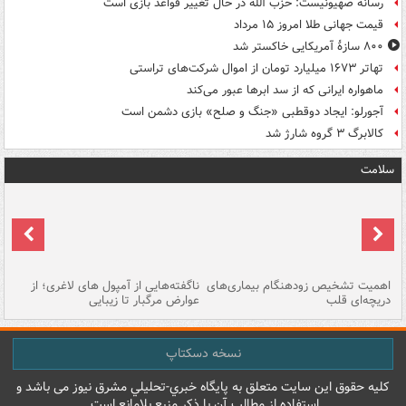
رسانه صهیونیست: حزب الله در حال تغییر قواعد بازی است
قیمت جهانی طلا امروز ۱۵ مرداد
۸۰۰ سازۀ آمریکایی خاکستر شد
تهاتر ۱۶۷۳ میلیارد تومان از اموال شرکت‌های تراستی
ماهواره ایرانی که از سد ابرها عبور می‌کند
آجورلو: ایجاد دوقطبی «جنگ و صلح‌» بازی دشمن است
کالابرگ ۳ گروه شارژ شد
سلامت
اهمیت تشخیص زودهنگام بیماری‌های
ناگفته‌هایی از آمپول های لاغری؛ از
دریچه‌ای قلب
عوارض مرگبار تا زیبایی
تا
نسخه دسکتاپ
کليه حقوق اين سايت متعلق به پایگاه خبري-تحليلي مشرق نيوز می باشد و
استفاده از مطالب آن با ذکر منبع بلامانع است.