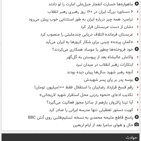
ماهواره‌ها خسارت انفجار جبل‌علی امارت را لو دادند
۶ دستاورد بزرگ ایران در ۱۶۰ روز رهبری رهبر انقلاب
ترامپ: همه چیز درباره ایران به طور استثنایی خوب پیش می‌رود
دشان از دست عربستان فرار کرد
عربستان فرمانده ائتلاف دریایی چندملیتی را منصوب کرد
«کمانِ پرنده» چینی برای شکار کروزها به ایران می‌آید
خود فروخته‌ها چطور با موساد همکاری می‌کردند؟
واکنش عالیشاه بعد از پیوستن به گل‌گهر
ابتکارات رهبر انقلاب در میدان نبرد
آنچه رهبر شهید سال‌ها پیش دیده بودند
بوسه‌ پدر بر پای پسر شهیدش
رقم فسخ قرارداد رضاییان با استقلال فقط ۱۰۰میلیون تومان!
تکذیب ادعای «نحوه ردزنی محل استقرار شهید لاریجانی»
آیا تینا پاکروان بازهم از ساترا مجوز فعالیت می‌گیرد؟
کویت دستور تعطیلی تنها مدرسه ایرانی را صادر کرد
پاسخ قاطع ملیحه محمدی به نسخه تسلیم‌طلبی روی آنتن BBC
حال و هوای سامرا بعد از ایام اربعین
حوادث