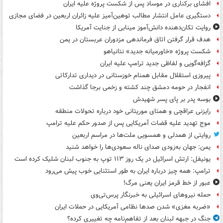
افشای برکناری در موساد پس از شکست پروژه علیه ایران
دستگیری عامل انتشار مطالب توهین‌آمیز علیه زائران اربعین در فضای مجازی
روایت تکان‌دهنده دانش‌آموز مینابی از جنایت آمریکا
هدف قرار گرفتن اتاق‌ فرماندهی مزدوران عربستان در یمن
شکست پروژه «خاورمیانه جدید» نتانیاهو
گزافه‌گویی و لفاظی جدید ترامپ علیه ایران
پیروزی استقلال مقابل همنام خوزستانی در دیداری تدارکاتی
انفجار در حومه دمشق چند کشته و زخمی برجا گذاشت
بوسه‌ پدر بر پای پسر شهیدش
رایزنی عراقچی و همتای موریتانی خود درباره تحولات منطقه
موج تهدید علیه قضات آمریکایی پس از صدور حکم علیه ترامپ
روایتی از همدلی و همسویی ملت‌ها در مراسم اربعین
یمن: جهان به‌زودی صدای ناله سعودی‌ها را خواهد شنید
یونیفل: ارتش اسرائیل در یک روز ۱۱۳ توپ به جنوب لبنان شلیک کرده است
ترامپ: همه چیز درباره ایران به طور استثنایی خوب پیش می‌رود
عبور از خط قرمز ایران یعنی مرگ!
حمله نیروهای اسرائیلی به خبرنگار پرس‌تی‌وی
«ضربه مغزی» شدن صدها نظامی آمریکایی در حملات ایران
جنگ در جبهه لبنان بعد از تفاهم‌نامه چه تغییری کرده؟