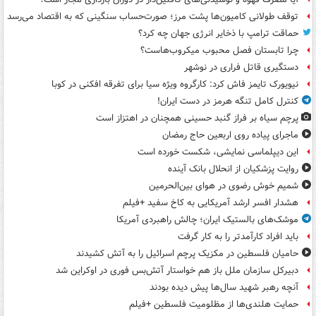
توقف طولانی کامیون‌ها پشت مرز؛ صورت‌حساب سنگینی که به اقتصاد می‌رسد
حماقت ترامپ با ذخایر انرژی جهان چه کرد؟
چرا تابستان فصل محبوب میکروب‌هاست؟
دستگیری قاتل فراری در نوشهر
نیویورک تایمز فاش کرد: کارگروه ویژه سیا برای تفرقه افکنی در کوبا
کنترل کامل تنگه هرمز در دست ایران!
پرچم سیاه بر فراز گنبد حسینی همچنان در اهتزاز است
ماجرای پیاده روی اربعین حاج رمضان
این دیپلماسی نمایشی، شکست خورده است
روایت پزشکیان از انحلال بانک آینده
شمیم خوش رضوی در هوای بین‌الحرمین
هشدار افسر ارشد آمریکایی به کاخ سفید +فیلم
موشک‌های بالستیک ایران؛ چالش راهبردی آمریکا
باید افراد کارآمدتر را به کار گرفت
حامیان فلسطین در مکزیک پرچم اسرائیل را به آتش کشیدند
دبیرکل سازمان ملل باز هم خواستار آتش‌بس فوری در اوکراین شد
آنچه رهبر شهید سال‌ها پیش دیده بودند
حمایت هلندی‌ها از مظلومیت فلسطین +فیلم