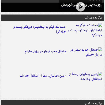
بوسه‌ پدر بر پای پسر شهیدش
برگزیده ورزشی
حمله تند فیگو به اینفانتینو: دروغگو، پَست‌ و
حیله‌گر!
جنجال جدید نیمار در برزیل +فیلم
رامین رضاییان رسماً از استقلال جدا شد
برگزیده عکس