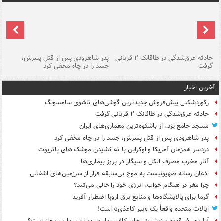
شته
حادثه غرق‌شدگی در طاقانک ۲ قربانی
پدر شاهرودی پس از قتل پسرش،
دس
گرفت
جسد را در چاه مخفی کرد
آخرین اخبار
رکوردشکنی پیش‌فروش جدیدترین گوشی‌های تاشوی سامسونگ
حادثه غرق‌شدگی در طاقانک ۲ قربانی گرفت
مسجد جامع یزد، از باشکوه‌ترین معماری‌های ایران
پدر شاهرودی پس از قتل پسرش، جسد را در چاه مخفی کرد
دردسر همزمان آمریکا و اوکراین با ته کشیدن موشک های پاتریوت
آثار مخرب مصرف الکل و سیگار در بروز بیماری‌ها
اذعان رسانه صهیونیست به موج بی‌سابقه فرار از سرزمین‌های اشغالی
چرا مغز در هنگام خواب، انرژی خود را خالی می‌کند؟
گرما برای پالایشگاه‌ها و منابع برق اروپا اضطرار آفرید
ایالات متحده واقعاً یک «ببر کاغذی» است!
آیا مصرف قهوه و نوشیدنی‌های کافئین‌دار در دوران بارداری مجاز است؟