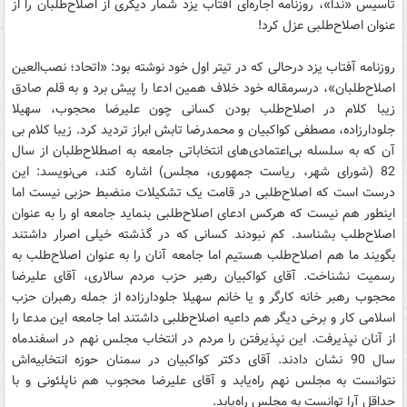
تاسیس «ندا»، روزنامه اجاره‌ای آفتاب یزد شمار دیگری از اصلاح‌طلبان را از
عنوان اصلاح‌طلبی عزل کرد!
روزنامه آفتاب یزد درحالی که در تیتر اول خود نوشته بود: «اتحاد؛ نصب‌العین
اصلاح‌طلبان»، درسرمقاله خود خلاف همین ادعا را پیش برد و به قلم صادق
زیبا کلام در اصلاح‌طلب بودن کسانی چون علیرضا محجوب، سهیلا
جلودارزاده، مصطفی کواکبیان و محمدرضا تابش‌ ابراز تردید کرد. زیبا کلام بی‌
آن که به سلسله بی‌اعتمادی‌های انتخاباتی جامعه به اصطلاح‌طلبان از سال
82 (شورای شهر، ریاست جمهوری، مجلس) اشاره کند، می‌نویسد: این
درست است که اصلاح‌طلبی در قامت یک تشکیلات منضبط حزبی نیست اما
اینطور هم نیست که هرکس ادعای اصلاح‌طلبی بنماید جامعه او را به عنوان
اصلاح‌طلب بشناسد. کم نبودند کسانی که در گذشته خیلی اصرار داشتند
بگویند ما هم اصلاح‌طلب هستیم اما جامعه آنان را به عنوان اصلاح‌طلب به
رسمیت نشناخت. آقای کواکبیان رهبر حزب مردم سالاری، آقای علیرضا
محجوب رهبر خانه کارگر و یا خانم سهیلا جلودارزاده از جمله رهبران حزب
اسلامی کار و برخی دیگر هم داعیه اصلاح‌طلبی داشتند اما جامعه این مدعا را
از آنان نپذیرفت. این نپذیرفتن را مردم در انتخاب مجلس نهم در اسفندماه
سال 90 نشان دادند. آقای دکتر کواکبیان در سمنان حوزه انتخابیه‌اش
نتوانست به مجلس نهم راه‌یابد و آقای علیرضا محجوب هم ناپلئونی و با
حداقل آرا توانست به مجلس راه‌یابد.