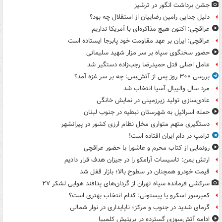
جشن برداشت انگور در ترشیز
دلیل جدایی رامین رضاییان از استقلال چه بود؟
عراقچی: اکنون هیچ مذاکره‌ای با آمریکا نداریم
عراقچی: ایران بر عهد مقاومت خود پابرجا ایستاده است
حضور سخنگوی سپاه بر سر مزار شهید سلیمانی
عامل اصلی قتل حمیدرضا رجب‌زاده دستگیر شد
بررسی ۳۰۰ روز پس از آتش‌بس: چه بر سر غزه آمد؟
مرد سال والیبال آسیا انتخاب شد
عادی‌سازی تولید زیرزمینی در نمایش خانگی
حمله اسرائیل به شهرستان نبطیه در جنوب لبنان
دستگیری متهم متواری مخل نظام ارزی کشور در پیرانشهر
ترامپ در دام ایران افتاده است!
رونمایی از کتاب محرم و عاشورا با حضور عراقچی
ارتش یمن: تاسیسات آرامکو را در جیزان هدف قرار دادیم
قیمت خودرو همچنان در سطوح بالا؛ بازار قفل شد
سرکشی فرمانده سپاه تهران از گردان‌های پدافند هوایی لشکر ۲۷
کمپرسور اسکرو یا پیستونی: کدام انتخاب بهتری است؟
گرمای شدید در جنوب و مرکز؛ ناپایداری در نوار شمالی
ادامه آتش‌سوزی گسترده در بریتیش کلمبیا