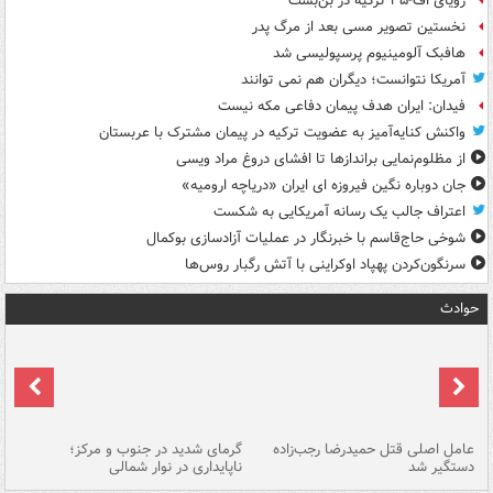
رویای اف-۳۵ ترکیه در بن‌بست
نخستین تصویر مسی بعد از مرگ پدر
هافبک آلومینیوم پرسپولیسی شد
آمریکا نتوانست؛ دیگران هم نمی توانند
فیدان: ایران هدف پیمان دفاعی مکه نیست
واکنش کنایه‌آمیز به عضویت ترکیه در پیمان مشترک با عربستان
از مظلوم‌نمایی براندازها تا افشای دروغ مراد ویسی
جان دوباره نگین فیروزه ای ایران «دریاچه ارومیه»
اعتراف جالب یک رسانه آمریکایی به شکست
شوخی حاج‌قاسم با خبرنگار در عملیات آزادسازی بوکمال
سرنگون‌کردن پهپاد اوکراینی با آتش رگبار روس‌ها
حوادث
عامل اصلی قتل حمیدرضا رجب‌زاده
گرمای شدید در جنوب و مرکز؛
جا
دستگیر شد
ناپایداری در نوار شمالی
مر