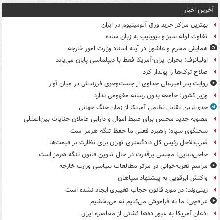
آخرین اخبار
بهترین مراکز خرید ورق آلومینیوم در ایران
تفاوت لوله سبز و نیوپایپ به زبان ساده
همایش محرم و عاشورا در آینه اسناد وزارت امور خارجه
اولیانوف: بحران ایران-آمریکا فقط با دیپلماسی پایان می‌یابد
صلاح ترک‌ها را پولدار کرد
روایت پدر امیرعلی جداوی از جست‌وجوی فرزندش در میان آوار
وزیر کشور: جامعه بدون رسانه مفهومی ندارد
جدی‌ترین تقابل نظامی آمریکا از زمان جنگ جهانی
مصوبه جدید مجلس برای ضبط اموال و دارایی عاملان جنایات بین‌المللی
سخنگوی سپاه: راهبرد فعلی ما حفظ تنگه هرمز است
ضرب‌الاجل رئیس کل دادگستری تهران برای نظارت بر قیمت‌ها
حاجی‌بابایی: مجلس پرقدرت در حال تدوین قانون تنگه هرمز است
مراسم تعزیه‌خوانی در مرکز مطالعات سیاسی وزارت خارجه
واکنش ابرقویی به پیشنهاد سپاهان
زینی‌وند: در مورد قانون حجاب تغییری ایجاد نشده است
عراقچی: ما نه فراموش می‌کنیم نه می‌بخشیم
اذعان آمریکا به عبور ده‌ها کشتی از محاصره ایران