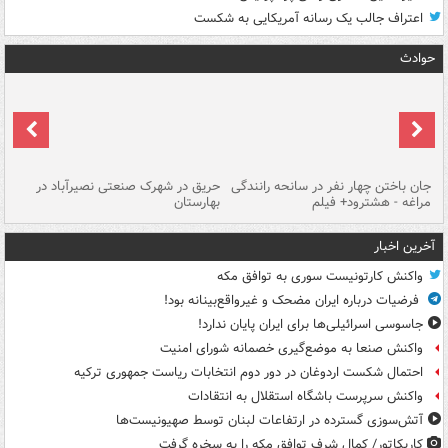
اعتراف جالب یک رسانه آمریکایی به شکست
حوادث
جان باختن چهار نفر در سانحه رانندگی
حریق در شهرک صنعتی نصیرآباد در
حر
مراغه - هشترود+ فیلم
بهارستان
فی
آخرین اخبار
واکنش کارتونیست سوری به توافق مکه
فرضیات درباره ایران مضحک و غیرواقع‌بینانه بود!
جاسوسی اسرائیلی‌ها برای ایران پایان ندارد!
واکنش صنعا به موضع‌گیری خصمانه شورای امنیت
احتمال شکست اردوغان در دور دوم انتخابات ریاست جمهوری ترکیه
واکنش سرپرست باشگاه استقلال به انتقادات
آتش‌سوزی گسترده در ارتفاعات لبنان توسط صهیونیست‌ها
کاریکاتور/ کمال شرف توافق مکه را به سخره گرفت