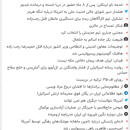
خدمه ناو لینکلن: پس از ۸ ماه حضور در دریا خسته و درمانده‌ شدیم
هشدار دبیر شورای عالی امنیت ملی به امریکا درباره تنگه هرمز
تشکیل تیم کارآگاهان زبده برای دستگیری عاملان قتل رجب‌زاده
شکار تمساح در مالزی
مجتبی جباری تیم جدیدش را انتخاب کرد
طبیعت بکر جاده اسالم به خلخال
توضیحات معاون امنیتی و انتظامی وزیر کشور درباره قتل حمیدرضا رجب زاده
هافبک آلومینیوم پرسپولیسی شد
فیدان: ایران هدف پیمان دفاعی مکه نیست
روایت رسانه اسرائیلی از فشار واشنگتن بر تل‌آویو برای آتش‌بس و خلع سلاح
حماس
رویای اف-۳۵ ترکیه در بن‌بست
از مظلوم‌نمایی براندازها تا افشای دروغ مراد ویسی
نفوذ اطلاعاتی ایران در یگان فوق محرمانه ارتش اسرائیل!
آمریکا نتوانست؛ دیگران هم نمی توانند
شوخی حاج‌قاسم با خبرنگار در عملیات آزادسازی بوکمال
جان دوباره نگین فیروزه ای ایران «دریاچه ارومیه»
ادعای زلنسکی درباره تامین ماهانه موشک‌های رهگیر توسط آمریکا
امیرحسین طاهری راهی پرسپولیس شد