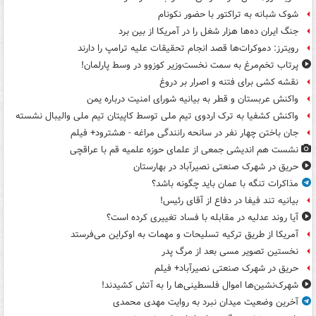
شوک شبانه به تراکتور با حضور نکونام
جنگ ایران ده‌ها هزار شغل را در آمریکا از بین برد
رویترز: دموکرات‌ها قصد انجام تحقیقات علیه ترامپ را دارند
پرتاب تخم‌مرغ به سمت نخست‌وزیر کوزوو در وسط پارلمان!
نقشه کشی برای فتنه و اصرار بر دروغ
واکنش عربستان و قطر به بیانیه شورای امنیت درباره یمن
واکنش کشفیا به ترک اردوی تیم ملی توسط کاپیتان تیم ملی والیبال نشسته
جان باختن چهار نفر در سانحه رانندگی مراغه - هشترود+ فیلم
نشست هم اندیشی جمعی از علمای حوزه علمیه قم با عراقچی
حریق در شهرک صنعتی نصیرآباد در بهارستان
مذاکرات تنگه با عمان باید چگونه باشد؟
بیانیه تند فیفا در دفاع از آقای رئیس!
آیا روند عدلیه در مقابله با فساد تغییری کرده است؟
آمریکا از طریق ترکیه تسلیحات و مهمات به اوکراین می‌فرستد
نخستین تصویر مسی بعد از مرگ پدر
حریق در شهرک صنعتی نصیرآباد+ فیلم
شهرک‌نشین‌ها اموال فلسطینی‌ها را به آتش کشیدند!
آخرین وضعیت میدان نبرد به روایت مهدی محمدی