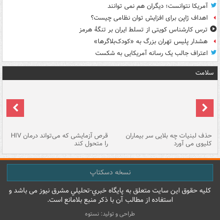
آمریکا نتوانست؛ دیگران هم نمی توانند
اهداف ژاپن برای افزایش توان نظامی چیست؟
ترس کارشناس کویتی از تسلط ایران بر تنگۀ هرمز
هشدار پلیس تهران بزرگ به «کودک‌بلاگرها»
اعتراف جالب یک رسانه آمریکایی به شکست
سلامت
حذف لبنیات چه بلایی سر بیماران
قرص آزمایشی که می‌تواند درمان HIV
عل
کلیوی می آورد
را متحول کند
قل
نسخه دسکتاپ
کليه حقوق اين سايت متعلق به پایگاه خبري-تحليلي مشرق نيوز می باشد و
استفاده از مطالب آن با ذکر منبع بلامانع است.
طراحی و تولید: نستوه