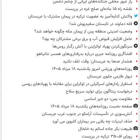
راز عبور مخفی جنگنده‌های ایرانی از چشم دشمن
نقشه راه ۱۵ ماده‌ای صلح غزه در بن‌بست
واکنش کنایه‌آمیز به عضویت ترکیه در پیمان مشترک با عربستان
قله دماوند در تابستان سفیدپوش شد!
وضعیت امنیتی منطقه پس از پیمان مکه چگونه خواهد شد؟
عامل افزایش قبوض آب و برق برخی مشترکان چه بود؟
سرنگون‌کردن پهپاد اوکراینی با آتش رگبار روس‌ها
افشاگری روزنامه عبری درباره بدرفتاری‌های همسر نتانیاهو
هشدار صنعا به عربستان: وقت تلف نکنید
روزنامه‌های ورزشی امروز یک‌شنبه ۱۸ مرداد ۱۴۰۵
دیوار طارمی جلوی عربستان
استقرار رادارهای اسرائیلی در اوکراین برای مقابله با پهپادهای روسی
درخواست پنتاگون برای تولید سریع سلاح
مقاومت یمن؛ دو خیز اساسی
صفحه نخست روزنامه‌های یکشنبه ۱۸ مرداد ۱۴۰۵
آتش‌سوزی در تأسیسات آرامکو در جنوب غرب عربستان
حذف لبنیات چه بلایی سر بیماران کلیوی می آورد
طبیعت بکر جاده اسالم به خلخال
رویای اف-۳۵ ترکیه در بن‌بست