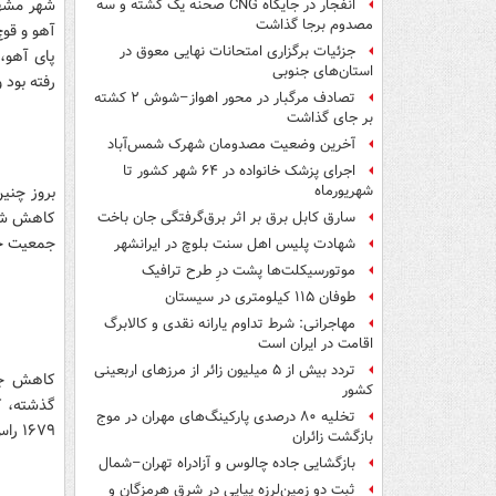
انفجار در جایگاه CNG صحنه یک کشته و سه
مصدوم برجا گذاشت
جزئیات برگزاری امتحانات نهایی معوق در
پای آهو،
استان‌های جنوبی
رفته بود
تصادف مرگبار در محور اهواز–شوش ۲ کشته
بر جای گذاشت
آخرین وضعیت مصدومان شهرک شمس‌آباد
اجرای پزشک خانواده در ۶۴ شهر کشور تا
بروز چنی
شهریورماه
کاهش شدی
سارق کابل برق بر اثر برق‌گرفتگی جان باخت
جمعیت حی
شهادت پلیس اهل سنت بلوچ در ایرانشهر
موتورسیکلت‌ها پشت درِ طرح ترافیک
طوفان ۱۱۵ کیلومتری در سیستان
مهاجرانی: شرط تداوم یارانه نقدی و کالابرگ
اقامت در ایران است
تردد بیش از ۵ میلیون زائر از مرزهای اربعینی
کشور
تخلیه ۸۰ درصدی پارکینگ‌های مهران در موج
۱۶۷۹ راس و ادامه این روند نزولی مواردی از این دست هستند.
بازگشت زائران
بازگشایی جاده چالوس و آزادراه تهران–شمال
ثبت دو زمین‌لرزه پیاپی در شرق هرمزگان و