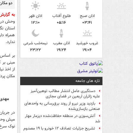
دو مکان 
به گزارش
اذان صبح
طلوع آفتاب
اذان ظهر
وحش در خ
۱۲:۱۰
۰۵:۱۶
۰۳:۴۱
استان نگ
همراه دا
ندارد.
غروب خورشید
اذان مغرب
نیمه‌شب شرعی
۲۳:۲۲
۱۹:۲۴
۱۹:۰۴
بر اساس 
مبنی بر 
از اخذ ن
مکان پردا
تازه های جامعه
دستگیری عامل انتشار مطالب توهین‌آمیز
علیه زائران اربعین در فضای مجازی
مهدی.ب و اشکا
بازدید وزیر نیرو از روند برق‌رسانی به واحدهای
صنعتی بازسازی‌شده
آتش‌سوزی در منطقه حفاظت‌شده دیزمار مهار
شد
نوک سرخ
تشریح جزئیات تصادف ۱۲ خودرو با ۱۹ مصدوم