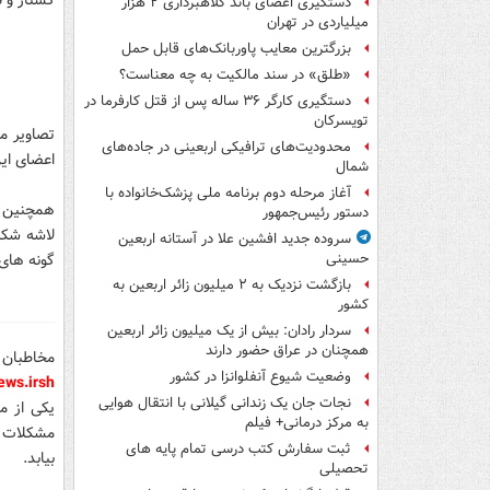
کشتار و 
دستگیری اعضای باند کلاهبرداری ۲ هزار
میلیاردی در تهران
بزرگترین معایب پاوربانک‌های قابل حمل
«طلق» در سند مالکیت به چه معناست؟
دستگیری کارگر ۳۶ ساله پس از قتل کارفرما در
تویسرکان
تصاویر م
محدودیت‌های ترافیکی اربعینی در جاده‌های
اعضای این
شمال‌
آغاز مرحله دوم برنامه ملی پزشک‌خانواده با
دستور رئیس‌جمهور
لاشه شکا
سروده جدید افشین علا در آستانه اربعین
گونه های 
حسینی
بازگشت نزدیک به ۲ میلیون زائر اربعین به
کشور
سردار رادان: بیش از یک میلیون زائر اربعین
همچنان در عراق حضور دارند
مخاطبان 
وضعیت شیوع آنفلوانزا در کشور
ws.ir
sh
نجات جان یک زندانی گیلانی با انتقال هوایی
یکی از م
به مرکز درمانی+ فیلم
مشکلات ا
ثبت سفارش کتب درسی تمام پایه های
بیابد.
تحصیلی