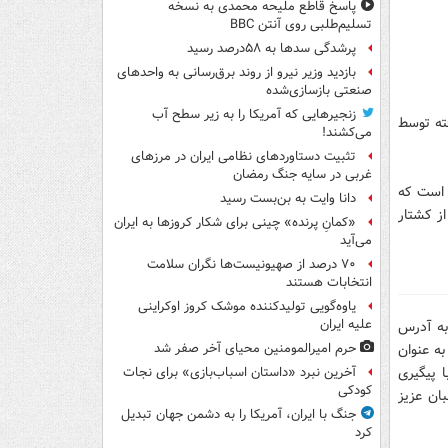
پاسخ قاطع ملیحه محمدی به نسخه
تسلیم‌طلبی روی آنتن BBC
پرشدگی سدها به ۵۸درصد رسید
بازدید وزیر نیرو از روند برق‌رسانی به واحدهای
صنعتی بازسازی‌شده
زنجیرهایی که آمریکا را به زیر سطح آب
ته توسط
می‌کشند!
تثبیت دستاوردهای نظامی ایران در مرزهای
غربی در سایه جنگ رمضان
 این ۳ نفر تنها مواردی است که
دانا وایت به بن‌بست رسید
ز کشتار
«کمانِ پرنده» چینی برای شکار کروزها به ایران
می‌آید
۷۰ درصد از صهیونیست‌ها نگران سلامت
انتخابات هستند
یاوه‌گویی تولیدکننده موشک کروز اوکراینی
علیه ایران
ه آدرس
ه عنوان
حرم امیرالمومنین محیای آخر صفر شد
 پیگیری
آخرین نبرد «داستان اسباب‌بازی» برای نجات
کودکی
ان عزیز
جنگ با ایران، آمریکا را به دشمن جهان تبدیل
کرد