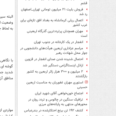
قشم
فروش بلیت ۲۱ میلیون تومانی تهران_اصفهان
رد شد
البته سی
اتصال ریلی کرمانشاه به بغداد افق تازه‌ای برای
وضعیت اک
غرب کشور
به لحاظ 
مهران همچنان پرترددترین گذرگاه اربعینی
است
انفجار در یک کارخانه در جنوب تهران
مراسم عزاداری اربعینِ هیأت‌های دانشجویی در
جوار محل شهادت رهبر
احتمال شنیده شدن صدای انفجار در قزوین
اراذل اینستاگرامی دستگیر شد
گوشه ای 
۲ میلیون و ۳۰۰ هزار زائر اربعین به کشور
شدید جمع
بازگشتند
مناطق آزا
استوری مهران غفوریان به مناسبت اربعین
حسینی
اجتماع خون‌خواهی آقای شهید ایران
ترافیک سنگین در چالوس و تردد روان در
محورهای منتهی به پایانه‌های مرزی
مواردی از
کشف ۱۹۲ تن برنج احتکارشده در بندرعباس