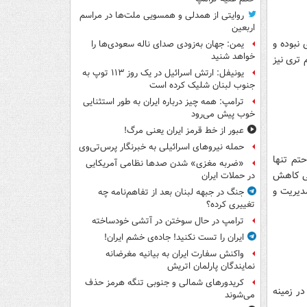
روایتی از همدلی و همسویی ملت‌ها در مراسم
اربعین
نبوده و
یمن: جهان به‌زودی صدای ناله سعودی‌ها را
خواهد شنید
تری نیز
یونیفل: ارتش اسرائیل در یک روز ۱۱۳ توپ به
جنوب لبنان شلیک کرده است
ترامپ: همه چیز درباره ایران به طور استثنایی
خوب پیش می‌رود
عبور از خط قرمز ایران یعنی مرگ!
حمله نیروهای اسرائیلی به خبرنگار پرس‌تی‌وی
ماه ۱۳۹۳ و بهمن ماه ۱۳۹۲ که بطور حتم تنها
«ضربه مغزی» شدن صدها نظامی آمریکایی
لی کاهش
در حملات ایران
دیریت و
جنگ در جبهه لبنان بعد از تفاهم‌نامه چه
تغییری کرده؟
ترامپ در حال سوختن در آتشی خودساخته
ایران را تست نکنید! جاده‌ی خشم ایران!
واکنش سفارت ایران به بیانیه مغرضانه
نمایندگان پارلمان اتریش
کریدورهای شمالی و جنوبی تنگه هرمز حذف
در زمینه
می‌شوند