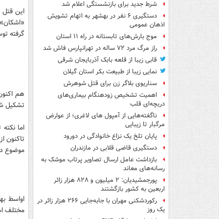
شرط جدید برای بازنشستگی اعلام شد
این قتل 
دستگیری ۶ نفر در بهشهر به اتهام تشویش
«اشکان» 
اذهان عمومی
گرفته توس
موج بارش‌های تابستانه در راه ۱۱ استان
راز مرگ مرد ۷۲ ساله در تهرانپارس فاش شد
قابی زیبا از قلعه بابک آذربایجان شرقی
نمایی زیبا از طبیعت بکر استان گیلان
سناریوی بلاگر زن برای قتل شوهرش
اهمیت تشخیص زودهنگام بیماری‌های
دریچه‌ای قلب
تشکیل شده
ناگفته‌هایی از آمپول های لاغری؛ از عوارض
مرگبار تا زیبایی
اما نکته
پایان تلخ یک نزاع خانوادگی در دورود
تاکنون از
دستگیری قاضی قلابی در مازندران
موضوع دا
بازداشت عامل ارسال تصاویر پرتاب موشک به
رسانه‌های معاند
پورجمشیدیان: ۲ میلیون و ۸۲۸ هزار زائر
اربعین به کشور بازگشتند
رکوردشکنی مهران با جابه‌جایی ۲۶۶ هزار زائر در
مختلف اس
یک روز