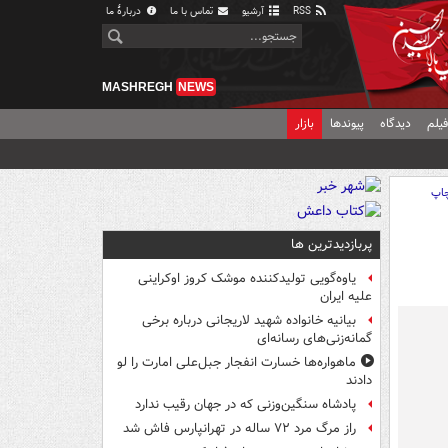
RSS
آرشیو
تماس با ما
دربارهٔ ما
MASHREGH
NEWS
یلم
دیدگاه
پیوندها
بازار
اپ
پربازدیدترین ها
یاوه‌گویی تولیدکننده موشک کروز اوکراینی
علیه ایران
بیانیه خانواده شهید لاریجانی درباره برخی
گمانه‌زنی‌های رسانه‌ای
ماهواره‌ها خسارت انفجار جبل‌علی امارت را لو
دادند
پادشاه سنگین‌وزنی که در جهان رقیب ندارد
راز مرگ مرد ۷۲ ساله در تهرانپارس فاش شد