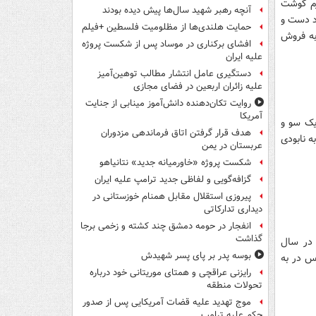
نر و ماده، ۴ عدد سر قوچ وحشی، ۱۰ کیلوگرم گوشت
آنچه رهبر شهید سال‌ها پیش دیده بودند
خته پوست دباغی شده آهو، تعدادی شاخ آهو و قوچ، ۳ عدد دست و
حمایت هلندی‌ها از مظلومیت فلسطین +فیلم
به فروش
افشای برکناری در موساد پس از شکست پروژه
علیه ایران
دستگیری عامل انتشار مطالب توهین‌آمیز
علیه زائران اربعین در فضای مجازی
روایت تکان‌دهنده دانش‌آموز مینابی از جنایت
آمریکا
یک سو و
هدف قرار گرفتن اتاق‌ فرماندهی مزدوران
 نابودی
عربستان در یمن
شکست پروژه «خاورمیانه جدید» نتانیاهو
گزافه‌گویی و لفاظی جدید ترامپ علیه ایران
پیروزی استقلال مقابل همنام خوزستانی در
دیداری تدارکاتی
انفجار در حومه دمشق چند کشته و زخمی برجا
گذاشت
 وحش شیراحمد از ۲۸۶۴ راس به ۱۳۶۰ راس در سال
بوسه‌ پدر بر پای پسر شهیدش
 پناهگاه حیات وحش حیدری از ۳ هزار راس در به
رایزنی عراقچی و همتای موریتانی خود درباره
تحولات منطقه
موج تهدید علیه قضات آمریکایی پس از صدور
حکم علیه ترامپ