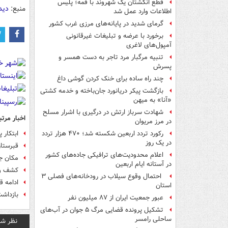
قطع انگشتان یک شهروند با قمه؛ پلیس
منبع:
دید
اطلاعات وارد عمل شد
گرمای شدید در پایانه‌های مرزی غرب کشور
برخورد با عرضه و تبلیغات غیرقانونی
آمپول‌های لاغری
تنبیه مرگبار مرد تاجر به دست همسر و
پسرش
چند راه‌ ساده برای خنک کردن گوشی داغ
بازگشت پیکر دریانورد جان‌باخته و خدمه کشتی
«آنا» به میهن
شهادت سرباز ارتش در درگیری با اشرار مسلح
اخبار مرتب
در مرز مریوان
ابتکار پ
رکورد تردد اربعین شکسته شد؛ ۴۷۰ هزار تردد
در یک روز
قبرستا
اعلام محدودیت‌های ترافیکی جاده‌های کشور
مکان ج
در آستانه ایام اربعین
کشف و 
احتمال وقوع سیلاب در رودخانه‌های فصلی ۳
ادامه 
استان
بازداشت
عبور جمعیت ایران از ۸۷ میلیون نفر
تشکیل پرونده قضایی مرگ ۵ جوان در آب‌های
ساحلی رامسر
نظر شم