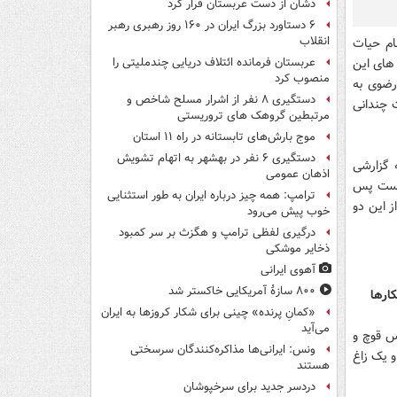
دشان از دست عربستان فرار کرد
۶ دستاورد بزرگ ایران در ۱۶۰ روز رهبری رهبر
انقلاب
ام حیات
های این
عربستان فرمانده ائتلاف دریایی چندملیتی را
منصوب کرد
رضوی به
دستگیری ۸ نفر از اشرار مسلح شاخص و
 چندانی
مرتبطین گروهک های تروریستی
موج بارش‌های تابستانه در راه ۱۱ استان
دستگیری ۶ نفر در بهشهر به اتهام تشویش
 گزارشی
اذهان عمومی
زیست پس
ترامپ: همه چیز درباره ایران به طور استثنایی
 این دو
خوب پیش می‌رود
درگیری لفظی ترامپ و هگزث بر سر کمبود
ذخایر موشکی
آهوی ایرانی
۸۰۰ سازۀ آمریکایی خاکستر شد
«کمانِ پرنده» چینی برای شکار کروزها به ایران
می‌آید
 دو منزل مسکونی بقایای لاشه و مستنداتی مبنی بر کشتار ۲۶ راس قوچ و
ونس: ایرانی‌ها مذاکره‌کنندگان سرسختی
، یک کبک، ۳ پرنده شکاری و یک زاغ
هستند
دردسر جدید برای سرخپوشان