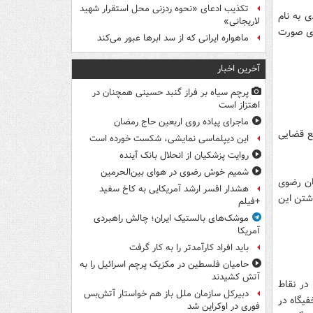
تکذیب ادعای «نحوه ردزنی محل استقرار شهید
 به نام
لاریجانی»
ای صورت
ماهواره ایرانی که از سد ابرها عبور می‌کند
آخرین اخبار
پرچم سیاه بر فراز گنبد حسینی همچنان در
اهتزاز است
ماجرای پیاده روی اربعین حاج رمضان
جع قضایی
این دیپلماسی نمایشی، شکست خورده است
روایت پزشکیان از انحلال بانک آینده
شمیم خوش رضوی در هوای بین‌الحرمین
ان رضوی
هشدار افسر ارشد آمریکایی به کاخ سفید
اشتن این
+فیلم
موشک‌های بالستیک ایران؛ چالش راهبردی
آمریکا
باید افراد کارآمدتر را به کار گرفت
حامیان فلسطین در مکزیک پرچم اسرائیل را به
آتش کشیدند
حش در نقاط
دبیرکل سازمان ملل باز هم خواستار آتش‌بس
یگاه در
فوری در اوکراین شد