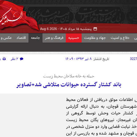
پنجشنبه ۱۵ مرداد ۱۴۰۵ -
Aug 6 2026
ی
دفاع و امنیت
جهاد و مقاومت
حسینیه
فرهنگ و هنر
جامعه
اقتصاد
عکس و ف
322
تاریخ انتشار:
۸ تیر ۱۳۹۳ - ۱۶:۰۹
۲ نظر
چ
حمله به خانه سلاخان محیط زیست
باند کشتار گسترده حیوانات متلاشی شد+تصاویر
 اطلاعات موثق دریافتی از فعالان محیط
رستان قوچان، به دنبال ارائه گزارشی
ر کشتار حیات وحش توسط گروهی از
ن غیرمجاز، نیروهای یگان محیط زیست
خذ نیابت قضایی وارد دو منزل شخصی در
قوچان و مشهد شده و به بازرسی از این