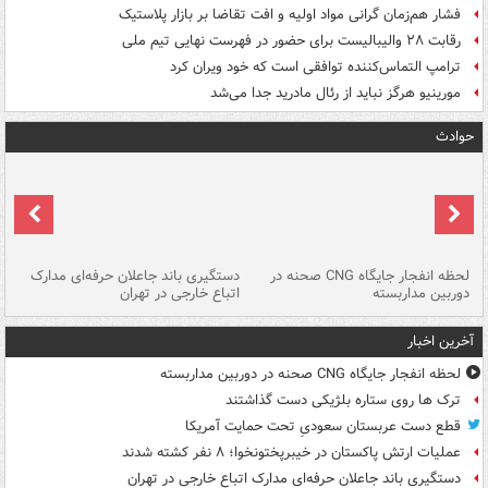
فشار هم‌زمان گرانی مواد اولیه و افت تقاضا بر بازار پلاستیک
رقابت ۲۸ والیبالیست برای حضور در فهرست نهایی تیم ملی
ترامپ التماس‌کننده توافقی است که خود ویران کرد
مورینیو هرگز نباید از رئال مادرید جدا می‌شد
حوادث
نی
لحظه انفجار جایگاه CNG صحنه در
دستگیری باند جاعلان حرفه‌ای مدارک
حم
دوربین مداربسته
اتباع خارجی در تهران
خو
آخرین اخبار
لحظه انفجار جایگاه CNG صحنه در دوربین مداربسته
ترک ها روی ستاره بلژیکی دست گذاشتند
قطع دست عربستان سعودیِ تحت حمایت آمریکا
عملیات ارتش پاکستان در خیبرپختونخوا؛ ۸ نفر کشته شدند
دستگیری باند جاعلان حرفه‌ای مدارک اتباع خارجی در تهران