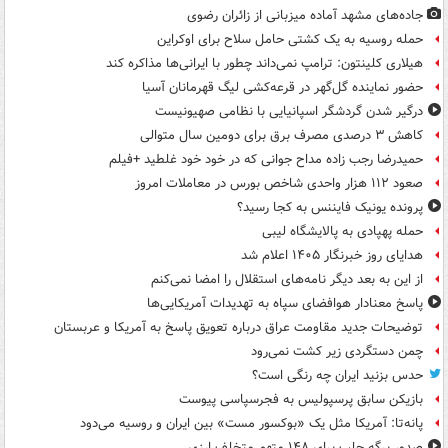
جاده‌های مشهد آماده میزبانی از زائران رضوی
حمله روسیه به یک کشتی حامل سلاح برای اوکراین
هیلاری کلینتون: ترامپ نمی‌داند چطور با ایرانی‌ها مذاکره کند
حضور نماینده گل‌گهر در قرعه‌کشی لیگ قهرمانان آسیا
درگیر شدن گردشگر اسپانیایی با نظامی صهیونیست
کاهش ۳ درصدی مصرف برق برای دومین سال متوالی
حمیدرضا رجب زاده مداح جوانی که در خود خود غلطید +فیلم
صعود ۱۱۲ هزار واحدی شاخص بورس در معاملات امروز
پرونده یونیک فایننس به کجا رسید؟
حمله پهپادی به پالایشگاه لیبی
هدایای روز خبرنگار ۱۴۰۵ اعلام شد
از این به بعد دیگر نامه‌های استقلال را امضا نمی‌کنم
پاسخ معنادار هوافضای سپاه به تهدیدات آمریکایی‌ها
توضیحات جدید مقاومت عراق درباره تعویق پاسخ به آمریکا و عربستان
چمن دستگردی زیر کشت نمی‌رود
حدس بزنید ایران چه رنگی است؟
بازیکن سابق پرسپولیس به فجرسپاسی پیوست
پانه‌تا: آمریکا مثل یک «بوکسور مست» بین ایران و روسیه می‌دود
صدور برگه جلب برای ۱۴۸ متهم متخلف ارزی