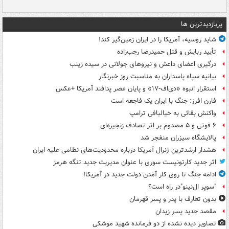
پربازدیدترین ها
شاید روسیه، آمریکا را در ایران زمین‌گیر کند!
تأیید ربایش و قتل حمیدرضا رجب‌زاده
درگیری اعضای داعش و نیروهای جولانی در سیده زینب
بیانیه سپاه پاسداران به مناسبت روز خبرنگار
استقرار انبوه «دی‌اف‑۱۷» و پایان عصر پدافند آمریکا +عکس
فارن افرز: جنگ با ایران یک فاجعه است
واکنش بقائی به خیالبافی ترامپ
۶ فوتی و ۵ مصدوم بر اثر تصادف زنجیره‌ای
پالایشگاه سیزران منفجر شد
هشدار ارشدترین ژنرال آمریکا درباره محدودیت‌های نظامی علیه ایران
اثر جدید کارتونیست سوری با عنوان مدیریت جدید تنگه هرمز
ادامه جنگ تا روی کار آمدن دولت جدید در آمریکا!
"سوپر ال‌نینو"در راه است؟
بدون تعارف با پدر و پسر قهرمان
مقصد جدید پسر زیدان
تصاویر دیده‌ نشده از دو فرمانده شهید موشکی