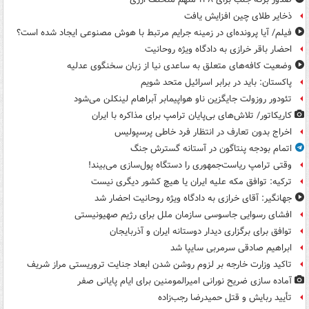
ذخایر طلای چین افزایش یافت
فیلم/ آیا پرونده‌ای در زمینه جرایم مرتبط با هوش مصنوعی ایجاد شده است؟
احضار باقر خرازی به دادگاه ویژه روحانیت
وضعیت کافه‌های متعلق به ساعدی نیا از زبان سخنگوی عدلیه
پاکستان: باید در برابر اسرائیل متحد شویم
تئودور روزولت جایگزین ناو هواپیمابر آبراهام لینکلن می‌شود
کاریکاتور/ تلاش‌های بی‌پایان ترامپ برای مذاکره با ایران
اخراج بدون تعارف در انتظار فرد خاطی پرسپولیس
اتمام بودجه پنتاگون در آستانه گسترش جنگ
وقتی ترامپ ریاست‌جمهوری را دستگاه پول‌سازی می‌بیند!
ترکیه: توافق مکه علیه ایران یا هیچ کشور دیگری نیست
جهانگیر: آقای خرازی به دادگاه ویژه روحانیت احضار شد
افشای رسوایی جاسوسی سازمان ملل برای رژیم صهیونیستی
توافق برای برگزاری دیدار دوستانه ایران و آذربایجان
ابراهیم صادقی سرمربی سایپا شد
تاکید وزارت خارجه بر لزوم روشن شدن ابعاد جنایت تروریستی مراز شریف
آماده سازی ضریح نورانی امیرالمومنین برای ایام پایانی صفر
تأیید ربایش و قتل حمیدرضا رجب‌زاده