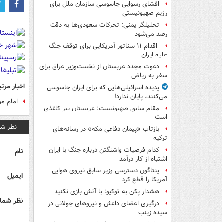
افشای رسوایی جاسوسی سازمان ملل برای
رژیم صهیونیستی
تحلیلگر یمنی: تحرکات سعودی‌ها به دقت
رصد می‌شود
اقدام ۱۱ سناتور آمریکایی برای توقف جنگ
علیه ایران
دعوت مجدد عربستان از نخست‌وزیر عراق برای
سفر به ریاض
اخبار مرتب
پدیده اسرائیلی‌هایی که برای ایران جاسوسی
می‌کنند، پایان ندارد!
امام م
مقام سابق صهیونیست: عربستان ببر کاغذی
است
نظر شم
بازتاب «پیمان دفاعی مکه» در رسانه‌های
ترکیه
کدام فرضیات واشنگتن درباره جنگ با ایران
نام
اشتباه از کار درآمد
پنتاگون دسترسی وزیر سابق نیروی هوایی
ایمیل
آمریکا را قطع کرد
هشدار پکن به توکیو: با آتش بازی نکنید
نظر شما 
درگیری اعضای داعش و نیروهای جولانی در
سیده زینب