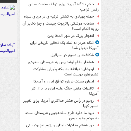
حکم دادگاه آمریکا برای توقف ساخت سالن
رقص ترامپ
حمله پهپادی به کشتی ترکیه‌ای در دریای سیاه
سامانه موشکی پاتریوت چیست و چرا ذخایر آن
رو به اتمام است؟
انفجار بزرگ در شهر المخا یمن
تنگه هرمز به نماد یک تحقیر تاریخی برای
آماده ساز
آمریکا تبدیل شد!
امیرالمومن
شکاف‌های عمیق در اسرائیل!
هشدار مقام ارشد یمن به عربستان سعودی
اردوغان: توافقنامه مکه پذیرای مشارکت
کشورهای دوست است
ادعای بسنت درباره توافق ایران و آمریکا
تاثیرات منفی جنگ علیه ایران بر بازار کار
آمریکا
روبیو در رأس فشار حداکثری آمریکا برای تغییر
مسیر کوبا
نبرد ما علیه طرح سلطه‌جویی عربستان است،
نه مردم جنوب یمن
دور هفتم مذاکرات لبنان و رژیم صهیونیستی