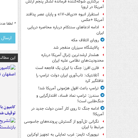
برکناری شوکه‌کننده فرمانده لشکر پنجم ارتش
آمریکا در اروپا
استقرار انبوه «دی‌اف‑۱۷» و پایان عصر پدافند
آمریکا +عکس
*
لطفا عدد م
ادامه ادعاهای سنتکام درباره محاصره دریایی
ایران
رویای ائتلاف مکه
پالایشگاه سیزران منفجر شد
هشدار ارشدترین ژنرال آمریکا درباره
این مطالب
محدودیت‌های نظامی علیه ایران
فارن افرز: جنگ با ایران یک فاجعه است
آتلانتیک: تاب‌آوری ایران دولت ترامپ را
غافلگیر کرد
ترامپ باعث افول هژمونی آمریکا شد!
سندرز: ترامپ نماد فساد، اقتدارگرایی و
جنگ‌طلبی است!
ادامه جنگ تا روی کار آمدن دولت جدید در
توقیف شد
آمریکا!
نگرانی تل‌آویو از گسترش پرونده‌های جاسوسی
مرتبط با ایران
نیویورک تایمز: غرب تمایلی به تجهیز اوکراین