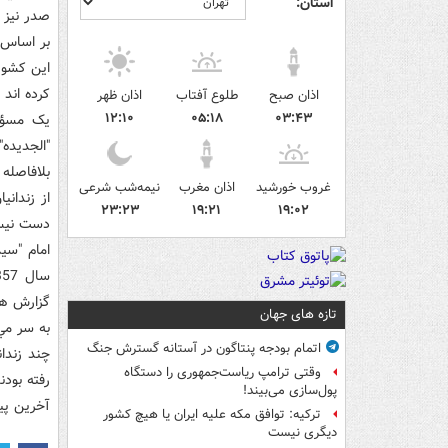
استان:
صدر نيز د
بر اساس ا
اين کشور،
کرده اند که مسؤولا
اذان صبح
طلوع آفتاب
اذان ظهر
۱۲:۱۰
۰۵:۱۸
۰۳:۴۳
يک مسؤول
"الجديده"
بلافاصله 
غروب خورشید
اذان مغرب
نیمه‌شب شرعی
از زندان
۲۳:۲۳
۱۹:۲۱
۱۹:۰۲
دست نيس
امام "سي
گزارش ها
تازه های جهان
به سر مي 
اتمام بودجه پنتاگون در آستانه گسترش جنگ
وقتی ترامپ ریاست‌جمهوری را دستگاه
رفته بودن
پول‌سازی می‌بیند!
آخرين پي
ترکیه: توافق مکه علیه ایران یا هیچ کشور
دیگری نیست