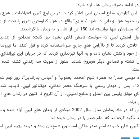
ر ادامه تصرف زندان ها، آزاد شود.
ين گزارش، منابع امنيتي ليبي اعلام کردند: در پي اوج گيري اعتراضات و هرج 
 حدود هزار زنداني در شهر "بنغازي" واقع در هزار کيلومتري شرق پايتخت از زن
ن تنها توانسته اند 150 تن از آنان را به زندان بازگرداندند.
 امنيتي ليبي که خواست نامش فاش نشود نيز گفت: تعدادي از زندانيا
 تلاش کردند تا از ناآرامي هاي جاري سوءاستفاده کرده و فرار کنند اما نيروها
از خود واکنش نشان داده و به آنها تيراندازي کردند که در جريان اين تيراندازي
يان کشته و تعدادي ديگر مجروح شدند. هنوز از هويت سه زنداني کشته شده 
ت.
د موسي صدر" به همراه شيخ "محمد يعقوب" و "عباس بدرالدين"، روز نهم شهر
سال 1357، پس از ديدار رسمي با سرهنگ معمر قذافي، ديکتاتور ليبي، ناپديد ش
ي موثق پليس بين الملل و منابع امنيتي، از آن تاريخ تا کنون در زندان هاي ا
برند.
چند زنداني که در ماه رمضان سال سال 2002 ميلادي از زندان هاي ليبي آزاد 
د تأکيد کرده اند که امام صدر را در زندان ديده اند.
گيري هاي خانواده امام صدر حاکي است وي همچنان زنده و دربند رژيم ليبي ا