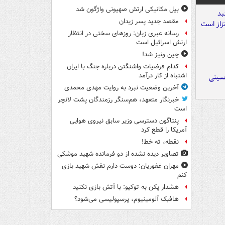
بیل مکانیکی ارتش صهیونی واژگون شد
مقصد جدید پسر زیدان
رسانه عبری زبان: روزهای سختی در انتظار
ارتش اسرائیل است
چین ونیز شد!
کدام فرضیات واشنگتن درباره جنگ با ایران
اشتباه از کار درآمد
حسینی
آخرین وضعیت نبرد به روایت مهدی محمدی
خبرنگار متعهد، هم‌سنگر رزمندگان پشت لانچر
است
پنتاگون دسترسی وزیر سابق نیروی هوایی
آمریکا را قطع کرد
نقطه، ته خط!
تصاویر دیده‌ نشده از دو فرمانده شهید موشکی
مهران غفوریان: دوست دارم نقش شهید بازی
کنم
هشدار پکن به توکیو: با آتش بازی نکنید
هافبک آلومینیوم، پرسپولیسی می‌شود؟