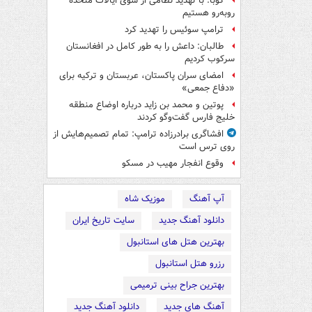
کوبا: با تهدید نظامی از سوی ایالات متحده
روبه‌رو هستیم
ترامپ سوئیس را تهدید کرد
طالبان: داعش را به طور کامل در افغانستان
سرکوب کردیم
امضای سران پاکستان، عربستان و ترکیه برای
«دفاع جمعی»
پوتین و محمد بن زاید درباره اوضاع منطقه
خلیج فارس گفت‌وگو کردند
افشاگری برادرزاده ترامپ: تمام تصمیم‌هایش از
روی ترس است
وقوع انفجار مهیب در مسکو
آپ آهنگ
موزیک شاه
دانلود آهنگ جدید
سایت تاریخ ایران
بهترین هتل های استانبول
رزرو هتل استانبول
بهترین جراح بینی ترمیمی
آهنگ های جدید
دانلود آهنگ جدید