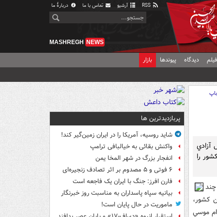
RSS
آرشیو
تماس با ما
دربارهٔ ما
MASHREGH
NEWS
یلم
دیدگاه
پیوندها
بازار
اپ
پربازدیدترین ها
شاید روسیه، آمریکا را در ایران زمین‌گیر کند!
 آزادي
واکنش بقائی به خیالبافی ترامپ
شور را
انفجار بزرگ در شهر المخا یمن
۶ فوتی و ۵ مصدوم بر اثر تصادف زنجیره‌ای
فارن افرز: جنگ با ایران یک فاجعه است
چند
بیانیه سپاه پاسداران به مناسبت روز خبرنگار
ين کشور،
ماموریت در حال پایان است!
ام موسي
استقرار انبوه «دی‌اف‑۱۷» و پایان عصر پدافند