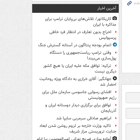
آخرین اخبار
کاریکاتور/ تلاش‌های بی‌پایان ترامپ برای
مذاکره با ایران
اخراج بدون تعارف در انتظار فرد خاطی
پرسپولیس
اتمام بودجه پنتاگون در آستانه گسترش جنگ
وقتی ترامپ ریاست‌جمهوری را دستگاه
پول‌سازی می‌بیند!
ترکیه: توافق مکه علیه ایران یا هیچ کشور
دیگری نیست
جهانگیر: آقای خرازی به دادگاه ویژه روحانیت
احضار شد
افشای رسوایی جاسوسی سازمان ملل برای
رژیم صهیونیستی
توافق برای برگزاری دیدار دوستانه ایران و
آذربایجان
ابراهیم صادقی سرمربی سایپا شد
تاکید وزارت خارجه بر لزوم روشن شدن ابعاد
جنایت تروریستی مراز شریف
آماده سازی ضریح نورانی امیرالمومنین برا ایام