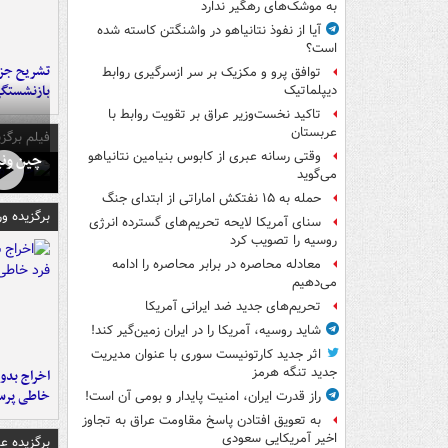
به موشک‌های رهگیر ندارد
آیا از نفوذ نتانیاهو در واشنگتن کاسته شده
است؟
تشریح جز
توافق پرو و مکزیک بر سر ازسرگیری روابط
بازنشستگ
دیپلماتیک
تاکید نخست‌وزیر عراق بر تقویت روابط با
عربستان
فیلم برگزی
وقتی رسانه عبری از کابوس بنیامین نتانیاهو
چین ونی
می‌گوید
حمله به ۱۵ نفتکش‌ اماراتی از ابتدای جنگ
برگزیده و
سنای آمریکا لایحه تحریم‌های گسترده انرژی
روسیه را تصویب کرد
معادله محاصره در برابر محاصره را ادامه
می‌دهیم
تحریم‌های جدید ضد ایرانی آمریکا
شاید روسیه، آمریکا را در ایران زمین‌گیر کند!
اثر جدید کارتونیست سوری با عنوان مدیریت
جدید تنگه هرمز
اخراج بدون
خاطی پرس
راز قدرت ایران، امنیت پایدار و بومی آن است!
به تعویق افتادن پاسخ مقاومت عراق به تجاوز
اخیر آمریکایی سعودی
برگزیده 