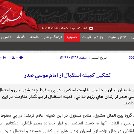
شنبه ۱۷ مرداد ۱۴۰۵ -
Aug 8 2026
ی
دفاع و امنیت
جهاد و مقاومت
حسینیه
فرهنگ و هنر
جامعه
اقتصاد
عکس و ف
30
تاریخ انتشار:
۱ اسفند ۱۳۸۹ - ۱۳:۴۶
۰ نظر
چ
تشکيل کميته استقبال از امام موسي صدر
 شيعيان لبنان و حاميان مقاومت اسلامي، در پي سقوط چند شهر ليبي و احتمال
سي صدر از زندان هاي رژيم قذافي، کميته استقبال از بنيانگذار مقاومت در اين ک
ادند.
 گروه بين الملل مشرق
، منابع مسؤول در اين کميته اعلام کردند: در پي سقوط 
يبي و افتادن آنها به دست انقلابيون و فرار خانواده معمر قذافي، ديکتاتور ا
انقلابي در حال آزادسازي اسيران زندان هاي اين کشور هستند و احتمال دارد ام