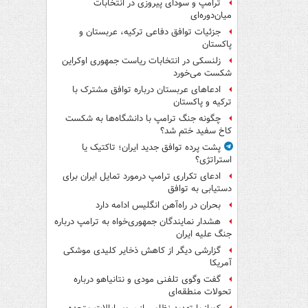
ترامپ و سودای پیروزی در انتخابات
میان‌دوره‌ای
جزئیات توافق دفاعی ترکیه، عربستان و
پاکستان
زلنسکی در انتخابات ریاست جمهوری اوکراین
شکست می‌خورد
ادعاهای عربستان درباره توافق مشترک با
ترکیه و پاکستان
چگونه جنگ ترامپ با دانشگاه‌ها به شکست
کاخ سفید ختم شد؟
پشت پرده توافق جدید ایران؛ تاکتیک یا
استراتژی؟
ادعای تکراری ترامپ درمورد تمایل ایران برای
دستیابی به توافق
بحران در راه‌آهن انگلیس ادامه دارد
هشدار نمایندگان جمهوری‌خواه به ترامپ درباره
جنگ علیه ایران
گزارشی دیگر از کاهش ذخایر کلیدی موشکی
آمریکا
گفت وگوی تلفنی مودی و نتانیاهو درباره
تحولات منطقه‌ای