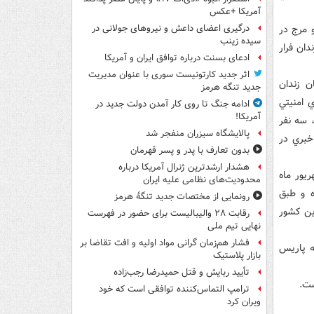
آمریکا +عکس
و مرج در
درگیری اعضای داعش و نیروهای جولانی در
سیده زینب
دان فرار
ادعای بسنت درباره توافق ایران و آمریکا
اثر جدید کارتونیست سوری با عنوان مدیریت
ن زندان
جدید تنگه هرمز
ي امنيتي
ادامه جنگ تا روی کار آمدن دولت جدید در
آمریکا!
، سه نفر
پالایشگاه سیزران منفجر شد
خبري در
بدون تعارف با پدر و پسر قهرمان
هشدار ارشدترین ژنرال آمریکا درباره
يور ماه
محدودیت‌های نظامی علیه ایران
ده و طبق
رونمایی از مختصات جدید تنگۀ هرمز
ين کشور
رقابت ۲۸ والیبالیست برای حضور در فهرست
نهایی تیم ملی
فشار هم‌زمان گرانی مواد اولیه و افت تقاضا بر
شده و به پاريس
بازار پلاستیک
تأیید ربایش و قتل حمیدرضا رجب‌زاده
ست.
ترامپ التماس‌کننده توافقی است که خود
ویران کرد