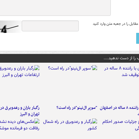
قابل را در جعبه متن وارد کنید
 را از دست ندهید....
کامیون با راننده ۸ ساله در اصفهان
"سوپر ال‌نینو"در راه است؟
رگبار باران و رعدوبرق در 
تهران و البرز