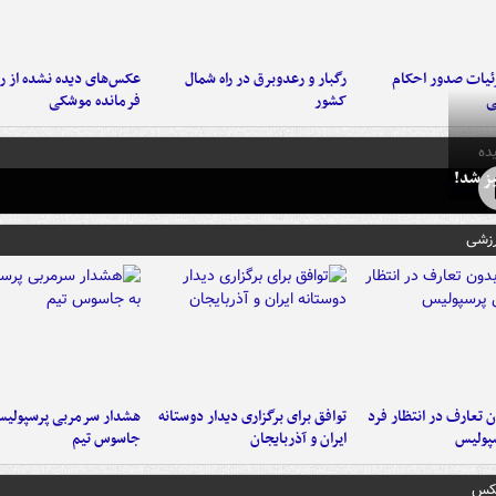
ئیات صدور احکام
رگبار و رعدوبرق در راه شمال
عکس‌های دیده نشده از ر
ی
کشور
فرمانده‌ موشکی
ده
ز شد!
رزشی
 تعارف در انتظار فرد
توافق برای برگزاری دیدار دوستانه
هشدار سرمربی پرسپولیس
پولیس
ایران و آذربایجان
جاسوس تیم
عکس