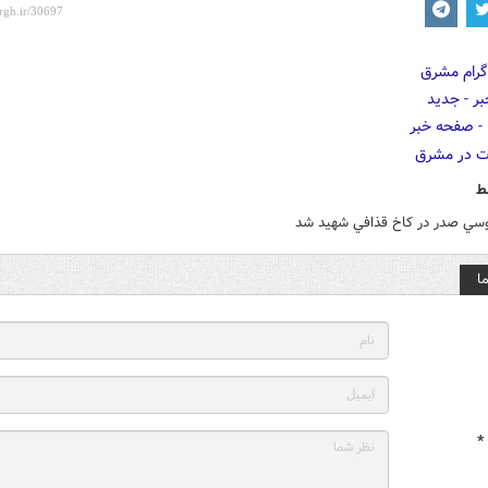
ط
وسي صدر در کاخ قذافي شهيد شد
ا
*