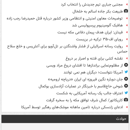
مجتبی جباری تیم جدیدش را انتخاب کرد
طبیعت بکر جاده اسالم به خلخال
توضیحات معاون امنیتی و انتظامی وزیر کشور درباره قتل حمیدرضا رجب زاده
هافبک آلومینیوم پرسپولیسی شد
فیدان: ایران هدف پیمان دفاعی مکه نیست
رویای اف-۳۵ ترکیه در بن‌بست
روایت رسانه اسرائیلی از فشار واشنگتن بر تل‌آویو برای آتش‌بس و خلع سلاح
حماس
نقشه کشی برای فتنه و اصرار بر دروغ
از مظلوم‌نمایی براندازها تا افشای دروغ مراد ویسی
آمریکا نتوانست؛ دیگران هم نمی توانند
جان دوباره نگین فیروزه ای ایران «دریاچه ارومیه»
شوخی حاج‌قاسم با خبرنگار در عملیات آزادسازی بوکمال
اعتراف جالب یک رسانه آمریکایی به شکست
کاریکاتور/ کمال شرف توافق مکه را به سخره گرفت
ادعای زلنسکی درباره تامین ماهانه موشک‌های رهگیر توسط آمریکا
حوادث