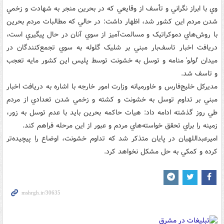
وي با ابراز نگراني و تأسف از وقايعي که در بحرين منجر به شهادت و زخمي
شدن مردم اين کشور شد، اظهار داشت: در حالي که مطالبات مردم بحرين
با روش‌هاي دموکراتيک و مسالمت‌آميز از سوي آنان در حال پيگيري است،
دريافت اخبار تاسف‌بار مبني بر شليک گلوله به سوي تجمع‌کنندگان در
ميدان 'لولو' منامه و توسل به خشونت توسط پليس اين کشور مايه تعجب
و تاسف شد.
مديرکل خليج‌فارس و خاورميانه وزارت امور خارجه با اشاره به دريافت اخبار
مبني بر تداوم توسل به خشونت و کشته و زخمي شدن تعدادي از مردم
طي روز گذشته ادامه داد: هيات حاکمه بحرين بايد با عدم توسل به زور،
زمينه را براي تحقق خواسته‌هاي مردم و عبور از اين مرحله فراهم کند.
اميرعبداللهيان در پايان متذکر شد که تداوم خشونت، اوضاع را پيچيده‌تر
کرده و کمکي به حل مشکل نخواهد کرد.