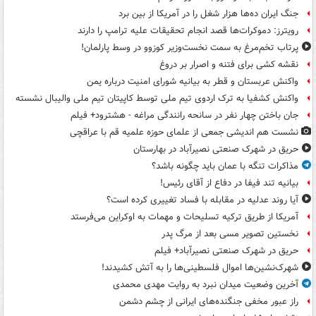
جنگ ایران ده‌ها هزار شغل را در آمریکا از بین برد
رویترز: دموکرات‌ها قصد انجام تحقیقات علیه ترامپ را دارند
پرتاب تخم‌مرغ به سمت نخست‌وزیر کوزوو در وسط پارلمان!
نقشه کشی برای فتنه و اصرار بر دروغ
واکنش عربستان و قطر به بیانیه شورای امنیت درباره یمن
واکنش کشفیا به ترک اردوی تیم ملی توسط کاپیتان تیم ملی والیبال نشسته
جان باختن چهار نفر در سانحه رانندگی مراغه - هشترود+ فیلم
نشست هم اندیشی جمعی از علمای حوزه علمیه قم با عراقچی
حریق در شهرک صنعتی نصیرآباد در بهارستان
مذاکرات تنگه با عمان باید چگونه باشد؟
بیانیه تند فیفا در دفاع از آقای رئیس!
آیا روند عدلیه در مقابله با فساد تغییری کرده است؟
آمریکا از طریق ترکیه تسلیحات و مهمات به اوکراین می‌فرستد
نخستین تصویر مسی بعد از مرگ پدر
حریق در شهرک صنعتی نصیرآباد+ فیلم
شهرک‌نشین‌ها اموال فلسطینی‌ها را به آتش کشیدند!
آخرین وضعیت میدان نبرد به روایت مهدی محمدی
راز عبور مخفی جنگنده‌های ایرانی از چشم دشمن