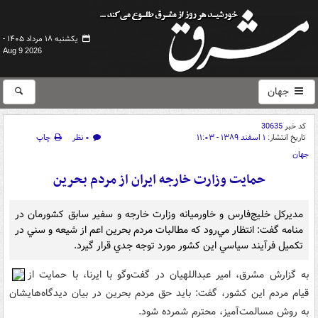
یکشنبه ۱۸ مرداد ۱۴۰۵ -
Aug 9 2026
جهان
کد خبر
30635
تاریخ انتشار:
۱ اسفند ۱۳۸۹ - ۱۱:۰۳
۰ نظر
چاپ
جهان
حمايت وزارت خارجه ايران از مردم بحرين
مديرکل خليج‌فارس و خاورميانه وزارت خارجه و سفير سابق کشورمان در
منامه گفت: انتظار مي‌رود که مطالبات مردم بحرين اعم از شيعه و سني در
تکميل فرآيند سياسي اين کشور مورد توجه جدي قرار گيرد.
به گزارش مشرق، امير عبداللهيان در گفت‌وگو با ايرنا، با حمايت از
قيام مردم اين کشور، گفت: بايد حق مردم بحرين در بيان ديدگاه‌هايشان
به روش مسالمت‌آميز، محترم شمرده شود.