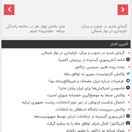
گرمای شدید در جنوب و مرکز؛
جان باختن چهار نفر در سانحه رانندگی
حر
ناپایداری در نوار شمالی
مراغه - هشترود+ فیلم
به
آخرین اخبار
گرمای شدید در جنوب و مرکز؛ ناپایداری در نوار شمالی
ادامه آتش‌سوزی گسترده در بریتیش کلمبیا
پشت پرده تغییر سرمربی تراکتور
واکنش کارتونیست سوری به توافق مکه
فرضیات درباره ایران مضحک و غیرواقع‌بینانه بود!
جاسوسی اسرائیلی‌ها برای ایران پایان ندارد!
واکنش صنعا به موضع‌گیری خصمانه شورای امنیت
احتمال شکست اردوغان در دور دوم انتخابات ریاست جمهوری ترکیه
واکنش سرپرست باشگاه استقلال به انتقادات
آتش‌سوزی گسترده در ارتفاعات لبنان توسط صهیونیست‌ها
کاریکاتور/ کمال شرف توافق مکه را به سخره گرفت
شوک شبانه به تراکتور با حضور نکونام