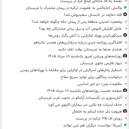
نقشه راه ۱۵ ماده‌ای صلح غزه در بن‌بست
واکنش کنایه‌آمیز به عضویت ترکیه در پیمان مشترک با عربستان
قله دماوند در تابستان سفیدپوش شد!
وضعیت امنیتی منطقه پس از پیمان مکه چگونه خواهد شد؟
عامل افزایش قبوض آب و برق برخی مشترکان چه بود؟
سرنگون‌کردن پهپاد اوکراینی با آتش رگبار روس‌ها
افشاگری روزنامه عبری درباره بدرفتاری‌های همسر نتانیاهو
هشدار صنعا به عربستان: وقت تلف نکنید
روزنامه‌های ورزشی امروز یک‌شنبه ۱۸ مرداد ۱۴۰۵
دیوار طارمی جلوی عربستان
استقرار رادارهای اسرائیلی در اوکراین برای مقابله با پهپادهای روسی
درخواست پنتاگون برای تولید سریع سلاح
مقاومت یمن؛ دو خیز اساسی
صفحه نخست روزنامه‌های یکشنبه ۱۸ مرداد ۱۴۰۵
آتش‌سوزی در تأسیسات آرامکو در جنوب غرب عربستان
حذف لبنیات چه بلایی سر بیماران کلیوی می آورد
طبیعت بکر جاده اسالم به خلخال
رویای اف-۳۵ ترکیه در بن‌بست
آمریکا نتوانست؛ دیگران هم نمی توانند