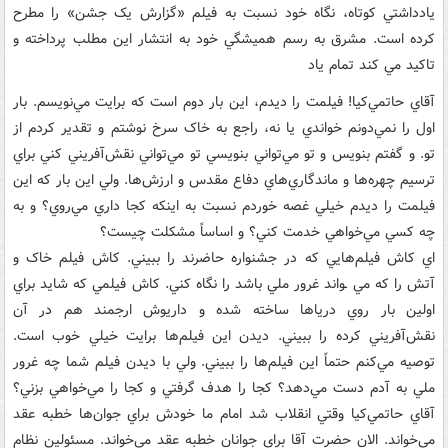
يادداشتي کوتاه، نگاه خود نسبت به فيلم «گزارش يک جشن» را مطرح
کرده است. مشرق به رسم هميشگي خود به انتشار اين مطلب پرداخته و
تاکيد مي کند تمام ياد
آقاي حاتمي‌کيا! فيلمت را ديدم، اين بار دوم است که برايت مي‌نويسم. بار
اول را نمي‌دونم خواندي يا نه، راجع به خاک سرخ نوشتم و تقدير کردم از
تو. و گفتم بنويس و تو مي‌تواني بنويسي تو مي‌تواني نقش‌آفريني کني براي
ترسيم چهره‌ها و ماندگاري‌هاي دفاع مقدس و ارزش‌ها. ولي اين بار که اين
فيلمت را ديدم خيلي غصه خوردم نسبت به اينکه کجا داري مي‌روي؟ و به
چه کسي مي‌خواهي خدمت کني؟ و اساساً مشکلت چيست؟
اي کاش فيلم‌هايي که در جشنواره حاضرند را ببيني. کاش فيلم خاک و
آتش را که مي ـواند غرور ملي باشد را نگاه کني. کاش فيلمي که شايد براي
اولين بار روي درياها ساخته شده و داريوش ارجمند هم در آن
نقش‌آفريني کرده را ببيني. ديدن اين فيلم‌ها برايت خيلي خوب است.
توصيه مي‌کنم حتماً اين فيلم‌ها را ببيني. ولي با ديدن فيلم شما چه غرور
ملي به آدم دست مي‌دهد؟ کجا را هدف گرفتي و کجا را مي‌خواهي بزني؟
آقاي حاتمي‌کيا وقتي انقلاب شد امام ما خودش براي جوان‌ها خطبه عقد
مي‌خواند. الان حضرت آقا براي جوانان خطبه عقد مي‌خواند. مسئولين نظام