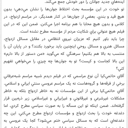
ايده‌هاي جديد جوانان را دور خودش جمع مي‌کند.
تو خودت در اين مؤسسه بحث اختلاط جوان‌ها را نشان مي‌دهي؛ بدون
هيچ قيد و بندي. بعضي از جوان‌ها در کنار همديگر، در مراسم ازدواج، در
کلاس و بدون هيچ محابا با هم برنامه اجرا مي‌کنن. ضمن اين که در اين
فيلم هيچ عنواني براي شکايت مردم از مؤسسه مطرح نشده است.
چرا بايد باور کنيم که عزيزان نيروي انتظامي در مقابل مسائل ازدواج،
مسائل هنري و مسائل روحي اينچنين بايد برخورد بکنند؟ و در پايان آن را
منتسب به بالا هم بکنيم! سرهنگي که مي‌گويد «من دستور از بالا دارم»
اين بالا کجاست و کيست؟ تو به جوان‌ها چه چيزي را مي‌خواهي تفهيم
کني؟
آقاي حاتمي‌کيا آن نوع مراسمي که در فيلم ديدم شبيه مراسم شبه‌عرفاني
برخي از فرقه‌ها و گروه‌هاست نه يک مراسم عروسي سنتي ايراني و اسلامي.
آقاي حاتمي‌کيا برخي از اين مؤسسات نه به خاطر ازدواج بلکه به خاطر
مشکلات غيرشرعي و غيرقانوني و غيرايراني و غيراسلامي زير ذره‌بين قرار
گرفته‌اند. ضمن اينکه تو اين مسأله را به صورت سياسي مطرح کردي. اما
دغدغه خودت را بحث ازدواج و مؤسسات ازدواج مطرح مي‌کني. اين چه
دغدغه‌اي است که به مسائل سياسي ختم مي‌شود؟ کجا يک عروسي به
جشن و جشن عروسي به تظاهرات خياباني تبديل مي‌شود؟ و در کجا غير از