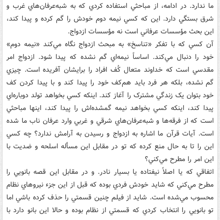
ما ندارد. در ادامه، از مباحثي استفاده کردي که به شبه‌عرفان‌هاي غرب و
شرق بستگي دارد. اين که کسي نيمه دوم خودش را گم کرده و پيدا کند،
اين بحث مؤسسات عرفاني است نه مؤسسات ازدواج.
آن کسي که با تفکر «تناسخ» به مبحث ازدواج نگاه مي‌کند «نيمه دوم»
خود را دنبال مي‌کند. اساساً نيمه‌اي گم نشده که پيدا شود. ازدواج امر
مقدسي است که خداوند متعال کُف افراد را برايشان آفريده است. چيزي
گم نشده، بلکه هر فرد بايد هم‌کف خود را پيدا کند و با پيدا کردن کف
خود بتوان يک زندگي مشترک را آغاز کند. اينکه کسي بخواهد تولد دوباره‌اي
پيدا کند، اينکه کسي بخواهد نيمه گمشده‌اش را پيدا کند، اينها مباحثي
است که از فرقه‌ها و شبه‌عرفان‌هاي شرقي و غربي وارد عرفان ناب ما شده
است. آيات قرآن ما اشاره به ازدواج و رسيدن به آرامش ندارد؟ چه کسي
اين را تا به حال منع کرده که تو در مقابل اين مسأله اسلحه و ضديت با
اين امر را مطرح مي‌کني؟
اتفاقي که يا اصلاً نيفتاده يا بسيار نادر. و در مقابل اين قصه بانويي را
مطرح مي‌کني که شايد خودش فردي بوده که قبل از اين جزء نيروهاي نظام
محسوب مي‌شده است. شايد از فيلم چنين قسمتي را حذف کرده باشي اما
تو بانويي را انتخاب کردي که قسمتي از نظام بوده و حالا اين بانو دارد با