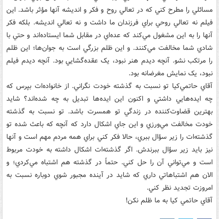
مسائلي را مطرح کني که در تعالي روح و فکر و انديشه آنها مؤثر باشد. اين
فيلم نه تعالي روحي براي فرزندان ما داشت و نه تعالي انديشه. بلکه فکر
آنها را به اين مشغول مي‌کند که عده‌اي در مقابل شما ايستاده‌اند و حتي با
شادي شما مخالفت مي‌کنند. و اين ظلم بزرگي است به جوان‌ها؛ اين ظلم
را مرتکب نشو. آنچه ديدم هنر نبود، يک عقده‌گشايي بود. آنچه ديدم فيلم
نبود، يک نمايش مغرضانه بود.
آقاي حاتمي‌کيا تو نسبت به گذشته خودت نگراني. از خانواده‌ات بپرس که
چه ايده‌هايي داشتي و اکنون اين ايده‌ها تبديل به چه شده‌اند؟ شايد
بهترين قضاوت‌کننده در زندگي تو همسرت باشد. تو نسبت به گذشته
خودت مخالفت مي‌ورزي و اين جاي اشکال دارد که آنچه که باعث شده تو
گذشته‌ات را زير سؤال ببري، حالا فکر کني براي همه مردم مهم است و آنها
نيز بايد زير سؤال ببرندش. اگر گذشته‌ات اشکال داشته به خودت مربوط
است و مي‌تواني آن را حل کني. حتماً در گذشته‌ هم اشتباه مي‌کردي؛ و
الان هم اشتباهاتي داري که شايد در آينده مجبور شوي دوباره نسبت به
امروزت تجديد نظر کني.
آقاي حاتمي کيا به ما ظلم نکن!