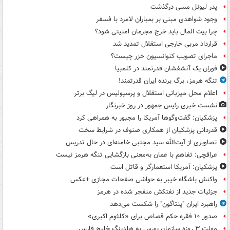
پدر لیونل مسی درگذشت
وجود شواهدی مبنی بر بمباران لامرد با فسفر
چرا بیت المال باید خرج مجرمان امنیتی شود؟
قرارداد مربی خارجی استقلال تمدید شد
ماجرای تصویب کنوانسیون خزر چیست؟
فوران یک آتشفشان قدرتمند در کلمبیا
تنگه هرمز، برگ برنده ایران قدرتمند!
اعلام محل میزبانی استقلال و پرسپولیس در لیگ برتر
نشست خبری رئیس جمهور در روز خبرنگار
پزشکیان: گفت‌وگوها آمریکا را مجبور به همراهی کرد
قدردانی پزشکیان از همکاری صنوف در شرایط سخت
تصاویری از آیت‌الله سید مجتبی خامنه‌ای در حال تدریس
عراقچی: تفاهم با عمان به‌معنی بازگشایی تنگه هرمز نیست
پزشکیان: آمریکا استعمارگر و قاتل است
واکنش باشگاه خیبر به حواشی صفحات مجازی +عکس
جزئیات جدید از نفتکش منفجر شده در هرمز
راهبرد ایران "پنتاگون" را شکست می‌دهد
صدور ۱۰ فقره حکم قصاص برای «کلثوم اکبری»
مهلت ۳ روزه سازمان بورس به هلدینگ خلیج فارس