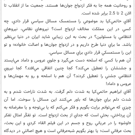
و روحانيت همه جا به فکر ازدواج جوان‌ها هستند. جمعيت ما از انقلاب تا
الان 2 تا 2.5 برابر شده است.
آقاي حاتمي‌کيا بد موضوعي را مستمسک مسائل سياسي قرار دادي. چه
کسي در اين مملکت مخالف ازدواج است؟ نيروهاي نظامي، نيروهاي
انتظامي يا مسئولين؟ در بحث به اين زيبايي شايد ايران در دنيا بي‌نظير
باشد. ما براي دنيا طرح داريم و در ازدواج جوان‌ها و اصالت خانواده؛ و تو
اين را مستمسکي قرار دادي براي مسائل سياسي.
آن هم با کسي که اسلحه دست مي‌گيرد و جلوي عروس و داماد مي‌ايستد
و جشنشان را تعطيل مي‌کند؟ کجا چنين اتفاقي مي‌افتد؟ کجا نيروي
انتظامي جشني را تعطيل کردند؟ آن هم با اسلحه و رو به مهمان‌ها و
عروس و داماد!
آقاي ابراهيم حاتمي‌کيا به شدت دلم گرفت. به شدت ناراحت شدم و به
شدت دلم براي جوان‌ها که باور مي‌کنند اين مسائل را سوخت. اما آن
چيزي که مي‌توانم برايت بگويم و فکر مي‌کنم که يا بي‌توجه و يا مغرضانه به
آن پرداختي، بحثي است که جداي از بحث ازدواج است. تو تفکّر امثال تفکر
«اوشو» را در عرياني روح و جسم در اين فيلم القاء کردي و اين بحث،
بحث‌ عرفاني است؛ يا بهتر بگويم شبه‌عرفاني است و هيچ اصالتي در ديدگاه