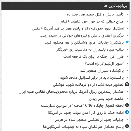
پربازدیدترین ها
تأیید ربایش و قتل حمیدرضا رجب‌زاده
مداح جوانی که در خون خود غلطید +فیلم
استقرار انبوه «دی‌اف‑۱۷» و پایان عصر پدافند آمریکا +عکس
درگیری اعضای داعش و نیروهای جولانی در سیده زینب
پزشکیان: جنایات امروز واشنگتن را هم محکوم کنید
بیانیه سپاه پاسداران به مناسبت روز خبرنگار
فارن افرز: جنگ با ایران یک فاجعه است
"سوپر ال‌نینو"در راه است؟
پالایشگاه سیزران منفجر شد
پاکستان: باید در برابر اسرائیل متحد شویم
تصاویر دیده‌ نشده از دو فرمانده شهید موشکی
هشدار ارشدترین ژنرال آمریکا درباره محدودیت‌های نظامی علیه ایران
مقصد جدید پسر زیدان
لحظه انفجار جایگاه CNG "صحنه" در دوربین مداربسته
ادامه جنگ تا روی کار آمدن دولت جدید در آمریکا!
جزئیات جدید از نفتکش منفجر شده در هرمز
پاسخ معنادار هوافضای سپاه به تهدیدات آمریکایی‌ها