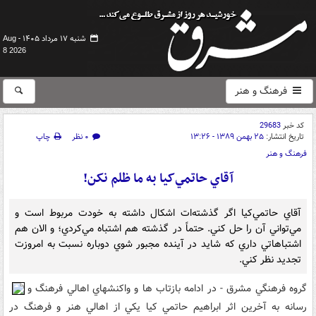
شنبه ۱۷ مرداد ۱۴۰۵ -
Aug
8 2026
فرهنگ و هنر
کد خبر
29683
تاریخ انتشار:
۲۵ بهمن ۱۳۸۹ - ۱۳:۲۶
۰ نظر
چاپ
فرهنگ و هنر
آقاي حاتمي‌کيا به ما ظلم نکن!
آقاي حاتمي‌کيا اگر گذشته‌ات اشکال داشته به خودت مربوط است و
مي‌تواني آن را حل کني. حتماً در گذشته‌ هم اشتباه مي‌کردي؛ و الان هم
اشتباهاتي داري که شايد در آينده مجبور شوي دوباره نسبت به امروزت
تجديد نظر کني.
گروه فرهنگي مشرق - در ادامه بازتاب ها و واکنشهاي اهالي فرهنگ و
رسانه به آخرين اثر ابراهيم حاتمي کيا يکي از اهالي هنر و فرهنگ در