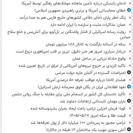
ادعای زلنسکی درباره تامین ماهانه موشک‌های رهگیر توسط آمریکا
خطای محاسباتی آمریکا و برتری راهبردی جمهوری اسلامی!
زنگ خطر پایان ذخایر دفاعی کشورهای خلیج فارس هم به صدا درآمد
عمان: مذاکرات مثبت و سازنده با ایران ادامه دارد
روایت رسانه اسرائیلی از فشار واشنگتن بر تل‌آویو برای آتش‌بس و خلع سلاح
حماس
سکه در آستانه بازگشت به کانال ۱۸۸ میلیون تومان
دریادار سیاری: امروز هر خبر دقیق، تیری بر قلب امپراطوری دروغ است
وقوع حادثه دریایی در ساحل عمان
تاکید الزیدی بر خروج نیروهای آمریکایی از عراق در تاریخ تعیین شده
اعتراضات گسترده در آلمان علیه دولت مرتس
هشدار کانادا درباره عواقب تعرفه ۵۰ درصدی آمریکا
نفوذ اطلاعاتی ایران در یگان فوق محرمانه ارتش اسرائیل!
تأکید دادستان کل کشور بر انسجام ملی برای مقابله با جنگ روانی دشمن
باران مهمان تابستانی ارتفاعات دماوند شد
کوبا: فرمان اجرایی ترامپ باعث ایجاد بحران بشردوستانه شده
قیمت طلا و سکه امروز ۱۴۰۵/۰۵/۱۷
ترامپ مجبور به پس‌دادن ۱۰۰ میلیارد دلار از پول تعرفه‌ها شد
آتش سوزی مهیب یک ساختمان ۱۲ طبقه در جاکارتا