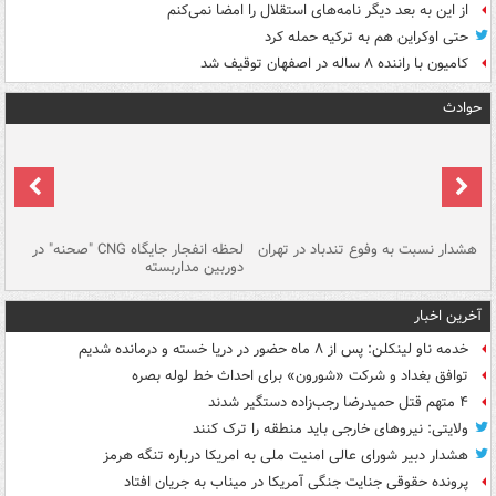
از این به بعد دیگر نامه‌های استقلال را امضا نمی‌کنم
حتی اوکراین هم به ترکیه حمله کرد
کامیون با راننده ۸ ساله در اصفهان توقیف شد
حوادث
ای
هشدار نسبت به وفوع تندباد در تهران
لحظه انفجار جایگاه CNG "صحنه" در
دس
دوربین مداربسته
ات
آخرین اخبار
خدمه ناو لینکلن: پس از ۸ ماه حضور در دریا خسته و درمانده‌ شدیم
توافق بغداد و شرکت «شورون» برای احداث خط لوله بصره
۴ متهم قتل حمیدرضا رجب‌زاده دستگیر شدند
ولایتی: نیروهای خارجی باید منطقه را ترک کنند
هشدار دبیر شورای عالی امنیت ملی به امریکا درباره تنگه هرمز
پرونده حقوقی جنایت جنگی آمریکا در میناب به جریان افتاد