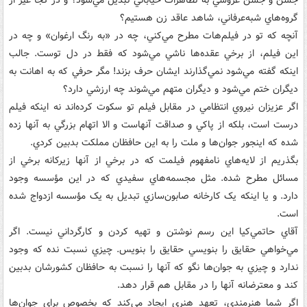
گروه‌هاي شبه‌عرفاني، شاهد عاقد زن هستيم؟
آنچه که تو در فيلم‌هات مطرح مي‌کني، چه در «به رنگ ارغوان» و چه در
اين فيلم، از برخي عقده‌ها ناشي مي‌‌شود که فقط در دل توست. جالب
اينکه گفته مي‌شود نمي‌گذارند ايشان حرف بزند! مگر حرفي که به اهانت به
ديگران ختم مي‌شود و ديگران متهم مي‌شوند چه ارزشي دارد؟
اگر عزيزان نيروي انتظامي در مقابل فيلم تو سکوت کرده‌اند نه اينکه فيلم
درست است، بلکه از پاکي و صداقت آنهاست و الا اتهام بزرگي به آنها زده
شده که اينجور جوان‌ها و ملت را به اين حافظان مملکت بدبين کردي.
بگذريم از لايه‌هاي نامفهوم فيلمت که در برخي از آنها زيرکانه برخي از
مسائل مطرح شده. مثل مجسمه‌هاي سفيدي که در اين مؤسسه وجود
دارد. و يا اينکه يک کارخانه صابون‌سازي تبديل به يک مؤسسه ازدواج شده
است.
آقاي حاتمي‌کيا اين رسم نوشتن و تهيه کردن و کارگرداني نيست. اگر
مي‌خواهي حقايق را بنويسي حقايق را بنويس. چيزي نسبت نده که وجود
ندارد و چيزي به جوان‌ها نگو که آنها را نسبت به حافظان کشورشان بدبين
کند و معترضانه آنها را در مقابل هم قرار دهد.
اگر شما هنرمندي، تعهد هنري ايجاد مي‌کند که بخصوص براي جوان‌ها