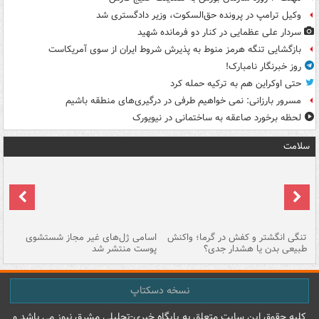
وکیل ترامپ در پرونده حق‌السکوت، وزیر دادگستری شد
سردار علی عظمایی در کنار دو فرمانده شهید
بازگشایی تنگه هرمز منوط به پذیرش شروط ایران از سوی آمریکاست
روز خبرنگار نامبارک!
حتی اوکراین هم به ترکیه حمله کرد
مسرور بارزانی: نمی خواهیم طرفی در درگیری‌های منطقه باشیم
لحظه برخورد صاعقه به ساختمانی در نیویورک
سلامت
تنگی انگشتر و کفش در گرما؛ واکنش
اسامی ژل‌های غیر مجاز شستشوی
مر
طبیعی بدن یا هشدار جدی؟
پوست منتشر شد
نسخه دسکتاپ
کليه حقوق اين سايت متعلق به پایگاه خبري-تحليلي مشرق نيوز می باشد و