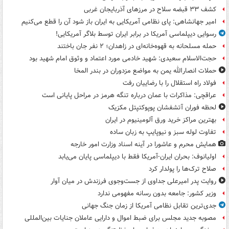
کشف ۳۳ قبضه سلاح در مرزهای آذربایجان غربی
امیر جهانشاهی: پای نظامی آمریکایی به ایران باز شود آن را قطع می‌کنیم
رسوایی دیپلماسی آمریکا در برابر ایران توسط بلاگر آمریکایی!
حمله مسلحانه به قهوه‌خانه‌ای در زاهدان؛ ۲ نفر جان باختند
حجت‌الاسلام سعیدی: شهید خادمی مورد اعتماد و وثوق امام شهید بود
حملات انصارالله یمن به مواضع مزدوران در بندر المخا
فولاد راه استقلال را با رضاییان رفت
عراقچی: مذاکرات با عمان درباره تنگه هرمز در مراحل پایانی است
لحظه فوران آتشفشان پوپوکتپتل مکزیک
بهترین مراکز خرید ورق آلومینیوم در ایران
تفاوت لوله سبز و نیوپایپ به زبان ساده
همایش محرم و عاشورا در آینه اسناد وزارت امور خارجه
اولیانوف: بحران ایران-آمریکا فقط با دیپلماسی پایان می‌یابد
صلاح ترک‌ها را پولدار کرد
روایت پدر امیرعلی جداوی از جست‌وجوی فرزندش در میان آوار
وزیر کشور: جامعه بدون رسانه مفهومی ندارد
جدی‌ترین تقابل نظامی آمریکا از زمان جنگ جهانی
مصوبه جدید مجلس برای ضبط اموال و دارایی عاملان جنایات بین‌المللی