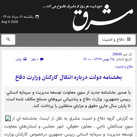
یکشنبه ۱۸ مرداد ۱۴۰۵ -
Aug 9 2026
دفاع و امنیت
کد خبر
29659
تاریخ انتشار:
۲۵ بهمن ۱۳۸۹ - ۱۲:۰۰
۰ نظر
چاپ
دفاع و امنیت
بخشنامه دولت درباره انتقال کارکنان وزارت دفاع
با صدور بخشنامه‌ جديد از سوي معاونت توسعه مديريت و سرمايه انساني
رييس جمهوري، وزارت دفاع و پشتيباني نيروهاي مسلح مکلف شده است
تا پايان سال جاري حقوق و مزاياي منتقلين را پرداخت کند.
به گزارش گروه دفاع و امنيت مشرق به نقل از ايسنا، بخشنامه اي از
سوي عبدالعلي تاجي ـ معاون حقوقي، امور مجلس و استان‌هاي معاونت
توسعه مديريت و سرمايه انساني رييس جمهوري درخصوص کارکنان وزارت