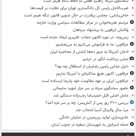
سخنگوی سپاه: راهبرد فعلی ما حفظ تنگه هرمز است
ضرب‌الاجل رئیس کل دادگستری تهران برای نظارت بر قیمت‌ها
حاجی‌بابایی: مجلس پرقدرت در حال تدوین قانون تنگه هرمز است
مراسم تعزیه‌خوانی در مرکز مطالعات سیاسی وزارت خارجه
واکنش ابرقویی به پیشنهاد سپاهان
زینی‌وند: در مورد قانون حجاب تغییری ایجاد نشده است
عراقچی: ما نه فراموش می‌کنیم نه می‌بخشیم
اذعان آمریکا به عبور ده‌ها کشتی از محاصره ایران
جشن برداشت انگور در ترشیز
دلیل جدایی رامین رضاییان از استقلال چه بود؟
عراقچی: اکنون هیچ مذاکره‌ای با آمریکا نداریم
عراقچی: ایران بر عهد مقاومت خود پابرجا ایستاده است
حضور سخنگوی سپاه بر سر مزار شهید سلیمانی
عامل اصلی قتل حمیدرضا رجب‌زاده دستگیر شد
بررسی ۳۰۰ روز پس از آتش‌بس: چه بر سر غزه آمد؟
مرد سال والیبال آسیا انتخاب شد
عادی‌سازی تولید زیرزمینی در نمایش خانگی
حمله اسرائیل به شهرستان نبطیه در جنوب لبنان