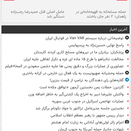
حمله مسلحانه به قهوه‌خانه‌ای در
عامل اصلی قتل حمیدرضا رجب‌زاده
گر
زاهدان؛ ۲ نفر جان باختند
دستگیر شد
نا
آخرین اخبار
توضیحاتی درباره سیستم Van VAR در فوتبال ایران
پاسخ نهایی حسین‌نژاد به پرسپولیس
پزشکیان: برادران ما در نیروهای مسلح کاری کردند کارستان
مخالفت نتانیاهو با طرح ۱۵ ماده ای غزه و تکرار لفاظی علیه ایران
تصاویری از عملیات بزرگ و دقیق یمنی ها علیه دشمن سعودی در المخا+فیلم
حمله وحشیانه صهیونیست به یک فعال زن خارجی در کرانه باختری
گلایه‌های رای دهندگان به ترامپ از قیمت بنزین!
گاردین: حملات یمن نخستین آزمون «توافق مکه» است
واکنش علیرضا دبیر به اخراج یک کشتی‌گیر به خاطر اضافه وزن
عملیات تهاجمی اسرائیل در جنوب غربی سوریه
نخستین جلسه مدیرعامل تراکتور با جواد نکونام برگزار شد
دیدار رییس جمهور با رهبر معظم انقلاب اسلامی
اعزام زائر اولی‌های آبادانی به زیارت امام هشتم
شهادت جانباز حمله آمریکا به جنوب کرمان